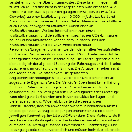
verstehen sich ohne Überführungskosten. Diese fallen in jedem Fall
zusätzlich an und sind nicht in der angezeigten Rate enthalten. Alle
Preise inkl. der jeweils gesetzlich gültigen MwSt., derzeit 19 % (0 %
Gewerbe), zu einer Laufleistung von 10.000 km/Jahr. Laufzeit und
Anzahlung können variieren. Hinweis: Neben Neuwagen bietet Allane
auch Gebrauchtwagen zu attraktiven Konditionen an.
Kraftstoffverbrauch: Weitere Informationen zum offiziellen
Kraftstoffverbrauch und den offiziellen spezifischen CO2-Emissionen
neuer Personenkraftwagen können dem Leitfaden über den
Kraftstoffverbrauch und die CO2-Emissionen neuer
Personenkraftwagen entnommen werden, der an allen Verkaufsstellen
und bei der Deutschen Automobiltreuhand GmbH unter www.dat.de
unentgeltlich erhältlich ist. Beschreibung: Die Fahrzeugbeschreibung
dient lediglich der allg. Identifizierung des Fahrzeuges und stellt keine
Zusicherung im kaufrechtlichen Sinn dar. Die Angaben erheben nicht
den Anspruch auf Vollständigkeit. Die gemachten
Angaben/Beschreibungen sind unverbindlich und dienen nicht als
zugesicherte Eigenschaften. Der Verkäufer übernimmt keine Haftung
für Tipp u. Datenübermittlungsfehler. Ausstattungen sind ggfs.
gesondert zu prüfen. Verfügbarkeit: Die Verfügbarkeit der Fahrzeuge
kann nicht garantiert werden und ist von der aktuellen Lager- und
Lieferlage abhängig. Widerruf: Es gelten die gesetzlichen
Widerrufsrechte, insofern anwendbar. Weitere Informationen hierzu
und die genauen Vertragsbedingungen entnehmen Sie bitte dem
jeweiligen Kaufvertrag. Invitatio ad Offerendum: Diese Webseite stellt
kein bindendes Kaufangebot dar. Ein bindendes Angebot kommt erst
durch den Kaufvertrag zustande. Unverbindlich: Finanzierungs- und
Leasingangebote sind unverbindlich und müssen individuell durch die