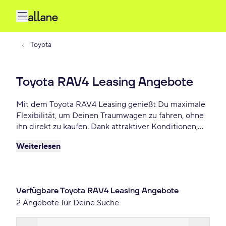
Toyota
Toyota RAV4 Leasing Angebote
Mit dem Toyota RAV4 Leasing genießt Du maximale
Flexibilität, um Deinen Traumwagen zu fahren, ohne
ihn direkt zu kaufen. Dank attraktiver Konditionen,
individuellen Laufzeiten und niedrigen monatlichen
Weiterlesen
Raten bietet Toyota RAV4 Leasing eine praktische
und beliebte Lösung für Autofahrer, die Wert auf
Freiheit und finanzielle Planbarkeit legen. Lease
Deinen Toyota RAV4 schon ab 530 € monatlich.
Verfügbare Toyota RAV4 Leasing Angebote
2 Angebote für Deine Suche