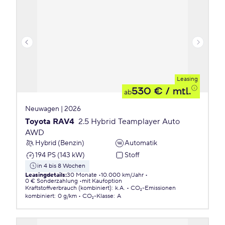
Leasing
530 €
/ mtl.
ab
Neuwagen | 2026
Toyota RAV4
2.5 Hybrid Teamplayer Auto
AWD
Hybrid (Benzin)
Automatik
194 PS (143 kW)
Stoff
in 4 bis 8 Wochen
Leasingdetails
:
30 Monate
10.000 km/Jahr
0 € Sonderzahlung
mit Kaufoption
Kraftstoffverbrauch (kombiniert)
:
k.A.
CO₂-Emissionen
kombiniert
:
0 g/km
CO₂-Klasse
:
A