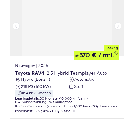
Leasing
570 €
/ mtl.
ab
Neuwagen | 2025
Toyota RAV4
2.5 Hybrid Teamplayer Auto
Hybrid (Benzin)
Automatik
218 PS (160 kW)
Stoff
in 4 bis 8 Wochen
Leasingdetails
:
30 Monate
10.000 km/Jahr
0 € Sonderzahlung
mit Kaufoption
Kraftstoffverbrauch (kombiniert)
:
5,7 l/100 km
CO₂-Emissionen
kombiniert
:
128 g/km
CO₂-Klasse
:
D