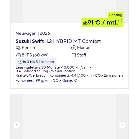
Leasing
91 €
/ mtl.
ab
Neuwagen | 2026
Suzuki Swift
1.2 HYBRID MT Comfort
Benzin
Manuell
81 PS (60 kW)
Stoff
in 3 bis 5 Monaten
Leasingdetails
:
30 Monate
10.000 km/Jahr
0 € Sonderzahlung
mit Kaufoption
Kraftstoffverbrauch (kombiniert)
:
4,4 l/100 km
CO₂-Emissionen
kombiniert
:
99 g/km
CO₂-Klasse
:
C