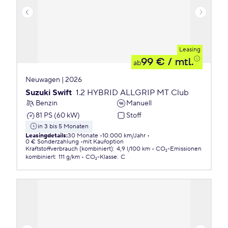
Leasing
99 €
/ mtl.
ab
Neuwagen | 2026
Suzuki Swift
1.2 HYBRID ALLGRIP MT Club
Benzin
Manuell
81 PS (60 kW)
Stoff
in 3 bis 5 Monaten
Leasingdetails
:
30 Monate
10.000 km/Jahr
0 € Sonderzahlung
mit Kaufoption
Kraftstoffverbrauch (kombiniert)
:
4,9 l/100 km
CO₂-Emissionen
kombiniert
:
111 g/km
CO₂-Klasse
:
C