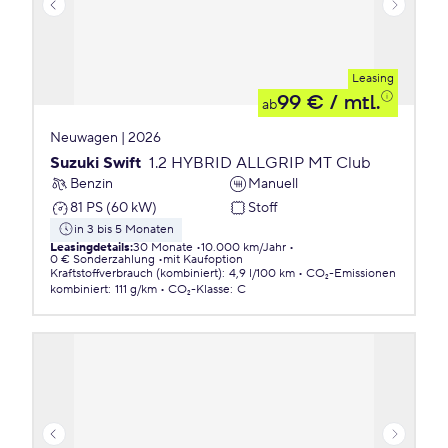
Leasing
99 €
/ mtl.
ab
Neuwagen | 2026
Suzuki Swift
1.2 HYBRID ALLGRIP MT Club
Benzin
Manuell
81 PS (60 kW)
Stoff
in 3 bis 5 Monaten
Leasingdetails
:
30 Monate
10.000 km/Jahr
0 € Sonderzahlung
mit Kaufoption
Kraftstoffverbrauch (kombiniert)
:
4,9 l/100 km
CO₂-Emissionen
kombiniert
:
111 g/km
CO₂-Klasse
:
C