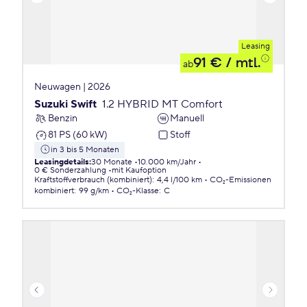
Leasing
91 €
/ mtl.
ab
Neuwagen | 2026
Suzuki Swift
1.2 HYBRID MT Comfort
Benzin
Manuell
81 PS (60 kW)
Stoff
in 3 bis 5 Monaten
Leasingdetails
:
30 Monate
10.000 km/Jahr
0 € Sonderzahlung
mit Kaufoption
Kraftstoffverbrauch (kombiniert)
:
4,4 l/100 km
CO₂-Emissionen
kombiniert
:
99 g/km
CO₂-Klasse
:
C