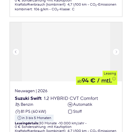
0 € Sonderzahlung
mit Kaufoption
Kraftstoffverbrauch (kombiniert)
:
4,7 l/100 km
CO₂-Emissionen
kombiniert
:
106 g/km
CO₂-Klasse
:
C
Leasing
94 €
/ mtl.
ab
Neuwagen | 2026
Suzuki Swift
1.2 HYBRID CVT Comfort
Benzin
Automatik
81 PS (60 kW)
Stoff
in 3 bis 5 Monaten
Leasingdetails
:
30 Monate
10.000 km/Jahr
0 € Sonderzahlung
mit Kaufoption
Kraftstoffverbrauch (kombiniert)
:
4,7 l/100 km
CO₂-Emissionen