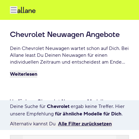
Chevrolet Neuwagen Angebote
Dein Chevrolet Neuwagen wartet schon auf Dich. Bei
Allane least Du Deinen Neuwagen für einen
individuellen Zeitraum und entscheidest am Ende
der Laufzeit ob Du Deinen Chevrolet kaufen
Weiterlesen
möchtest oder zurückgeben willst. Finde das
perfekte Chevrolet Neuwagen Angebot schon ab - €
monatlich.
Verfügbare Chevrolet Neuwagen Modelle
Deine Suche für
Chevrolet
ergab keine Treffer. Hier
7568 Angebote für Deine Suche
unsere Empfehlung
für ähnliche Modelle für Dich
.
Alternativ kannst Du
Alle Filter zurücksetzen