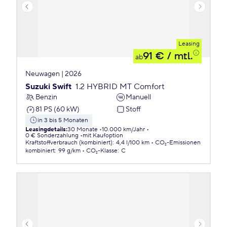
Leasing
91 €
/ mtl.
ab
Neuwagen | 2026
Suzuki Swift
1.2 HYBRID MT Comfort
Benzin
Manuell
81 PS (60 kW)
Stoff
in 3 bis 5 Monaten
Leasingdetails
:
30 Monate
10.000 km/Jahr
0 € Sonderzahlung
mit Kaufoption
Kraftstoffverbrauch (kombiniert)
:
4,4 l/100 km
CO₂-Emissionen
kombiniert
:
99 g/km
CO₂-Klasse
:
C