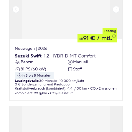
Leasing
91 €
/ mtl.
ab
Neuwagen | 2026
Suzuki Swift
1.2 HYBRID MT Comfort
Benzin
Manuell
81 PS (60 kW)
Stoff
in 3 bis 5 Monaten
Leasingdetails
:
30 Monate
10.000 km/Jahr
0 € Sonderzahlung
mit Kaufoption
Kraftstoffverbrauch (kombiniert)
:
4,4 l/100 km
CO₂-Emissionen
kombiniert
:
99 g/km
CO₂-Klasse
:
C