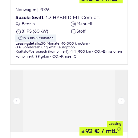
Neuwagen | 2026
Suzuki Swift
1.2 HYBRID MT Comfort
Benzin
Manuell
81 PS (60 kW)
Stoff
in 3 bis 5 Monaten
Leasingdetails
:
30 Monate
10.000 km/Jahr
0 € Sonderzahlung
mit Kaufoption
Kraftstoffverbrauch (kombiniert)
:
4,4 l/100 km
CO₂-Emissionen
kombiniert
:
99 g/km
CO₂-Klasse
:
C
Leasing
92 €
/ mtl.
ab