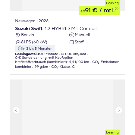
Leasing
91 €
/ mtl.
ab
Neuwagen | 2026
Suzuki Swift
1.2 HYBRID MT Comfort
Benzin
Manuell
81 PS (60 kW)
Stoff
in 3 bis 5 Monaten
Leasingdetails
:
30 Monate
10.000 km/Jahr
0 € Sonderzahlung
mit Kaufoption
Kraftstoffverbrauch (kombiniert)
:
4,4 l/100 km
CO₂-Emissionen
kombiniert
:
99 g/km
CO₂-Klasse
:
C
Leasing