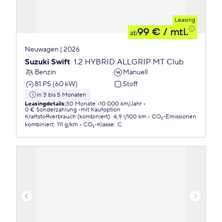
Leasing
99 €
/ mtl.
ab
Neuwagen | 2026
Suzuki Swift
1.2 HYBRID ALLGRIP MT Club
Benzin
Manuell
81 PS (60 kW)
Stoff
in 3 bis 5 Monaten
Leasingdetails
:
30 Monate
10.000 km/Jahr
0 € Sonderzahlung
mit Kaufoption
Kraftstoffverbrauch (kombiniert)
:
4,9 l/100 km
CO₂-Emissionen
kombiniert
:
111 g/km
CO₂-Klasse
:
C