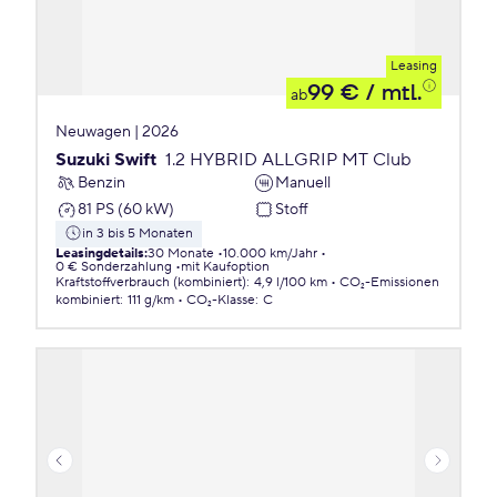
Leasing
99 €
/ mtl.
ab
Neuwagen | 2026
Suzuki Swift
1.2 HYBRID ALLGRIP MT Club
Benzin
Manuell
81 PS (60 kW)
Stoff
in 3 bis 5 Monaten
Leasingdetails
:
30 Monate
10.000 km/Jahr
0 € Sonderzahlung
mit Kaufoption
Kraftstoffverbrauch (kombiniert)
:
4,9 l/100 km
CO₂-Emissionen
kombiniert
:
111 g/km
CO₂-Klasse
:
C