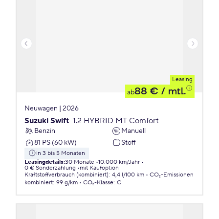
Leasing
88 €
/ mtl.
ab
Neuwagen | 2026
Suzuki Swift
1.2 HYBRID MT Comfort
Benzin
Manuell
81 PS (60 kW)
Stoff
in 3 bis 5 Monaten
Leasingdetails
:
30 Monate
10.000 km/Jahr
0 € Sonderzahlung
mit Kaufoption
Kraftstoffverbrauch (kombiniert)
:
4,4 l/100 km
CO₂-Emissionen
kombiniert
:
99 g/km
CO₂-Klasse
:
C