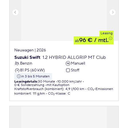
Leasing
96 €
/ mtl.
ab
Neuwagen | 2026
Suzuki Swift
1.2 HYBRID ALLGRIP MT Club
Benzin
Manuell
81 PS (60 kW)
Stoff
in 3 bis 5 Monaten
Leasingdetails
:
30 Monate
10.000 km/Jahr
0 € Sonderzahlung
mit Kaufoption
Kraftstoffverbrauch (kombiniert)
:
4,9 l/100 km
CO₂-Emissionen
kombiniert
:
111 g/km
CO₂-Klasse
:
C