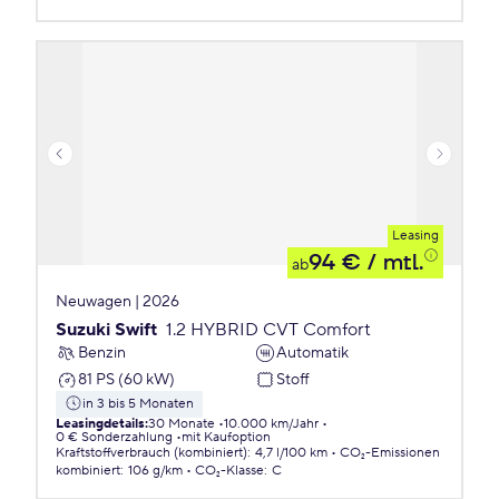
Leasing
94 €
/ mtl.
ab
Neuwagen | 2026
Suzuki Swift
1.2 HYBRID CVT Comfort
Benzin
Automatik
81 PS (60 kW)
Stoff
in 3 bis 5 Monaten
Leasingdetails
:
30 Monate
10.000 km/Jahr
0 € Sonderzahlung
mit Kaufoption
Kraftstoffverbrauch (kombiniert)
:
4,7 l/100 km
CO₂-Emissionen
kombiniert
:
106 g/km
CO₂-Klasse
:
C