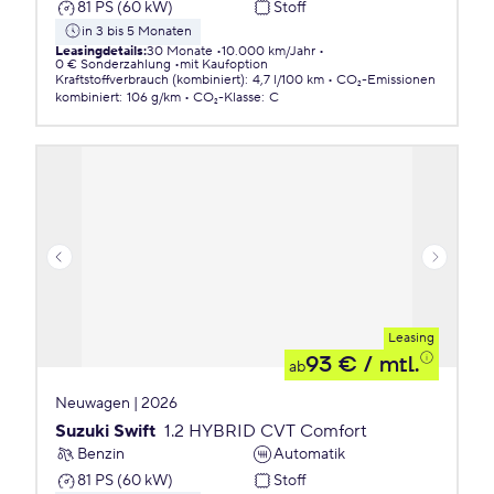
81 PS (60 kW)
Stoff
in 3 bis 5 Monaten
Leasingdetails
:
30 Monate
10.000 km/Jahr
0 € Sonderzahlung
mit Kaufoption
Kraftstoffverbrauch (kombiniert)
:
4,7 l/100 km
CO₂-Emissionen
kombiniert
:
106 g/km
CO₂-Klasse
:
C
Leasing
93 €
/ mtl.
ab
Neuwagen | 2026
Suzuki Swift
1.2 HYBRID CVT Comfort
Benzin
Automatik
81 PS (60 kW)
Stoff