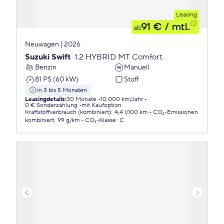
Leasing
91 €
/ mtl.
ab
Neuwagen | 2026
Suzuki Swift
1.2 HYBRID MT Comfort
Benzin
Manuell
81 PS (60 kW)
Stoff
in 3 bis 5 Monaten
Leasingdetails
:
30 Monate
10.000 km/Jahr
0 € Sonderzahlung
mit Kaufoption
Kraftstoffverbrauch (kombiniert)
:
4,4 l/100 km
CO₂-Emissionen
kombiniert
:
99 g/km
CO₂-Klasse
:
C