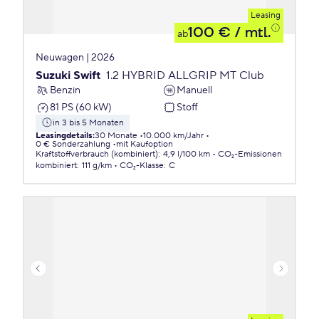
Leasing
100 €
/ mtl.
ab
Neuwagen | 2026
Suzuki Swift
1.2 HYBRID ALLGRIP MT Club
Benzin
Manuell
81 PS (60 kW)
Stoff
in 3 bis 5 Monaten
Leasingdetails
:
30 Monate
10.000 km/Jahr
0 € Sonderzahlung
mit Kaufoption
Kraftstoffverbrauch (kombiniert)
:
4,9 l/100 km
CO₂-Emissionen
kombiniert
:
111 g/km
CO₂-Klasse
:
C