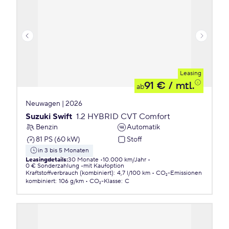
Leasing
91 €
/ mtl.
ab
Neuwagen | 2026
Suzuki Swift
1.2 HYBRID CVT Comfort
Benzin
Automatik
81 PS (60 kW)
Stoff
in 3 bis 5 Monaten
Leasingdetails
:
30 Monate
10.000 km/Jahr
0 € Sonderzahlung
mit Kaufoption
Kraftstoffverbrauch (kombiniert)
:
4,7 l/100 km
CO₂-Emissionen
kombiniert
:
106 g/km
CO₂-Klasse
:
C