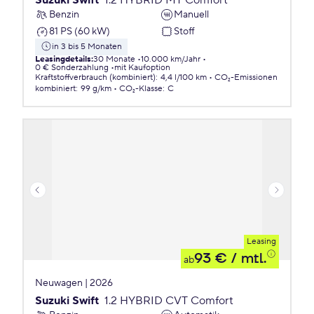
Suzuki Swift
1.2 HYBRID MT Comfort
Benzin
Manuell
81 PS (60 kW)
Stoff
in 3 bis 5 Monaten
Leasingdetails
:
30 Monate
10.000 km/Jahr
0 € Sonderzahlung
mit Kaufoption
Kraftstoffverbrauch (kombiniert)
:
4,4 l/100 km
CO₂-Emissionen
kombiniert
:
99 g/km
CO₂-Klasse
:
C
Leasing
93 €
/ mtl.
ab
Neuwagen | 2026
Suzuki Swift
1.2 HYBRID CVT Comfort