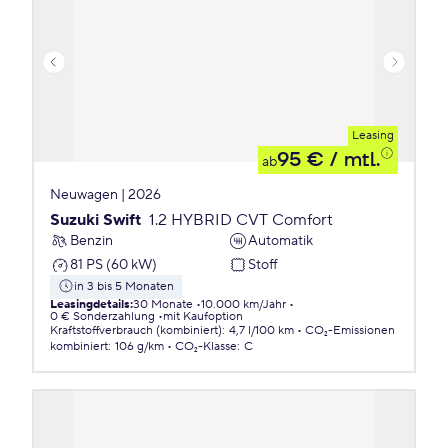
Leasing
95 €
/ mtl.
ab
Neuwagen | 2026
Suzuki Swift
1.2 HYBRID CVT Comfort
Benzin
Automatik
81 PS (60 kW)
Stoff
in 3 bis 5 Monaten
Leasingdetails
:
30 Monate
10.000 km/Jahr
0 € Sonderzahlung
mit Kaufoption
Kraftstoffverbrauch (kombiniert)
:
4,7 l/100 km
CO₂-Emissionen
kombiniert
:
106 g/km
CO₂-Klasse
:
C