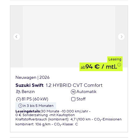
Leasing
94 €
/ mtl.
ab
Neuwagen | 2026
Suzuki Swift
1.2 HYBRID CVT Comfort
Benzin
Automatik
81 PS (60 kW)
Stoff
in 3 bis 5 Monaten
Leasingdetails
:
30 Monate
10.000 km/Jahr
0 € Sonderzahlung
mit Kaufoption
Kraftstoffverbrauch (kombiniert)
:
4,7 l/100 km
CO₂-Emissionen
kombiniert
:
106 g/km
CO₂-Klasse
:
C