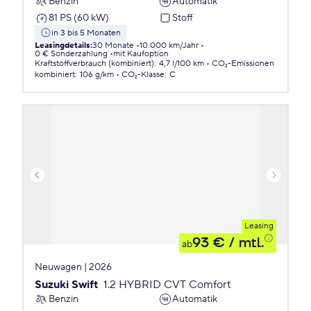
Benzin
Automatik
81 PS (60 kW)
Stoff
in 3 bis 5 Monaten
Leasingdetails
:
30 Monate
10.000 km/Jahr
0 € Sonderzahlung
mit Kaufoption
Kraftstoffverbrauch (kombiniert)
:
4,7 l/100 km
CO₂-Emissionen
kombiniert
:
106 g/km
CO₂-Klasse
:
C
Leasing
93 €
/ mtl.
ab
Neuwagen | 2026
Suzuki Swift
1.2 HYBRID CVT Comfort
Benzin
Automatik