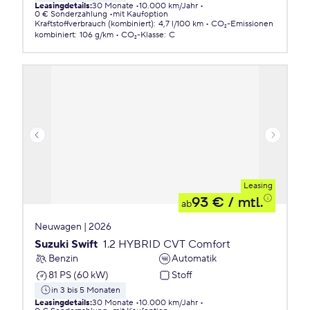
Leasingdetails
:
30 Monate
10.000 km/Jahr
0 € Sonderzahlung
mit Kaufoption
Kraftstoffverbrauch (kombiniert)
:
4,7 l/100 km
CO₂-Emissionen
kombiniert
:
106 g/km
CO₂-Klasse
:
C
Leasing
93 €
/ mtl.
ab
Neuwagen | 2026
Suzuki Swift
1.2 HYBRID CVT Comfort
Benzin
Automatik
81 PS (60 kW)
Stoff
in 3 bis 5 Monaten
Leasingdetails
:
30 Monate
10.000 km/Jahr