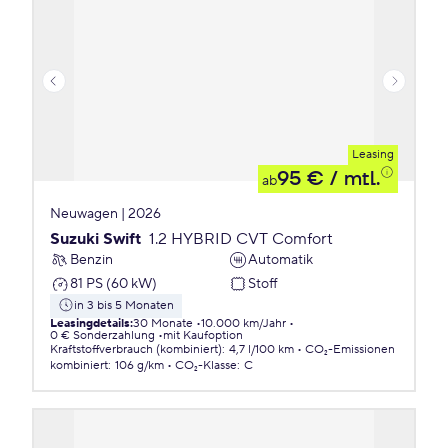
Leasing
95 €
/ mtl.
ab
Neuwagen | 2026
Suzuki Swift
1.2 HYBRID CVT Comfort
Benzin
Automatik
81 PS (60 kW)
Stoff
in 3 bis 5 Monaten
Leasingdetails
:
30 Monate
10.000 km/Jahr
0 € Sonderzahlung
mit Kaufoption
Kraftstoffverbrauch (kombiniert)
:
4,7 l/100 km
CO₂-Emissionen
kombiniert
:
106 g/km
CO₂-Klasse
:
C