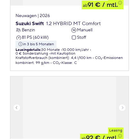
91 €
/ mtl.
ab
Neuwagen | 2026
Suzuki Swift
1.2 HYBRID MT Comfort
Benzin
Manuell
81 PS (60 kW)
Stoff
in 3 bis 5 Monaten
Leasingdetails
:
30 Monate
10.000 km/Jahr
0 € Sonderzahlung
mit Kaufoption
Kraftstoffverbrauch (kombiniert)
:
4,4 l/100 km
CO₂-Emissionen
kombiniert
:
99 g/km
CO₂-Klasse
:
C
Leasing
92 €
/ mtl.
ab