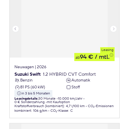
Leasing
94 €
/ mtl.
ab
Neuwagen | 2026
Suzuki Swift
1.2 HYBRID CVT Comfort
Benzin
Automatik
81 PS (60 kW)
Stoff
in 3 bis 5 Monaten
Leasingdetails
:
30 Monate
10.000 km/Jahr
0 € Sonderzahlung
mit Kaufoption
Kraftstoffverbrauch (kombiniert)
:
4,7 l/100 km
CO₂-Emissionen
kombiniert
:
106 g/km
CO₂-Klasse
:
C