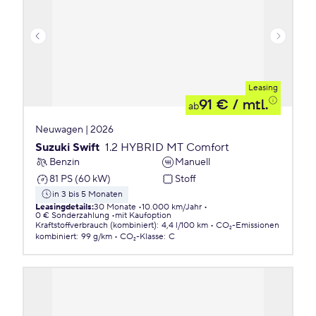
Leasing
91 €
/ mtl.
ab
Neuwagen | 2026
Suzuki Swift
1.2 HYBRID MT Comfort
Benzin
Manuell
81 PS (60 kW)
Stoff
in 3 bis 5 Monaten
Leasingdetails
:
30 Monate
10.000 km/Jahr
0 € Sonderzahlung
mit Kaufoption
Kraftstoffverbrauch (kombiniert)
:
4,4 l/100 km
CO₂-Emissionen
kombiniert
:
99 g/km
CO₂-Klasse
:
C