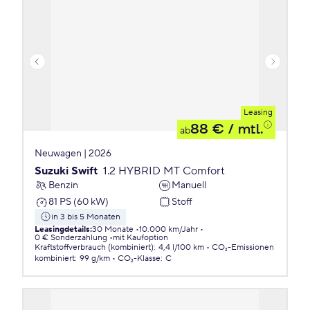
Leasing
88 €
/ mtl.
ab
Neuwagen | 2026
Suzuki Swift
1.2 HYBRID MT Comfort
Benzin
Manuell
81 PS (60 kW)
Stoff
in 3 bis 5 Monaten
Leasingdetails
:
30 Monate
10.000 km/Jahr
0 € Sonderzahlung
mit Kaufoption
Kraftstoffverbrauch (kombiniert)
:
4,4 l/100 km
CO₂-Emissionen
kombiniert
:
99 g/km
CO₂-Klasse
:
C