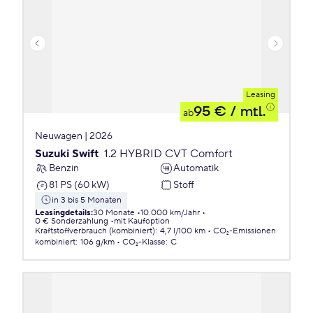
Leasing
95 €
/ mtl.
ab
Neuwagen | 2026
Suzuki Swift
1.2 HYBRID CVT Comfort
Benzin
Automatik
81 PS (60 kW)
Stoff
in 3 bis 5 Monaten
Leasingdetails
:
30 Monate
10.000 km/Jahr
0 € Sonderzahlung
mit Kaufoption
Kraftstoffverbrauch (kombiniert)
:
4,7 l/100 km
CO₂-Emissionen
kombiniert
:
106 g/km
CO₂-Klasse
:
C