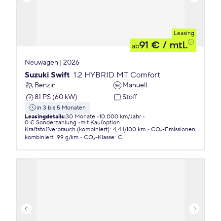
Leasing
91 €
/ mtl.
ab
Neuwagen | 2026
Suzuki Swift
1.2 HYBRID MT Comfort
Benzin
Manuell
81 PS (60 kW)
Stoff
in 3 bis 5 Monaten
Leasingdetails
:
30 Monate
10.000 km/Jahr
0 € Sonderzahlung
mit Kaufoption
Kraftstoffverbrauch (kombiniert)
:
4,4 l/100 km
CO₂-Emissionen
kombiniert
:
99 g/km
CO₂-Klasse
:
C