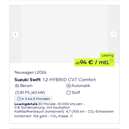
Leasing
94 €
/ mtl.
ab
Neuwagen | 2026
Suzuki Swift
1.2 HYBRID CVT Comfort
Benzin
Automatik
81 PS (60 kW)
Stoff
in 3 bis 5 Monaten
Leasingdetails
:
30 Monate
10.000 km/Jahr
0 € Sonderzahlung
mit Kaufoption
Kraftstoffverbrauch (kombiniert)
:
4,7 l/100 km
CO₂-Emissionen
kombiniert
:
106 g/km
CO₂-Klasse
:
C