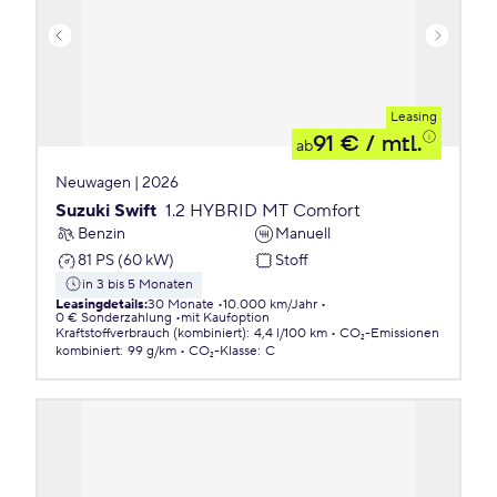
Leasing
91 €
/ mtl.
ab
Neuwagen | 2026
Suzuki Swift
1.2 HYBRID MT Comfort
Benzin
Manuell
81 PS (60 kW)
Stoff
in 3 bis 5 Monaten
Leasingdetails
:
30 Monate
10.000 km/Jahr
0 € Sonderzahlung
mit Kaufoption
Kraftstoffverbrauch (kombiniert)
:
4,4 l/100 km
CO₂-Emissionen
kombiniert
:
99 g/km
CO₂-Klasse
:
C