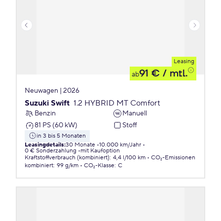
Leasing
91 €
/ mtl.
ab
Neuwagen | 2026
Suzuki Swift
1.2 HYBRID MT Comfort
Benzin
Manuell
81 PS (60 kW)
Stoff
in 3 bis 5 Monaten
Leasingdetails
:
30 Monate
10.000 km/Jahr
0 € Sonderzahlung
mit Kaufoption
Kraftstoffverbrauch (kombiniert)
:
4,4 l/100 km
CO₂-Emissionen
kombiniert
:
99 g/km
CO₂-Klasse
:
C