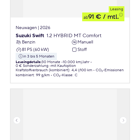
Leasing
91 €
/ mtl.
ab
Neuwagen | 2026
Suzuki Swift
1.2 HYBRID MT Comfort
Benzin
Manuell
81 PS (60 kW)
Stoff
in 3 bis 5 Monaten
Leasingdetails
:
30 Monate
10.000 km/Jahr
0 € Sonderzahlung
mit Kaufoption
Kraftstoffverbrauch (kombiniert)
:
4,4 l/100 km
CO₂-Emissionen
kombiniert
:
99 g/km
CO₂-Klasse
:
C