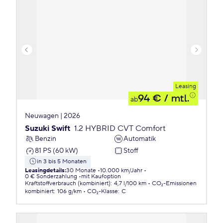
Leasing
94 €
/ mtl.
ab
Neuwagen | 2026
Suzuki Swift
1.2 HYBRID CVT Comfort
Benzin
Automatik
81 PS (60 kW)
Stoff
in 3 bis 5 Monaten
Leasingdetails
:
30 Monate
10.000 km/Jahr
0 € Sonderzahlung
mit Kaufoption
Kraftstoffverbrauch (kombiniert)
:
4,7 l/100 km
CO₂-Emissionen
kombiniert
:
106 g/km
CO₂-Klasse
:
C