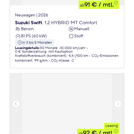
91 €
/ mtl.
ab
Neuwagen | 2026
Suzuki Swift
1.2 HYBRID MT Comfort
Benzin
Manuell
81 PS (60 kW)
Stoff
in 3 bis 5 Monaten
Leasingdetails
:
30 Monate
10.000 km/Jahr
0 € Sonderzahlung
mit Kaufoption
Kraftstoffverbrauch (kombiniert)
:
4,4 l/100 km
CO₂-Emissionen
kombiniert
:
99 g/km
CO₂-Klasse
:
C
Leasing
92 €
/ mtl.
ab