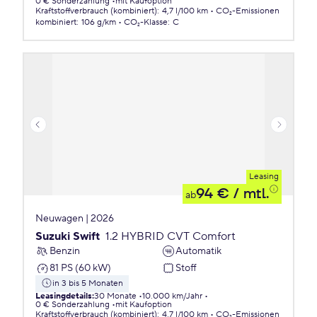
0 € Sonderzahlung
mit Kaufoption
Kraftstoffverbrauch (kombiniert)
:
4,7 l/100 km
CO₂-Emissionen
kombiniert
:
106 g/km
CO₂-Klasse
:
C
Leasing
94 €
/ mtl.
ab
Neuwagen | 2026
Suzuki Swift
1.2 HYBRID CVT Comfort
Benzin
Automatik
81 PS (60 kW)
Stoff
in 3 bis 5 Monaten
Leasingdetails
:
30 Monate
10.000 km/Jahr
0 € Sonderzahlung
mit Kaufoption
Kraftstoffverbrauch (kombiniert)
:
4,7 l/100 km
CO₂-Emissionen