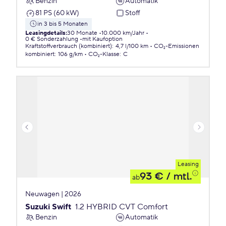
Benzin
Automatik
81 PS (60 kW)
Stoff
in 3 bis 5 Monaten
Leasingdetails
:
30 Monate
10.000 km/Jahr
0 € Sonderzahlung
mit Kaufoption
Kraftstoffverbrauch (kombiniert)
:
4,7 l/100 km
CO₂-Emissionen
kombiniert
:
106 g/km
CO₂-Klasse
:
C
Leasing
93 €
/ mtl.
ab
Neuwagen | 2026
Suzuki Swift
1.2 HYBRID CVT Comfort
Benzin
Automatik