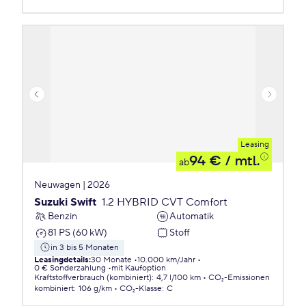
Leasing
94 €
/ mtl.
ab
Neuwagen | 2026
Suzuki Swift
1.2 HYBRID CVT Comfort
Benzin
Automatik
81 PS (60 kW)
Stoff
in 3 bis 5 Monaten
Leasingdetails
:
30 Monate
10.000 km/Jahr
0 € Sonderzahlung
mit Kaufoption
Kraftstoffverbrauch (kombiniert)
:
4,7 l/100 km
CO₂-Emissionen
kombiniert
:
106 g/km
CO₂-Klasse
:
C