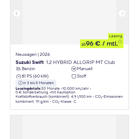
Leasing
96 €
/ mtl.
ab
Neuwagen | 2026
Suzuki Swift
1.2 HYBRID ALLGRIP MT Club
Benzin
Manuell
81 PS (60 kW)
Stoff
in 3 bis 5 Monaten
Leasingdetails
:
30 Monate
10.000 km/Jahr
0 € Sonderzahlung
mit Kaufoption
Kraftstoffverbrauch (kombiniert)
:
4,9 l/100 km
CO₂-Emissionen
kombiniert
:
111 g/km
CO₂-Klasse
:
C