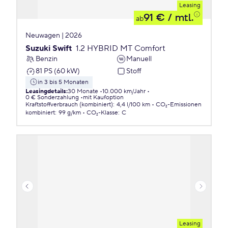
Leasing
91 €
/ mtl.
ab
Neuwagen | 2026
Suzuki Swift
1.2 HYBRID MT Comfort
Benzin
Manuell
81 PS (60 kW)
Stoff
in 3 bis 5 Monaten
Leasingdetails
:
30 Monate
10.000 km/Jahr
0 € Sonderzahlung
mit Kaufoption
Kraftstoffverbrauch (kombiniert)
:
4,4 l/100 km
CO₂-Emissionen
kombiniert
:
99 g/km
CO₂-Klasse
:
C
Leasing