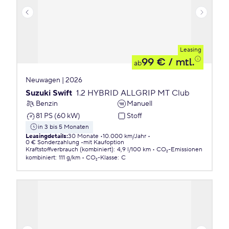
Leasing
99 €
/ mtl.
ab
Neuwagen | 2026
Suzuki Swift
1.2 HYBRID ALLGRIP MT Club
Benzin
Manuell
81 PS (60 kW)
Stoff
in 3 bis 5 Monaten
Leasingdetails
:
30 Monate
10.000 km/Jahr
0 € Sonderzahlung
mit Kaufoption
Kraftstoffverbrauch (kombiniert)
:
4,9 l/100 km
CO₂-Emissionen
kombiniert
:
111 g/km
CO₂-Klasse
:
C