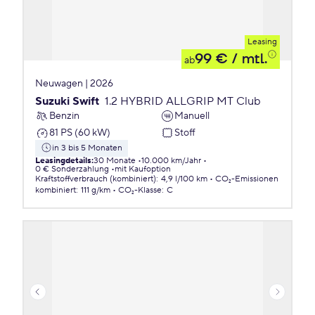
Leasing
99 €
/ mtl.
ab
Neuwagen | 2026
Suzuki Swift
1.2 HYBRID ALLGRIP MT Club
Benzin
Manuell
81 PS (60 kW)
Stoff
in 3 bis 5 Monaten
Leasingdetails
:
30 Monate
10.000 km/Jahr
0 € Sonderzahlung
mit Kaufoption
Kraftstoffverbrauch (kombiniert)
:
4,9 l/100 km
CO₂-Emissionen
kombiniert
:
111 g/km
CO₂-Klasse
:
C