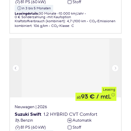
81 PS (60 kW)
Stoff
in 3 bis 5 Monaten
Leasingdetails
:
30 Monate
10.000 km/Jahr
0 € Sonderzahlung
mit Kaufoption
Kraftstoffverbrauch (kombiniert)
:
4,7 l/100 km
CO₂-Emissionen
kombiniert
:
106 g/km
CO₂-Klasse
:
C
Leasing
93 €
/ mtl.
ab
Neuwagen | 2026
Suzuki Swift
1.2 HYBRID CVT Comfort
Benzin
Automatik
81 PS (60 kW)
Stoff