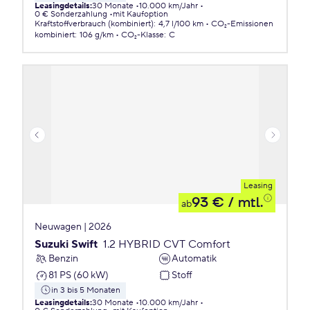
Leasingdetails
:
30 Monate
10.000 km/Jahr
0 € Sonderzahlung
mit Kaufoption
Kraftstoffverbrauch (kombiniert)
:
4,7 l/100 km
CO₂-Emissionen
kombiniert
:
106 g/km
CO₂-Klasse
:
C
Leasing
93 €
/ mtl.
ab
Neuwagen | 2026
Suzuki Swift
1.2 HYBRID CVT Comfort
Benzin
Automatik
81 PS (60 kW)
Stoff
in 3 bis 5 Monaten
Leasingdetails
:
30 Monate
10.000 km/Jahr