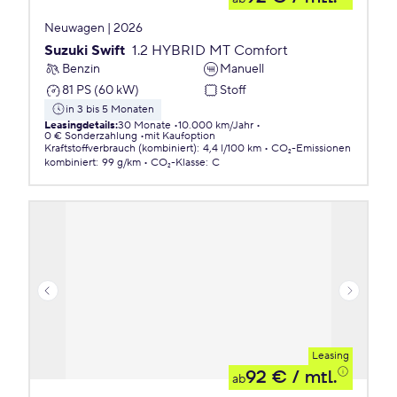
Neuwagen | 2026
Suzuki Swift
1.2 HYBRID MT Comfort
Benzin
Manuell
81 PS (60 kW)
Stoff
in 3 bis 5 Monaten
Leasingdetails
:
30 Monate
10.000 km/Jahr
0 € Sonderzahlung
mit Kaufoption
Kraftstoffverbrauch (kombiniert)
:
4,4 l/100 km
CO₂-Emissionen
kombiniert
:
99 g/km
CO₂-Klasse
:
C
Leasing
92 €
/ mtl.
ab