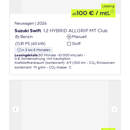
Leasing
100 €
/ mtl.
ab
Neuwagen | 2026
Suzuki Swift
1.2 HYBRID ALLGRIP MT Club
Benzin
Manuell
81 PS (60 kW)
Stoff
in 3 bis 5 Monaten
Leasingdetails
:
30 Monate
10.000 km/Jahr
0 € Sonderzahlung
mit Kaufoption
Kraftstoffverbrauch (kombiniert)
:
4,9 l/100 km
CO₂-Emissionen
kombiniert
:
111 g/km
CO₂-Klasse
:
C