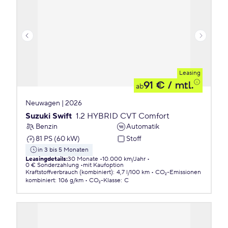
Leasing
91 €
/ mtl.
ab
Neuwagen | 2026
Suzuki Swift
1.2 HYBRID CVT Comfort
Benzin
Automatik
81 PS (60 kW)
Stoff
in 3 bis 5 Monaten
Leasingdetails
:
30 Monate
10.000 km/Jahr
0 € Sonderzahlung
mit Kaufoption
Kraftstoffverbrauch (kombiniert)
:
4,7 l/100 km
CO₂-Emissionen
kombiniert
:
106 g/km
CO₂-Klasse
:
C