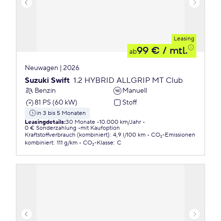
Leasing
99 €
/ mtl.
ab
Neuwagen | 2026
Suzuki Swift
1.2 HYBRID ALLGRIP MT Club
Benzin
Manuell
81 PS (60 kW)
Stoff
in 3 bis 5 Monaten
Leasingdetails
:
30 Monate
10.000 km/Jahr
0 € Sonderzahlung
mit Kaufoption
Kraftstoffverbrauch (kombiniert)
:
4,9 l/100 km
CO₂-Emissionen
kombiniert
:
111 g/km
CO₂-Klasse
:
C