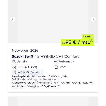
Leasing
95 €
/ mtl.
ab
Neuwagen | 2026
Suzuki Swift
1.2 HYBRID CVT Comfort
Benzin
Automatik
81 PS (60 kW)
Stoff
in 3 bis 5 Monaten
Leasingdetails
:
30 Monate
10.000 km/Jahr
0 € Sonderzahlung
mit Kaufoption
Kraftstoffverbrauch (kombiniert)
:
4,7 l/100 km
CO₂-Emissionen
kombiniert
:
106 g/km
CO₂-Klasse
:
C