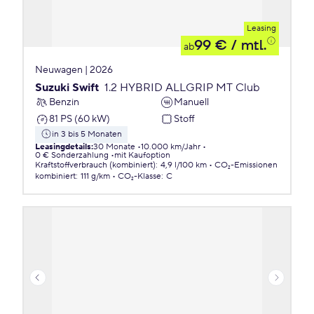
Leasing
99 €
/ mtl.
ab
Neuwagen | 2026
Suzuki Swift
1.2 HYBRID ALLGRIP MT Club
Benzin
Manuell
81 PS (60 kW)
Stoff
in 3 bis 5 Monaten
Leasingdetails
:
30 Monate
10.000 km/Jahr
0 € Sonderzahlung
mit Kaufoption
Kraftstoffverbrauch (kombiniert)
:
4,9 l/100 km
CO₂-Emissionen
kombiniert
:
111 g/km
CO₂-Klasse
:
C