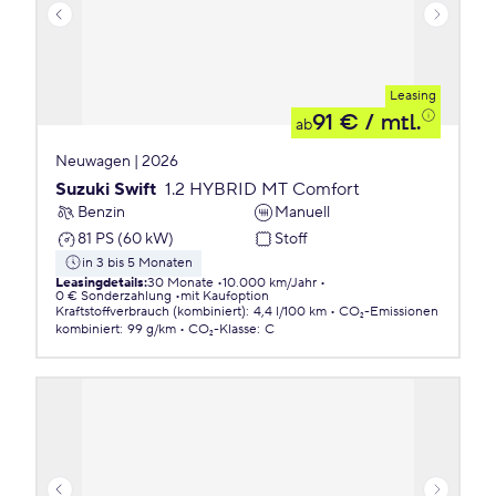
Leasing
91 €
/ mtl.
ab
Neuwagen | 2026
Suzuki Swift
1.2 HYBRID MT Comfort
Benzin
Manuell
81 PS (60 kW)
Stoff
in 3 bis 5 Monaten
Leasingdetails
:
30 Monate
10.000 km/Jahr
0 € Sonderzahlung
mit Kaufoption
Kraftstoffverbrauch (kombiniert)
:
4,4 l/100 km
CO₂-Emissionen
kombiniert
:
99 g/km
CO₂-Klasse
:
C