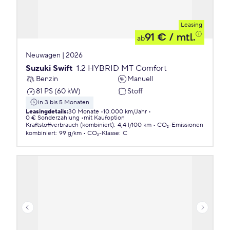
Leasing
91 €
/ mtl.
ab
Neuwagen | 2026
Suzuki Swift
1.2 HYBRID MT Comfort
Benzin
Manuell
81 PS (60 kW)
Stoff
in 3 bis 5 Monaten
Leasingdetails
:
30 Monate
10.000 km/Jahr
0 € Sonderzahlung
mit Kaufoption
Kraftstoffverbrauch (kombiniert)
:
4,4 l/100 km
CO₂-Emissionen
kombiniert
:
99 g/km
CO₂-Klasse
:
C