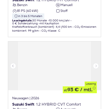
Suzuki Swift
1.2 HYBRID MT Comfort
Benzin
Manuell
81 PS (60 kW)
Stoff
in 3 bis 5 Monaten
Leasingdetails
:
30 Monate
10.000 km/Jahr
0 € Sonderzahlung
mit Kaufoption
Kraftstoffverbrauch (kombiniert)
:
4,4 l/100 km
CO₂-Emissionen
kombiniert
:
99 g/km
CO₂-Klasse
:
C
Leasing
93 €
/ mtl.
ab
Neuwagen | 2026
Suzuki Swift
1.2 HYBRID CVT Comfort