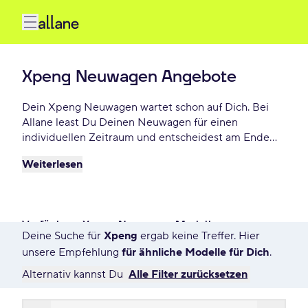
Xpeng Neuwagen Angebote
Dein Xpeng Neuwagen wartet schon auf Dich. Bei
Allane least Du Deinen Neuwagen für einen
individuellen Zeitraum und entscheidest am Ende
der Laufzeit ob Du Deinen Xpeng kaufen möchtest
Weiterlesen
oder zurückgeben willst. Finde das perfekte Xpeng
Neuwagen Angebot schon ab - € monatlich.
Verfügbare Xpeng Neuwagen Modelle
Deine Suche für
Xpeng
ergab keine Treffer. Hier
7568 Angebote für Deine Suche
unsere Empfehlung
für ähnliche Modelle für Dich
.
Alternativ kannst Du
Alle Filter zurücksetzen