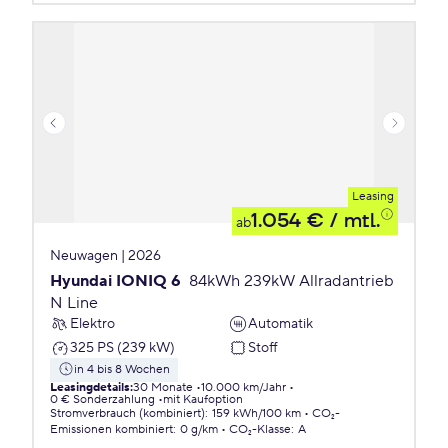
Leasing
1.054 €
/ mtl.
ab
Neuwagen | 2026
Hyundai IONIQ 6
84kWh 239kW Allradantrieb
N Line
Elektro
Automatik
325 PS (239 kW)
Stoff
in 4 bis 8 Wochen
Leasingdetails
:
30 Monate
10.000 km/Jahr
0 € Sonderzahlung
mit Kaufoption
Stromverbrauch (kombiniert)
:
159 kWh/100 km
CO₂-
Emissionen
kombiniert
:
0 g/km
CO₂-Klasse
:
A