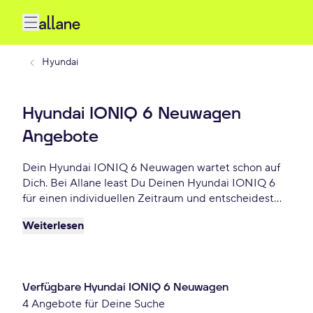
Hyundai
Hyundai IONIQ 6 Neuwagen
Angebote
Dein Hyundai IONIQ 6 Neuwagen wartet schon auf
Dich. Bei Allane least Du Deinen Hyundai IONIQ 6
für einen individuellen Zeitraum und entscheidest
am Ende der Laufzeit ob Du Dein IONIQ 6 kaufen
Weiterlesen
möchtest oder zurückgeben willst. Finde das
perfekte Hyundai IONIQ 6 Neuwagen Angebot
schon ab 960 € monatlich.
Verfügbare Hyundai IONIQ 6 Neuwagen
4 Angebote für Deine Suche