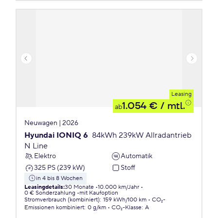
Leasing
1.054 €
/ mtl.
ab
Neuwagen | 2026
Hyundai IONIQ 6
84kWh 239kW Allradantrieb
N Line
Elektro
Automatik
325 PS (239 kW)
Stoff
in 4 bis 8 Wochen
Leasingdetails
:
30 Monate
10.000 km/Jahr
0 € Sonderzahlung
mit Kaufoption
Stromverbrauch (kombiniert)
:
159 kWh/100 km
CO₂-
Emissionen
kombiniert
:
0 g/km
CO₂-Klasse
:
A