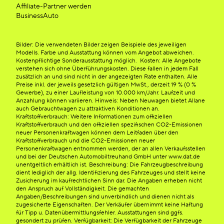
Affiliate-Partner werden
BusinessAuto
Bilder: Die verwendeten Bilder zeigen Beispiele des jeweiligen
Modells. Farbe und Ausstattung können vom Angebot abweichen.
Kostenpflichtige Sonderausstattung möglich. Kosten: Alle Angebote
verstehen sich ohne Überführungskosten. Diese fallen in jedem Fall
zusätzlich an und sind nicht in der angezeigten Rate enthalten. Alle
Preise inkl. der jeweils gesetzlich gültigen MwSt., derzeit 19 % (0 %
Gewerbe), zu einer Laufleistung von 10.000 km/Jahr. Laufzeit und
Anzahlung können variieren. Hinweis: Neben Neuwagen bietet Allane
auch Gebrauchtwagen zu attraktiven Konditionen an.
Kraftstoffverbrauch: Weitere Informationen zum offiziellen
Kraftstoffverbrauch und den offiziellen spezifischen CO2-Emissionen
neuer Personenkraftwagen können dem Leitfaden über den
Kraftstoffverbrauch und die CO2-Emissionen neuer
Personenkraftwagen entnommen werden, der an allen Verkaufsstellen
und bei der Deutschen Automobiltreuhand GmbH unter www.dat.de
unentgeltlich erhältlich ist. Beschreibung: Die Fahrzeugbeschreibung
dient lediglich der allg. Identifizierung des Fahrzeuges und stellt keine
Zusicherung im kaufrechtlichen Sinn dar. Die Angaben erheben nicht
den Anspruch auf Vollständigkeit. Die gemachten
Angaben/Beschreibungen sind unverbindlich und dienen nicht als
zugesicherte Eigenschaften. Der Verkäufer übernimmt keine Haftung
für Tipp u. Datenübermittlungsfehler. Ausstattungen sind ggfs.
gesondert zu prüfen. Verfügbarkeit: Die Verfügbarkeit der Fahrzeuge