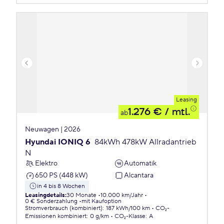
Leasing
1.276 €
/ mtl.
ab
Neuwagen | 2026
Hyundai IONIQ 6
84kWh 478kW Allradantrieb
N
Elektro
Automatik
650 PS (448 kW)
Alcantara
in 4 bis 8 Wochen
Leasingdetails
:
30 Monate
10.000 km/Jahr
0 € Sonderzahlung
mit Kaufoption
Stromverbrauch (kombiniert)
:
187 kWh/100 km
CO₂-
Emissionen
kombiniert
:
0 g/km
CO₂-Klasse
:
A