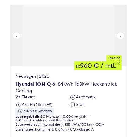
Leasing
960 €
/ mtl.
ab
Neuwagen | 2026
Hyundai IONIQ 6
84kWh 168kW Heckantrieb
Centriq
Elektro
Automatik
228 PS (168 kW)
Stoff
in 4 bis 8 Wochen
Leasingdetails
:
30 Monate
10.000 km/Jahr
0 € Sonderzahlung
mit Kaufoption
Stromverbrauch (kombiniert)
:
135 kWh/100 km
CO₂-
Emissionen
kombiniert
:
0 g/km
CO₂-Klasse
:
A