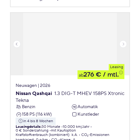
Leasing
276 €
/ mtl.
ab
Neuwagen | 2026
Nissan Qashqai
1.3 DIG-T MHEV 158PS Xtronic
Tekna
Benzin
Automatik
158 PS (116 kW)
Kunstleder
in 4 bis 8 Wochen
Leasingdetails
:
30 Monate
10.000 km/Jahr
0 € Sonderzahlung
mit Kaufoption
Kraftstoffverbrauch (kombiniert)
:
k.A.
CO₂-Emissionen
kombiniert
:
0 g/km
CO₂-Klasse
:
A