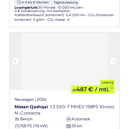
in 4 bis 8 Wochen
Tageszulassung
Leasingdetails
:
30 Monate
10.000 km/Jahr
0 € Sonderzahlung
mit Kaufoption
Kraftstoffverbrauch (kombiniert)
:
6,4 l/100 km
CO₂-Emissionen
kombiniert
:
0 g/km
CO₂-Klasse
:
A
Leasing
487 €
/ mtl.
ab
Neuwagen | 2026
Nissan Qashqai
1.3 DIG-T MHEV 158PS Xtronic
N-Connecta
Benzin
Automatik
158 PS (116 kW)
35 km