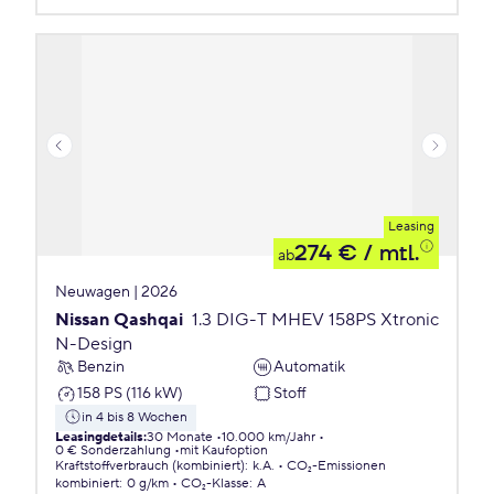
Leasing
274 €
/ mtl.
ab
Neuwagen | 2026
Nissan Qashqai
1.3 DIG-T MHEV 158PS Xtronic
N-Design
Benzin
Automatik
158 PS (116 kW)
Stoff
in 4 bis 8 Wochen
Leasingdetails
:
30 Monate
10.000 km/Jahr
0 € Sonderzahlung
mit Kaufoption
Kraftstoffverbrauch (kombiniert)
:
k.A.
CO₂-Emissionen
kombiniert
:
0 g/km
CO₂-Klasse
:
A