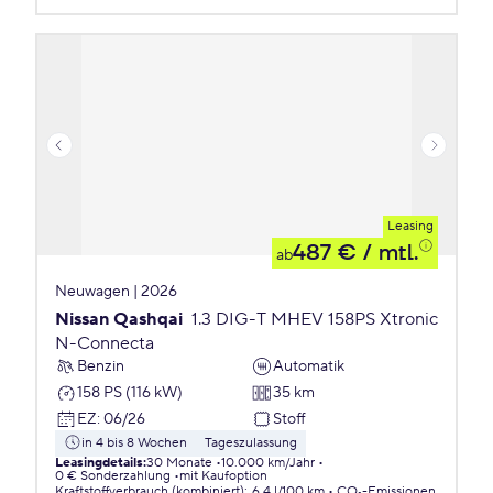
Leasing
487 €
/ mtl.
ab
Neuwagen | 2026
Nissan Qashqai
1.3 DIG-T MHEV 158PS Xtronic
N-Connecta
Benzin
Automatik
158 PS (116 kW)
35 km
EZ
:
06/26
Stoff
in 4 bis 8 Wochen
Tageszulassung
Leasingdetails
:
30 Monate
10.000 km/Jahr
0 € Sonderzahlung
mit Kaufoption
Kraftstoffverbrauch (kombiniert)
:
6,4 l/100 km
CO₂-Emissionen