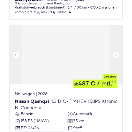
0 € Sonderzahlung
mit Kaufoption
Kraftstoffverbrauch (kombiniert)
:
6,4 l/100 km
CO₂-Emissionen
kombiniert
:
0 g/km
CO₂-Klasse
:
A
Leasing
487 €
/ mtl.
ab
Neuwagen | 2026
Nissan Qashqai
1.3 DIG-T MHEV 158PS Xtronic
N-Connecta
Benzin
Automatik
158 PS (116 kW)
35 km
EZ
:
06/26
Stoff