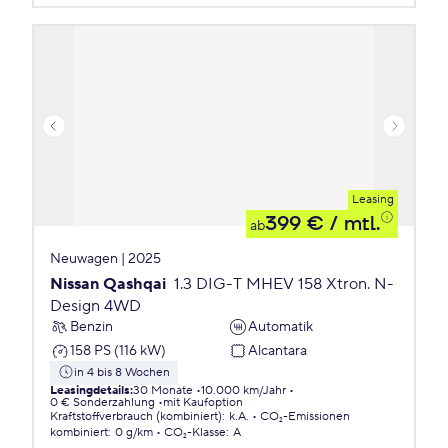
Leasing
399 €
/ mtl.
ab
Neuwagen | 2025
Nissan Qashqai
1.3 DIG-T MHEV 158 Xtron. N-
Design 4WD
Benzin
Automatik
158 PS (116 kW)
Alcantara
in 4 bis 8 Wochen
Leasingdetails
:
30 Monate
10.000 km/Jahr
0 € Sonderzahlung
mit Kaufoption
Kraftstoffverbrauch (kombiniert)
:
k.A.
CO₂-Emissionen
kombiniert
:
0 g/km
CO₂-Klasse
:
A