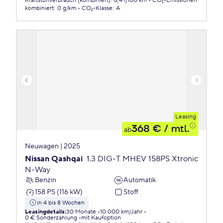
Kraftstoffverbrauch (kombiniert)
:
6,4 l/100 km
CO₂-Emissionen
kombiniert
:
0 g/km
CO₂-Klasse
:
A
Leasing
368 €
/ mtl.
ab
Neuwagen | 2025
Nissan Qashqai
1.3 DIG-T MHEV 158PS Xtronic
N-Way
Benzin
Automatik
158 PS (116 kW)
Stoff
in 4 bis 8 Wochen
Leasingdetails
:
30 Monate
10.000 km/Jahr
0 € Sonderzahlung
mit Kaufoption