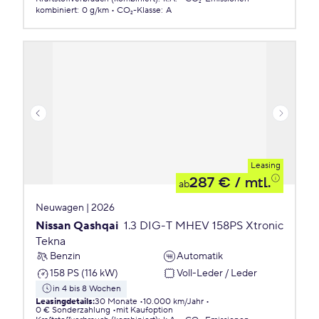
kombiniert
:
0 g/km
CO₂-Klasse
:
A
Leasing
287 €
/ mtl.
ab
Neuwagen | 2026
Nissan Qashqai
1.3 DIG-T MHEV 158PS Xtronic
Tekna
Benzin
Automatik
158 PS (116 kW)
Voll-Leder / Leder
in 4 bis 8 Wochen
Leasingdetails
:
30 Monate
10.000 km/Jahr
0 € Sonderzahlung
mit Kaufoption