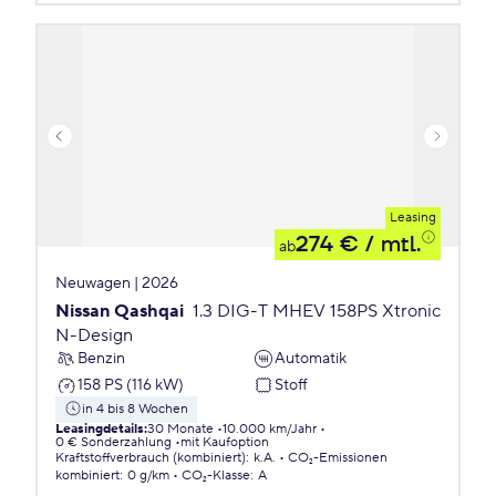
Leasing
274 €
/ mtl.
ab
Neuwagen | 2026
Nissan Qashqai
1.3 DIG-T MHEV 158PS Xtronic
N-Design
Benzin
Automatik
158 PS (116 kW)
Stoff
in 4 bis 8 Wochen
Leasingdetails
:
30 Monate
10.000 km/Jahr
0 € Sonderzahlung
mit Kaufoption
Kraftstoffverbrauch (kombiniert)
:
k.A.
CO₂-Emissionen
kombiniert
:
0 g/km
CO₂-Klasse
:
A