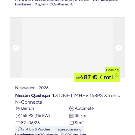
kombiniert
:
0 g/km
CO₂-Klasse
:
A
Leasing
487 €
/ mtl.
ab
Neuwagen | 2026
Nissan Qashqai
1.3 DIG-T MHEV 158PS Xtronic
N-Connecta
Benzin
Automatik
158 PS (116 kW)
35 km
EZ
:
06/26
Stoff
in 4 bis 8 Wochen
Tageszulassung
Leasingdetails
:
30 Monate
10.000 km/Jahr