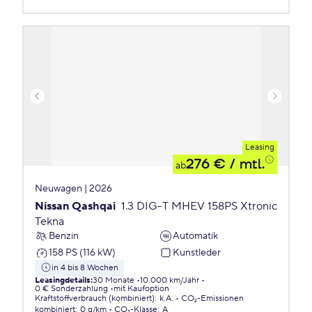
Leasing
276 €
/ mtl.
ab
Neuwagen | 2026
Nissan Qashqai
1.3 DIG-T MHEV 158PS Xtronic
Tekna
Benzin
Automatik
158 PS (116 kW)
Kunstleder
in 4 bis 8 Wochen
Leasingdetails
:
30 Monate
10.000 km/Jahr
0 € Sonderzahlung
mit Kaufoption
Kraftstoffverbrauch (kombiniert)
:
k.A.
CO₂-Emissionen
kombiniert
:
0 g/km
CO₂-Klasse
:
A