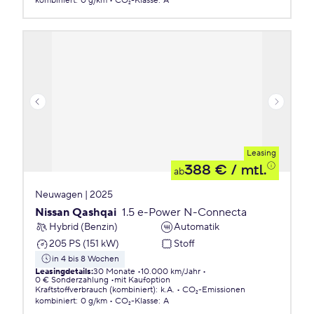
kombiniert
:
0 g/km
CO₂-Klasse
:
A
Leasing
388 €
/ mtl.
ab
Neuwagen | 2025
Nissan Qashqai
1.5 e-Power N-Connecta
Hybrid (Benzin)
Automatik
205 PS (151 kW)
Stoff
in 4 bis 8 Wochen
Leasingdetails
:
30 Monate
10.000 km/Jahr
0 € Sonderzahlung
mit Kaufoption
Kraftstoffverbrauch (kombiniert)
:
k.A.
CO₂-Emissionen
kombiniert
:
0 g/km
CO₂-Klasse
:
A