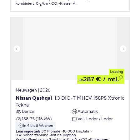
kombiniert
:
0 g/km
CO₂-Klasse
:
A
Leasing
287 €
/ mtl.
ab
Neuwagen | 2026
Nissan Qashqai
1.3 DIG-T MHEV 158PS Xtronic
Tekna
Benzin
Automatik
158 PS (116 kW)
Voll-Leder / Leder
in 4 bis 8 Wochen
Leasingdetails
:
30 Monate
10.000 km/Jahr
0 € Sonderzahlung
mit Kaufoption
Kraftstoffverbrauch (kombiniert)
:
k.A.
CO₂-Emissionen