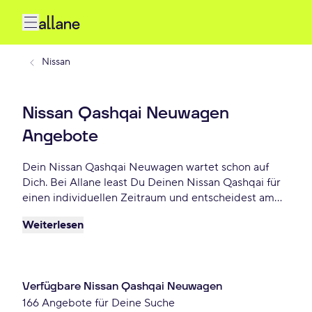
Nissan
Nissan Qashqai Neuwagen
Angebote
Dein Nissan Qashqai Neuwagen wartet schon auf
Dich. Bei Allane least Du Deinen Nissan Qashqai für
einen individuellen Zeitraum und entscheidest am
Ende der Laufzeit ob Du Dein Qashqai kaufen
Weiterlesen
möchtest oder zurückgeben willst. Finde das
perfekte Nissan Qashqai Neuwagen Angebot schon
ab 230 € monatlich.
Verfügbare Nissan Qashqai Neuwagen
166 Angebote für Deine Suche