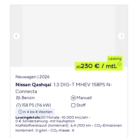
Leasing
230 €
/ mtl.
ab
Neuwagen | 2026
Nissan Qashqai
1.3 DIG-T MHEV 158PS N-
Connecta
Benzin
Manuell
158 PS (116 kW)
Stoff
in 4 bis 8 Wochen
Leasingdetails
:
30 Monate
10.000 km/Jahr
0 € Sonderzahlung
mit Kaufoption
Kraftstoffverbrauch (kombiniert)
:
6,4 l/100 km
CO₂-Emissionen
kombiniert
:
0 g/km
CO₂-Klasse
:
A