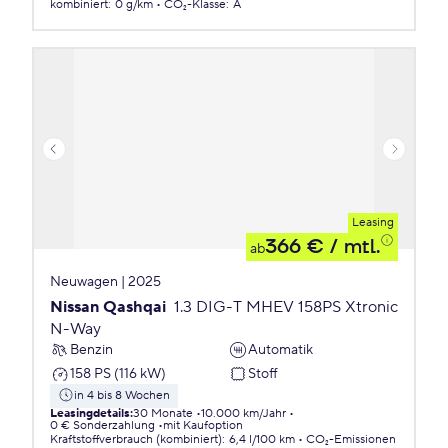
kombiniert
:
0 g/km
CO₂-Klasse
:
A
Leasing
366 €
/ mtl.
ab
Neuwagen | 2025
Nissan Qashqai
1.3 DIG-T MHEV 158PS Xtronic
N-Way
Benzin
Automatik
158 PS (116 kW)
Stoff
in 4 bis 8 Wochen
Leasingdetails
:
30 Monate
10.000 km/Jahr
0 € Sonderzahlung
mit Kaufoption
Kraftstoffverbrauch (kombiniert)
:
6,4 l/100 km
CO₂-Emissionen