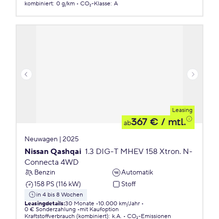
kombiniert
:
0 g/km
CO₂-Klasse
:
A
Leasing
367 €
/ mtl.
ab
Neuwagen | 2025
Nissan Qashqai
1.3 DIG-T MHEV 158 Xtron. N-
Connecta 4WD
Benzin
Automatik
158 PS (116 kW)
Stoff
in 4 bis 8 Wochen
Leasingdetails
:
30 Monate
10.000 km/Jahr
0 € Sonderzahlung
mit Kaufoption
Kraftstoffverbrauch (kombiniert)
:
k.A.
CO₂-Emissionen