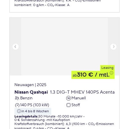
Kraftstoffverbrauch (kombiniert)
:
k.A.
CO₂-Emissionen
kombiniert
:
0 g/km
CO₂-Klasse
:
A
Leasing
310 €
/ mtl.
ab
Neuwagen | 2025
Nissan Qashqai
1.3 DIG-T MHEV 140PS Acenta
Benzin
Manuell
140 PS (103 kW)
Stoff
in 4 bis 8 Wochen
Leasingdetails
:
30 Monate
10.000 km/Jahr
0 € Sonderzahlung
mit Kaufoption
Kraftstoffverbrauch (kombiniert)
:
6,3 l/100 km
CO₂-Emissionen
kombiniert
:
0 g/km
CO₂-Klasse
:
A