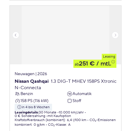
Leasing
251 €
/ mtl.
ab
Neuwagen | 2026
Nissan Qashqai
1.3 DIG-T MHEV 158PS Xtronic
N-Connecta
Benzin
Automatik
158 PS (116 kW)
Stoff
in 4 bis 8 Wochen
Leasingdetails
:
30 Monate
10.000 km/Jahr
0 € Sonderzahlung
mit Kaufoption
Kraftstoffverbrauch (kombiniert)
:
6,4 l/100 km
CO₂-Emissionen
kombiniert
:
0 g/km
CO₂-Klasse
:
A