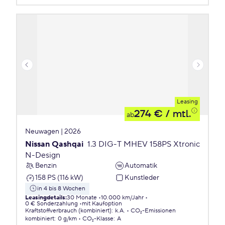
Leasing
274 €
/ mtl.
ab
Neuwagen | 2026
Nissan Qashqai
1.3 DIG-T MHEV 158PS Xtronic
N-Design
Benzin
Automatik
158 PS (116 kW)
Kunstleder
in 4 bis 8 Wochen
Leasingdetails
:
30 Monate
10.000 km/Jahr
0 € Sonderzahlung
mit Kaufoption
Kraftstoffverbrauch (kombiniert)
:
k.A.
CO₂-Emissionen
kombiniert
:
0 g/km
CO₂-Klasse
:
A