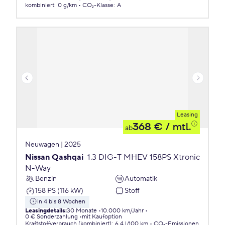
kombiniert
:
0 g/km
CO₂-Klasse
:
A
Leasing
368 €
/ mtl.
ab
Neuwagen | 2025
Nissan Qashqai
1.3 DIG-T MHEV 158PS Xtronic
N-Way
Benzin
Automatik
158 PS (116 kW)
Stoff
in 4 bis 8 Wochen
Leasingdetails
:
30 Monate
10.000 km/Jahr
0 € Sonderzahlung
mit Kaufoption
Kraftstoffverbrauch (kombiniert)
:
6,4 l/100 km
CO₂-Emissionen