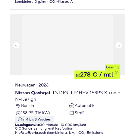
kombiniert
:
0 g/km
CO₂-Klasse
:
A
Leasing
278 €
/ mtl.
ab
Neuwagen | 2026
Nissan Qashqai
1.3 DIG-T MHEV 158PS Xtronic
N-Design
Benzin
Automatik
158 PS (116 kW)
Stoff
in 4 bis 8 Wochen
Leasingdetails
:
30 Monate
10.000 km/Jahr
0 € Sonderzahlung
mit Kaufoption
Kraftstoffverbrauch (kombiniert)
:
k.A.
CO₂-Emissionen