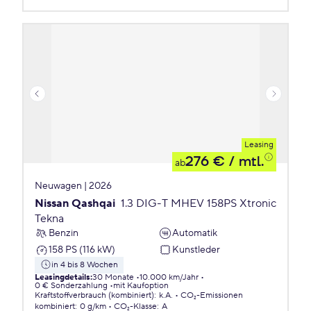
Leasing
276 €
/ mtl.
ab
Neuwagen | 2026
Nissan Qashqai
1.3 DIG-T MHEV 158PS Xtronic
Tekna
Benzin
Automatik
158 PS (116 kW)
Kunstleder
in 4 bis 8 Wochen
Leasingdetails
:
30 Monate
10.000 km/Jahr
0 € Sonderzahlung
mit Kaufoption
Kraftstoffverbrauch (kombiniert)
:
k.A.
CO₂-Emissionen
kombiniert
:
0 g/km
CO₂-Klasse
:
A