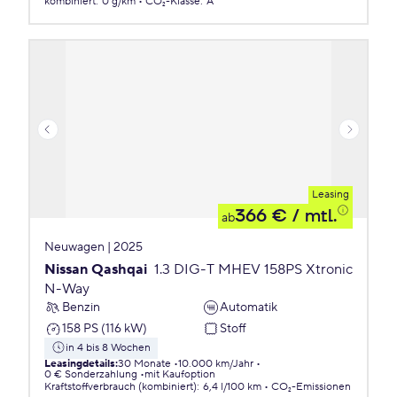
kombiniert
:
0 g/km
CO₂-Klasse
:
A
Leasing
366 €
/ mtl.
ab
Neuwagen | 2025
Nissan Qashqai
1.3 DIG-T MHEV 158PS Xtronic
N-Way
Benzin
Automatik
158 PS (116 kW)
Stoff
in 4 bis 8 Wochen
Leasingdetails
:
30 Monate
10.000 km/Jahr
0 € Sonderzahlung
mit Kaufoption
Kraftstoffverbrauch (kombiniert)
:
6,4 l/100 km
CO₂-Emissionen