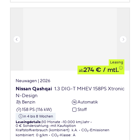
Leasing
274 €
/ mtl.
ab
Neuwagen | 2026
Nissan Qashqai
1.3 DIG-T MHEV 158PS Xtronic
N-Design
Benzin
Automatik
158 PS (116 kW)
Stoff
in 4 bis 8 Wochen
Leasingdetails
:
30 Monate
10.000 km/Jahr
0 € Sonderzahlung
mit Kaufoption
Kraftstoffverbrauch (kombiniert)
:
k.A.
CO₂-Emissionen
kombiniert
:
0 g/km
CO₂-Klasse
:
A