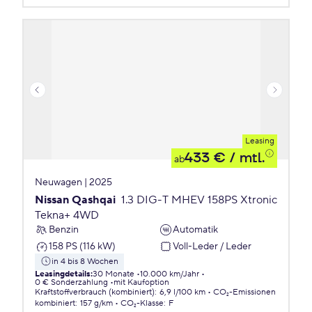
Leasing
433 €
/ mtl.
ab
Neuwagen | 2025
Nissan Qashqai
1.3 DIG-T MHEV 158PS Xtronic
Tekna+ 4WD
Benzin
Automatik
158 PS (116 kW)
Voll-Leder / Leder
in 4 bis 8 Wochen
Leasingdetails
:
30 Monate
10.000 km/Jahr
0 € Sonderzahlung
mit Kaufoption
Kraftstoffverbrauch (kombiniert)
:
6,9 l/100 km
CO₂-Emissionen
kombiniert
:
157 g/km
CO₂-Klasse
:
F