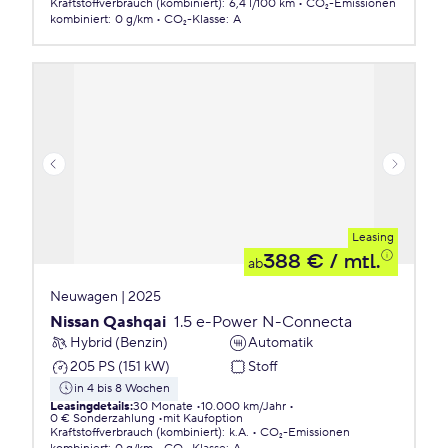
Kraftstoffverbrauch (kombiniert)
:
6,4 l/100 km
CO₂-Emissionen
kombiniert
:
0 g/km
CO₂-Klasse
:
A
Leasing
388 €
/ mtl.
ab
Neuwagen | 2025
Nissan Qashqai
1.5 e-Power N-Connecta
Hybrid (Benzin)
Automatik
205 PS (151 kW)
Stoff
in 4 bis 8 Wochen
Leasingdetails
:
30 Monate
10.000 km/Jahr
0 € Sonderzahlung
mit Kaufoption
Kraftstoffverbrauch (kombiniert)
:
k.A.
CO₂-Emissionen