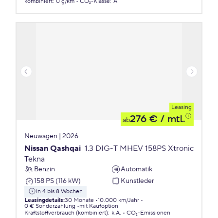
kombiniert
:
0 g/km
CO₂-Klasse
:
A
Leasing
276 €
/ mtl.
ab
Neuwagen | 2026
Nissan Qashqai
1.3 DIG-T MHEV 158PS Xtronic
Tekna
Benzin
Automatik
158 PS (116 kW)
Kunstleder
in 4 bis 8 Wochen
Leasingdetails
:
30 Monate
10.000 km/Jahr
0 € Sonderzahlung
mit Kaufoption
Kraftstoffverbrauch (kombiniert)
:
k.A.
CO₂-Emissionen