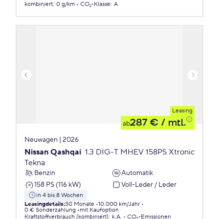
kombiniert
:
0 g/km
CO₂-Klasse
:
A
Leasing
287 €
/ mtl.
ab
Neuwagen | 2026
Nissan Qashqai
1.3 DIG-T MHEV 158PS Xtronic
Tekna
Benzin
Automatik
158 PS (116 kW)
Voll-Leder / Leder
in 4 bis 8 Wochen
Leasingdetails
:
30 Monate
10.000 km/Jahr
0 € Sonderzahlung
mit Kaufoption
Kraftstoffverbrauch (kombiniert)
:
k.A.
CO₂-Emissionen