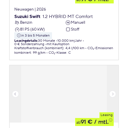
ab
Neuwagen | 2026
Suzuki Swift
1.2 HYBRID MT Comfort
Benzin
Manuell
81 PS (60 kW)
Stoff
in 3 bis 5 Monaten
Leasingdetails
:
30 Monate
10.000 km/Jahr
0 € Sonderzahlung
mit Kaufoption
Kraftstoffverbrauch (kombiniert)
:
4,4 l/100 km
CO₂-Emissionen
kombiniert
:
99 g/km
CO₂-Klasse
:
C
Leasing
91 €
/ mtl.
ab