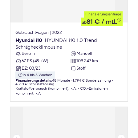
Finanzierungsanfrage
81 €
/ mtl.
ab
Gebrauchtwagen | 2022
Hyundai i10
HYUNDAI i10 1.0 Trend
Schräghecklimousine
Benzin
Manuell
67 PS (49 kW)
109.247 km
EZ
:
03/23
Stoff
in 4 bis 8 Wochen
Finanzierungsdetails
:
48 Monate
1.794 € Sonderzahlung
4.710 € Schlusszahlung
Kraftstoffverbrauch (kombiniert)
:
k.A.
CO₂-Emissionen
kombiniert
:
k.A.