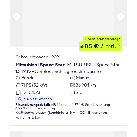
Finanzierungsanfrage
85 €
/ mtl.
ab
Gebrauchtwagen | 2021
Mitsubishi Space Star
MITSUBISHI Space Star
1.2 MIVEC Select Schräghecklimousine
Benzin
Manuell
71 PS (52 kW)
36.904 km
EZ
:
04/23
Stoff
in 4 bis 8 Wochen
Finanzierungsdetails
:
48 Monate
1.874 € Sonderzahlung
4.920 € Schlusszahlung
Kraftstoffverbrauch (kombiniert)
:
k.A.
CO₂-Emissionen
kombiniert
:
k.A.