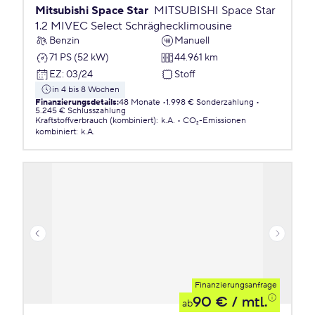
Mitsubishi Space Star
MITSUBISHI Space Star
1.2 MIVEC Select Schräghecklimousine
Benzin
Manuell
71 PS (52 kW)
44.961 km
EZ
:
03/24
Stoff
in 4 bis 8 Wochen
Finanzierungsdetails
:
48 Monate
1.998 € Sonderzahlung
5.245 € Schlusszahlung
Kraftstoffverbrauch (kombiniert)
:
k.A.
CO₂-Emissionen
kombiniert
:
k.A.
Finanzierungsanfrage
90 €
/ mtl.
ab