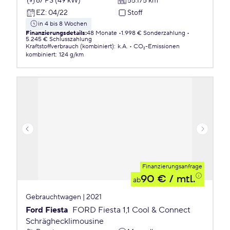
67 PS (49 kW)
55.175 km
EZ
:
04/22
Stoff
in 4 bis 8 Wochen
Finanzierungsdetails
:
48 Monate
1.998 € Sonderzahlung
5.245 € Schlusszahlung
Kraftstoffverbrauch (kombiniert)
:
k.A.
CO₂-Emissionen
kombiniert
:
124 g/km
Finanzierungsanfrage
90 €
/ mtl.
ab
Gebrauchtwagen | 2021
Ford Fiesta
FORD Fiesta 1,1 Cool & Connect
Schräghecklimousine