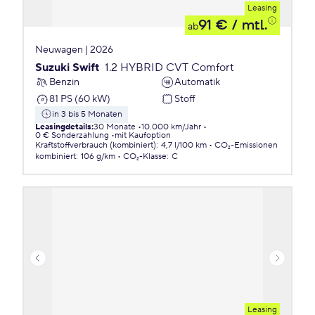
Leasing
91 €
/ mtl.
ab
Neuwagen | 2026
Suzuki Swift
1.2 HYBRID CVT Comfort
Benzin
Automatik
81 PS (60 kW)
Stoff
in 3 bis 5 Monaten
Leasingdetails
:
30 Monate
10.000 km/Jahr
0 € Sonderzahlung
mit Kaufoption
Kraftstoffverbrauch (kombiniert)
:
4,7 l/100 km
CO₂-Emissionen
kombiniert
:
106 g/km
CO₂-Klasse
:
C
Leasing