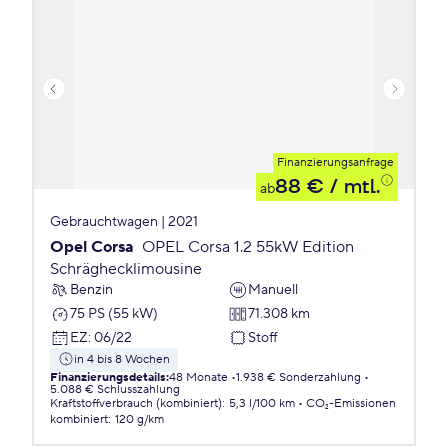
Finanzierungsanfrage
88 €
/ mtl.
ab
Gebrauchtwagen | 2021
Opel Corsa
OPEL Corsa 1.2 55kW Edition
Schräghecklimousine
Benzin
Manuell
75 PS (55 kW)
71.308 km
EZ
:
06/22
Stoff
in 4 bis 8 Wochen
Finanzierungsdetails
:
48 Monate
1.938 € Sonderzahlung
5.088 € Schlusszahlung
Kraftstoffverbrauch (kombiniert)
:
5,3 l/100 km
CO₂-Emissionen
kombiniert
:
120 g/km