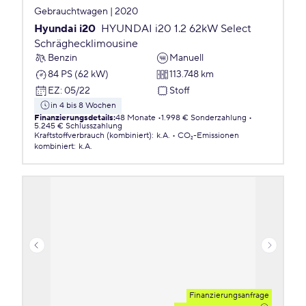
Gebrauchtwagen | 2020
Hyundai i20
HYUNDAI i20 1.2 62kW Select
Schräghecklimousine
Benzin
Manuell
84 PS (62 kW)
113.748 km
EZ
:
05/22
Stoff
in 4 bis 8 Wochen
Finanzierungsdetails
:
48 Monate
1.998 € Sonderzahlung
5.245 € Schlusszahlung
Kraftstoffverbrauch (kombiniert)
:
k.A.
CO₂-Emissionen
kombiniert
:
k.A.
Finanzierungsanfrage