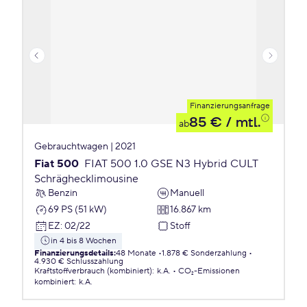
Finanzierungsanfrage
85 €
/ mtl.
ab
Gebrauchtwagen | 2021
Fiat 500
FIAT 500 1.0 GSE N3 Hybrid CULT
Schräghecklimousine
Benzin
Manuell
69 PS (51 kW)
16.867 km
EZ
:
02/22
Stoff
in 4 bis 8 Wochen
Finanzierungsdetails
:
48 Monate
1.878 € Sonderzahlung
4.930 € Schlusszahlung
Kraftstoffverbrauch (kombiniert)
:
k.A.
CO₂-Emissionen
kombiniert
:
k.A.