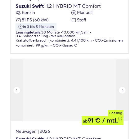
Suzuki Swift
1.2 HYBRID MT Comfort
Benzin
Manuell
81 PS (60 kW)
Stoff
in 3 bis 5 Monaten
Leasingdetails
:
30 Monate
10.000 km/Jahr
0 € Sonderzahlung
mit Kaufoption
Kraftstoffverbrauch (kombiniert)
:
4,4 l/100 km
CO₂-Emissionen
kombiniert
:
99 g/km
CO₂-Klasse
:
C
Leasing
91 €
/ mtl.
ab
Neuwagen | 2026