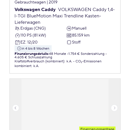
Gebrauchtwagen | 2019
Volkswagen Caddy
VOLKSWAGEN Caddy 1,4-
l-TGI BlueMotion Maxi Trendline Kasten-
Lieferwagen
Erdgas (CNG)
Manuell
110 PS (81 kW)
85.159 km
EZ
:
12/20
Stoff
in 4 bis 8 Wochen
Finanzierungsdetails
:
48 Monate
1.754 € Sonderzahlung
4.605 € Schlusszahlung
Kraftstoffverbrauch (kombiniert)
:
k.A.
CO₂-Emissionen
kombiniert
:
k.A.
Finanzierungsanfrage