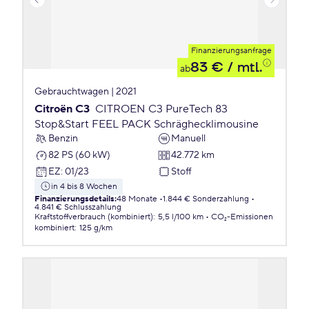
Finanzierungsanfrage
83 €
/ mtl.
ab
Gebrauchtwagen | 2021
Citroën C3
CITROEN C3 PureTech 83
Stop&Start FEEL PACK Schräghecklimousine
Benzin
Manuell
82 PS (60 kW)
42.772 km
EZ
:
01/23
Stoff
in 4 bis 8 Wochen
Finanzierungsdetails
:
48 Monate
1.844 € Sonderzahlung
4.841 € Schlusszahlung
Kraftstoffverbrauch (kombiniert)
:
5,5 l/100 km
CO₂-Emissionen
kombiniert
:
125 g/km