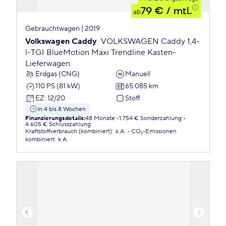
79 €
/ mtl.
ab
Gebrauchtwagen | 2019
Volkswagen Caddy
VOLKSWAGEN Caddy 1,4-
l-TGI BlueMotion Maxi Trendline Kasten-
Lieferwagen
Erdgas (CNG)
Manuell
110 PS (81 kW)
65.085 km
EZ
:
12/20
Stoff
in 4 bis 8 Wochen
Finanzierungsdetails
:
48 Monate
1.754 € Sonderzahlung
4.605 € Schlusszahlung
Kraftstoffverbrauch (kombiniert)
:
k.A.
CO₂-Emissionen
kombiniert
:
k.A.