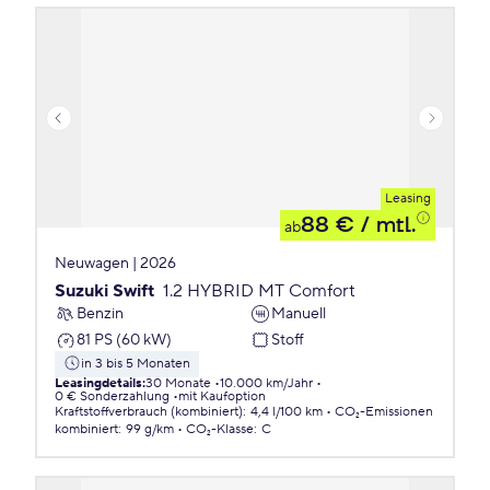
Leasing
88 €
/ mtl.
ab
Neuwagen | 2026
Suzuki Swift
1.2 HYBRID MT Comfort
Benzin
Manuell
81 PS (60 kW)
Stoff
in 3 bis 5 Monaten
Leasingdetails
:
30 Monate
10.000 km/Jahr
0 € Sonderzahlung
mit Kaufoption
Kraftstoffverbrauch (kombiniert)
:
4,4 l/100 km
CO₂-Emissionen
kombiniert
:
99 g/km
CO₂-Klasse
:
C