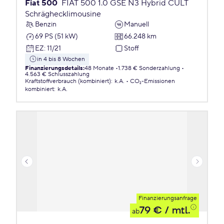
Fiat 500
FIAT 500 1.0 GSE N3 Hybrid CULT
Schräghecklimousine
Benzin
Manuell
69 PS (51 kW)
66.248 km
EZ
:
11/21
Stoff
in 4 bis 8 Wochen
Finanzierungsdetails
:
48 Monate
1.738 € Sonderzahlung
4.563 € Schlusszahlung
Kraftstoffverbrauch (kombiniert)
:
k.A.
CO₂-Emissionen
kombiniert
:
k.A.
Finanzierungsanfrage
79 €
/ mtl.
ab