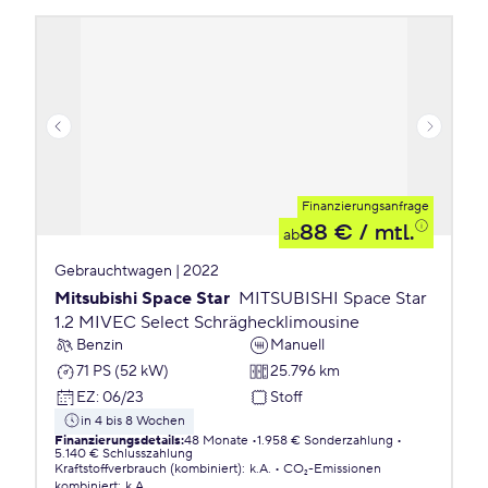
Finanzierungsanfrage
88 €
/ mtl.
ab
Gebrauchtwagen | 2022
Mitsubishi Space Star
MITSUBISHI Space Star
1.2 MIVEC Select Schräghecklimousine
Benzin
Manuell
71 PS (52 kW)
25.796 km
EZ
:
06/23
Stoff
in 4 bis 8 Wochen
Finanzierungsdetails
:
48 Monate
1.958 € Sonderzahlung
5.140 € Schlusszahlung
Kraftstoffverbrauch (kombiniert)
:
k.A.
CO₂-Emissionen
kombiniert
:
k.A.