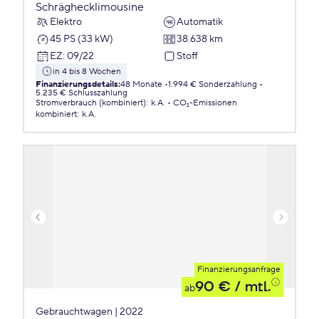
Schräghecklimousine
Elektro
Automatik
45 PS (33 kW)
38.638 km
EZ
:
09/22
Stoff
in 4 bis 8 Wochen
Finanzierungsdetails
:
48 Monate
1.994 € Sonderzahlung
5.235 € Schlusszahlung
Stromverbrauch (kombiniert)
:
k.A.
CO₂-Emissionen
kombiniert
:
k.A.
Finanzierungsanfrage
90 €
/ mtl.
ab
Gebrauchtwagen | 2022