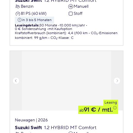
Suzuki Swift
1.2 HYBRID MT Comfort
Benzin
Manuell
81 PS (60 kW)
Stoff
in 3 bis 5 Monaten
Leasingdetails
:
30 Monate
10.000 km/Jahr
0 € Sonderzahlung
mit Kaufoption
Kraftstoffverbrauch (kombiniert)
:
4,4 l/100 km
CO₂-Emissionen
kombiniert
:
99 g/km
CO₂-Klasse
:
C
Leasing
91 €
/ mtl.
ab
Neuwagen | 2026
Suzuki Swift
1.2 HYBRID MT Comfort