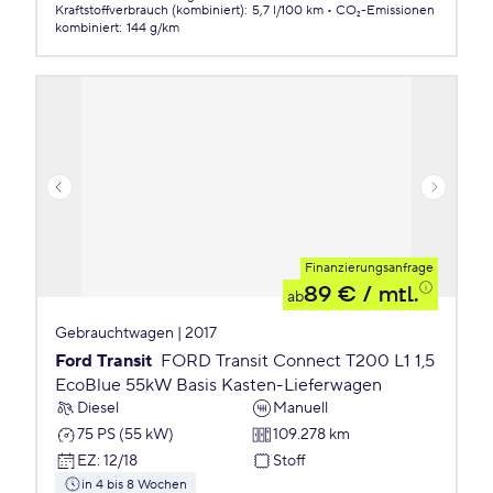
Kraftstoffverbrauch (kombiniert)
:
5,7 l/100 km
CO₂-Emissionen
kombiniert
:
144 g/km
Finanzierungsanfrage
89 €
/ mtl.
ab
Gebrauchtwagen | 2017
Ford Transit
FORD Transit Connect T200 L1 1,5
EcoBlue 55kW Basis Kasten-Lieferwagen
Diesel
Manuell
75 PS (55 kW)
109.278 km
EZ
:
12/18
Stoff
in 4 bis 8 Wochen