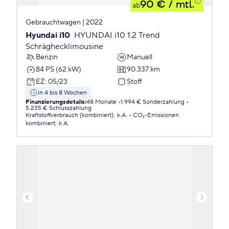
90 €
/ mtl.
ab
Gebrauchtwagen | 2022
Hyundai i10
HYUNDAI i10 1.2 Trend
Schräghecklimousine
Benzin
Manuell
84 PS (62 kW)
90.337 km
EZ
:
05/23
Stoff
in 4 bis 8 Wochen
Finanzierungsdetails
:
48 Monate
1.994 € Sonderzahlung
5.235 € Schlusszahlung
Kraftstoffverbrauch (kombiniert)
:
k.A.
CO₂-Emissionen
kombiniert
:
k.A.