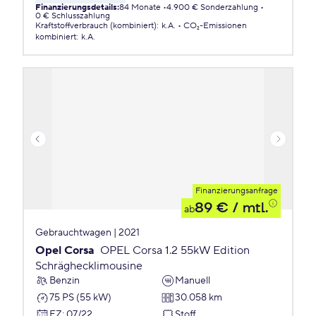
Finanzierungsdetails
:
84 Monate
4.900 € Sonderzahlung
0 € Schlusszahlung
Kraftstoffverbrauch (kombiniert)
:
k.A.
CO₂-Emissionen
kombiniert
:
k.A.
Finanzierungsanfrage
89 €
/ mtl.
ab
Gebrauchtwagen | 2021
Opel Corsa
OPEL Corsa 1.2 55kW Edition
Schräghecklimousine
Benzin
Manuell
75 PS (55 kW)
30.058 km
EZ
:
07/22
Stoff