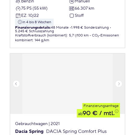
Benzin
Manuell
75 PS (55 kW)
66.307 km
EZ
:
10/22
Stoff
in 4 bis 8 Wochen
Finanzierungsdetails
:
48 Monate
1.998 € Sonderzahlung
5.245 € Schlusszahlung
Kraftstoffverbrauch (kombiniert)
:
5,7 l/100 km
CO₂-Emissionen
kombiniert
:
144 g/km
Finanzierungsanfrage
90 €
/ mtl.
ab
Gebrauchtwagen | 2021
Dacia Spring
DACIA Spring Comfort Plus