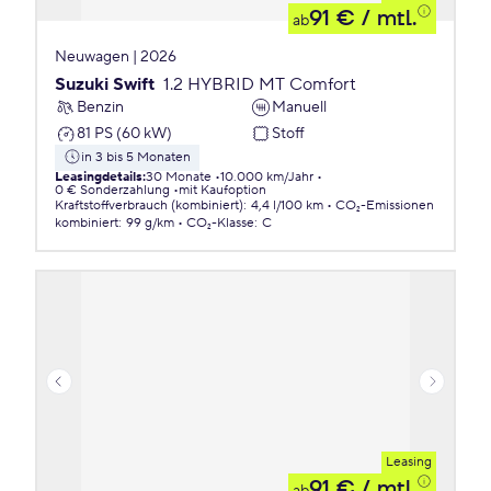
91 €
/ mtl.
ab
Neuwagen | 2026
Suzuki Swift
1.2 HYBRID MT Comfort
Benzin
Manuell
81 PS (60 kW)
Stoff
in 3 bis 5 Monaten
Leasingdetails
:
30 Monate
10.000 km/Jahr
0 € Sonderzahlung
mit Kaufoption
Kraftstoffverbrauch (kombiniert)
:
4,4 l/100 km
CO₂-Emissionen
kombiniert
:
99 g/km
CO₂-Klasse
:
C
Leasing
91 €
/ mtl.