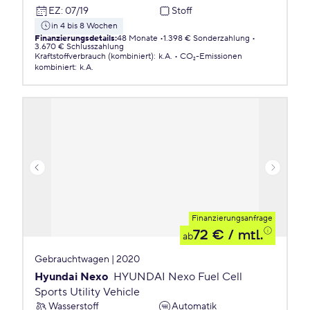
EZ
:
07/19
Stoff
in 4 bis 8 Wochen
Finanzierungsdetails
:
48 Monate
1.398 € Sonderzahlung
3.670 € Schlusszahlung
Kraftstoffverbrauch (kombiniert)
:
k.A.
CO₂-Emissionen
kombiniert
:
k.A.
Finanzierungsanfrage
72 €
/ mtl.
ab
Gebrauchtwagen | 2020
Hyundai Nexo
HYUNDAI Nexo Fuel Cell
Sports Utility Vehicle
Wasserstoff
Automatik