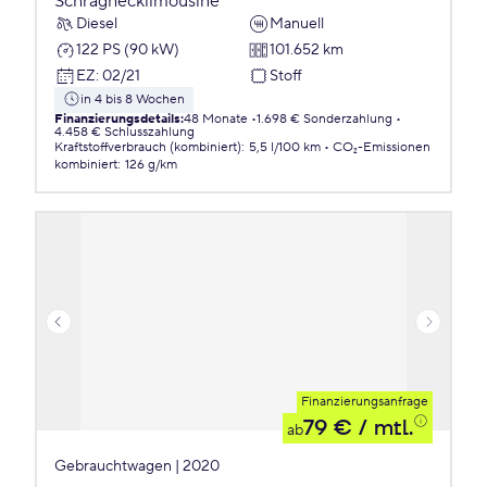
Schräghecklimousine
Diesel
Manuell
122 PS (90 kW)
101.652 km
EZ
:
02/21
Stoff
in 4 bis 8 Wochen
Finanzierungsdetails
:
48 Monate
1.698 € Sonderzahlung
4.458 € Schlusszahlung
Kraftstoffverbrauch (kombiniert)
:
5,5 l/100 km
CO₂-Emissionen
kombiniert
:
126 g/km
Finanzierungsanfrage
79 €
/ mtl.
ab
Gebrauchtwagen | 2020