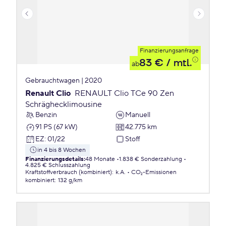
Finanzierungsanfrage
83 €
/ mtl.
ab
Gebrauchtwagen | 2020
Renault Clio
RENAULT Clio TCe 90 Zen
Schräghecklimousine
Benzin
Manuell
91 PS (67 kW)
42.775 km
EZ
:
01/22
Stoff
in 4 bis 8 Wochen
Finanzierungsdetails
:
48 Monate
1.838 € Sonderzahlung
4.825 € Schlusszahlung
Kraftstoffverbrauch (kombiniert)
:
k.A.
CO₂-Emissionen
kombiniert
:
132 g/km