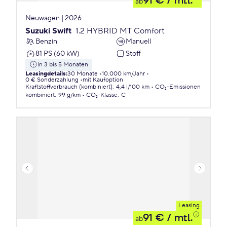
91 €
/ mtl.
ab
Neuwagen | 2026
Suzuki Swift
1.2 HYBRID MT Comfort
Benzin
Manuell
81 PS (60 kW)
Stoff
in 3 bis 5 Monaten
Leasingdetails
:
30 Monate
10.000 km/Jahr
0 € Sonderzahlung
mit Kaufoption
Kraftstoffverbrauch (kombiniert)
:
4,4 l/100 km
CO₂-Emissionen
kombiniert
:
99 g/km
CO₂-Klasse
:
C
Leasing
91 €
/ mtl.
ab