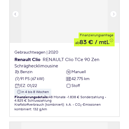
Finanzierungsanfrage
83 €
/ mtl.
ab
Gebrauchtwagen | 2020
Renault Clio
RENAULT Clio TCe 90 Zen
Schräghecklimousine
Benzin
Manuell
91 PS (67 kW)
42.775 km
EZ
:
01/22
Stoff
in 4 bis 8 Wochen
Finanzierungsdetails
:
48 Monate
1.838 € Sonderzahlung
4.825 € Schlusszahlung
Kraftstoffverbrauch (kombiniert)
:
k.A.
CO₂-Emissionen
kombiniert
:
132 g/km