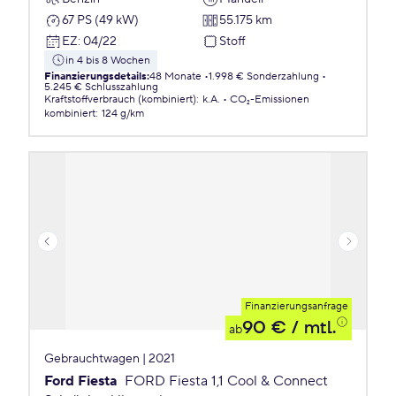
67 PS (49 kW)
55.175 km
EZ
:
04/22
Stoff
in 4 bis 8 Wochen
Finanzierungsdetails
:
48 Monate
1.998 € Sonderzahlung
5.245 € Schlusszahlung
Kraftstoffverbrauch (kombiniert)
:
k.A.
CO₂-Emissionen
kombiniert
:
124 g/km
Finanzierungsanfrage
90 €
/ mtl.
ab
Gebrauchtwagen | 2021
Ford Fiesta
FORD Fiesta 1,1 Cool & Connect