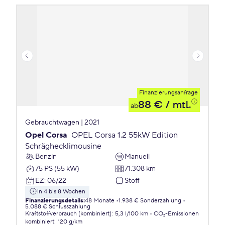
Finanzierungsanfrage
88 €
/ mtl.
ab
Gebrauchtwagen | 2021
Opel Corsa
OPEL Corsa 1.2 55kW Edition
Schräghecklimousine
Benzin
Manuell
75 PS (55 kW)
71.308 km
EZ
:
06/22
Stoff
in 4 bis 8 Wochen
Finanzierungsdetails
:
48 Monate
1.938 € Sonderzahlung
5.088 € Schlusszahlung
Kraftstoffverbrauch (kombiniert)
:
5,3 l/100 km
CO₂-Emissionen
kombiniert
:
120 g/km