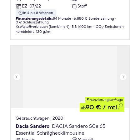
EZ
:
07/22
Stoff
in 4 bis 8 Wochen
Finanzierungsdetails
:
84 Monate
6.850 € Sonderzahlung
0 € Schlusszahlung
Kraftstoffverbrauch (kombiniert)
:
5,3 l/100 km
CO₂-Emissionen
kombiniert
:
120 g/km
Finanzierungsanfrage
90 €
/ mtl.
ab
Gebrauchtwagen | 2020
Dacia Sandero
DACIA Sandero SCe 65
Essential Schräghecklimousine
Benzin
Manuell