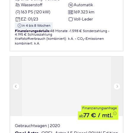
Wasserstoff
Automatik
163 PS (120 kW)
169.323 km
EZ
:
01/23
Voll-Leder
in 4 bis 8 Wochen
Finanzierungsdetails
:
48 Monate
1.598 € Sonderzahlung
4.195 € Schlusszahlung
Kraftstoffverbrauch (kombiniert)
:
k.A.
CO₂-Emissionen
kombiniert
:
k.A.
Finanzierungsanfrage
77 €
/ mtl.
ab
Gebrauchtwagen | 2020