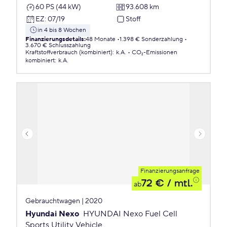
60 PS (44 kW)
93.608 km
EZ
:
07/19
Stoff
in 4 bis 8 Wochen
Finanzierungsdetails
:
48 Monate
1.398 € Sonderzahlung
3.670 € Schlusszahlung
Kraftstoffverbrauch (kombiniert)
:
k.A.
CO₂-Emissionen
kombiniert
:
k.A.
Finanzierungsanfrage
72 €
/ mtl.
ab
Gebrauchtwagen | 2020
Hyundai Nexo
HYUNDAI Nexo Fuel Cell
Sports Utility Vehicle