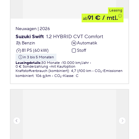
Leasing
91 €
/ mtl.
ab
Neuwagen | 2026
Suzuki Swift
1.2 HYBRID CVT Comfort
Benzin
Automatik
81 PS (60 kW)
Stoff
in 3 bis 5 Monaten
Leasingdetails
:
30 Monate
10.000 km/Jahr
0 € Sonderzahlung
mit Kaufoption
Kraftstoffverbrauch (kombiniert)
:
4,7 l/100 km
CO₂-Emissionen
kombiniert
:
106 g/km
CO₂-Klasse
:
C