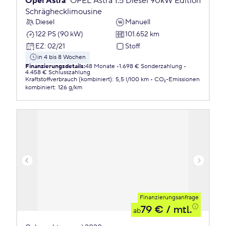
Opel Astra
OPEL Astra 1.5 Diesel 90kW Edition
Schräghecklimousine
Diesel
Manuell
122 PS (90 kW)
101.652 km
EZ
:
02/21
Stoff
in 4 bis 8 Wochen
Finanzierungsdetails
:
48 Monate
1.698 € Sonderzahlung
4.458 € Schlusszahlung
Kraftstoffverbrauch (kombiniert)
:
5,5 l/100 km
CO₂-Emissionen
kombiniert
:
126 g/km
Finanzierungsanfrage
79 €
/ mtl.
ab