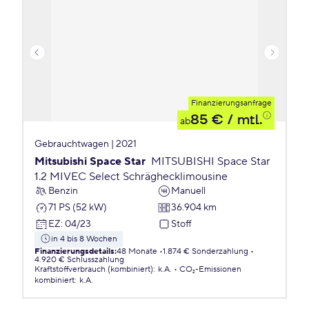
Finanzierungsanfrage
85 €
/ mtl.
ab
Gebrauchtwagen | 2021
Mitsubishi Space Star
MITSUBISHI Space Star
1.2 MIVEC Select Schräghecklimousine
Benzin
Manuell
71 PS (52 kW)
36.904 km
EZ
:
04/23
Stoff
in 4 bis 8 Wochen
Finanzierungsdetails
:
48 Monate
1.874 € Sonderzahlung
4.920 € Schlusszahlung
Kraftstoffverbrauch (kombiniert)
:
k.A.
CO₂-Emissionen
kombiniert
:
k.A.