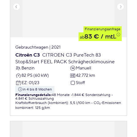
Finanzierungsanfrage
83 €
/ mtl.
ab
Gebrauchtwagen | 2021
Citroën C3
CITROEN C3 PureTech 83
Stop&Start FEEL PACK Schräghecklimousine
Benzin
Manuell
82 PS (60 kW)
42.772 km
EZ
:
01/23
Stoff
in 4 bis 8 Wochen
Finanzierungsdetails
:
48 Monate
1.844 € Sonderzahlung
4.841 € Schlusszahlung
Kraftstoffverbrauch (kombiniert)
:
5,5 l/100 km
CO₂-Emissionen
kombiniert
:
125 g/km