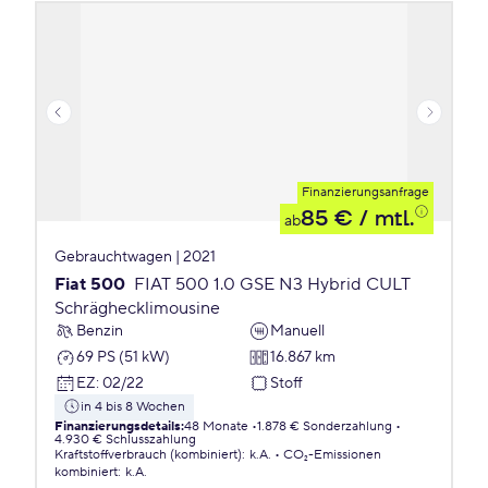
Finanzierungsanfrage
85 €
/ mtl.
ab
Gebrauchtwagen | 2021
Fiat 500
FIAT 500 1.0 GSE N3 Hybrid CULT
Schräghecklimousine
Benzin
Manuell
69 PS (51 kW)
16.867 km
EZ
:
02/22
Stoff
in 4 bis 8 Wochen
Finanzierungsdetails
:
48 Monate
1.878 € Sonderzahlung
4.930 € Schlusszahlung
Kraftstoffverbrauch (kombiniert)
:
k.A.
CO₂-Emissionen
kombiniert
:
k.A.