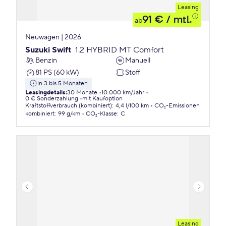
Leasing
91 €
/ mtl.
ab
Neuwagen | 2026
Suzuki Swift
1.2 HYBRID MT Comfort
Benzin
Manuell
81 PS (60 kW)
Stoff
in 3 bis 5 Monaten
Leasingdetails
:
30 Monate
10.000 km/Jahr
0 € Sonderzahlung
mit Kaufoption
Kraftstoffverbrauch (kombiniert)
:
4,4 l/100 km
CO₂-Emissionen
kombiniert
:
99 g/km
CO₂-Klasse
:
C
Leasing