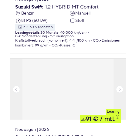
Suzuki Swift
1.2 HYBRID MT Comfort
Benzin
Manuell
81 PS (60 kW)
Stoff
in 3 bis 5 Monaten
Leasingdetails
:
30 Monate
10.000 km/Jahr
0 € Sonderzahlung
mit Kaufoption
Kraftstoffverbrauch (kombiniert)
:
4,4 l/100 km
CO₂-Emissionen
kombiniert
:
99 g/km
CO₂-Klasse
:
C
Leasing
91 €
/ mtl.
ab
Neuwagen | 2026