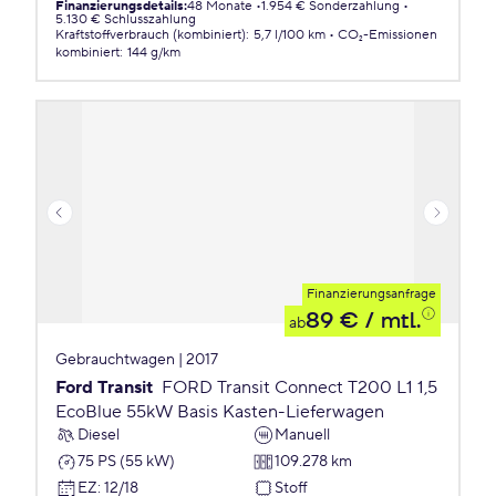
Finanzierungsdetails
:
48 Monate
1.954 € Sonderzahlung
5.130 € Schlusszahlung
Kraftstoffverbrauch (kombiniert)
:
5,7 l/100 km
CO₂-Emissionen
kombiniert
:
144 g/km
Finanzierungsanfrage
89 €
/ mtl.
ab
Gebrauchtwagen | 2017
Ford Transit
FORD Transit Connect T200 L1 1,5
EcoBlue 55kW Basis Kasten-Lieferwagen
Diesel
Manuell
75 PS (55 kW)
109.278 km
EZ
:
12/18
Stoff