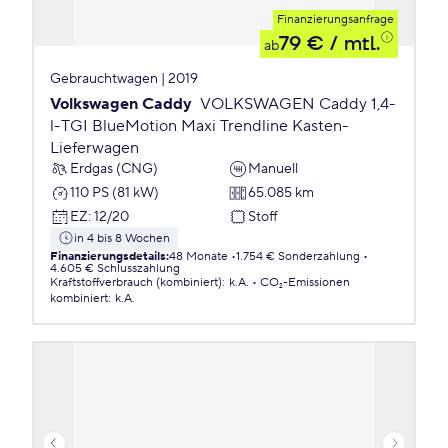
Finanzierungsanfrage
79 €
/ mtl.
ab
Gebrauchtwagen | 2019
Volkswagen Caddy
VOLKSWAGEN Caddy 1,4-
l-TGI BlueMotion Maxi Trendline Kasten-
Lieferwagen
Erdgas (CNG)
Manuell
110 PS (81 kW)
65.085 km
EZ
:
12/20
Stoff
in 4 bis 8 Wochen
Finanzierungsdetails
:
48 Monate
1.754 € Sonderzahlung
4.605 € Schlusszahlung
Kraftstoffverbrauch (kombiniert)
:
k.A.
CO₂-Emissionen
kombiniert
:
k.A.