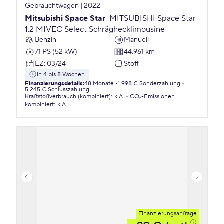
Gebrauchtwagen | 2022
Mitsubishi Space Star
MITSUBISHI Space Star
1.2 MIVEC Select Schräghecklimousine
Benzin
Manuell
71 PS (52 kW)
44.961 km
EZ
:
03/24
Stoff
in 4 bis 8 Wochen
Finanzierungsdetails
:
48 Monate
1.998 € Sonderzahlung
5.245 € Schlusszahlung
Kraftstoffverbrauch (kombiniert)
:
k.A.
CO₂-Emissionen
kombiniert
:
k.A.
Finanzierungsanfrage