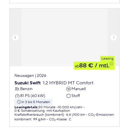
Leasing
88 €
/ mtl.
ab
Neuwagen | 2026
Suzuki Swift
1.2 HYBRID MT Comfort
Benzin
Manuell
81 PS (60 kW)
Stoff
in 3 bis 5 Monaten
Leasingdetails
:
30 Monate
10.000 km/Jahr
0 € Sonderzahlung
mit Kaufoption
Kraftstoffverbrauch (kombiniert)
:
4,4 l/100 km
CO₂-Emissionen
kombiniert
:
99 g/km
CO₂-Klasse
:
C