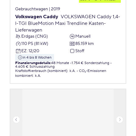
Gebrauchtwagen | 2019
Volkswagen Caddy
VOLKSWAGEN Caddy 1,4-
l-TGI BlueMotion Maxi Trendline Kasten-
Lieferwagen
Erdgas (CNG)
Manuell
110 PS (81 kW)
85.159 km
EZ
:
12/20
Stoff
in 4 bis 8 Wochen
Finanzierungsdetails
:
48 Monate
1.754 € Sonderzahlung
4.605 € Schlusszahlung
Kraftstoffverbrauch (kombiniert)
:
k.A.
CO₂-Emissionen
kombiniert
:
k.A.