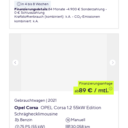
in 4 bis 8 Wochen
Finanzierungsdetails
:
84 Monate
4.900 € Sonderzahlung
0 € Schlusszahlung
Kraftstoffverbrauch (kombiniert)
:
k.A.
CO₂-Emissionen
kombiniert
:
k.A.
Finanzierungsanfrage
89 €
/ mtl.
ab
Gebrauchtwagen | 2021
Opel Corsa
OPEL Corsa 1.2 55kW Edition
Schräghecklimousine
Benzin
Manuell
75 PS (55 kW)
30.058 km