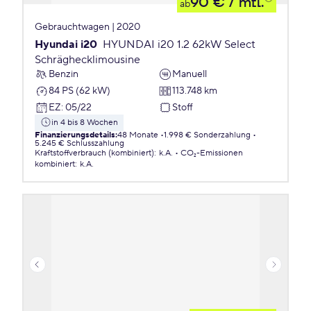
90 €
/ mtl.
ab
Gebrauchtwagen | 2020
Hyundai i20
HYUNDAI i20 1.2 62kW Select
Schräghecklimousine
Benzin
Manuell
84 PS (62 kW)
113.748 km
EZ
:
05/22
Stoff
in 4 bis 8 Wochen
Finanzierungsdetails
:
48 Monate
1.998 € Sonderzahlung
5.245 € Schlusszahlung
Kraftstoffverbrauch (kombiniert)
:
k.A.
CO₂-Emissionen
kombiniert
:
k.A.