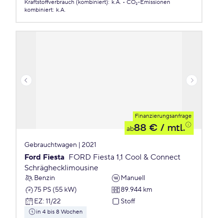
Kraftstoffverbrauch (kombiniert)
:
k.A.
CO₂-Emissionen
kombiniert
:
k.A.
Finanzierungsanfrage
88 €
/ mtl.
ab
Gebrauchtwagen | 2021
Ford Fiesta
FORD Fiesta 1,1 Cool & Connect
Schräghecklimousine
Benzin
Manuell
75 PS (55 kW)
89.944 km
EZ
:
11/22
Stoff
in 4 bis 8 Wochen