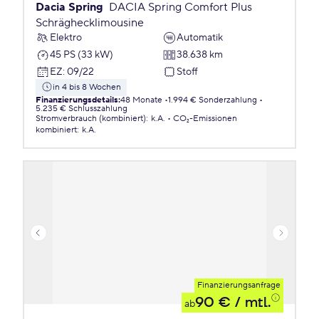
Dacia Spring
DACIA Spring Comfort Plus
Schräghecklimousine
Elektro
Automatik
45 PS (33 kW)
38.638 km
EZ
:
09/22
Stoff
in 4 bis 8 Wochen
Finanzierungsdetails
:
48 Monate
1.994 € Sonderzahlung
5.235 € Schlusszahlung
Stromverbrauch (kombiniert)
:
k.A.
CO₂-Emissionen
kombiniert
:
k.A.
Finanzierungsanfrage
90 €
/ mtl.
ab