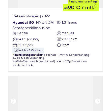
Finanzierungsanfrage
90 €
/ mtl.
ab
Gebrauchtwagen | 2022
Hyundai i10
HYUNDAI i10 1.2 Trend
Schräghecklimousine
Benzin
Manuell
84 PS (62 kW)
90.337 km
EZ
:
05/23
Stoff
in 4 bis 8 Wochen
Finanzierungsdetails
:
48 Monate
1.994 € Sonderzahlung
5.235 € Schlusszahlung
Kraftstoffverbrauch (kombiniert)
:
k.A.
CO₂-Emissionen
kombiniert
:
k.A.