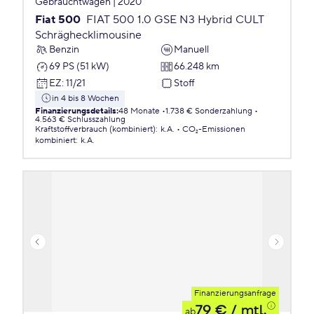
Gebrauchtwagen | 2020
Fiat 500
FIAT 500 1.0 GSE N3 Hybrid CULT
Schräghecklimousine
Benzin
Manuell
69 PS (51 kW)
66.248 km
EZ
:
11/21
Stoff
in 4 bis 8 Wochen
Finanzierungsdetails
:
48 Monate
1.738 € Sonderzahlung
4.563 € Schlusszahlung
Kraftstoffverbrauch (kombiniert)
:
k.A.
CO₂-Emissionen
kombiniert
:
k.A.
Finanzierungsanfrage
79 €
/ mtl.
ab