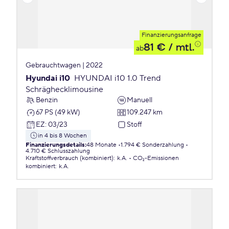
Finanzierungsanfrage
81 €
/ mtl.
ab
Gebrauchtwagen | 2022
Hyundai i10
HYUNDAI i10 1.0 Trend
Schräghecklimousine
Benzin
Manuell
67 PS (49 kW)
109.247 km
EZ
:
03/23
Stoff
in 4 bis 8 Wochen
Finanzierungsdetails
:
48 Monate
1.794 € Sonderzahlung
4.710 € Schlusszahlung
Kraftstoffverbrauch (kombiniert)
:
k.A.
CO₂-Emissionen
kombiniert
:
k.A.