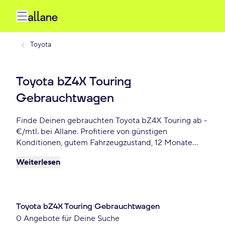
Toyota
Toyota bZ4X Touring
Gebrauchtwagen
Finde Deinen gebrauchten Toyota bZ4X Touring ab -
€/mtl. bei Allane. Profitiere von günstigen
Konditionen, gutem Fahrzeugzustand, 12 Monate
Gebrauchtwagengarantie und vielen weiteren
Weiterlesen
Vorteile. Reserviere Dir Deinen Wunsch-Toyota bZ4X
Touring für die nächste 72 Stunden.
Toyota bZ4X Touring Gebrauchtwagen
0 Angebote für Deine Suche