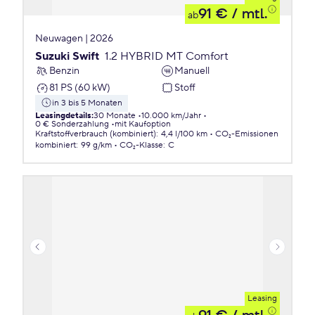
91 €
/ mtl.
ab
Neuwagen | 2026
Suzuki Swift
1.2 HYBRID MT Comfort
Benzin
Manuell
81 PS (60 kW)
Stoff
in 3 bis 5 Monaten
Leasingdetails
:
30 Monate
10.000 km/Jahr
0 € Sonderzahlung
mit Kaufoption
Kraftstoffverbrauch (kombiniert)
:
4,4 l/100 km
CO₂-Emissionen
kombiniert
:
99 g/km
CO₂-Klasse
:
C
Leasing