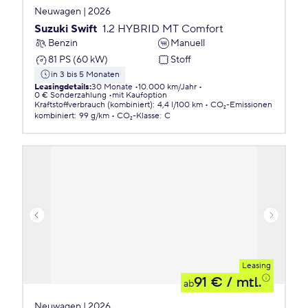
Neuwagen | 2026
Suzuki Swift
1.2 HYBRID MT Comfort
Benzin
Manuell
81 PS (60 kW)
Stoff
in 3 bis 5 Monaten
Leasingdetails
:
30 Monate
10.000 km/Jahr
0 € Sonderzahlung
mit Kaufoption
Kraftstoffverbrauch (kombiniert)
:
4,4 l/100 km
CO₂-Emissionen
kombiniert
:
99 g/km
CO₂-Klasse
:
C
Leasing
91 €
/ mtl.
ab
Neuwagen | 2026