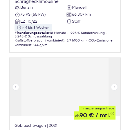
Schräghecklimousine
Benzin
Manuell
75 PS (55 kW)
66.307 km
EZ
:
10/22
Stoff
in 4 bis 8 Wochen
Finanzierungsdetails
:
48 Monate
1.998 € Sonderzahlung
5.245 € Schlusszahlung
Kraftstoffverbrauch (kombiniert)
:
5,7 l/100 km
CO₂-Emissionen
kombiniert
:
144 g/km
Finanzierungsanfrage
90 €
/ mtl.
ab
Gebrauchtwagen | 2021