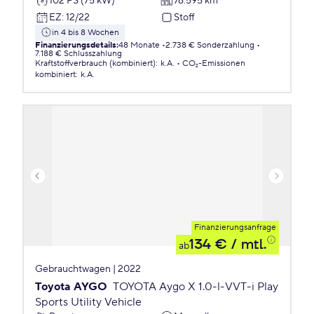
102 PS (75 kW)
76.595 km
EZ
:
12/22
Stoff
in 4 bis 8 Wochen
Finanzierungsdetails
:
48 Monate
2.738 € Sonderzahlung
7.188 € Schlusszahlung
Kraftstoffverbrauch (kombiniert)
:
k.A.
CO₂-Emissionen
kombiniert
:
k.A.
Finanzierungsanfrage
134 €
/ mtl.
ab
Gebrauchtwagen | 2022
Toyota AYGO
TOYOTA Aygo X 1.0-l-VVT-i Play
Sports Utility Vehicle