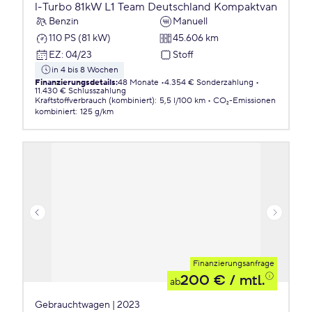
l-Turbo 81kW L1 Team Deutschland Kompaktvan
Benzin
Manuell
110 PS (81 kW)
45.606 km
EZ
:
04/23
Stoff
in 4 bis 8 Wochen
Finanzierungsdetails
:
48 Monate
4.354 € Sonderzahlung
11.430 € Schlusszahlung
Kraftstoffverbrauch (kombiniert)
:
5,5 l/100 km
CO₂-Emissionen
kombiniert
:
125 g/km
Finanzierungsanfrage
200 €
/ mtl.
ab
Gebrauchtwagen | 2023