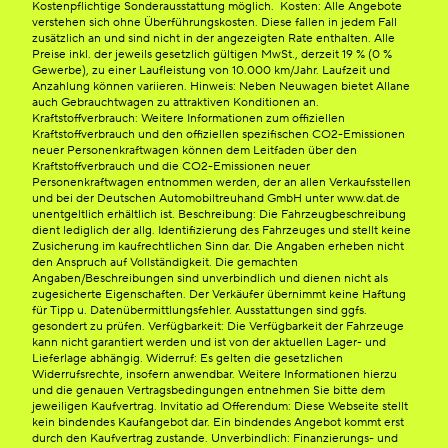
Kostenpflichtige Sonderausstattung möglich. Kosten: Alle Angebote
verstehen sich ohne Überführungskosten. Diese fallen in jedem Fall
zusätzlich an und sind nicht in der angezeigten Rate enthalten. Alle
Preise inkl. der jeweils gesetzlich gültigen MwSt., derzeit 19 % (0 %
Gewerbe), zu einer Laufleistung von 10.000 km/Jahr. Laufzeit und
Anzahlung können variieren. Hinweis: Neben Neuwagen bietet Allane
auch Gebrauchtwagen zu attraktiven Konditionen an.
Kraftstoffverbrauch: Weitere Informationen zum offiziellen
Kraftstoffverbrauch und den offiziellen spezifischen CO2-Emissionen
neuer Personenkraftwagen können dem Leitfaden über den
Kraftstoffverbrauch und die CO2-Emissionen neuer
Personenkraftwagen entnommen werden, der an allen Verkaufsstellen
und bei der Deutschen Automobiltreuhand GmbH unter www.dat.de
unentgeltlich erhältlich ist. Beschreibung: Die Fahrzeugbeschreibung
dient lediglich der allg. Identifizierung des Fahrzeuges und stellt keine
Zusicherung im kaufrechtlichen Sinn dar. Die Angaben erheben nicht
den Anspruch auf Vollständigkeit. Die gemachten
Angaben/Beschreibungen sind unverbindlich und dienen nicht als
zugesicherte Eigenschaften. Der Verkäufer übernimmt keine Haftung
für Tipp u. Datenübermittlungsfehler. Ausstattungen sind ggfs.
gesondert zu prüfen. Verfügbarkeit: Die Verfügbarkeit der Fahrzeuge
kann nicht garantiert werden und ist von der aktuellen Lager- und
Lieferlage abhängig. Widerruf: Es gelten die gesetzlichen
Widerrufsrechte, insofern anwendbar. Weitere Informationen hierzu
und die genauen Vertragsbedingungen entnehmen Sie bitte dem
jeweiligen Kaufvertrag. Invitatio ad Offerendum: Diese Webseite stellt
kein bindendes Kaufangebot dar. Ein bindendes Angebot kommt erst
durch den Kaufvertrag zustande. Unverbindlich: Finanzierungs- und