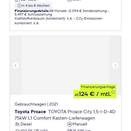
in 4 bis 8 Wochen
Finanzierungsdetails
:
48 Monate
2.094 € Sonderzahlung
5.497 € Schlusszahlung
Kraftstoffverbrauch (kombiniert)
:
k.A.
CO₂-Emissionen
kombiniert
:
k.A.
Finanzierungsanfrage
124 €
/ mtl.
ab
Gebrauchtwagen | 2021
Toyota Proace
TOYOTA Proace City 1,5-l-D-4D
75kW L1 Comfort Kasten-Lieferwagen
Diesel
Manuell