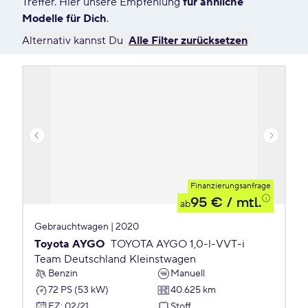
Treffer. Hier unsere Empfehlung
für ähnliche
Modelle für Dich
.
Alternativ kannst Du
Alle Filter zurücksetzen
Finanzierungsanfrage
95 €
/ mtl.
ab
Gebrauchtwagen | 2020
Toyota AYGO
TOYOTA AYGO 1,0-l-VVT-i
Team Deutschland Kleinstwagen
Benzin
Manuell
72 PS (53 kW)
40.625 km
EZ
:
02/21
Stoff