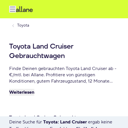
Toyota
Toyota Land Cruiser
Gebrauchtwagen
Finde Deinen gebrauchten Toyota Land Cruiser ab -
€/mtl. bei Allane. Profitiere von günstigen
Konditionen, gutem Fahrzeugzustand, 12 Monate
Gebrauchtwagengarantie und vielen weiteren
Weiterlesen
Vorteile. Reserviere Dir Deinen Wunsch-Toyota Land
Cruiser für die nächste 72 Stunden.
Toyota Land Cruiser Gebrauchtwagen
Deine Suche für
Toyota: Land Cruiser
ergab keine
5 Angebote für Deine Suche