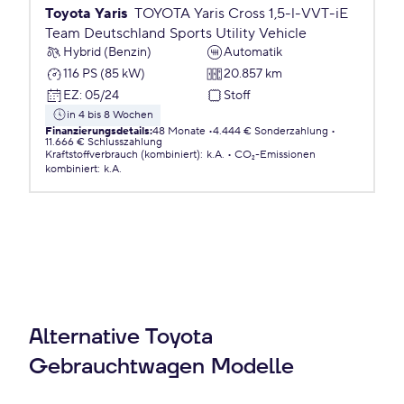
Toyota Yaris
TOYOTA Yaris Cross 1,5-l-VVT-iE
Team Deutschland Sports Utility Vehicle
Hybrid (Benzin)
Automatik
116 PS (85 kW)
20.857 km
EZ
:
05/24
Stoff
in 4 bis 8 Wochen
Finanzierungsdetails
:
48 Monate
4.444 € Sonderzahlung
11.666 € Schlusszahlung
Kraftstoffverbrauch (kombiniert)
:
k.A.
CO₂-Emissionen
kombiniert
:
k.A.
Alternative Toyota
Gebrauchtwagen Modelle