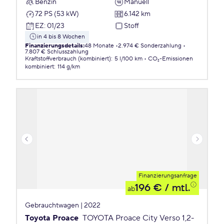
Benzin
Manuell
72 PS (53 kW)
6.142 km
EZ
:
01/23
Stoff
in 4 bis 8 Wochen
Finanzierungsdetails
:
48 Monate
2.974 € Sonderzahlung
7.807 € Schlusszahlung
Kraftstoffverbrauch (kombiniert)
:
5 l/100 km
CO₂-Emissionen
kombiniert
:
114 g/km
Finanzierungsanfrage
196 €
/ mtl.
ab
Gebrauchtwagen | 2022
Toyota Proace
TOYOTA Proace City Verso 1,2-