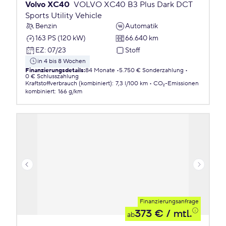
Volvo XC40
VOLVO XC40 B3 Plus Dark DCT
Sports Utility Vehicle
Benzin
Automatik
163 PS (120 kW)
66.640 km
EZ
:
07/23
Stoff
in 4 bis 8 Wochen
Finanzierungsdetails
:
84 Monate
5.750 € Sonderzahlung
0 € Schlusszahlung
Kraftstoffverbrauch (kombiniert)
:
7,3 l/100 km
CO₂-Emissionen
kombiniert
:
166 g/km
Finanzierungsanfrage
373 €
/ mtl.
ab