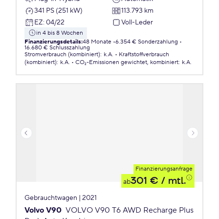
341 PS (251 kW)
113.793 km
EZ
:
04/22
Voll-Leder
in 4 bis 8 Wochen
Finanzierungsdetails
:
48 Monate
6.354 € Sonderzahlung
16.680 € Schlusszahlung
Stromverbrauch (kombiniert)
:
k.A.
Kraftstoffverbrauch
(kombiniert)
:
k.A.
CO₂-Emissionen
gewichtet, kombiniert
:
k.A.
Finanzierungsanfrage
301 €
/ mtl.
ab
Gebrauchtwagen | 2021
Volvo V90
VOLVO V90 T6 AWD Recharge Plus