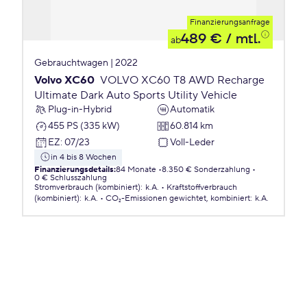
Finanzierungsanfrage
489 €
/ mtl.
ab
Gebrauchtwagen | 2022
Volvo XC60
VOLVO XC60 T8 AWD Recharge
Ultimate Dark Auto Sports Utility Vehicle
Plug-in-Hybrid
Automatik
455 PS (335 kW)
60.814 km
EZ
:
07/23
Voll-Leder
in 4 bis 8 Wochen
Finanzierungsdetails
:
84 Monate
8.350 € Sonderzahlung
0 € Schlusszahlung
Stromverbrauch (kombiniert)
:
k.A.
Kraftstoffverbrauch
(kombiniert)
:
k.A.
CO₂-Emissionen
gewichtet, kombiniert
:
k.A.