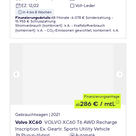
EZ
:
12/22
Voll-Leder
in 4 bis 8 Wochen
Finanzierungsdetails
:
48 Monate
6.078 € Sonderzahlung
15.955 € Schlusszahlung
Stromverbrauch (kombiniert)
:
k.A.
Kraftstoffverbrauch
(kombiniert)
:
k.A.
CO₂-Emissionen
gewichtet, kombiniert
:
k.A.
Finanzierungsanfrage
286 €
/ mtl.
ab
Gebrauchtwagen | 2021
Volvo XC60
VOLVO XC60 T6 AWD Recharge
Inscription Ex. Geartr. Sports Utility Vehicle
Plug-in-Hybrid
Automatik