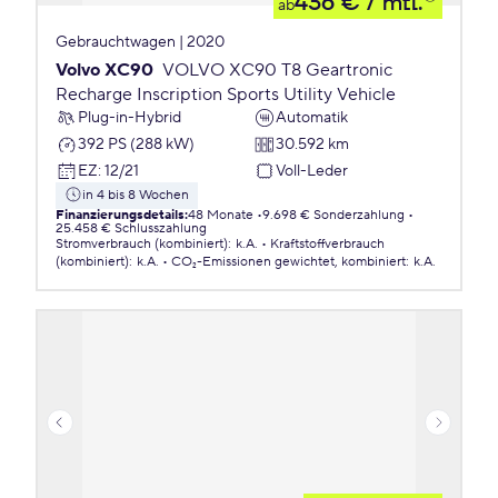
436 €
/ mtl.
ab
Gebrauchtwagen | 2020
Volvo XC90
VOLVO XC90 T8 Geartronic
Recharge Inscription Sports Utility Vehicle
Plug-in-Hybrid
Automatik
392 PS (288 kW)
30.592 km
EZ
:
12/21
Voll-Leder
in 4 bis 8 Wochen
Finanzierungsdetails
:
48 Monate
9.698 € Sonderzahlung
25.458 € Schlusszahlung
Stromverbrauch (kombiniert)
:
k.A.
Kraftstoffverbrauch
(kombiniert)
:
k.A.
CO₂-Emissionen
gewichtet, kombiniert
:
k.A.