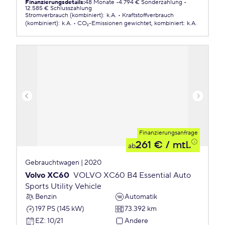
Finanzierungsdetails
:
48 Monate
4.794 € Sonderzahlung
12.585 € Schlusszahlung
Stromverbrauch (kombiniert)
:
k.A.
Kraftstoffverbrauch
(kombiniert)
:
k.A.
CO₂-Emissionen
gewichtet, kombiniert
:
k.A.
Finanzierungsanfrage
261 €
/ mtl.
ab
Gebrauchtwagen | 2020
Volvo XC60
VOLVO XC60 B4 Essential Auto
Sports Utility Vehicle
Benzin
Automatik
197 PS (145 kW)
73.392 km
EZ
:
10/21
Andere