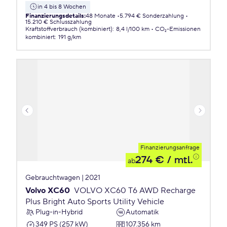
in 4 bis 8 Wochen
Finanzierungsdetails
:
48 Monate
5.794 € Sonderzahlung
15.210 € Schlusszahlung
Kraftstoffverbrauch (kombiniert)
:
8,4 l/100 km
CO₂-Emissionen
kombiniert
:
191 g/km
Finanzierungsanfrage
274 €
/ mtl.
ab
Gebrauchtwagen | 2021
Volvo XC60
VOLVO XC60 T6 AWD Recharge
Plus Bright Auto Sports Utility Vehicle
Plug-in-Hybrid
Automatik
349 PS (257 kW)
107.356 km