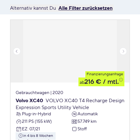
Alternativ kannst Du
Alle Filter zurücksetzen
Finanzierungsanfrage
216 €
/ mtl.
ab
Gebrauchtwagen | 2020
Volvo XC40
VOLVO XC40 T4 Recharge Design
Expression Sports Utility Vehicle
Plug-in-Hybrid
Automatik
211 PS (155 kW)
57.749 km
EZ
:
07/21
Stoff
in 4 bis 8 Wochen