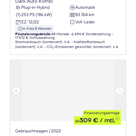
Dark Auto Kombi
Plug-in-Hybrid
Automatik
253 PS (186 kW)
83.764 km
EZ
:
12/22
Voll-Leder
in 4 bis 8 Wochen
Finanzierungsdetails
:
48 Monate
6.694 € Sonderzahlung
17.572 € Schlusszahlung
Stromverbrauch (kombiniert)
:
k.A.
Kraftstoffverbrauch
(kombiniert)
:
k.A.
CO₂-Emissionen
gewichtet, kombiniert
:
k.A.
Finanzierungsanfrage
309 €
/ mtl.
ab
Gebrauchtwagen | 2022