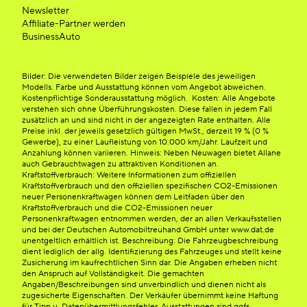
Newsletter
Affiliate-Partner werden
BusinessAuto
Bilder: Die verwendeten Bilder zeigen Beispiele des jeweiligen
Modells. Farbe und Ausstattung können vom Angebot abweichen.
Kostenpflichtige Sonderausstattung möglich. Kosten: Alle Angebote
verstehen sich ohne Überführungskosten. Diese fallen in jedem Fall
zusätzlich an und sind nicht in der angezeigten Rate enthalten. Alle
Preise inkl. der jeweils gesetzlich gültigen MwSt., derzeit 19 % (0 %
Gewerbe), zu einer Laufleistung von 10.000 km/Jahr. Laufzeit und
Anzahlung können variieren. Hinweis: Neben Neuwagen bietet Allane
auch Gebrauchtwagen zu attraktiven Konditionen an.
Kraftstoffverbrauch: Weitere Informationen zum offiziellen
Kraftstoffverbrauch und den offiziellen spezifischen CO2-Emissionen
neuer Personenkraftwagen können dem Leitfaden über den
Kraftstoffverbrauch und die CO2-Emissionen neuer
Personenkraftwagen entnommen werden, der an allen Verkaufsstellen
und bei der Deutschen Automobiltreuhand GmbH unter www.dat.de
unentgeltlich erhältlich ist. Beschreibung: Die Fahrzeugbeschreibung
dient lediglich der allg. Identifizierung des Fahrzeuges und stellt keine
Zusicherung im kaufrechtlichen Sinn dar. Die Angaben erheben nicht
den Anspruch auf Vollständigkeit. Die gemachten
Angaben/Beschreibungen sind unverbindlich und dienen nicht als
zugesicherte Eigenschaften. Der Verkäufer übernimmt keine Haftung
für Tipp u. Datenübermittlungsfehler. Ausstattungen sind ggfs.