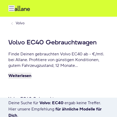
Volvo
Volvo EC40 Gebrauchtwagen
Finde Deinen gebrauchten Volvo EC40 ab - €/mtl.
bei Allane. Profitiere von günstigen Konditionen,
gutem Fahrzeugzustand, 12 Monate
Gebrauchtwagengarantie und vielen weiteren
Weiterlesen
Vorteile. Reserviere Dir Deinen Wunsch-Volvo EC40
für die nächste 72 Stunden.
Volvo EC40 Gebrauchtwagen
Deine Suche für
Volvo: EC40
ergab keine Treffer.
10 Angebote für Deine Suche
Hier unsere Empfehlung
für ähnliche Modelle für
Dich
.