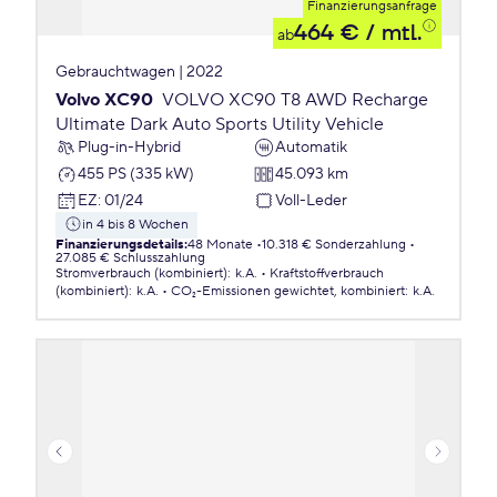
Finanzierungsanfrage
464 €
/ mtl.
ab
Gebrauchtwagen | 2022
Volvo XC90
VOLVO XC90 T8 AWD Recharge
Ultimate Dark Auto Sports Utility Vehicle
Plug-in-Hybrid
Automatik
455 PS (335 kW)
45.093 km
EZ
:
01/24
Voll-Leder
in 4 bis 8 Wochen
Finanzierungsdetails
:
48 Monate
10.318 € Sonderzahlung
27.085 € Schlusszahlung
Stromverbrauch (kombiniert)
:
k.A.
Kraftstoffverbrauch
(kombiniert)
:
k.A.
CO₂-Emissionen
gewichtet, kombiniert
:
k.A.