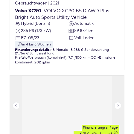
Gebrauchtwagen | 2021
Volvo XC90
VOLVO XC90 B5 D AWD Plus
Bright Auto Sports Utility Vehicle
Hybrid (Benzin)
Automatik
235 PS (173 kW)
89.872 km
EZ
:
05/23
Voll-Leder
in 4 bis 8 Wochen
Finanzierungsdetails
:
48 Monate
8.288 € Sonderzahlung
21.756 € Schlusszahlung
Kraftstoffverbrauch (kombiniert)
:
7,7 l/100 km
CO₂-Emissionen
kombiniert
:
202 g/km
Finanzierungsanfrage