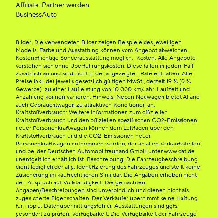
Affiliate-Partner werden
BusinessAuto
Bilder: Die verwendeten Bilder zeigen Beispiele des jeweiligen
Modells. Farbe und Ausstattung können vom Angebot abweichen.
Kostenpflichtige Sonderausstattung möglich. Kosten: Alle Angebote
verstehen sich ohne Überführungskosten. Diese fallen in jedem Fall
zusätzlich an und sind nicht in der angezeigten Rate enthalten. Alle
Preise inkl. der jeweils gesetzlich gültigen MwSt., derzeit 19 % (0 %
Gewerbe), zu einer Laufleistung von 10.000 km/Jahr. Laufzeit und
Anzahlung können variieren. Hinweis: Neben Neuwagen bietet Allane
auch Gebrauchtwagen zu attraktiven Konditionen an.
Kraftstoffverbrauch: Weitere Informationen zum offiziellen
Kraftstoffverbrauch und den offiziellen spezifischen CO2-Emissionen
neuer Personenkraftwagen können dem Leitfaden über den
Kraftstoffverbrauch und die CO2-Emissionen neuer
Personenkraftwagen entnommen werden, der an allen Verkaufsstellen
und bei der Deutschen Automobiltreuhand GmbH unter www.dat.de
unentgeltlich erhältlich ist. Beschreibung: Die Fahrzeugbeschreibung
dient lediglich der allg. Identifizierung des Fahrzeuges und stellt keine
Zusicherung im kaufrechtlichen Sinn dar. Die Angaben erheben nicht
den Anspruch auf Vollständigkeit. Die gemachten
Angaben/Beschreibungen sind unverbindlich und dienen nicht als
zugesicherte Eigenschaften. Der Verkäufer übernimmt keine Haftung
für Tipp u. Datenübermittlungsfehler. Ausstattungen sind ggfs.
gesondert zu prüfen. Verfügbarkeit: Die Verfügbarkeit der Fahrzeuge