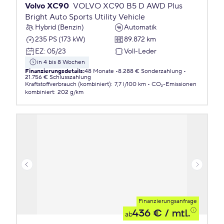
Volvo XC90
VOLVO XC90 B5 D AWD Plus
Bright Auto Sports Utility Vehicle
Hybrid (Benzin)
Automatik
235 PS (173 kW)
89.872 km
EZ
:
05/23
Voll-Leder
in 4 bis 8 Wochen
Finanzierungsdetails
:
48 Monate
8.288 € Sonderzahlung
21.756 € Schlusszahlung
Kraftstoffverbrauch (kombiniert)
:
7,7 l/100 km
CO₂-Emissionen
kombiniert
:
202 g/km
Finanzierungsanfrage
436 €
/ mtl.
ab