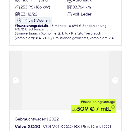
Plug-in-Hybrid
Automatik
253 PS (186 kW)
83.764 km
EZ
:
12/22
Voll-Leder
in 4 bis 8 Wochen
Finanzierungsdetails
:
48 Monate
6.694 € Sonderzahlung
17.572 € Schlusszahlung
Stromverbrauch (kombiniert)
:
k.A.
Kraftstoffverbrauch
(kombiniert)
:
k.A.
CO₂-Emissionen
gewichtet, kombiniert
:
k.A.
Finanzierungsanfrage
309 €
/ mtl.
ab
Gebrauchtwagen | 2022
Volvo XC40
VOLVO XC40 B3 Plus Dark DCT