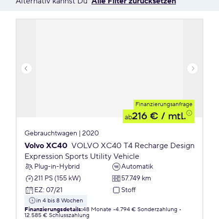
Alternativ kannst Du
Alle Filter zurücksetzen
Finanzierungsanfrage
216 €
/ mtl.
ab
Gebrauchtwagen | 2020
Volvo XC40
VOLVO XC40 T4 Recharge Design
Expression Sports Utility Vehicle
Plug-in-Hybrid
Automatik
211 PS (155 kW)
57.749 km
EZ
:
07/21
Stoff
in 4 bis 8 Wochen
Finanzierungsdetails
:
48 Monate
4.794 € Sonderzahlung
12.585 € Schlusszahlung