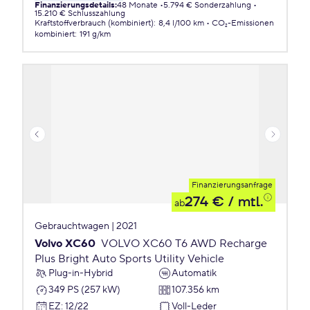
Finanzierungsdetails
:
48 Monate
5.794 € Sonderzahlung
15.210 € Schlusszahlung
Kraftstoffverbrauch (kombiniert)
:
8,4 l/100 km
CO₂-Emissionen
kombiniert
:
191 g/km
Finanzierungsanfrage
274 €
/ mtl.
ab
Gebrauchtwagen | 2021
Volvo XC60
VOLVO XC60 T6 AWD Recharge
Plus Bright Auto Sports Utility Vehicle
Plug-in-Hybrid
Automatik
349 PS (257 kW)
107.356 km
EZ
:
12/22
Voll-Leder