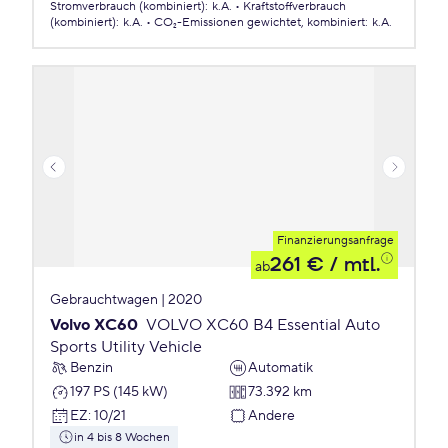
Stromverbrauch (kombiniert)
:
k.A.
Kraftstoffverbrauch
(kombiniert)
:
k.A.
CO₂-Emissionen
gewichtet, kombiniert
:
k.A.
Finanzierungsanfrage
261 €
/ mtl.
ab
Gebrauchtwagen | 2020
Volvo XC60
VOLVO XC60 B4 Essential Auto
Sports Utility Vehicle
Benzin
Automatik
197 PS (145 kW)
73.392 km
EZ
:
10/21
Andere
in 4 bis 8 Wochen