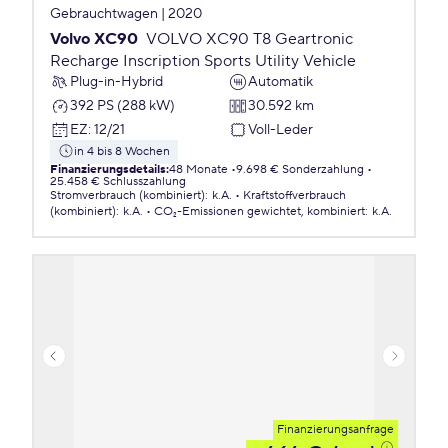
Gebrauchtwagen | 2020
Volvo XC90
VOLVO XC90 T8 Geartronic
Recharge Inscription Sports Utility Vehicle
Plug-in-Hybrid
Automatik
392 PS (288 kW)
30.592 km
EZ
:
12/21
Voll-Leder
in 4 bis 8 Wochen
Finanzierungsdetails
:
48 Monate
9.698 € Sonderzahlung
25.458 € Schlusszahlung
Stromverbrauch (kombiniert)
:
k.A.
Kraftstoffverbrauch
(kombiniert)
:
k.A.
CO₂-Emissionen
gewichtet, kombiniert
:
k.A.
Finanzierungsanfrage