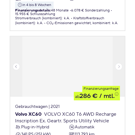
in 4 bis 8 Wochen
Finanzierungsdetails
:
48 Monate
6.078 € Sonderzahlung
15.955 € Schlusszahlung
Stromverbrauch (kombiniert)
:
k.A.
Kraftstoffverbrauch
(kombiniert)
:
k.A.
CO₂-Emissionen
gewichtet, kombiniert
:
k.A.
Finanzierungsanfrage
286 €
/ mtl.
ab
Gebrauchtwagen | 2021
Volvo XC60
VOLVO XC60 T6 AWD Recharge
Inscription Ex. Geartr. Sports Utility Vehicle
Plug-in-Hybrid
Automatik
341 PS (251 kW)
113.793 km