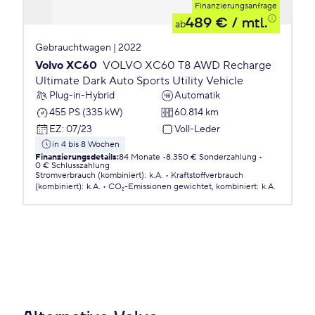
Finanzierungsanfrage
489 €
/ mtl.
ab
Gebrauchtwagen | 2022
Volvo XC60
VOLVO XC60 T8 AWD Recharge
Ultimate Dark Auto Sports Utility Vehicle
Plug-in-Hybrid
Automatik
455 PS (335 kW)
60.814 km
EZ
:
07/23
Voll-Leder
in 4 bis 8 Wochen
Finanzierungsdetails
:
84 Monate
8.350 € Sonderzahlung
0 € Schlusszahlung
Stromverbrauch (kombiniert)
:
k.A.
Kraftstoffverbrauch
(kombiniert)
:
k.A.
CO₂-Emissionen
gewichtet, kombiniert
:
k.A.