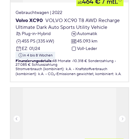
464 €
/ mtl.
ab
Gebrauchtwagen | 2022
Volvo XC90
VOLVO XC90 T8 AWD Recharge
Ultimate Dark Auto Sports Utility Vehicle
Plug-in-Hybrid
Automatik
455 PS (335 kW)
45.093 km
EZ
:
01/24
Voll-Leder
in 4 bis 8 Wochen
Finanzierungsdetails
:
48 Monate
10.318 € Sonderzahlung
27.085 € Schlusszahlung
Stromverbrauch (kombiniert)
:
k.A.
Kraftstoffverbrauch
(kombiniert)
:
k.A.
CO₂-Emissionen
gewichtet, kombiniert
:
k.A.