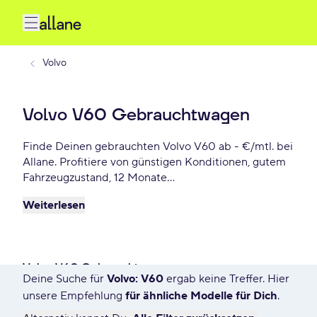
Volvo
Volvo V60 Gebrauchtwagen
Finde Deinen gebrauchten Volvo V60 ab - €/mtl. bei
Allane. Profitiere von günstigen Konditionen, gutem
Fahrzeugzustand, 12 Monate
Gebrauchtwagengarantie und vielen weiteren
Weiterlesen
Vorteile. Reserviere Dir Deinen Wunsch-Volvo V60
für die nächste 72 Stunden.
Volvo V60 Gebrauchtwagen
Deine Suche für
Volvo: V60
ergab keine Treffer. Hier
10 Angebote für Deine Suche
unsere Empfehlung
für ähnliche Modelle für Dich
.