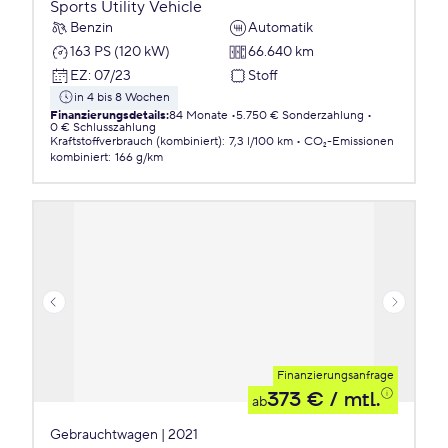
Sports Utility Vehicle
Benzin
Automatik
163 PS (120 kW)
66.640 km
EZ
:
07/23
Stoff
in 4 bis 8 Wochen
Finanzierungsdetails
:
84 Monate
5.750 € Sonderzahlung
0 € Schlusszahlung
Kraftstoffverbrauch (kombiniert)
:
7,3 l/100 km
CO₂-Emissionen
kombiniert
:
166 g/km
Finanzierungsanfrage
373 €
/ mtl.
ab
Gebrauchtwagen | 2021