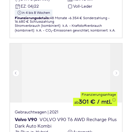
EZ
:
04/22
Voll-Leder
in 4 bis 8 Wochen
Finanzierungsdetails
:
48 Monate
6.354 € Sonderzahlung
16.680 € Schlusszahlung
Stromverbrauch (kombiniert)
:
k.A.
Kraftstoffverbrauch
(kombiniert)
:
k.A.
CO₂-Emissionen
gewichtet, kombiniert
:
k.A.
Finanzierungsanfrage
301 €
/ mtl.
ab
Gebrauchtwagen | 2021
Volvo V90
VOLVO V90 T6 AWD Recharge Plus
Dark Auto Kombi