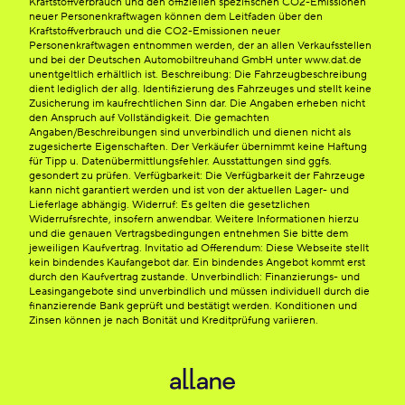
Kraftstoffverbrauch und den offiziellen spezifischen CO2-Emissionen
neuer Personenkraftwagen können dem Leitfaden über den
Kraftstoffverbrauch und die CO2-Emissionen neuer
Personenkraftwagen entnommen werden, der an allen Verkaufsstellen
und bei der Deutschen Automobiltreuhand GmbH unter www.dat.de
unentgeltlich erhältlich ist. Beschreibung: Die Fahrzeugbeschreibung
dient lediglich der allg. Identifizierung des Fahrzeuges und stellt keine
Zusicherung im kaufrechtlichen Sinn dar. Die Angaben erheben nicht
den Anspruch auf Vollständigkeit. Die gemachten
Angaben/Beschreibungen sind unverbindlich und dienen nicht als
zugesicherte Eigenschaften. Der Verkäufer übernimmt keine Haftung
für Tipp u. Datenübermittlungsfehler. Ausstattungen sind ggfs.
gesondert zu prüfen. Verfügbarkeit: Die Verfügbarkeit der Fahrzeuge
kann nicht garantiert werden und ist von der aktuellen Lager- und
Lieferlage abhängig. Widerruf: Es gelten die gesetzlichen
Widerrufsrechte, insofern anwendbar. Weitere Informationen hierzu
und die genauen Vertragsbedingungen entnehmen Sie bitte dem
jeweiligen Kaufvertrag. Invitatio ad Offerendum: Diese Webseite stellt
kein bindendes Kaufangebot dar. Ein bindendes Angebot kommt erst
durch den Kaufvertrag zustande. Unverbindlich: Finanzierungs- und
Leasingangebote sind unverbindlich und müssen individuell durch die
finanzierende Bank geprüft und bestätigt werden. Konditionen und
Zinsen können je nach Bonität und Kreditprüfung variieren.