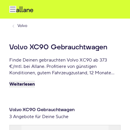
Volvo
Volvo XC90 Gebrauchtwagen
Finde Deinen gebrauchten Volvo XC90 ab 373
€/mtl. bei Allane. Profitiere von günstigen
Konditionen, gutem Fahrzeugzustand, 12 Monate
Gebrauchtwagengarantie und vielen weiteren
Weiterlesen
Vorteile. Reserviere Dir Deinen Wunsch-Volvo XC90
für die nächste 72 Stunden.
Volvo XC90 Gebrauchtwagen
3 Angebote für Deine Suche