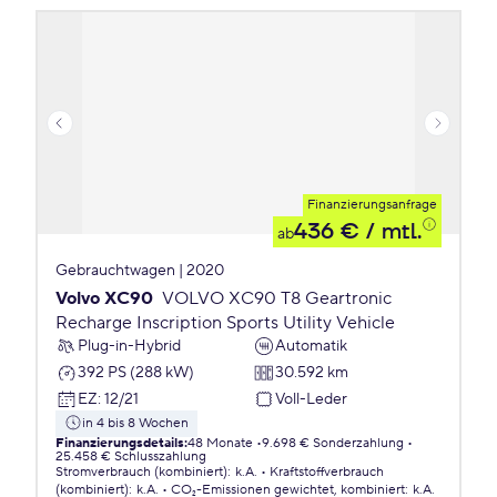
Finanzierungsanfrage
436 €
/ mtl.
ab
Gebrauchtwagen | 2020
Volvo XC90
VOLVO XC90 T8 Geartronic
Recharge Inscription Sports Utility Vehicle
Plug-in-Hybrid
Automatik
392 PS (288 kW)
30.592 km
EZ
:
12/21
Voll-Leder
in 4 bis 8 Wochen
Finanzierungsdetails
:
48 Monate
9.698 € Sonderzahlung
25.458 € Schlusszahlung
Stromverbrauch (kombiniert)
:
k.A.
Kraftstoffverbrauch
(kombiniert)
:
k.A.
CO₂-Emissionen
gewichtet, kombiniert
:
k.A.