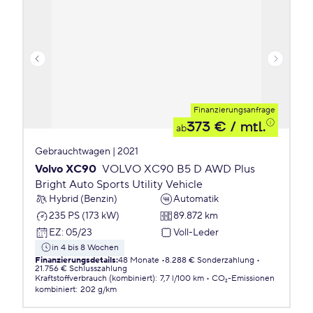
Finanzierungsanfrage
373 €
/ mtl.
ab
Gebrauchtwagen | 2021
Volvo XC90
VOLVO XC90 B5 D AWD Plus
Bright Auto Sports Utility Vehicle
Hybrid (Benzin)
Automatik
235 PS (173 kW)
89.872 km
EZ
:
05/23
Voll-Leder
in 4 bis 8 Wochen
Finanzierungsdetails
:
48 Monate
8.288 € Sonderzahlung
21.756 € Schlusszahlung
Kraftstoffverbrauch (kombiniert)
:
7,7 l/100 km
CO₂-Emissionen
kombiniert
:
202 g/km