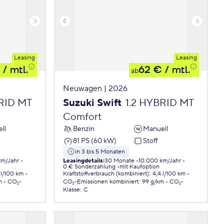
Leasing
Leasing
/ mtl.
62 €
/ mtl.
ab
Neuwagen | 2026
BRID MT
Suzuki Swift
1.2 HYBRID MT
Comfort
ll
Benzin
Manuell
81 PS (60 kW)
Stoff
in 3 bis 5 Monaten
km/Jahr
Leasingdetails
:
30 Monate
10.000 km/Jahr
0 € Sonderzahlung
mit Kaufoption
 l/100 km
Kraftstoffverbrauch (kombiniert)
:
4,4 l/100 km
m
CO₂-
CO₂-Emissionen
kombiniert
:
99 g/km
CO₂-
Klasse
:
C