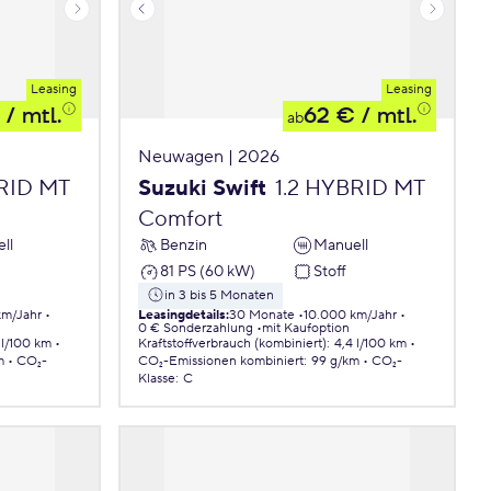
Leasing
Leasing
/ mtl.
62 €
/ mtl.
ab
Neuwagen | 2026
BRID MT
Suzuki Swift
1.2 HYBRID MT
Comfort
ll
Benzin
Manuell
81 PS (60 kW)
Stoff
in 3 bis 5 Monaten
km/Jahr
Leasingdetails
:
30 Monate
10.000 km/Jahr
0 € Sonderzahlung
mit Kaufoption
 l/100 km
Kraftstoffverbrauch (kombiniert)
:
4,4 l/100 km
m
CO₂-
CO₂-Emissionen
kombiniert
:
99 g/km
CO₂-
Klasse
:
C