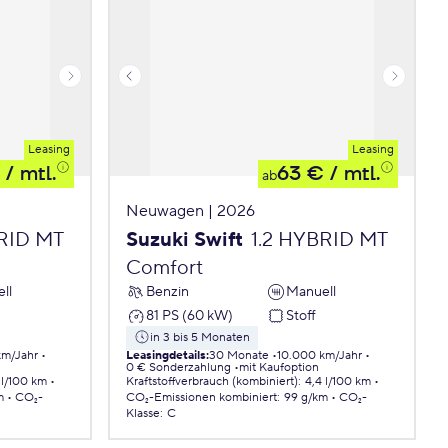
Leasing
Leasing
/ mtl.
63 €
/ mtl.
ab
Neuwagen | 2026
BRID MT
Suzuki Swift
1.2 HYBRID MT
Comfort
ll
Benzin
Manuell
81 PS (60 kW)
Stoff
in 3 bis 5 Monaten
km/Jahr
Leasingdetails
:
30 Monate
10.000 km/Jahr
0 € Sonderzahlung
mit Kaufoption
 l/100 km
Kraftstoffverbrauch (kombiniert)
:
4,4 l/100 km
m
CO₂-
CO₂-Emissionen
kombiniert
:
99 g/km
CO₂-
Klasse
:
C