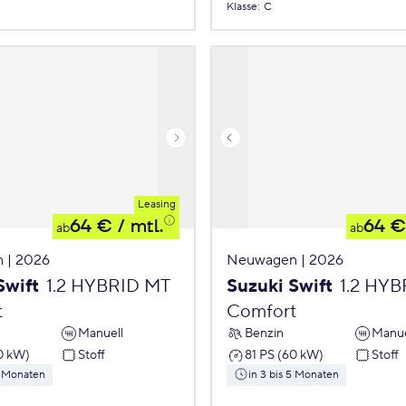
Klasse
:
C
Leasing
64 €
/ mtl.
64 €
ab
ab
 | 2026
Neuwagen | 2026
Swift
1.2 HYBRID MT
Suzuki Swift
1.2 HY
t
Comfort
Manuell
Benzin
Manue
0 kW)
Stoff
81 PS (60 kW)
Stoff
5 Monaten
in 3 bis 5 Monaten