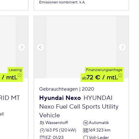
Emissionen
kombiniert
:
k.A.
Leasing
Finanzierungsanfrage
/ mtl.
72 €
/ mtl.
ab
Gebrauchtwagen | 2020
BRID MT
Hyundai Nexo
HYUNDAI
Nexo Fuel Cell Sports Utility
ll
Vehicle
Wasserstoff
Automatik
163 PS (120 kW)
169.323 km
EZ
:
01/23
Voll-Leder