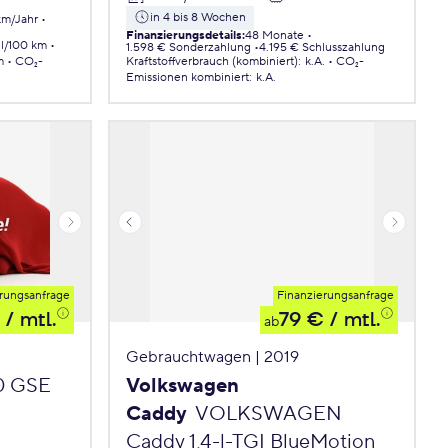
in 4 bis 8 Wochen
km/Jahr
Finanzierungsdetails
:
48 Monate
 l/100 km
1.598 € Sonderzahlung
4.195 € Schlusszahlung
m
CO₂-
Kraftstoffverbrauch (kombiniert)
:
k.A.
CO₂-
Emissionen
kombiniert
:
k.A.
rungsanfrage
Finanzierungsanfrage
/ mtl.
79 €
/ mtl.
ab
Gebrauchtwagen | 2019
.0 GSE
Volkswagen
Caddy
VOLKSWAGEN
Caddy 1,4-l-TGI BlueMotion