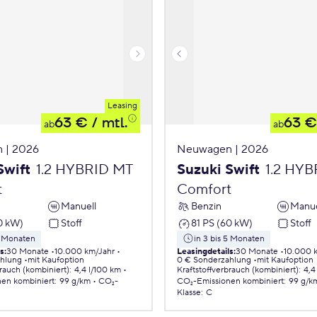
Leasing
63 €
/ mtl.
63 €
ab
ab
 | 2026
Neuwagen | 2026
Swift
1.2 HYBRID MT
Suzuki Swift
1.2 HY
t
Comfort
Manuell
Benzin
Manue
0 kW)
Stoff
81 PS (60 kW)
Stoff
5 Monaten
in 3 bis 5 Monaten
ls
:
30 Monate
10.000 km/Jahr
Leasingdetails
:
30 Monate
10.000 
ahlung
mit Kaufoption
0 € Sonderzahlung
mit Kaufoption
brauch (kombiniert)
:
4,4 l/100 km
Kraftstoffverbrauch (kombiniert)
:
4,4
nen
kombiniert
:
99 g/km
CO₂-
CO₂-Emissionen
kombiniert
:
99 g/k
Klasse
:
C