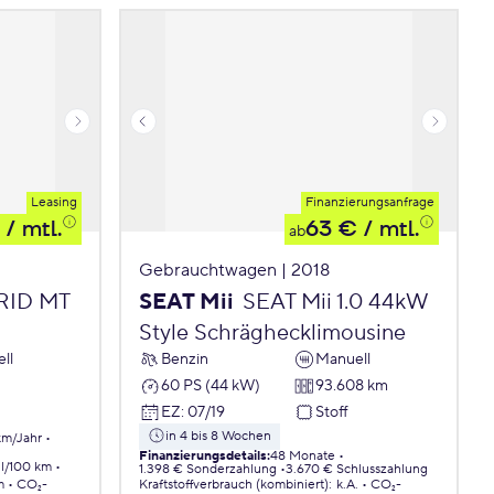
Leasing
Finanzierungsanfrage
/ mtl.
63 €
/ mtl.
ab
Gebrauchtwagen | 2018
BRID MT
SEAT Mii
SEAT Mii 1.0 44kW
Style Schräghecklimousine
ll
Benzin
Manuell
60 PS (44 kW)
93.608 km
EZ
:
07/19
Stoff
in 4 bis 8 Wochen
km/Jahr
Finanzierungsdetails
:
48 Monate
 l/100 km
1.398 € Sonderzahlung
3.670 € Schlusszahlung
m
CO₂-
Kraftstoffverbrauch (kombiniert)
:
k.A.
CO₂-