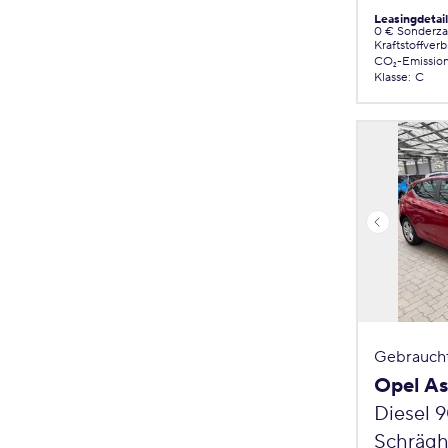
Leasingdetai
0 € Sonderz
Kraftstoffver
CO₂-Emissio
Klasse
:
C
Gebrauch
Opel As
Diesel 
Schrägh