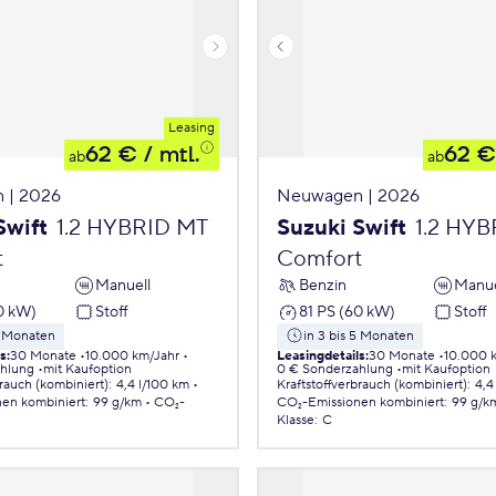
Leasing
62 €
/ mtl.
62 €
ab
ab
 | 2026
Neuwagen | 2026
Swift
1.2 HYBRID MT
Suzuki Swift
1.2 HY
t
Comfort
Manuell
Benzin
Manue
0 kW)
Stoff
81 PS (60 kW)
Stoff
5 Monaten
in 3 bis 5 Monaten
ls
:
30 Monate
10.000 km/Jahr
Leasingdetails
:
30 Monate
10.000 
ahlung
mit Kaufoption
0 € Sonderzahlung
mit Kaufoption
brauch (kombiniert)
:
4,4 l/100 km
Kraftstoffverbrauch (kombiniert)
:
4,4
nen
kombiniert
:
99 g/km
CO₂-
CO₂-Emissionen
kombiniert
:
99 g/k
Klasse
:
C