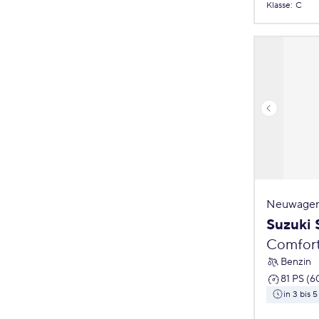
Klasse
:
C
Neuwagen
Suzuki 
Comfor
Benzin
81 PS (6
in 3 bis 