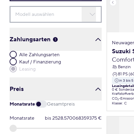
Zahlungsarten
1
Neuwagen
Suzuki 
Alle Zahlungsarten
Comfor
Kauf / Finanzierung
Benzin
Leasing
81 PS (6
in 3 bis 
Leasingdetai
Preis
0 € Sonderz
Kraftstoffver
CO₂-Emissio
Monatsrate
Gesamtpreis
Klasse
:
C
Monatsrate
bis
2528.570068359375
€