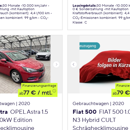
ls
:
30 Monate
10.000 km/Jahr
Leasingdetails
:
30 Monate
10.000 
ahlung
mit Kaufoption
0 € Sonderzahlung
mit Kaufoption
brauch (kombiniert)
:
4,4 l/100 km
Kraftstoffverbrauch (kombiniert)
:
4,4
nen
kombiniert
:
99 g/km
CO₂-
CO₂-Emissionen
kombiniert
:
99 g/k
Klasse
:
C
Finanzierungsanfrage
Finanzie
77 €
/ mtl.
79 €
ab
ab
twagen | 2020
Gebrauchtwagen | 2020
tra
OPEL Astra 1.5
Fiat 500
FIAT 500 1
90kW Edition
N3 Hybrid CULT
ecklimousine
Schräghecklimousine