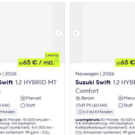
Leasing
63 €
/ mtl.
63 €
ab
ab
 | 2026
Neuwagen | 2026
Swift
1.2 HYBRID MT
Suzuki Swift
1.2 HY
t
Comfort
Manuell
Benzin
Manue
0 kW)
Stoff
81 PS (60 kW)
Stoff
5 Monaten
in 3 bis 5 Monaten
ls
:
30 Monate
10.000 km/Jahr
Leasingdetails
:
30 Monate
10.000 
ahlung
mit Kaufoption
0 € Sonderzahlung
mit Kaufoption
brauch (kombiniert)
:
4,4 l/100 km
Kraftstoffverbrauch (kombiniert)
:
4,4
nen
kombiniert
:
99 g/km
CO₂-
CO₂-Emissionen
kombiniert
:
99 g/k