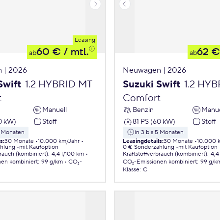
Leasing
60 €
/ mtl.
62 €
ab
ab
 | 2026
Neuwagen | 2026
Swift
1.2 HYBRID MT
Suzuki Swift
1.2 HY
t
Comfort
Manuell
Benzin
Manue
0 kW)
Stoff
81 PS (60 kW)
Stoff
5 Monaten
in 3 bis 5 Monaten
ls
:
30 Monate
10.000 km/Jahr
Leasingdetails
:
30 Monate
10.000 
ahlung
mit Kaufoption
0 € Sonderzahlung
mit Kaufoption
brauch (kombiniert)
:
4,4 l/100 km
Kraftstoffverbrauch (kombiniert)
:
4,4
nen
kombiniert
:
99 g/km
CO₂-
CO₂-Emissionen
kombiniert
:
99 g/k
Klasse
:
C