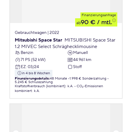
Finanzierungsanfrage
90 €
/ mtl.
ab
Gebrauchtwagen | 2022
Mitsubishi Space Star
MITSUBISHI Space Star
1.2 MIVEC Select Schräghecklimousine
Benzin
Manuell
71 PS (52 kW)
44.961 km
EZ
:
03/24
Stoff
in 4 bis 8 Wochen
Finanzierungsdetails
:
48 Monate
1.998 € Sonderzahlung
5.245 € Schlusszahlung
Kraftstoffverbrauch (kombiniert)
:
k.A.
CO₂-Emissionen
kombiniert
:
k.A.