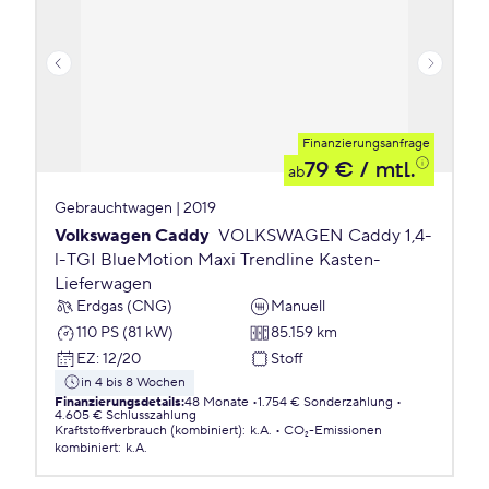
Finanzierungsanfrage
79 €
/ mtl.
ab
Gebrauchtwagen | 2019
Volkswagen Caddy
VOLKSWAGEN Caddy 1,4-
l-TGI BlueMotion Maxi Trendline Kasten-
Lieferwagen
Erdgas (CNG)
Manuell
110 PS (81 kW)
85.159 km
EZ
:
12/20
Stoff
in 4 bis 8 Wochen
Finanzierungsdetails
:
48 Monate
1.754 € Sonderzahlung
4.605 € Schlusszahlung
Kraftstoffverbrauch (kombiniert)
:
k.A.
CO₂-Emissionen
kombiniert
:
k.A.