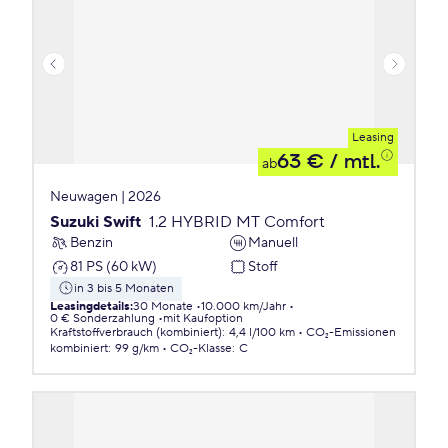
Leasing
63 €
/ mtl.
ab
Neuwagen | 2026
Suzuki Swift
1.2 HYBRID MT Comfort
Benzin
Manuell
81 PS (60 kW)
Stoff
in 3 bis 5 Monaten
Leasingdetails
:
30 Monate
10.000 km/Jahr
0 € Sonderzahlung
mit Kaufoption
Kraftstoffverbrauch (kombiniert)
:
4,4 l/100 km
CO₂-Emissionen
kombiniert
:
99 g/km
CO₂-Klasse
:
C