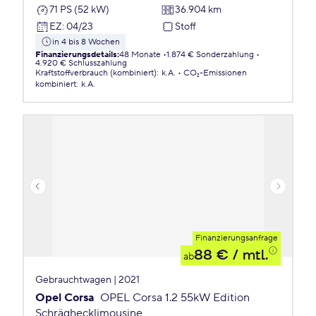
71 PS (52 kW)
36.904 km
EZ
:
04/23
Stoff
in 4 bis 8 Wochen
Finanzierungsdetails
:
48 Monate
1.874 € Sonderzahlung
4.920 € Schlusszahlung
Kraftstoffverbrauch (kombiniert)
:
k.A.
CO₂-Emissionen
kombiniert
:
k.A.
Finanzierungsanfrage
88 €
/ mtl.
ab
Gebrauchtwagen | 2021
Opel Corsa
OPEL Corsa 1.2 55kW Edition
Schräghecklimousine