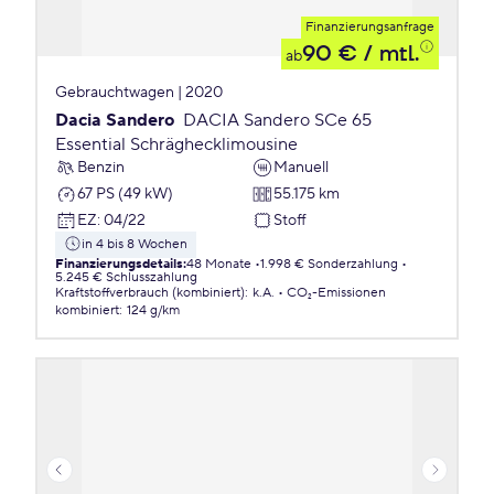
Finanzierungsanfrage
90 €
/ mtl.
ab
Gebrauchtwagen | 2020
Dacia Sandero
DACIA Sandero SCe 65
Essential Schräghecklimousine
Benzin
Manuell
67 PS (49 kW)
55.175 km
EZ
:
04/22
Stoff
in 4 bis 8 Wochen
Finanzierungsdetails
:
48 Monate
1.998 € Sonderzahlung
5.245 € Schlusszahlung
Kraftstoffverbrauch (kombiniert)
:
k.A.
CO₂-Emissionen
kombiniert
:
124 g/km