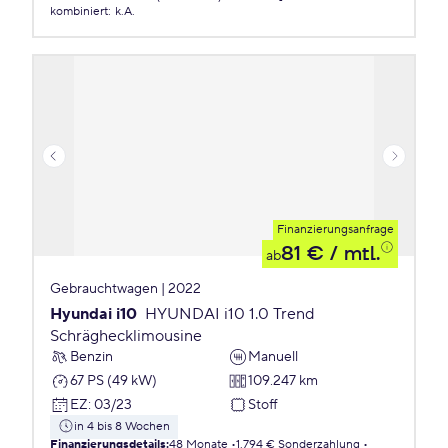
kombiniert
:
k.A.
Finanzierungsanfrage
81 €
/ mtl.
ab
Gebrauchtwagen | 2022
Hyundai i10
HYUNDAI i10 1.0 Trend
Schräghecklimousine
Benzin
Manuell
67 PS (49 kW)
109.247 km
EZ
:
03/23
Stoff
in 4 bis 8 Wochen
Finanzierungsdetails
:
48 Monate
1.794 € Sonderzahlung