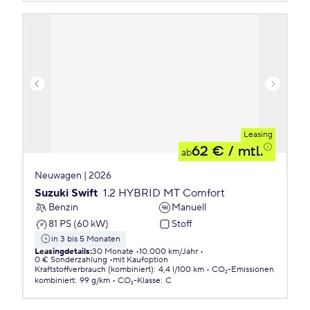
Leasing
62 €
/ mtl.
ab
Neuwagen | 2026
Suzuki Swift
1.2 HYBRID MT Comfort
Benzin
Manuell
81 PS (60 kW)
Stoff
in 3 bis 5 Monaten
Leasingdetails
:
30 Monate
10.000 km/Jahr
0 € Sonderzahlung
mit Kaufoption
Kraftstoffverbrauch (kombiniert)
:
4,4 l/100 km
CO₂-Emissionen
kombiniert
:
99 g/km
CO₂-Klasse
:
C