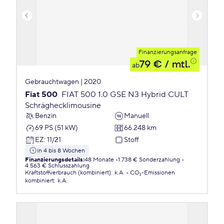
Finanzierungsanfrage
79 €
/ mtl.
ab
Gebrauchtwagen | 2020
Fiat 500
FIAT 500 1.0 GSE N3 Hybrid CULT
Schräghecklimousine
Benzin
Manuell
69 PS (51 kW)
66.248 km
EZ
:
11/21
Stoff
in 4 bis 8 Wochen
Finanzierungsdetails
:
48 Monate
1.738 € Sonderzahlung
4.563 € Schlusszahlung
Kraftstoffverbrauch (kombiniert)
:
k.A.
CO₂-Emissionen
kombiniert
:
k.A.