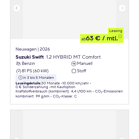
Leasing
63 €
/ mtl.
ab
Neuwagen | 2026
Suzuki Swift
1.2 HYBRID MT Comfort
Benzin
Manuell
81 PS (60 kW)
Stoff
in 3 bis 5 Monaten
Leasingdetails
:
30 Monate
10.000 km/Jahr
0 € Sonderzahlung
mit Kaufoption
Kraftstoffverbrauch (kombiniert)
:
4,4 l/100 km
CO₂-Emissionen
kombiniert
:
99 g/km
CO₂-Klasse
:
C