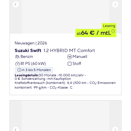
Leasing
64 €
/ mtl.
ab
Neuwagen | 2026
Suzuki Swift
1.2 HYBRID MT Comfort
Benzin
Manuell
81 PS (60 kW)
Stoff
in 3 bis 5 Monaten
Leasingdetails
:
30 Monate
10.000 km/Jahr
0 € Sonderzahlung
mit Kaufoption
Kraftstoffverbrauch (kombiniert)
:
4,4 l/100 km
CO₂-Emissionen
kombiniert
:
99 g/km
CO₂-Klasse
:
C