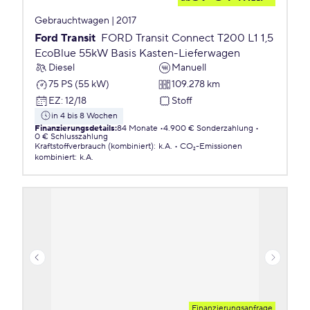
Gebrauchtwagen | 2017
Ford Transit
FORD Transit Connect T200 L1 1,5
EcoBlue 55kW Basis Kasten-Lieferwagen
Diesel
Manuell
75 PS (55 kW)
109.278 km
EZ
:
12/18
Stoff
in 4 bis 8 Wochen
Finanzierungsdetails
:
84 Monate
4.900 € Sonderzahlung
0 € Schlusszahlung
Kraftstoffverbrauch (kombiniert)
:
k.A.
CO₂-Emissionen
kombiniert
:
k.A.
Finanzierungsanfrage