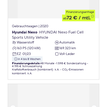
Finanzierungsanfrage
72 €
/ mtl.
ab
Gebrauchtwagen | 2020
Hyundai Nexo
HYUNDAI Nexo Fuel Cell
Sports Utility Vehicle
Wasserstoff
Automatik
163 PS (120 kW)
169.323 km
EZ
:
01/23
Voll-Leder
in 4 bis 8 Wochen
Finanzierungsdetails
:
48 Monate
1.598 € Sonderzahlung
4.195 € Schlusszahlung
Kraftstoffverbrauch (kombiniert)
:
k.A.
CO₂-Emissionen
kombiniert
:
k.A.