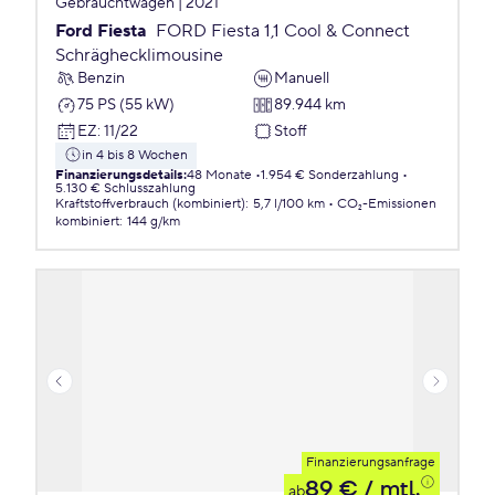
Gebrauchtwagen | 2021
Ford Fiesta
FORD Fiesta 1,1 Cool & Connect
Schräghecklimousine
Benzin
Manuell
75 PS (55 kW)
89.944 km
EZ
:
11/22
Stoff
in 4 bis 8 Wochen
Finanzierungsdetails
:
48 Monate
1.954 € Sonderzahlung
5.130 € Schlusszahlung
Kraftstoffverbrauch (kombiniert)
:
5,7 l/100 km
CO₂-Emissionen
kombiniert
:
144 g/km
Finanzierungsanfrage
89 €
/ mtl.
ab