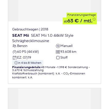
Finanzierungsanfrage
63 €
/ mtl.
ab
Gebrauchtwagen | 2018
SEAT Mii
SEAT Mii 1.0 44kW Style
Schräghecklimousine
Benzin
Manuell
60 PS (44 kW)
93.608 km
EZ
:
07/19
Stoff
in 4 bis 8 Wochen
Finanzierungsdetails
:
48 Monate
1.398 € Sonderzahlung
3.670 € Schlusszahlung
Kraftstoffverbrauch (kombiniert)
:
k.A.
CO₂-Emissionen
kombiniert
:
k.A.