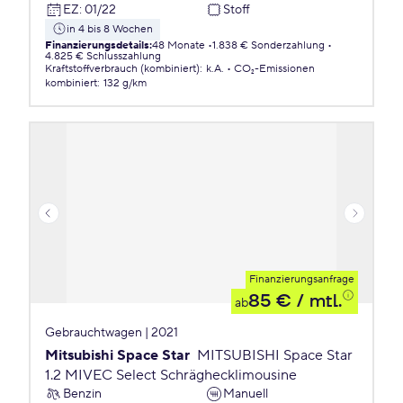
EZ
:
01/22
Stoff
in 4 bis 8 Wochen
Finanzierungsdetails
:
48 Monate
1.838 € Sonderzahlung
4.825 € Schlusszahlung
Kraftstoffverbrauch (kombiniert)
:
k.A.
CO₂-Emissionen
kombiniert
:
132 g/km
Finanzierungsanfrage
85 €
/ mtl.
ab
Gebrauchtwagen | 2021
Mitsubishi Space Star
MITSUBISHI Space Star
1.2 MIVEC Select Schräghecklimousine
Benzin
Manuell