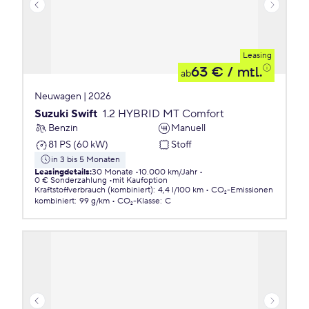
Leasing
63 €
/ mtl.
ab
Neuwagen | 2026
Suzuki Swift
1.2 HYBRID MT Comfort
Benzin
Manuell
81 PS (60 kW)
Stoff
in 3 bis 5 Monaten
Leasingdetails
:
30 Monate
10.000 km/Jahr
0 € Sonderzahlung
mit Kaufoption
Kraftstoffverbrauch (kombiniert)
:
4,4 l/100 km
CO₂-Emissionen
kombiniert
:
99 g/km
CO₂-Klasse
:
C