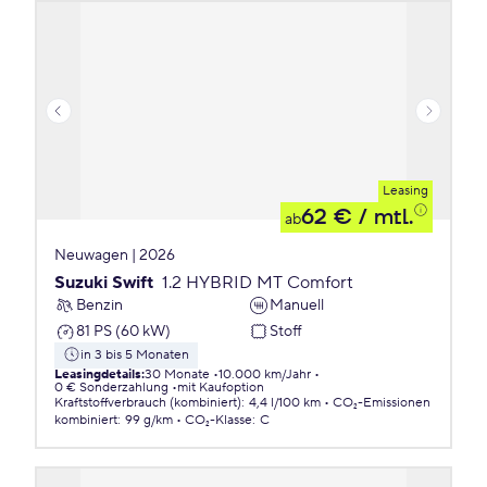
Leasing
62 €
/ mtl.
ab
Neuwagen | 2026
Suzuki Swift
1.2 HYBRID MT Comfort
Benzin
Manuell
81 PS (60 kW)
Stoff
in 3 bis 5 Monaten
Leasingdetails
:
30 Monate
10.000 km/Jahr
0 € Sonderzahlung
mit Kaufoption
Kraftstoffverbrauch (kombiniert)
:
4,4 l/100 km
CO₂-Emissionen
kombiniert
:
99 g/km
CO₂-Klasse
:
C