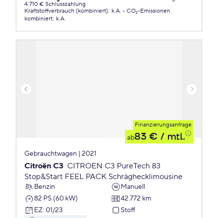
4.710 € Schlusszahlung
Kraftstoffverbrauch (kombiniert)
:
k.A.
CO₂-Emissionen
kombiniert
:
k.A.
Finanzierungsanfrage
83 €
/ mtl.
ab
Gebrauchtwagen | 2021
Citroën C3
CITROEN C3 PureTech 83
Stop&Start FEEL PACK Schräghecklimousine
Benzin
Manuell
82 PS (60 kW)
42.772 km
EZ
:
01/23
Stoff