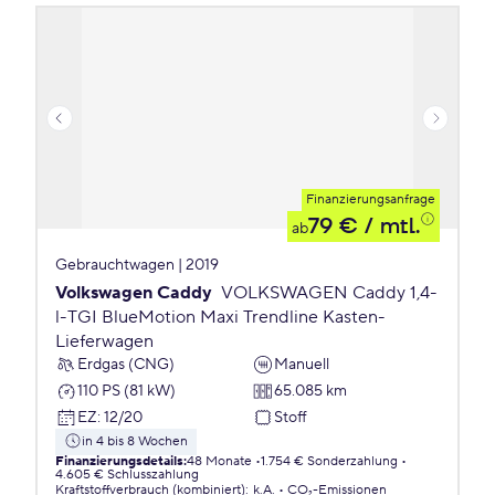
Finanzierungsanfrage
79 €
/ mtl.
ab
Gebrauchtwagen | 2019
Volkswagen Caddy
VOLKSWAGEN Caddy 1,4-
l-TGI BlueMotion Maxi Trendline Kasten-
Lieferwagen
Erdgas (CNG)
Manuell
110 PS (81 kW)
65.085 km
EZ
:
12/20
Stoff
in 4 bis 8 Wochen
Finanzierungsdetails
:
48 Monate
1.754 € Sonderzahlung
4.605 € Schlusszahlung
Kraftstoffverbrauch (kombiniert)
:
k.A.
CO₂-Emissionen