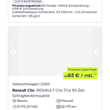
in 4 bis 8 Wochen
Finanzierungsdetails
:
48 Monate
1.844 € Sonderzahlung
4.841 € Schlusszahlung
Kraftstoffverbrauch (kombiniert)
:
5,5 l/100 km
CO₂-Emissionen
kombiniert
:
125 g/km
Finanzierungsanfrage
83 €
/ mtl.
ab
Gebrauchtwagen | 2020
Renault Clio
RENAULT Clio TCe 90 Zen
Schräghecklimousine
Benzin
Manuell
91 PS (67 kW)
42.775 km