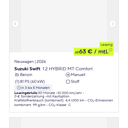
Leasing
63 €
/ mtl.
ab
Neuwagen | 2026
Suzuki Swift
1.2 HYBRID MT Comfort
Benzin
Manuell
81 PS (60 kW)
Stoff
in 3 bis 5 Monaten
Leasingdetails
:
30 Monate
10.000 km/Jahr
0 € Sonderzahlung
mit Kaufoption
Kraftstoffverbrauch (kombiniert)
:
4,4 l/100 km
CO₂-Emissionen
kombiniert
:
99 g/km
CO₂-Klasse
:
C