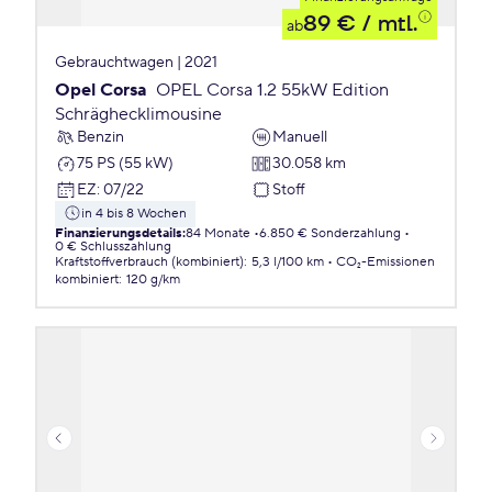
89 €
/ mtl.
ab
Gebrauchtwagen | 2021
Opel Corsa
OPEL Corsa 1.2 55kW Edition
Schräghecklimousine
Benzin
Manuell
75 PS (55 kW)
30.058 km
EZ
:
07/22
Stoff
in 4 bis 8 Wochen
Finanzierungsdetails
:
84 Monate
6.850 € Sonderzahlung
0 € Schlusszahlung
Kraftstoffverbrauch (kombiniert)
:
5,3 l/100 km
CO₂-Emissionen
kombiniert
:
120 g/km