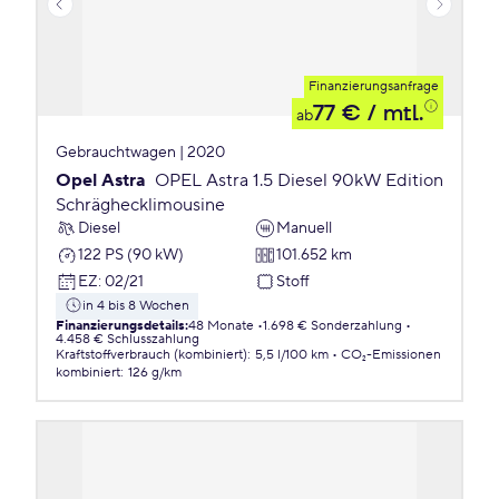
Finanzierungsanfrage
77 €
/ mtl.
ab
Gebrauchtwagen | 2020
Opel Astra
OPEL Astra 1.5 Diesel 90kW Edition
Schräghecklimousine
Diesel
Manuell
122 PS (90 kW)
101.652 km
EZ
:
02/21
Stoff
in 4 bis 8 Wochen
Finanzierungsdetails
:
48 Monate
1.698 € Sonderzahlung
4.458 € Schlusszahlung
Kraftstoffverbrauch (kombiniert)
:
5,5 l/100 km
CO₂-Emissionen
kombiniert
:
126 g/km