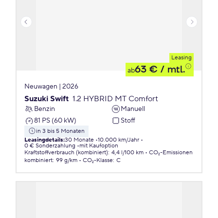
Leasing
63 €
/ mtl.
ab
Neuwagen | 2026
Suzuki Swift
1.2 HYBRID MT Comfort
Benzin
Manuell
81 PS (60 kW)
Stoff
in 3 bis 5 Monaten
Leasingdetails
:
30 Monate
10.000 km/Jahr
0 € Sonderzahlung
mit Kaufoption
Kraftstoffverbrauch (kombiniert)
:
4,4 l/100 km
CO₂-Emissionen
kombiniert
:
99 g/km
CO₂-Klasse
:
C