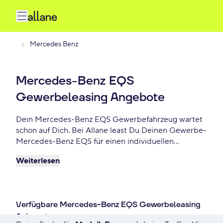
Mercedes Benz
Mercedes-Benz EQS
Gewerbeleasing Angebote
Dein Mercedes-Benz EQS Gewerbefahrzeug wartet
schon auf Dich. Bei Allane least Du Deinen Gewerbe-
Mercedes-Benz EQS für einen individuellen
Zeitraum und entscheidest am Ende der Laufzeit ob
Weiterlesen
Du Dein Mercedes-Benz EQS kaufen möchtest oder
zurückgeben willst. Finde das perfekte Mercedes-
Benz EQS Gewerbe-Angebot schon ab - €/mtl.
Verfügbare Mercedes-Benz EQS Gewerbeleasing
Anbegote