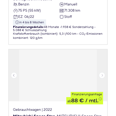
Benzin
Manuell
75 PS (55 kW)
71.308 km
EZ
:
06/22
Stoff
in 4 bis 8 Wochen
Finanzierungsdetails
:
48 Monate
1.938 € Sonderzahlung
5.088 € Schlusszahlung
Kraftstoffverbrauch (kombiniert)
:
5,3 l/100 km
CO₂-Emissionen
kombiniert
:
120 g/km
Finanzierungsanfrage
88 €
/ mtl.
ab
Gebrauchtwagen | 2022