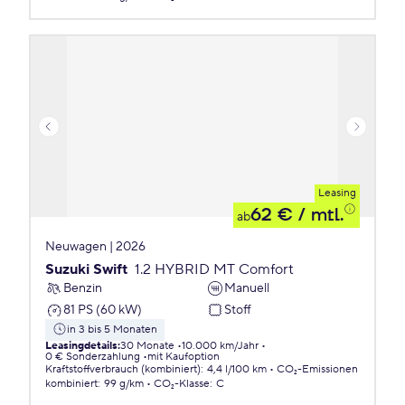
Leasing
62 €
/ mtl.
ab
Neuwagen | 2026
Suzuki Swift
1.2 HYBRID MT Comfort
Benzin
Manuell
81 PS (60 kW)
Stoff
in 3 bis 5 Monaten
Leasingdetails
:
30 Monate
10.000 km/Jahr
0 € Sonderzahlung
mit Kaufoption
Kraftstoffverbrauch (kombiniert)
:
4,4 l/100 km
CO₂-Emissionen
kombiniert
:
99 g/km
CO₂-Klasse
:
C