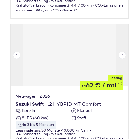
0 € Sonderzahlung
mit Kaufoption
Kraftstoffverbrauch (kombiniert)
:
4,4 l/100 km
CO₂-Emissionen
kombiniert
:
99 g/km
CO₂-Klasse
:
C
Leasing
62 €
/ mtl.
ab
Neuwagen | 2026
Suzuki Swift
1.2 HYBRID MT Comfort
Benzin
Manuell
81 PS (60 kW)
Stoff
in 3 bis 5 Monaten
Leasingdetails
:
30 Monate
10.000 km/Jahr
0 € Sonderzahlung
mit Kaufoption
Kraftstoffverbrauch (kombiniert)
:
4,4 l/100 km
CO₂-Emissionen