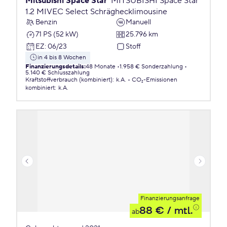
Mitsubishi Space Star
MITSUBISHI Space Star
1.2 MIVEC Select Schräghecklimousine
Benzin
Manuell
71 PS (52 kW)
25.796 km
EZ
:
06/23
Stoff
in 4 bis 8 Wochen
Finanzierungsdetails
:
48 Monate
1.958 € Sonderzahlung
5.140 € Schlusszahlung
Kraftstoffverbrauch (kombiniert)
:
k.A.
CO₂-Emissionen
kombiniert
:
k.A.
Finanzierungsanfrage
88 €
/ mtl.
ab