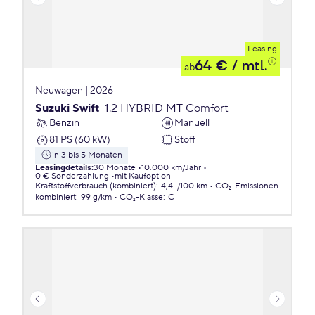
Leasing
64 €
/ mtl.
ab
Neuwagen | 2026
Suzuki Swift
1.2 HYBRID MT Comfort
Benzin
Manuell
81 PS (60 kW)
Stoff
in 3 bis 5 Monaten
Leasingdetails
:
30 Monate
10.000 km/Jahr
0 € Sonderzahlung
mit Kaufoption
Kraftstoffverbrauch (kombiniert)
:
4,4 l/100 km
CO₂-Emissionen
kombiniert
:
99 g/km
CO₂-Klasse
:
C