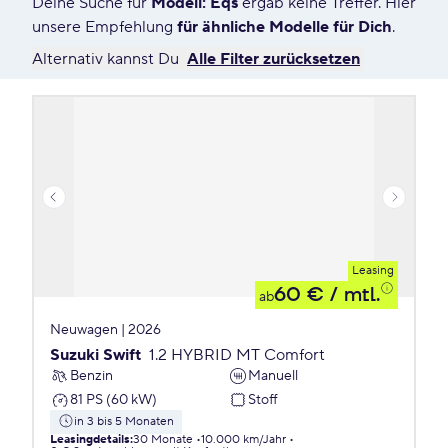
Deine Suche für
Modell: Eqs
ergab keine Treffer. Hier
0 Angebote für Deine Suche
unsere Empfehlung
für ähnliche Modelle für Dich
.
Alternativ kannst Du
Alle Filter zurücksetzen
Leasing
60 €
/ mtl.
ab
Neuwagen | 2026
Suzuki Swift
1.2 HYBRID MT Comfort
Benzin
Manuell
81 PS (60 kW)
Stoff
in 3 bis 5 Monaten
Leasingdetails
:
30 Monate
10.000 km/Jahr