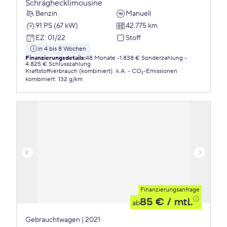
Schräghecklimousine
Benzin
Manuell
91 PS (67 kW)
42.775 km
EZ
:
01/22
Stoff
in 4 bis 8 Wochen
Finanzierungsdetails
:
48 Monate
1.838 € Sonderzahlung
4.825 € Schlusszahlung
Kraftstoffverbrauch (kombiniert)
:
k.A.
CO₂-Emissionen
kombiniert
:
132 g/km
Finanzierungsanfrage
85 €
/ mtl.
ab
Gebrauchtwagen | 2021