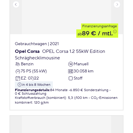
Finanzierungsanfrage
89 €
/ mtl.
ab
Gebrauchtwagen | 2021
Opel Corsa
OPEL Corsa 1.2 55kW Edition
Schräghecklimousine
Benzin
Manuell
75 PS (55 kW)
30.058 km
EZ
:
07/22
Stoff
in 4 bis 8 Wochen
Finanzierungsdetails
:
84 Monate
6.850 € Sonderzahlung
0 € Schlusszahlung
Kraftstoffverbrauch (kombiniert)
:
5,3 l/100 km
CO₂-Emissionen
kombiniert
:
120 g/km