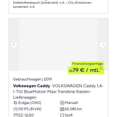
Kraftstoffverbrauch (kombiniert)
:
k.A.
CO₂-Emissionen
kombiniert
:
k.A.
Finanzierungsanfrage
79 €
/ mtl.
ab
Gebrauchtwagen | 2019
Volkswagen Caddy
VOLKSWAGEN Caddy 1,4-
l-TGI BlueMotion Maxi Trendline Kasten-
Lieferwagen
Erdgas (CNG)
Manuell
110 PS (81 kW)
65.085 km
EZ
:
12/20
Stoff