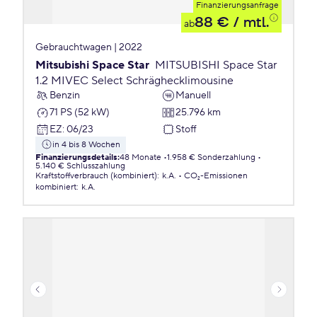
Finanzierungsanfrage
88 €
/ mtl.
ab
Gebrauchtwagen | 2022
Mitsubishi Space Star
MITSUBISHI Space Star
1.2 MIVEC Select Schräghecklimousine
Benzin
Manuell
71 PS (52 kW)
25.796 km
EZ
:
06/23
Stoff
in 4 bis 8 Wochen
Finanzierungsdetails
:
48 Monate
1.958 € Sonderzahlung
5.140 € Schlusszahlung
Kraftstoffverbrauch (kombiniert)
:
k.A.
CO₂-Emissionen
kombiniert
:
k.A.