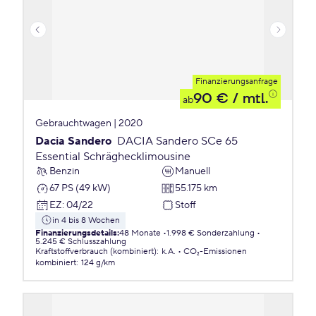
Finanzierungsanfrage
90 €
/ mtl.
ab
Gebrauchtwagen | 2020
Dacia Sandero
DACIA Sandero SCe 65
Essential Schräghecklimousine
Benzin
Manuell
67 PS (49 kW)
55.175 km
EZ
:
04/22
Stoff
in 4 bis 8 Wochen
Finanzierungsdetails
:
48 Monate
1.998 € Sonderzahlung
5.245 € Schlusszahlung
Kraftstoffverbrauch (kombiniert)
:
k.A.
CO₂-Emissionen
kombiniert
:
124 g/km