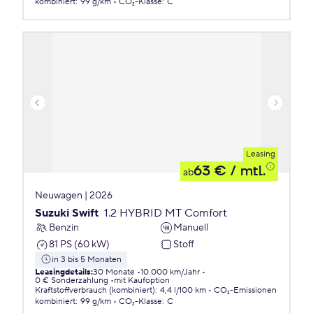
kombiniert
:
99 g/km
CO₂-Klasse
:
C
Leasing
63 €
/ mtl.
ab
Neuwagen | 2026
Suzuki Swift
1.2 HYBRID MT Comfort
Benzin
Manuell
81 PS (60 kW)
Stoff
in 3 bis 5 Monaten
Leasingdetails
:
30 Monate
10.000 km/Jahr
0 € Sonderzahlung
mit Kaufoption
Kraftstoffverbrauch (kombiniert)
:
4,4 l/100 km
CO₂-Emissionen
kombiniert
:
99 g/km
CO₂-Klasse
:
C