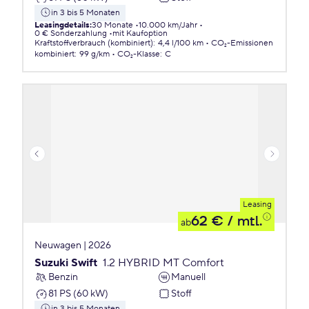
in 3 bis 5 Monaten
Leasingdetails
:
30 Monate
10.000 km/Jahr
0 € Sonderzahlung
mit Kaufoption
Kraftstoffverbrauch (kombiniert)
:
4,4 l/100 km
CO₂-Emissionen
kombiniert
:
99 g/km
CO₂-Klasse
:
C
Leasing
62 €
/ mtl.
ab
Neuwagen | 2026
Suzuki Swift
1.2 HYBRID MT Comfort
Benzin
Manuell
81 PS (60 kW)
Stoff
in 3 bis 5 Monaten