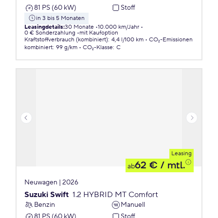
81 PS (60 kW)
Stoff
in 3 bis 5 Monaten
Leasingdetails
:
30 Monate
10.000 km/Jahr
0 € Sonderzahlung
mit Kaufoption
Kraftstoffverbrauch (kombiniert)
:
4,4 l/100 km
CO₂-Emissionen
kombiniert
:
99 g/km
CO₂-Klasse
:
C
Leasing
62 €
/ mtl.
ab
Neuwagen | 2026
Suzuki Swift
1.2 HYBRID MT Comfort
Benzin
Manuell
81 PS (60 kW)
Stoff