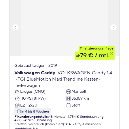
Finanzierungsanfrage
79 €
/ mtl.
ab
Gebrauchtwagen | 2019
Volkswagen Caddy
VOLKSWAGEN Caddy 1,4-
l-TGI BlueMotion Maxi Trendline Kasten-
Lieferwagen
Erdgas (CNG)
Manuell
110 PS (81 kW)
85.159 km
EZ
:
12/20
Stoff
in 4 bis 8 Wochen
Finanzierungsdetails
:
48 Monate
1.754 € Sonderzahlung
4.605 € Schlusszahlung
Kraftstoffverbrauch (kombiniert)
:
k.A.
CO₂-Emissionen
kombiniert
:
k.A.