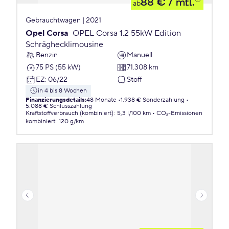
88 €
/ mtl.
ab
Gebrauchtwagen | 2021
Opel Corsa
OPEL Corsa 1.2 55kW Edition
Schräghecklimousine
Benzin
Manuell
75 PS (55 kW)
71.308 km
EZ
:
06/22
Stoff
in 4 bis 8 Wochen
Finanzierungsdetails
:
48 Monate
1.938 € Sonderzahlung
5.088 € Schlusszahlung
Kraftstoffverbrauch (kombiniert)
:
5,3 l/100 km
CO₂-Emissionen
kombiniert
:
120 g/km