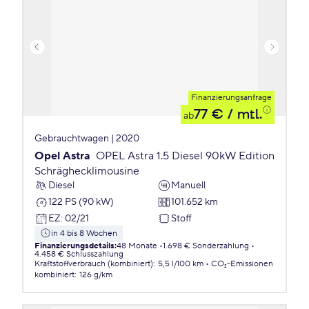
Finanzierungsanfrage
77 €
/ mtl.
ab
Gebrauchtwagen | 2020
Opel Astra
OPEL Astra 1.5 Diesel 90kW Edition
Schräghecklimousine
Diesel
Manuell
122 PS (90 kW)
101.652 km
EZ
:
02/21
Stoff
in 4 bis 8 Wochen
Finanzierungsdetails
:
48 Monate
1.698 € Sonderzahlung
4.458 € Schlusszahlung
Kraftstoffverbrauch (kombiniert)
:
5,5 l/100 km
CO₂-Emissionen
kombiniert
:
126 g/km