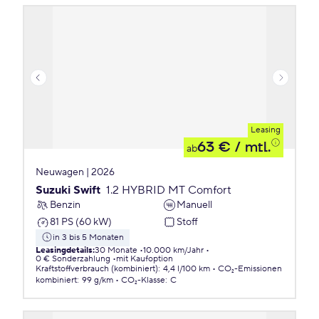
Leasing
63 €
/ mtl.
ab
Neuwagen | 2026
Suzuki Swift
1.2 HYBRID MT Comfort
Benzin
Manuell
81 PS (60 kW)
Stoff
in 3 bis 5 Monaten
Leasingdetails
:
30 Monate
10.000 km/Jahr
0 € Sonderzahlung
mit Kaufoption
Kraftstoffverbrauch (kombiniert)
:
4,4 l/100 km
CO₂-Emissionen
kombiniert
:
99 g/km
CO₂-Klasse
:
C