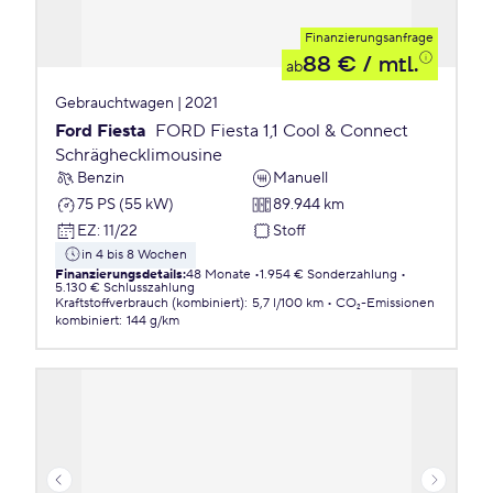
Finanzierungsanfrage
88 €
/ mtl.
ab
Gebrauchtwagen | 2021
Ford Fiesta
FORD Fiesta 1,1 Cool & Connect
Schräghecklimousine
Benzin
Manuell
75 PS (55 kW)
89.944 km
EZ
:
11/22
Stoff
in 4 bis 8 Wochen
Finanzierungsdetails
:
48 Monate
1.954 € Sonderzahlung
5.130 € Schlusszahlung
Kraftstoffverbrauch (kombiniert)
:
5,7 l/100 km
CO₂-Emissionen
kombiniert
:
144 g/km