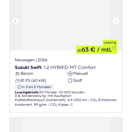
Leasing
63 €
/ mtl.
ab
Neuwagen | 2026
Suzuki Swift
1.2 HYBRID MT Comfort
Benzin
Manuell
81 PS (60 kW)
Stoff
in 3 bis 5 Monaten
Leasingdetails
:
30 Monate
10.000 km/Jahr
0 € Sonderzahlung
mit Kaufoption
Kraftstoffverbrauch (kombiniert)
:
4,4 l/100 km
CO₂-Emissionen
kombiniert
:
99 g/km
CO₂-Klasse
:
C