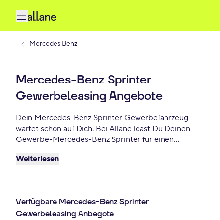
Mercedes Benz
Mercedes-Benz Sprinter
Gewerbeleasing Angebote
Dein Mercedes-Benz Sprinter Gewerbefahrzeug
wartet schon auf Dich. Bei Allane least Du Deinen
Gewerbe-Mercedes-Benz Sprinter für einen
individuellen Zeitraum und entscheidest am Ende
Weiterlesen
der Laufzeit ob Du Dein Mercedes-Benz Sprinter
kaufen möchtest oder zurückgeben willst. Finde das
perfekte Mercedes-Benz Sprinter Gewerbe-
Angebot schon ab - €/mtl.
Verfügbare Mercedes-Benz Sprinter
Gewerbeleasing Anbegote