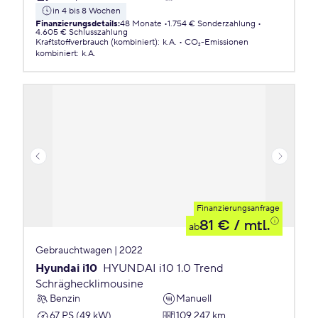
in 4 bis 8 Wochen
Finanzierungsdetails
:
48 Monate
1.754 € Sonderzahlung
4.605 € Schlusszahlung
Kraftstoffverbrauch (kombiniert)
:
k.A.
CO₂-Emissionen
kombiniert
:
k.A.
Finanzierungsanfrage
81 €
/ mtl.
ab
Gebrauchtwagen | 2022
Hyundai i10
HYUNDAI i10 1.0 Trend
Schräghecklimousine
Benzin
Manuell
67 PS (49 kW)
109.247 km