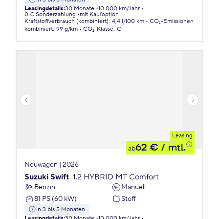
Leasingdetails
:
30 Monate
10.000 km/Jahr
0 € Sonderzahlung
mit Kaufoption
Kraftstoffverbrauch (kombiniert)
:
4,4 l/100 km
CO₂-Emissionen
kombiniert
:
99 g/km
CO₂-Klasse
:
C
Leasing
62 €
/ mtl.
ab
Neuwagen | 2026
Suzuki Swift
1.2 HYBRID MT Comfort
Benzin
Manuell
81 PS (60 kW)
Stoff
in 3 bis 5 Monaten
Leasingdetails
:
30 Monate
10.000 km/Jahr