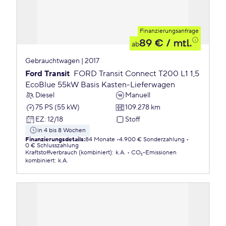
Finanzierungsanfrage
89 €
/ mtl.
ab
Gebrauchtwagen | 2017
Ford Transit
FORD Transit Connect T200 L1 1,5
EcoBlue 55kW Basis Kasten-Lieferwagen
Diesel
Manuell
75 PS (55 kW)
109.278 km
EZ
:
12/18
Stoff
in 4 bis 8 Wochen
Finanzierungsdetails
:
84 Monate
4.900 € Sonderzahlung
0 € Schlusszahlung
Kraftstoffverbrauch (kombiniert)
:
k.A.
CO₂-Emissionen
kombiniert
:
k.A.