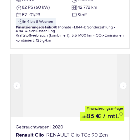
82 PS (60 kW)
42.772 km
EZ
:
01/23
Stoff
in 4 bis 8 Wochen
Finanzierungsdetails
:
48 Monate
1.844 € Sonderzahlung
4.841 € Schlusszahlung
Kraftstoffverbrauch (kombiniert)
:
5,5 l/100 km
CO₂-Emissionen
kombiniert
:
125 g/km
Finanzierungsanfrage
83 €
/ mtl.
ab
Gebrauchtwagen | 2020
Renault Clio
RENAULT Clio TCe 90 Zen