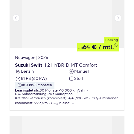
Leasing
64 €
/ mtl.
ab
Neuwagen | 2026
Suzuki Swift
1.2 HYBRID MT Comfort
Benzin
Manuell
81 PS (60 kW)
Stoff
in 3 bis 5 Monaten
Leasingdetails
:
30 Monate
10.000 km/Jahr
0 € Sonderzahlung
mit Kaufoption
Kraftstoffverbrauch (kombiniert)
:
4,4 l/100 km
CO₂-Emissionen
kombiniert
:
99 g/km
CO₂-Klasse
:
C