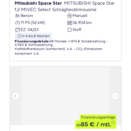
Mitsubishi Space Star
MITSUBISHI Space Star
1.2 MIVEC Select Schräghecklimousine
Benzin
Manuell
71 PS (52 kW)
36.904 km
EZ
:
04/23
Stoff
in 4 bis 8 Wochen
Finanzierungsdetails
:
48 Monate
1.874 € Sonderzahlung
4.920 € Schlusszahlung
Kraftstoffverbrauch (kombiniert)
:
k.A.
CO₂-Emissionen
kombiniert
:
k.A.
Finanzierungsanfrage
85 €
/ mtl.
ab