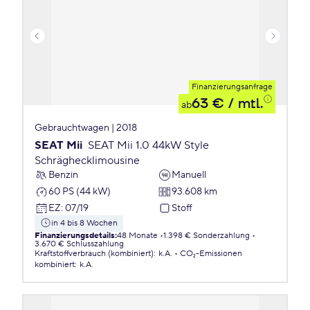
Finanzierungsanfrage
63 €
/ mtl.
ab
Gebrauchtwagen | 2018
SEAT Mii
SEAT Mii 1.0 44kW Style
Schräghecklimousine
Benzin
Manuell
60 PS (44 kW)
93.608 km
EZ
:
07/19
Stoff
in 4 bis 8 Wochen
Finanzierungsdetails
:
48 Monate
1.398 € Sonderzahlung
3.670 € Schlusszahlung
Kraftstoffverbrauch (kombiniert)
:
k.A.
CO₂-Emissionen
kombiniert
:
k.A.