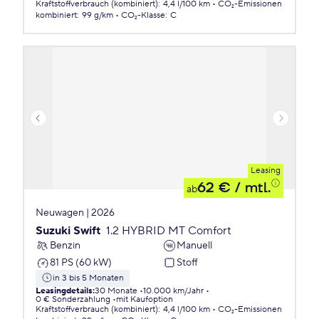
Kraftstoffverbrauch (kombiniert)
:
4,4 l/100 km
CO₂-Emissionen
kombiniert
:
99 g/km
CO₂-Klasse
:
C
Leasing
62 €
/ mtl.
ab
Neuwagen | 2026
Suzuki Swift
1.2 HYBRID MT Comfort
Benzin
Manuell
81 PS (60 kW)
Stoff
in 3 bis 5 Monaten
Leasingdetails
:
30 Monate
10.000 km/Jahr
0 € Sonderzahlung
mit Kaufoption
Kraftstoffverbrauch (kombiniert)
:
4,4 l/100 km
CO₂-Emissionen