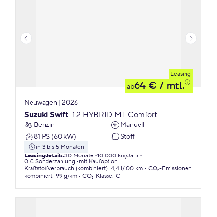
Leasing
64 €
/ mtl.
ab
Neuwagen | 2026
Suzuki Swift
1.2 HYBRID MT Comfort
Benzin
Manuell
81 PS (60 kW)
Stoff
in 3 bis 5 Monaten
Leasingdetails
:
30 Monate
10.000 km/Jahr
0 € Sonderzahlung
mit Kaufoption
Kraftstoffverbrauch (kombiniert)
:
4,4 l/100 km
CO₂-Emissionen
kombiniert
:
99 g/km
CO₂-Klasse
:
C