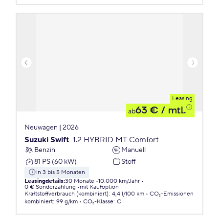
Leasing
63 €
/ mtl.
ab
Neuwagen | 2026
Suzuki Swift
1.2 HYBRID MT Comfort
Benzin
Manuell
81 PS (60 kW)
Stoff
in 3 bis 5 Monaten
Leasingdetails
:
30 Monate
10.000 km/Jahr
0 € Sonderzahlung
mit Kaufoption
Kraftstoffverbrauch (kombiniert)
:
4,4 l/100 km
CO₂-Emissionen
kombiniert
:
99 g/km
CO₂-Klasse
:
C