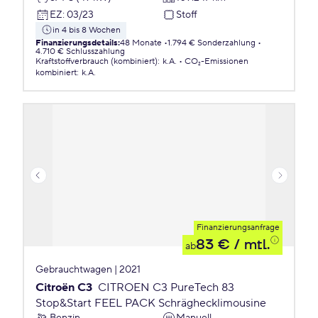
EZ
:
03/23
Stoff
in 4 bis 8 Wochen
Finanzierungsdetails
:
48 Monate
1.794 € Sonderzahlung
4.710 € Schlusszahlung
Kraftstoffverbrauch (kombiniert)
:
k.A.
CO₂-Emissionen
kombiniert
:
k.A.
Finanzierungsanfrage
83 €
/ mtl.
ab
Gebrauchtwagen | 2021
Citroën C3
CITROEN C3 PureTech 83
Stop&Start FEEL PACK Schräghecklimousine
Benzin
Manuell