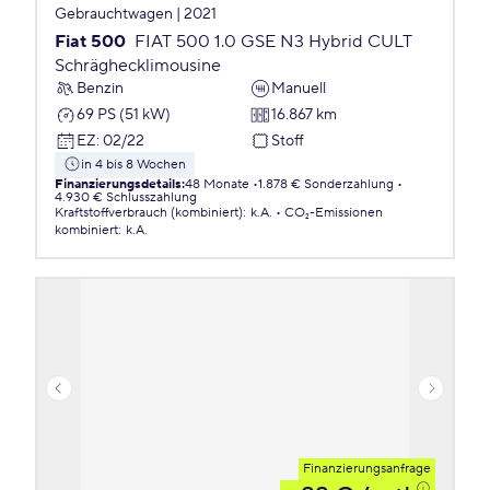
Gebrauchtwagen | 2021
Fiat 500
FIAT 500 1.0 GSE N3 Hybrid CULT
Schräghecklimousine
Benzin
Manuell
69 PS (51 kW)
16.867 km
EZ
:
02/22
Stoff
in 4 bis 8 Wochen
Finanzierungsdetails
:
48 Monate
1.878 € Sonderzahlung
4.930 € Schlusszahlung
Kraftstoffverbrauch (kombiniert)
:
k.A.
CO₂-Emissionen
kombiniert
:
k.A.
Finanzierungsanfrage