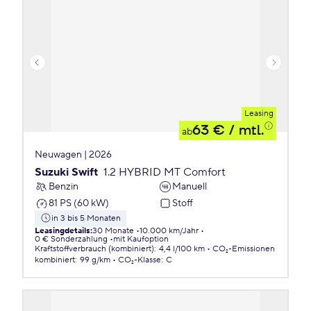
Leasing
63 €
/ mtl.
ab
Neuwagen | 2026
Suzuki Swift
1.2 HYBRID MT Comfort
Benzin
Manuell
81 PS (60 kW)
Stoff
in 3 bis 5 Monaten
Leasingdetails
:
30 Monate
10.000 km/Jahr
0 € Sonderzahlung
mit Kaufoption
Kraftstoffverbrauch (kombiniert)
:
4,4 l/100 km
CO₂-Emissionen
kombiniert
:
99 g/km
CO₂-Klasse
:
C