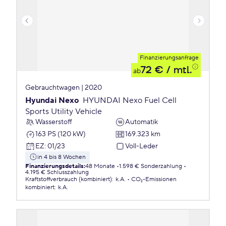
Finanzierungsanfrage
72 €
/ mtl.
ab
Gebrauchtwagen | 2020
Hyundai Nexo
HYUNDAI Nexo Fuel Cell
Sports Utility Vehicle
Wasserstoff
Automatik
163 PS (120 kW)
169.323 km
EZ
:
01/23
Voll-Leder
in 4 bis 8 Wochen
Finanzierungsdetails
:
48 Monate
1.598 € Sonderzahlung
4.195 € Schlusszahlung
Kraftstoffverbrauch (kombiniert)
:
k.A.
CO₂-Emissionen
kombiniert
:
k.A.