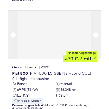
Finanzierungsanfrage
79 €
/ mtl.
ab
Gebrauchtwagen | 2020
Fiat 500
FIAT 500 1.0 GSE N3 Hybrid CULT
Schräghecklimousine
Benzin
Manuell
69 PS (51 kW)
66.248 km
EZ
:
11/21
Stoff
in 4 bis 8 Wochen
Finanzierungsdetails
:
48 Monate
1.738 € Sonderzahlung
4.563 € Schlusszahlung