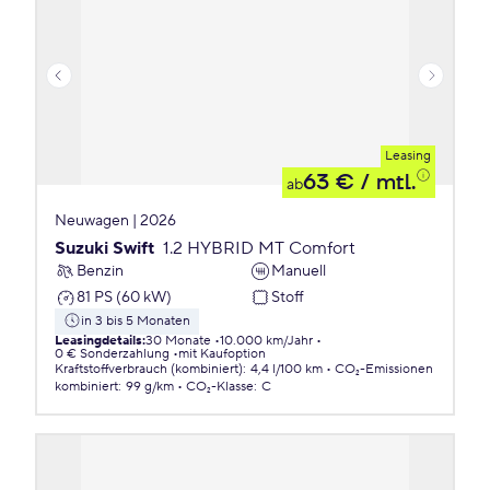
Leasing
63 €
/ mtl.
ab
Neuwagen | 2026
Suzuki Swift
1.2 HYBRID MT Comfort
Benzin
Manuell
81 PS (60 kW)
Stoff
in 3 bis 5 Monaten
Leasingdetails
:
30 Monate
10.000 km/Jahr
0 € Sonderzahlung
mit Kaufoption
Kraftstoffverbrauch (kombiniert)
:
4,4 l/100 km
CO₂-Emissionen
kombiniert
:
99 g/km
CO₂-Klasse
:
C