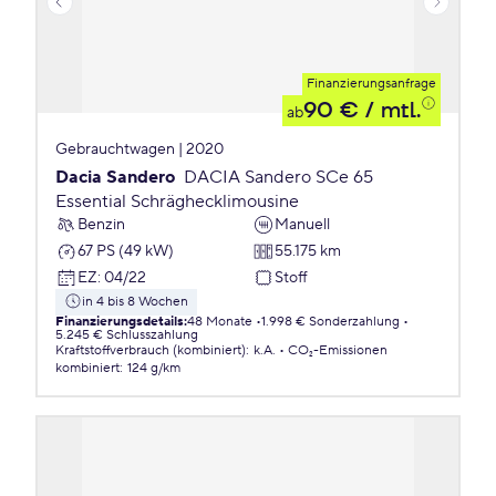
Finanzierungsanfrage
90 €
/ mtl.
ab
Gebrauchtwagen | 2020
Dacia Sandero
DACIA Sandero SCe 65
Essential Schräghecklimousine
Benzin
Manuell
67 PS (49 kW)
55.175 km
EZ
:
04/22
Stoff
in 4 bis 8 Wochen
Finanzierungsdetails
:
48 Monate
1.998 € Sonderzahlung
5.245 € Schlusszahlung
Kraftstoffverbrauch (kombiniert)
:
k.A.
CO₂-Emissionen
kombiniert
:
124 g/km