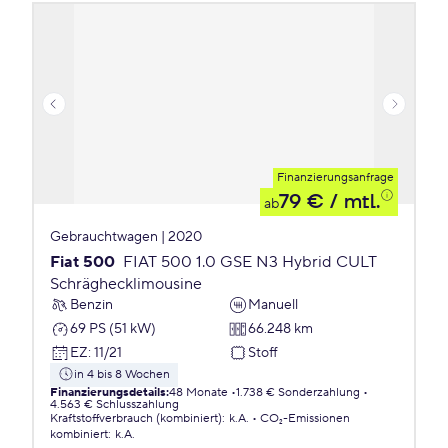
Finanzierungsanfrage
79 €
/ mtl.
ab
Gebrauchtwagen | 2020
Fiat 500
FIAT 500 1.0 GSE N3 Hybrid CULT
Schräghecklimousine
Benzin
Manuell
69 PS (51 kW)
66.248 km
EZ
:
11/21
Stoff
in 4 bis 8 Wochen
Finanzierungsdetails
:
48 Monate
1.738 € Sonderzahlung
4.563 € Schlusszahlung
Kraftstoffverbrauch (kombiniert)
:
k.A.
CO₂-Emissionen
kombiniert
:
k.A.