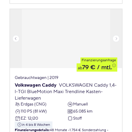
Finanzierungsanfrage
79 €
/ mtl.
ab
Gebrauchtwagen | 2019
Volkswagen Caddy
VOLKSWAGEN Caddy 1,4-
l-TGI BlueMotion Maxi Trendline Kasten-
Lieferwagen
Erdgas (CNG)
Manuell
110 PS (81 kW)
65.085 km
EZ
:
12/20
Stoff
in 4 bis 8 Wochen
Finanzierungsdetails
:
48 Monate
1.754 € Sonderzahlung