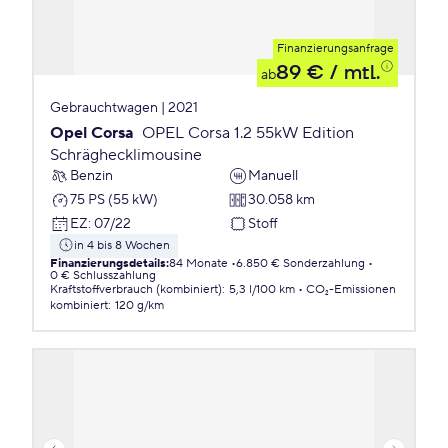
Finanzierungsanfrage
89 €
/ mtl.
ab
Gebrauchtwagen | 2021
Opel Corsa
OPEL Corsa 1.2 55kW Edition
Schräghecklimousine
Benzin
Manuell
75 PS (55 kW)
30.058 km
EZ
:
07/22
Stoff
in 4 bis 8 Wochen
Finanzierungsdetails
:
84 Monate
6.850 € Sonderzahlung
0 € Schlusszahlung
Kraftstoffverbrauch (kombiniert)
:
5,3 l/100 km
CO₂-Emissionen
kombiniert
:
120 g/km