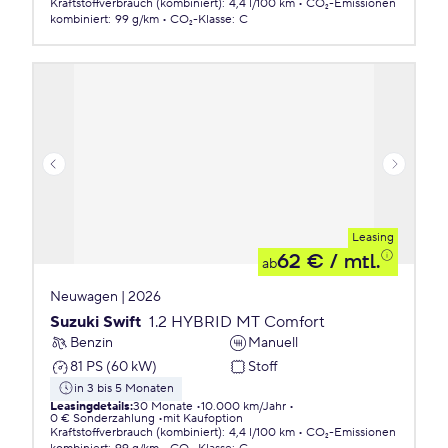
Kraftstoffverbrauch (kombiniert)
:
4,4 l/100 km
CO₂-Emissionen
kombiniert
:
99 g/km
CO₂-Klasse
:
C
Leasing
62 €
/ mtl.
ab
Neuwagen | 2026
Suzuki Swift
1.2 HYBRID MT Comfort
Benzin
Manuell
81 PS (60 kW)
Stoff
in 3 bis 5 Monaten
Leasingdetails
:
30 Monate
10.000 km/Jahr
0 € Sonderzahlung
mit Kaufoption
Kraftstoffverbrauch (kombiniert)
:
4,4 l/100 km
CO₂-Emissionen