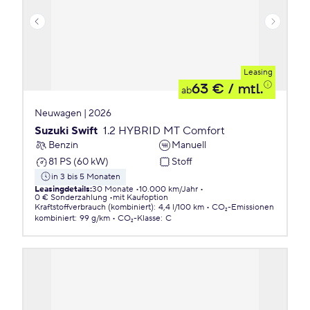
Leasing
63 €
/ mtl.
ab
Neuwagen | 2026
Suzuki Swift
1.2 HYBRID MT Comfort
Benzin
Manuell
81 PS (60 kW)
Stoff
in 3 bis 5 Monaten
Leasingdetails
:
30 Monate
10.000 km/Jahr
0 € Sonderzahlung
mit Kaufoption
Kraftstoffverbrauch (kombiniert)
:
4,4 l/100 km
CO₂-Emissionen
kombiniert
:
99 g/km
CO₂-Klasse
:
C