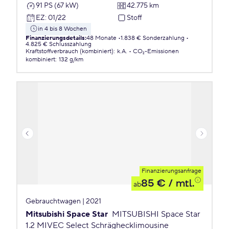
91 PS (67 kW)
42.775 km
EZ
:
01/22
Stoff
in 4 bis 8 Wochen
Finanzierungsdetails
:
48 Monate
1.838 € Sonderzahlung
4.825 € Schlusszahlung
Kraftstoffverbrauch (kombiniert)
:
k.A.
CO₂-Emissionen
kombiniert
:
132 g/km
Finanzierungsanfrage
85 €
/ mtl.
ab
Gebrauchtwagen | 2021
Mitsubishi Space Star
MITSUBISHI Space Star
1.2 MIVEC Select Schräghecklimousine