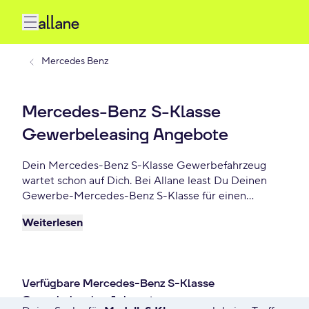
Mercedes Benz
Mercedes-Benz S-Klasse
Gewerbeleasing Angebote
Dein Mercedes-Benz S-Klasse Gewerbefahrzeug
wartet schon auf Dich. Bei Allane least Du Deinen
Gewerbe-Mercedes-Benz S-Klasse für einen
individuellen Zeitraum und entscheidest am Ende
Weiterlesen
der Laufzeit ob Du Dein Mercedes-Benz S-Klasse
kaufen möchtest oder zurückgeben willst. Finde das
perfekte Mercedes-Benz S-Klasse Gewerbe-
Angebot schon ab - €/mtl.
Verfügbare Mercedes-Benz S-Klasse
Gewerbeleasing Anbegote