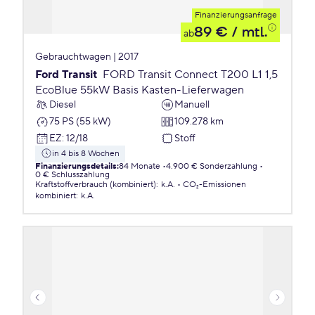
Finanzierungsanfrage
89 €
/ mtl.
ab
Gebrauchtwagen | 2017
Ford Transit
FORD Transit Connect T200 L1 1,5
EcoBlue 55kW Basis Kasten-Lieferwagen
Diesel
Manuell
75 PS (55 kW)
109.278 km
EZ
:
12/18
Stoff
in 4 bis 8 Wochen
Finanzierungsdetails
:
84 Monate
4.900 € Sonderzahlung
0 € Schlusszahlung
Kraftstoffverbrauch (kombiniert)
:
k.A.
CO₂-Emissionen
kombiniert
:
k.A.