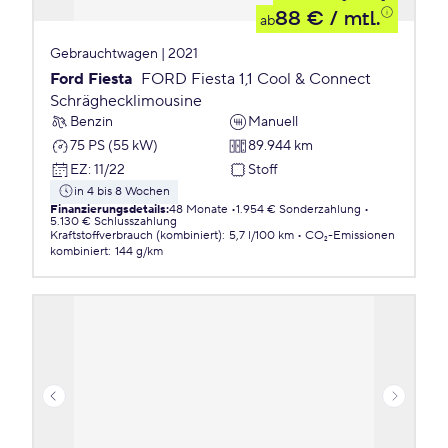
88 €
/ mtl.
ab
Gebrauchtwagen | 2021
Ford Fiesta
FORD Fiesta 1,1 Cool & Connect
Schräghecklimousine
Benzin
Manuell
75 PS (55 kW)
89.944 km
EZ
:
11/22
Stoff
in 4 bis 8 Wochen
Finanzierungsdetails
:
48 Monate
1.954 € Sonderzahlung
5.130 € Schlusszahlung
Kraftstoffverbrauch (kombiniert)
:
5,7 l/100 km
CO₂-Emissionen
kombiniert
:
144 g/km