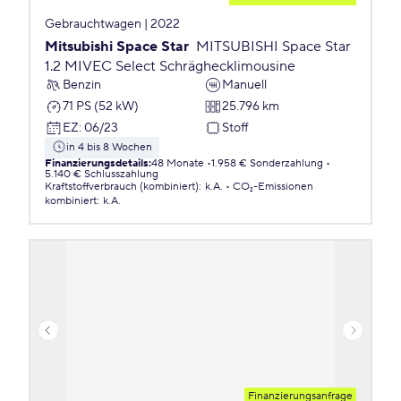
Gebrauchtwagen | 2022
Mitsubishi Space Star
MITSUBISHI Space Star
1.2 MIVEC Select Schräghecklimousine
Benzin
Manuell
71 PS (52 kW)
25.796 km
EZ
:
06/23
Stoff
in 4 bis 8 Wochen
Finanzierungsdetails
:
48 Monate
1.958 € Sonderzahlung
5.140 € Schlusszahlung
Kraftstoffverbrauch (kombiniert)
:
k.A.
CO₂-Emissionen
kombiniert
:
k.A.
Finanzierungsanfrage