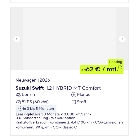
Leasing
62 €
/ mtl.
ab
Neuwagen | 2026
Suzuki Swift
1.2 HYBRID MT Comfort
Benzin
Manuell
81 PS (60 kW)
Stoff
in 3 bis 5 Monaten
Leasingdetails
:
30 Monate
10.000 km/Jahr
0 € Sonderzahlung
mit Kaufoption
Kraftstoffverbrauch (kombiniert)
:
4,4 l/100 km
CO₂-Emissionen
kombiniert
:
99 g/km
CO₂-Klasse
:
C