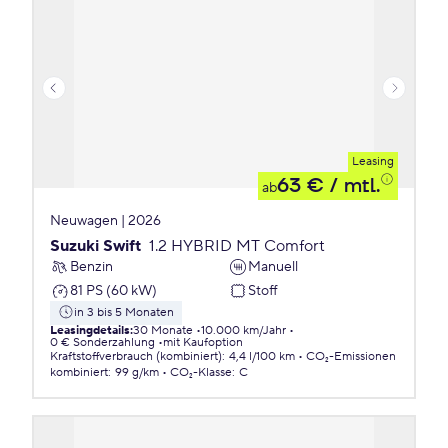
Leasing
63 €
/ mtl.
ab
Neuwagen | 2026
Suzuki Swift
1.2 HYBRID MT Comfort
Benzin
Manuell
81 PS (60 kW)
Stoff
in 3 bis 5 Monaten
Leasingdetails
:
30 Monate
10.000 km/Jahr
0 € Sonderzahlung
mit Kaufoption
Kraftstoffverbrauch (kombiniert)
:
4,4 l/100 km
CO₂-Emissionen
kombiniert
:
99 g/km
CO₂-Klasse
:
C