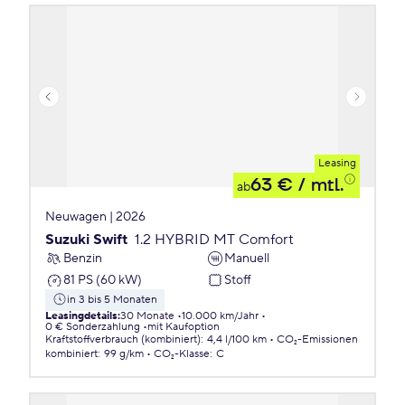
Leasing
63 €
/ mtl.
ab
Neuwagen | 2026
Suzuki Swift
1.2 HYBRID MT Comfort
Benzin
Manuell
81 PS (60 kW)
Stoff
in 3 bis 5 Monaten
Leasingdetails
:
30 Monate
10.000 km/Jahr
0 € Sonderzahlung
mit Kaufoption
Kraftstoffverbrauch (kombiniert)
:
4,4 l/100 km
CO₂-Emissionen
kombiniert
:
99 g/km
CO₂-Klasse
:
C