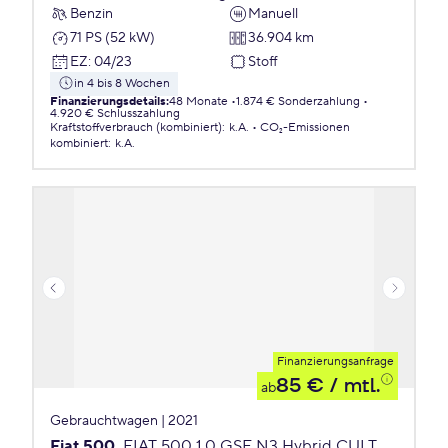
Benzin
Manuell
71 PS (52 kW)
36.904 km
EZ
:
04/23
Stoff
in 4 bis 8 Wochen
Finanzierungsdetails
:
48 Monate
1.874 € Sonderzahlung
4.920 € Schlusszahlung
Kraftstoffverbrauch (kombiniert)
:
k.A.
CO₂-Emissionen
kombiniert
:
k.A.
Finanzierungsanfrage
85 €
/ mtl.
ab
Gebrauchtwagen | 2021
Fiat 500
FIAT 500 1.0 GSE N3 Hybrid CULT