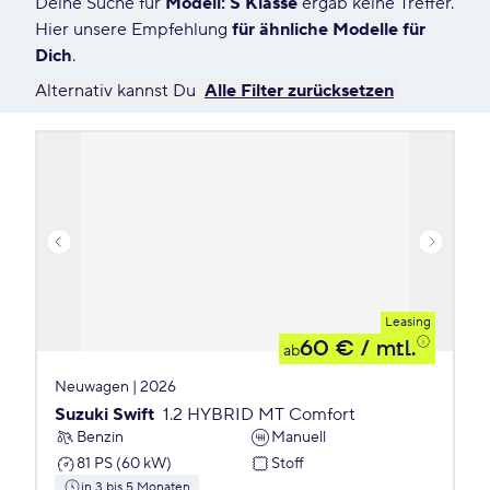
Deine Suche für
Modell: S Klasse
ergab keine Treffer.
0 Angebote für Deine Suche
Hier unsere Empfehlung
für ähnliche Modelle für
Dich
.
Alternativ kannst Du
Alle Filter zurücksetzen
Leasing
60 €
/ mtl.
ab
Neuwagen | 2026
Suzuki Swift
1.2 HYBRID MT Comfort
Benzin
Manuell
81 PS (60 kW)
Stoff
in 3 bis 5 Monaten