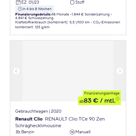
EZ
:
01/23
Stoff
in 4 bis 8 Wochen
Finanzierungsdetails
:
48 Monate
1.844 € Sonderzahlung
4.841 € Schlusszahlung
Kraftstoffverbrauch (kombiniert)
:
5,5 l/100 km
CO₂-Emissionen
kombiniert
:
125 g/km
Finanzierungsanfrage
83 €
/ mtl.
ab
Gebrauchtwagen | 2020
Renault Clio
RENAULT Clio TCe 90 Zen
Schräghecklimousine
Benzin
Manuell