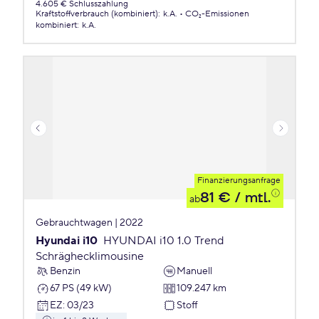
4.605 € Schlusszahlung
Kraftstoffverbrauch (kombiniert)
:
k.A.
CO₂-Emissionen
kombiniert
:
k.A.
Finanzierungsanfrage
81 €
/ mtl.
ab
Gebrauchtwagen | 2022
Hyundai i10
HYUNDAI i10 1.0 Trend
Schräghecklimousine
Benzin
Manuell
67 PS (49 kW)
109.247 km
EZ
:
03/23
Stoff