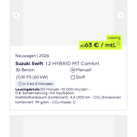
Leasing
63 €
/ mtl.
ab
Neuwagen | 2026
Suzuki Swift
1.2 HYBRID MT Comfort
Benzin
Manuell
81 PS (60 kW)
Stoff
in 3 bis 5 Monaten
Leasingdetails
:
30 Monate
10.000 km/Jahr
0 € Sonderzahlung
mit Kaufoption
Kraftstoffverbrauch (kombiniert)
:
4,4 l/100 km
CO₂-Emissionen
kombiniert
:
99 g/km
CO₂-Klasse
:
C