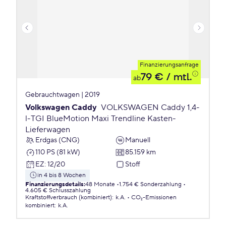
Finanzierungsanfrage
79 €
/ mtl.
ab
Gebrauchtwagen | 2019
Volkswagen Caddy
VOLKSWAGEN Caddy 1,4-
l-TGI BlueMotion Maxi Trendline Kasten-
Lieferwagen
Erdgas (CNG)
Manuell
110 PS (81 kW)
85.159 km
EZ
:
12/20
Stoff
in 4 bis 8 Wochen
Finanzierungsdetails
:
48 Monate
1.754 € Sonderzahlung
4.605 € Schlusszahlung
Kraftstoffverbrauch (kombiniert)
:
k.A.
CO₂-Emissionen
kombiniert
:
k.A.