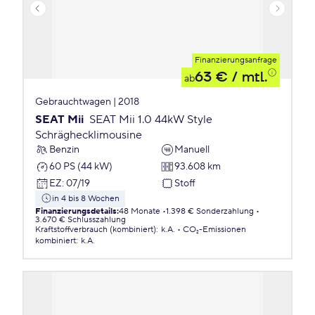
Finanzierungsanfrage
63 €
/ mtl.
ab
Gebrauchtwagen | 2018
SEAT Mii
SEAT Mii 1.0 44kW Style
Schräghecklimousine
Benzin
Manuell
60 PS (44 kW)
93.608 km
EZ
:
07/19
Stoff
in 4 bis 8 Wochen
Finanzierungsdetails
:
48 Monate
1.398 € Sonderzahlung
3.670 € Schlusszahlung
Kraftstoffverbrauch (kombiniert)
:
k.A.
CO₂-Emissionen
kombiniert
:
k.A.