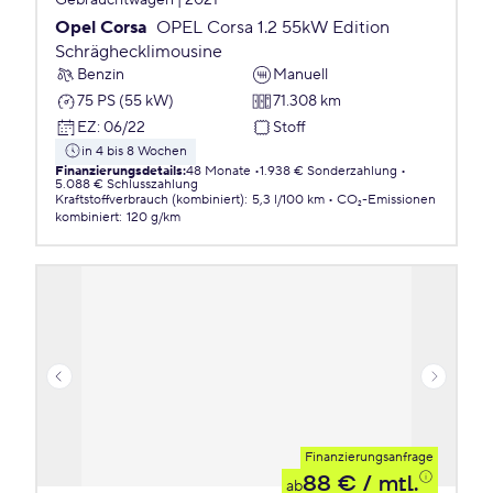
Gebrauchtwagen | 2021
Opel Corsa
OPEL Corsa 1.2 55kW Edition
Schräghecklimousine
Benzin
Manuell
75 PS (55 kW)
71.308 km
EZ
:
06/22
Stoff
in 4 bis 8 Wochen
Finanzierungsdetails
:
48 Monate
1.938 € Sonderzahlung
5.088 € Schlusszahlung
Kraftstoffverbrauch (kombiniert)
:
5,3 l/100 km
CO₂-Emissionen
kombiniert
:
120 g/km
Finanzierungsanfrage
88 €
/ mtl.
ab