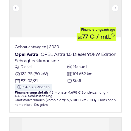
Finanzierungsanfrage
77 €
/ mtl.
ab
Gebrauchtwagen | 2020
Opel Astra
OPEL Astra 1.5 Diesel 90kW Edition
Schräghecklimousine
Diesel
Manuell
122 PS (90 kW)
101.652 km
EZ
:
02/21
Stoff
in 4 bis 8 Wochen
Finanzierungsdetails
:
48 Monate
1.698 € Sonderzahlung
4.458 € Schlusszahlung
Kraftstoffverbrauch (kombiniert)
:
5,5 l/100 km
CO₂-Emissionen
kombiniert
:
126 g/km