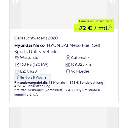
Finanzierungsanfrage
72 €
/ mtl.
ab
Gebrauchtwagen | 2020
Hyundai Nexo
HYUNDAI Nexo Fuel Cell
Sports Utility Vehicle
Wasserstoff
Automatik
163 PS (120 kW)
169.323 km
EZ
:
01/23
Voll-Leder
in 4 bis 8 Wochen
Finanzierungsdetails
:
48 Monate
1.598 € Sonderzahlung
4.195 € Schlusszahlung
Kraftstoffverbrauch (kombiniert)
:
k.A.
CO₂-Emissionen
kombiniert
:
k.A.