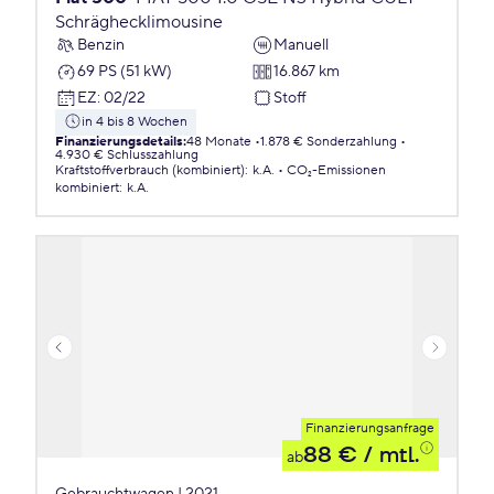
Schräghecklimousine
Benzin
Manuell
69 PS (51 kW)
16.867 km
EZ
:
02/22
Stoff
in 4 bis 8 Wochen
Finanzierungsdetails
:
48 Monate
1.878 € Sonderzahlung
4.930 € Schlusszahlung
Kraftstoffverbrauch (kombiniert)
:
k.A.
CO₂-Emissionen
kombiniert
:
k.A.
Finanzierungsanfrage
88 €
/ mtl.
ab