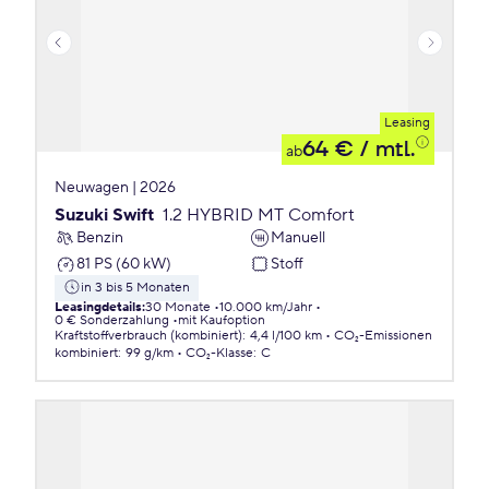
Leasing
64 €
/ mtl.
ab
Neuwagen | 2026
Suzuki Swift
1.2 HYBRID MT Comfort
Benzin
Manuell
81 PS (60 kW)
Stoff
in 3 bis 5 Monaten
Leasingdetails
:
30 Monate
10.000 km/Jahr
0 € Sonderzahlung
mit Kaufoption
Kraftstoffverbrauch (kombiniert)
:
4,4 l/100 km
CO₂-Emissionen
kombiniert
:
99 g/km
CO₂-Klasse
:
C