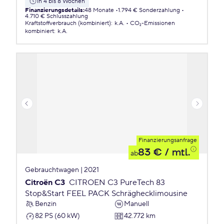
in 4 bis 8 Wochen
Finanzierungsdetails
:
48 Monate
1.794 € Sonderzahlung
4.710 € Schlusszahlung
Kraftstoffverbrauch (kombiniert)
:
k.A.
CO₂-Emissionen
kombiniert
:
k.A.
Finanzierungsanfrage
83 €
/ mtl.
ab
Gebrauchtwagen | 2021
Citroën C3
CITROEN C3 PureTech 83
Stop&Start FEEL PACK Schräghecklimousine
Benzin
Manuell
82 PS (60 kW)
42.772 km