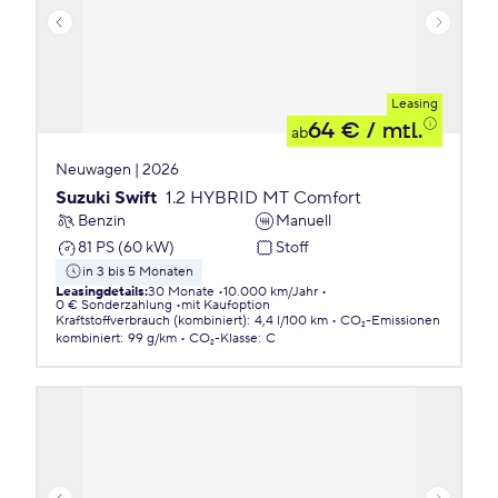
Leasing
64 €
/ mtl.
ab
Neuwagen | 2026
Suzuki Swift
1.2 HYBRID MT Comfort
Benzin
Manuell
81 PS (60 kW)
Stoff
in 3 bis 5 Monaten
Leasingdetails
:
30 Monate
10.000 km/Jahr
0 € Sonderzahlung
mit Kaufoption
Kraftstoffverbrauch (kombiniert)
:
4,4 l/100 km
CO₂-Emissionen
kombiniert
:
99 g/km
CO₂-Klasse
:
C