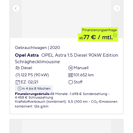
Finanzierungsanfrage
77 €
/ mtl.
ab
Gebrauchtwagen | 2020
Opel Astra
OPEL Astra 1.5 Diesel 90kW Edition
Schräghecklimousine
Diesel
Manuell
122 PS (90 kW)
101.652 km
EZ
:
02/21
Stoff
in 4 bis 8 Wochen
Finanzierungsdetails
:
48 Monate
1.698 € Sonderzahlung
4.458 € Schlusszahlung
Kraftstoffverbrauch (kombiniert)
:
5,5 l/100 km
CO₂-Emissionen
kombiniert
:
126 g/km