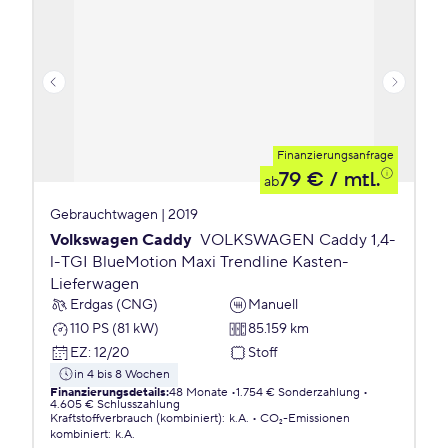
Finanzierungsanfrage
79 €
/ mtl.
ab
Gebrauchtwagen | 2019
Volkswagen Caddy
VOLKSWAGEN Caddy 1,4-
l-TGI BlueMotion Maxi Trendline Kasten-
Lieferwagen
Erdgas (CNG)
Manuell
110 PS (81 kW)
85.159 km
EZ
:
12/20
Stoff
in 4 bis 8 Wochen
Finanzierungsdetails
:
48 Monate
1.754 € Sonderzahlung
4.605 € Schlusszahlung
Kraftstoffverbrauch (kombiniert)
:
k.A.
CO₂-Emissionen
kombiniert
:
k.A.