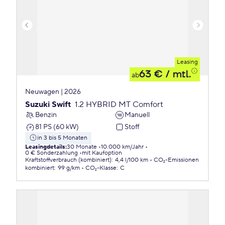
Leasing
63 €
/ mtl.
ab
Neuwagen | 2026
Suzuki Swift
1.2 HYBRID MT Comfort
Benzin
Manuell
81 PS (60 kW)
Stoff
in 3 bis 5 Monaten
Leasingdetails
:
30 Monate
10.000 km/Jahr
0 € Sonderzahlung
mit Kaufoption
Kraftstoffverbrauch (kombiniert)
:
4,4 l/100 km
CO₂-Emissionen
kombiniert
:
99 g/km
CO₂-Klasse
:
C