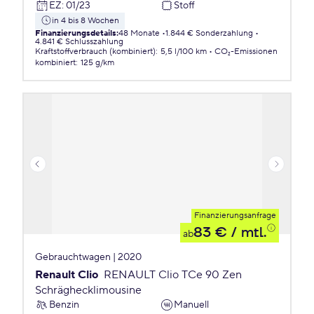
EZ
:
01/23
Stoff
in 4 bis 8 Wochen
Finanzierungsdetails
:
48 Monate
1.844 € Sonderzahlung
4.841 € Schlusszahlung
Kraftstoffverbrauch (kombiniert)
:
5,5 l/100 km
CO₂-Emissionen
kombiniert
:
125 g/km
Finanzierungsanfrage
83 €
/ mtl.
ab
Gebrauchtwagen | 2020
Renault Clio
RENAULT Clio TCe 90 Zen
Schräghecklimousine
Benzin
Manuell