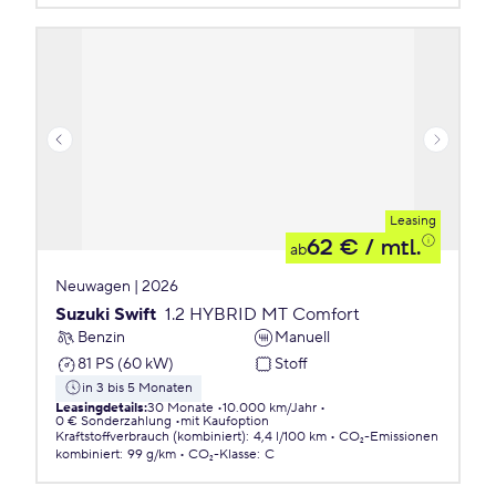
Leasing
62 €
/ mtl.
ab
Neuwagen | 2026
Suzuki Swift
1.2 HYBRID MT Comfort
Benzin
Manuell
81 PS (60 kW)
Stoff
in 3 bis 5 Monaten
Leasingdetails
:
30 Monate
10.000 km/Jahr
0 € Sonderzahlung
mit Kaufoption
Kraftstoffverbrauch (kombiniert)
:
4,4 l/100 km
CO₂-Emissionen
kombiniert
:
99 g/km
CO₂-Klasse
:
C