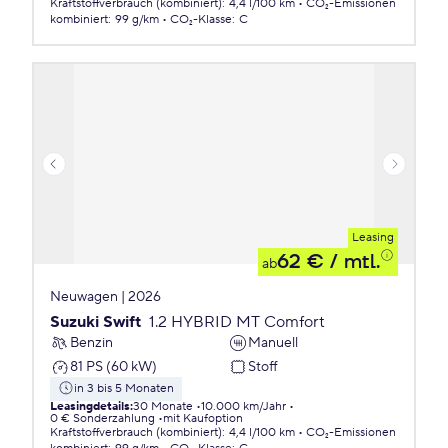
Kraftstoffverbrauch (kombiniert)
:
4,4 l/100 km
CO₂-Emissionen
kombiniert
:
99 g/km
CO₂-Klasse
:
C
Leasing
62 €
/ mtl.
ab
Neuwagen | 2026
Suzuki Swift
1.2 HYBRID MT Comfort
Benzin
Manuell
81 PS (60 kW)
Stoff
in 3 bis 5 Monaten
Leasingdetails
:
30 Monate
10.000 km/Jahr
0 € Sonderzahlung
mit Kaufoption
Kraftstoffverbrauch (kombiniert)
:
4,4 l/100 km
CO₂-Emissionen