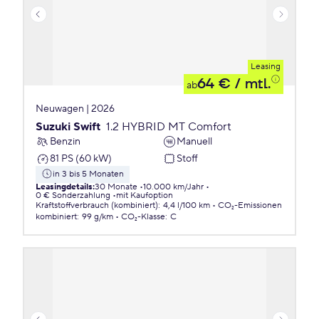
Leasing
64 €
/ mtl.
ab
Neuwagen | 2026
Suzuki Swift
1.2 HYBRID MT Comfort
Benzin
Manuell
81 PS (60 kW)
Stoff
in 3 bis 5 Monaten
Leasingdetails
:
30 Monate
10.000 km/Jahr
0 € Sonderzahlung
mit Kaufoption
Kraftstoffverbrauch (kombiniert)
:
4,4 l/100 km
CO₂-Emissionen
kombiniert
:
99 g/km
CO₂-Klasse
:
C