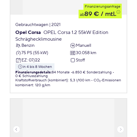
Finanzierungsanfrage
89 €
/ mtl.
ab
Gebrauchtwagen | 2021
Opel Corsa
OPEL Corsa 1.2 55kW Edition
Schräghecklimousine
Benzin
Manuell
75 PS (55 kW)
30.058 km
EZ
:
07/22
Stoff
in 4 bis 8 Wochen
Finanzierungsdetails
:
84 Monate
6.850 € Sonderzahlung
0 € Schlusszahlung
Kraftstoffverbrauch (kombiniert)
:
5,3 l/100 km
CO₂-Emissionen
kombiniert
:
120 g/km