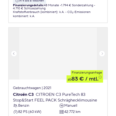
in 4 bis 8 Wochen
Finanzierungsdetails
:
48 Monate
1.794 € Sonderzahlung
4.710 € Schlusszahlung
Kraftstoffverbrauch (kombiniert)
:
k.A.
CO₂-Emissionen
kombiniert
:
k.A.
Finanzierungsanfrage
83 €
/ mtl.
ab
Gebrauchtwagen | 2021
Citroën C3
CITROEN C3 PureTech 83
Stop&Start FEEL PACK Schräghecklimousine
Benzin
Manuell
82 PS (60 kW)
42.772 km