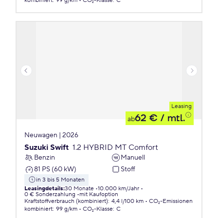
kombiniert
:
99 g/km
CO₂-Klasse
:
C
Leasing
62 €
/ mtl.
ab
Neuwagen | 2026
Suzuki Swift
1.2 HYBRID MT Comfort
Benzin
Manuell
81 PS (60 kW)
Stoff
in 3 bis 5 Monaten
Leasingdetails
:
30 Monate
10.000 km/Jahr
0 € Sonderzahlung
mit Kaufoption
Kraftstoffverbrauch (kombiniert)
:
4,4 l/100 km
CO₂-Emissionen
kombiniert
:
99 g/km
CO₂-Klasse
:
C