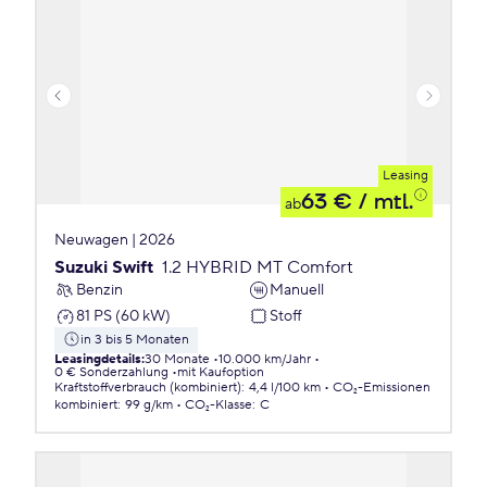
Leasing
63 €
/ mtl.
ab
Neuwagen | 2026
Suzuki Swift
1.2 HYBRID MT Comfort
Benzin
Manuell
81 PS (60 kW)
Stoff
in 3 bis 5 Monaten
Leasingdetails
:
30 Monate
10.000 km/Jahr
0 € Sonderzahlung
mit Kaufoption
Kraftstoffverbrauch (kombiniert)
:
4,4 l/100 km
CO₂-Emissionen
kombiniert
:
99 g/km
CO₂-Klasse
:
C