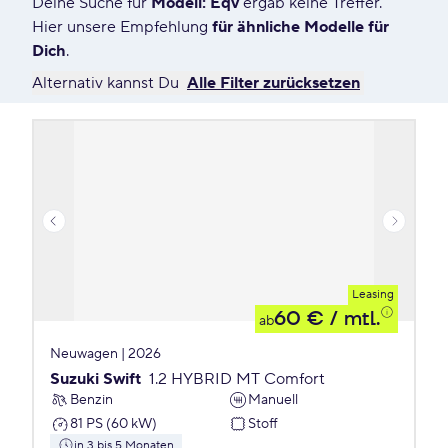
Deine Suche für
Modell: Eqv
ergab keine Treffer.
0 Angebote für Deine Suche
Hier unsere Empfehlung
für ähnliche Modelle für
Dich
.
Alternativ kannst Du
Alle Filter zurücksetzen
Leasing
60 €
/ mtl.
ab
Neuwagen | 2026
Suzuki Swift
1.2 HYBRID MT Comfort
Benzin
Manuell
81 PS (60 kW)
Stoff
in 3 bis 5 Monaten