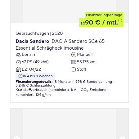
Finanzierungsanfrage
90 €
/ mtl.
ab
Gebrauchtwagen | 2020
Dacia Sandero
DACIA Sandero SCe 65
Essential Schräghecklimousine
Benzin
Manuell
67 PS (49 kW)
55.175 km
EZ
:
04/22
Stoff
in 4 bis 8 Wochen
Finanzierungsdetails
:
48 Monate
1.998 € Sonderzahlung
5.245 € Schlusszahlung
Kraftstoffverbrauch (kombiniert)
:
k.A.
CO₂-Emissionen
kombiniert
:
124 g/km