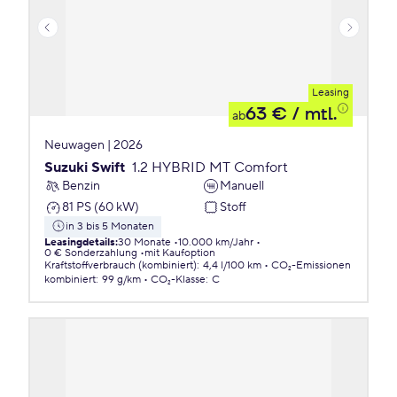
Leasing
63 €
/ mtl.
ab
Neuwagen | 2026
Suzuki Swift
1.2 HYBRID MT Comfort
Benzin
Manuell
81 PS (60 kW)
Stoff
in 3 bis 5 Monaten
Leasingdetails
:
30 Monate
10.000 km/Jahr
0 € Sonderzahlung
mit Kaufoption
Kraftstoffverbrauch (kombiniert)
:
4,4 l/100 km
CO₂-Emissionen
kombiniert
:
99 g/km
CO₂-Klasse
:
C