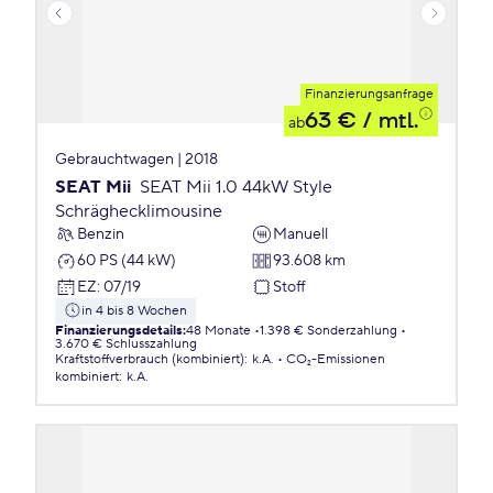
Finanzierungsanfrage
63 €
/ mtl.
ab
Gebrauchtwagen | 2018
SEAT Mii
SEAT Mii 1.0 44kW Style
Schräghecklimousine
Benzin
Manuell
60 PS (44 kW)
93.608 km
EZ
:
07/19
Stoff
in 4 bis 8 Wochen
Finanzierungsdetails
:
48 Monate
1.398 € Sonderzahlung
3.670 € Schlusszahlung
Kraftstoffverbrauch (kombiniert)
:
k.A.
CO₂-Emissionen
kombiniert
:
k.A.