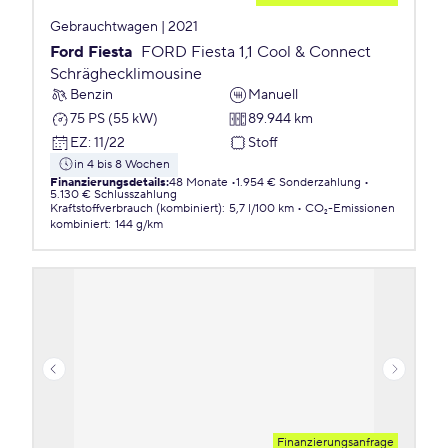
Gebrauchtwagen | 2021
Ford Fiesta
FORD Fiesta 1,1 Cool & Connect
Schräghecklimousine
Benzin
Manuell
75 PS (55 kW)
89.944 km
EZ
:
11/22
Stoff
in 4 bis 8 Wochen
Finanzierungsdetails
:
48 Monate
1.954 € Sonderzahlung
5.130 € Schlusszahlung
Kraftstoffverbrauch (kombiniert)
:
5,7 l/100 km
CO₂-Emissionen
kombiniert
:
144 g/km
Finanzierungsanfrage