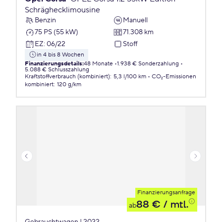
Schräghecklimousine
Benzin
Manuell
75 PS (55 kW)
71.308 km
EZ
:
06/22
Stoff
in 4 bis 8 Wochen
Finanzierungsdetails
:
48 Monate
1.938 € Sonderzahlung
5.088 € Schlusszahlung
Kraftstoffverbrauch (kombiniert)
:
5,3 l/100 km
CO₂-Emissionen
kombiniert
:
120 g/km
Finanzierungsanfrage
88 €
/ mtl.
ab