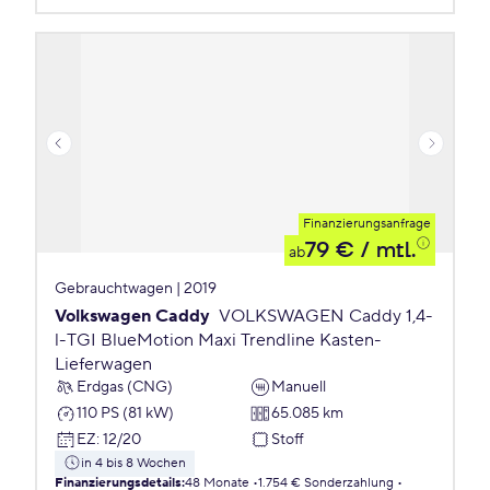
Finanzierungsanfrage
79 €
/ mtl.
ab
Gebrauchtwagen | 2019
Volkswagen Caddy
VOLKSWAGEN Caddy 1,4-
l-TGI BlueMotion Maxi Trendline Kasten-
Lieferwagen
Erdgas (CNG)
Manuell
110 PS (81 kW)
65.085 km
EZ
:
12/20
Stoff
in 4 bis 8 Wochen
Finanzierungsdetails
:
48 Monate
1.754 € Sonderzahlung