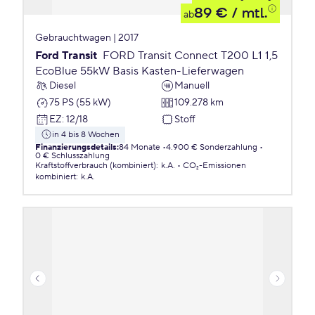
89 €
/ mtl.
ab
Gebrauchtwagen | 2017
Ford Transit
FORD Transit Connect T200 L1 1,5
EcoBlue 55kW Basis Kasten-Lieferwagen
Diesel
Manuell
75 PS (55 kW)
109.278 km
EZ
:
12/18
Stoff
in 4 bis 8 Wochen
Finanzierungsdetails
:
84 Monate
4.900 € Sonderzahlung
0 € Schlusszahlung
Kraftstoffverbrauch (kombiniert)
:
k.A.
CO₂-Emissionen
kombiniert
:
k.A.