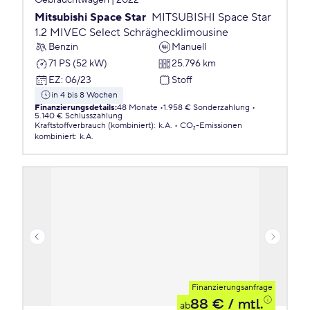
Gebrauchtwagen | 2022
Mitsubishi Space Star
MITSUBISHI Space Star
1.2 MIVEC Select Schräghecklimousine
Benzin
Manuell
71 PS (52 kW)
25.796 km
EZ
:
06/23
Stoff
in 4 bis 8 Wochen
Finanzierungsdetails
:
48 Monate
1.958 € Sonderzahlung
5.140 € Schlusszahlung
Kraftstoffverbrauch (kombiniert)
:
k.A.
CO₂-Emissionen
kombiniert
:
k.A.
Finanzierungsanfrage
88 €
/ mtl.
ab