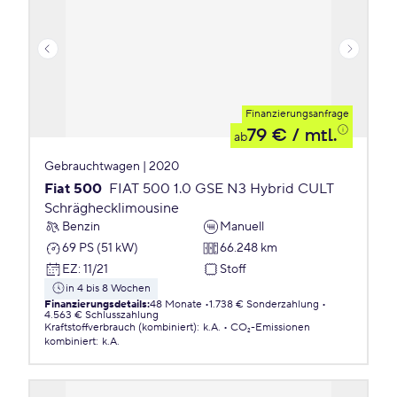
Finanzierungsanfrage
79 €
/ mtl.
ab
Gebrauchtwagen | 2020
Fiat 500
FIAT 500 1.0 GSE N3 Hybrid CULT
Schräghecklimousine
Benzin
Manuell
69 PS (51 kW)
66.248 km
EZ
:
11/21
Stoff
in 4 bis 8 Wochen
Finanzierungsdetails
:
48 Monate
1.738 € Sonderzahlung
4.563 € Schlusszahlung
Kraftstoffverbrauch (kombiniert)
:
k.A.
CO₂-Emissionen
kombiniert
:
k.A.