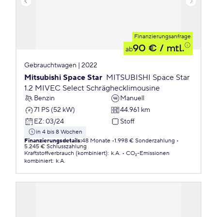
Finanzierungsanfrage
90 €
/ mtl.
ab
Gebrauchtwagen | 2022
Mitsubishi Space Star
MITSUBISHI Space Star
1.2 MIVEC Select Schräghecklimousine
Benzin
Manuell
71 PS (52 kW)
44.961 km
EZ
:
03/24
Stoff
in 4 bis 8 Wochen
Finanzierungsdetails
:
48 Monate
1.998 € Sonderzahlung
5.245 € Schlusszahlung
Kraftstoffverbrauch (kombiniert)
:
k.A.
CO₂-Emissionen
kombiniert
:
k.A.