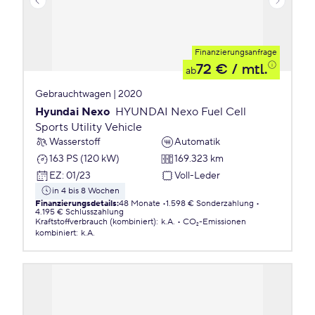
Finanzierungsanfrage
72 €
/ mtl.
ab
Gebrauchtwagen | 2020
Hyundai Nexo
HYUNDAI Nexo Fuel Cell
Sports Utility Vehicle
Wasserstoff
Automatik
163 PS (120 kW)
169.323 km
EZ
:
01/23
Voll-Leder
in 4 bis 8 Wochen
Finanzierungsdetails
:
48 Monate
1.598 € Sonderzahlung
4.195 € Schlusszahlung
Kraftstoffverbrauch (kombiniert)
:
k.A.
CO₂-Emissionen
kombiniert
:
k.A.