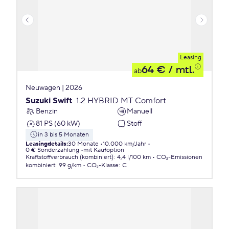
Leasing
64 €
/ mtl.
ab
Neuwagen | 2026
Suzuki Swift
1.2 HYBRID MT Comfort
Benzin
Manuell
81 PS (60 kW)
Stoff
in 3 bis 5 Monaten
Leasingdetails
:
30 Monate
10.000 km/Jahr
0 € Sonderzahlung
mit Kaufoption
Kraftstoffverbrauch (kombiniert)
:
4,4 l/100 km
CO₂-Emissionen
kombiniert
:
99 g/km
CO₂-Klasse
:
C