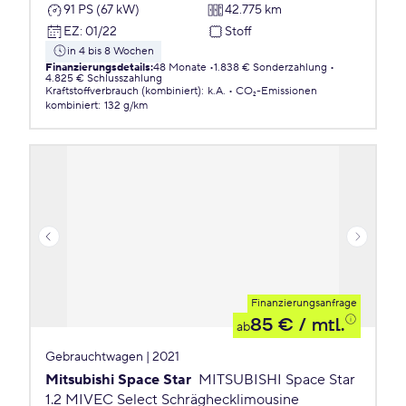
91 PS (67 kW)
42.775 km
EZ
:
01/22
Stoff
in 4 bis 8 Wochen
Finanzierungsdetails
:
48 Monate
1.838 € Sonderzahlung
4.825 € Schlusszahlung
Kraftstoffverbrauch (kombiniert)
:
k.A.
CO₂-Emissionen
kombiniert
:
132 g/km
Finanzierungsanfrage
85 €
/ mtl.
ab
Gebrauchtwagen | 2021
Mitsubishi Space Star
MITSUBISHI Space Star
1.2 MIVEC Select Schräghecklimousine