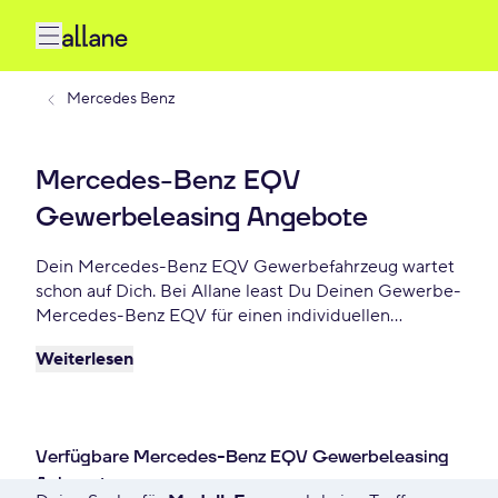
Mercedes Benz
Mercedes-Benz EQV
Gewerbeleasing Angebote
Dein Mercedes-Benz EQV Gewerbefahrzeug wartet
schon auf Dich. Bei Allane least Du Deinen Gewerbe-
Mercedes-Benz EQV für einen individuellen
Zeitraum und entscheidest am Ende der Laufzeit ob
Weiterlesen
Du Dein Mercedes-Benz EQV kaufen möchtest oder
zurückgeben willst. Finde das perfekte Mercedes-
Benz EQV Gewerbe-Angebot schon ab - €/mtl.
Verfügbare Mercedes-Benz EQV Gewerbeleasing
Anbegote