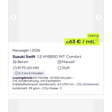
Leasing
63 €
/ mtl.
ab
Neuwagen | 2026
Suzuki Swift
1.2 HYBRID MT Comfort
Benzin
Manuell
81 PS (60 kW)
Stoff
in 3 bis 5 Monaten
Leasingdetails
:
30 Monate
10.000 km/Jahr
0 € Sonderzahlung
mit Kaufoption
Kraftstoffverbrauch (kombiniert)
:
4,4 l/100 km
CO₂-Emissionen
kombiniert
:
99 g/km
CO₂-Klasse
:
C