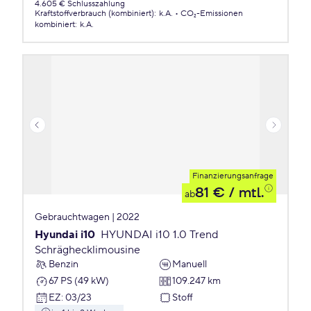
4.605 € Schlusszahlung
Kraftstoffverbrauch (kombiniert)
:
k.A.
CO₂-Emissionen
kombiniert
:
k.A.
Finanzierungsanfrage
81 €
/ mtl.
ab
Gebrauchtwagen | 2022
Hyundai i10
HYUNDAI i10 1.0 Trend
Schräghecklimousine
Benzin
Manuell
67 PS (49 kW)
109.247 km
EZ
:
03/23
Stoff