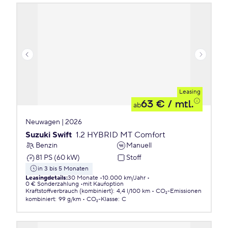
Leasing
63 €
/ mtl.
ab
Neuwagen | 2026
Suzuki Swift
1.2 HYBRID MT Comfort
Benzin
Manuell
81 PS (60 kW)
Stoff
in 3 bis 5 Monaten
Leasingdetails
:
30 Monate
10.000 km/Jahr
0 € Sonderzahlung
mit Kaufoption
Kraftstoffverbrauch (kombiniert)
:
4,4 l/100 km
CO₂-Emissionen
kombiniert
:
99 g/km
CO₂-Klasse
:
C