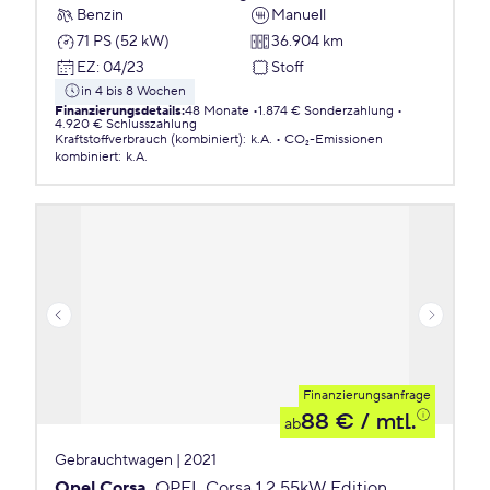
Benzin
Manuell
71 PS (52 kW)
36.904 km
EZ
:
04/23
Stoff
in 4 bis 8 Wochen
Finanzierungsdetails
:
48 Monate
1.874 € Sonderzahlung
4.920 € Schlusszahlung
Kraftstoffverbrauch (kombiniert)
:
k.A.
CO₂-Emissionen
kombiniert
:
k.A.
Finanzierungsanfrage
88 €
/ mtl.
ab
Gebrauchtwagen | 2021
Opel Corsa
OPEL Corsa 1.2 55kW Edition