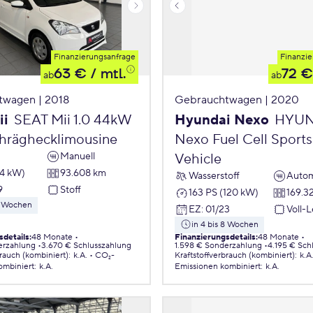
Finanzierungsanfrage
Finanzie
63 €
/ mtl.
72 €
ab
ab
twagen | 2018
Gebrauchtwagen | 2020
ii
SEAT Mii 1.0 44kW
Hyundai Nexo
HYUN
chräghecklimousine
Nexo Fuel Cell Sports 
Manuell
Vehicle
44 kW)
93.608 km
Wasserstoff
Autom
9
Stoff
163 PS (120 kW)
169.3
 8 Wochen
EZ
:
01/23
Voll-
in 4 bis 8 Wochen
sdetails
:
48 Monate
Finanzierungsdetails
:
48 Monate
erzahlung
3.670 € Schlusszahlung
1.598 € Sonderzahlung
4.195 € Sch
brauch (kombiniert)
:
k.A.
CO₂-
Kraftstoffverbrauch (kombiniert)
:
k.A
ombiniert
:
k.A.
Emissionen
kombiniert
:
k.A.