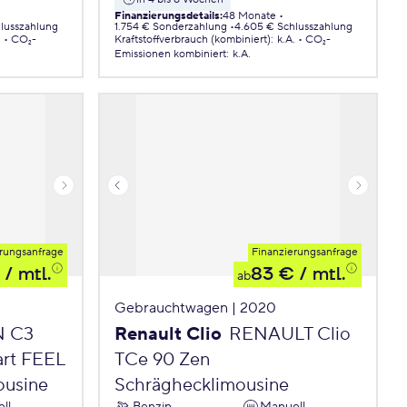
Finanzierungsdetails
:
48 Monate
lusszahlung
1.754 € Sonderzahlung
4.605 € Schlusszahlung
.
CO₂-
Kraftstoffverbrauch (kombiniert)
:
k.A.
CO₂-
Emissionen
kombiniert
:
k.A.
rungsanfrage
Finanzierungsanfrage
/ mtl.
83 €
/ mtl.
ab
Gebrauchtwagen | 2020
N C3
Renault Clio
RENAULT Clio
art FEEL
TCe 90 Zen
ousine
Schräghecklimousine
ll
Benzin
Manuell