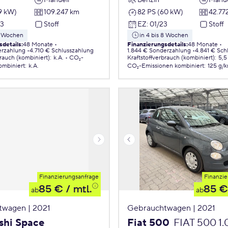
9 kW)
109.247 km
82 PS (60 kW)
42.77
23
Stoff
EZ
:
01/23
Stoff
 8 Wochen
in 4 bis 8 Wochen
sdetails
:
48 Monate
Finanzierungsdetails
:
48 Monate
erzahlung
4.710 € Schlusszahlung
1.844 € Sonderzahlung
4.841 € Sch
brauch (kombiniert)
:
k.A.
CO₂-
Kraftstoffverbrauch (kombiniert)
:
5,5
ombiniert
:
k.A.
CO₂-Emissionen
kombiniert
:
125 g/
Finanzierungsanfrage
Finanzie
85 €
/ mtl.
85 €
ab
ab
twagen | 2021
Gebrauchtwagen | 2021
shi Space
Fiat 500
FIAT 500 1