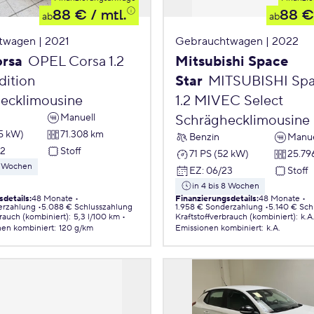
88 €
/ mtl.
88 €
ab
ab
twagen | 2021
Gebrauchtwagen | 2022
orsa
OPEL Corsa 1.2
Mitsubishi Space
ition
Star
MITSUBISHI Spa
ecklimousine
1.2 MIVEC Select
Manuell
Schräghecklimousine
55 kW)
71.308 km
Benzin
Manue
22
Stoff
71 PS (52 kW)
25.79
 8 Wochen
EZ
:
06/23
Stoff
in 4 bis 8 Wochen
sdetails
:
48 Monate
Finanzierungsdetails
:
48 Monate
erzahlung
5.088 € Schlusszahlung
1.958 € Sonderzahlung
5.140 € Sch
brauch (kombiniert)
:
5,3 l/100 km
Kraftstoffverbrauch (kombiniert)
:
k.A
nen
kombiniert
:
120 g/km
Emissionen
kombiniert
:
k.A.