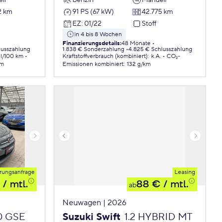
2 km
91 PS (67 kW)
42.775 km
EZ
:
01/22
Stoff
in 4 bis 8 Wochen
Finanzierungsdetails
:
48 Monate
lusszahlung
1.838 € Sonderzahlung
4.825 € Schlusszahlung
 l/100 km
Kraftstoffverbrauch (kombiniert)
:
k.A.
CO₂-
km
Emissionen
kombiniert
:
132 g/km
rungsanfrage
Leasing
/ mtl.
88 €
/ mtl.
ab
Neuwagen | 2026
.0 GSE
Suzuki Swift
1.2 HYBRID MT