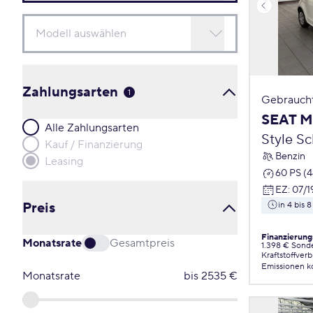
Zahlungsarten
1
Gebrauch
SEAT M
Alle Zahlungsarten
Style S
Kauf / Finanzierung
Benzin
Leasing
60 PS (
EZ
:
07/1
Preis
in 4 bis
Finanzierung
Monatsrate
Gesamtpreis
1.398 € Sond
Kraftstoffver
Emissionen
k
Monatsrate
bis
2535
€