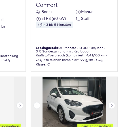
Comfort
Benzin
Manuell
81 PS (60 kW)
Stoff
ll
in 3 bis 5 Monaten
7 km
Leasingdetails
:
30 Monate
10.000 km/Jahr
0 € Sonderzahlung
mit Kaufoption
Kraftstoffverbrauch (kombiniert)
:
4,4 l/100 km
lusszahlung
.
CO₂-
CO₂-Emissionen
kombiniert
:
99 g/km
CO₂-
Klasse
:
C
rungsanfrage
Finanzierungsanfrage