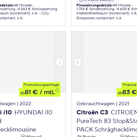
sdetails
:
48 Monate
Finanzierungsdetails
:
48 Monate
erzahlung
4.563 € Schlusszahlung
1.754 € Sonderzahlung
4.605 € Sch
brauch (kombiniert)
:
k.A.
CO₂-
Kraftstoffverbrauch (kombiniert)
:
k.A
ombiniert
:
k.A.
Emissionen
kombiniert
:
k.A.
Finanzierungsanfrage
Finanzie
81 €
/ mtl.
83 €
ab
ab
twagen | 2022
Gebrauchtwagen | 2021
 i10
HYUNDAI i10
Citroën C3
CITROE
d
PureTech 83 Stop&St
ecklimousine
PACK Schräghecklim
Manuell
Benzin
Manue