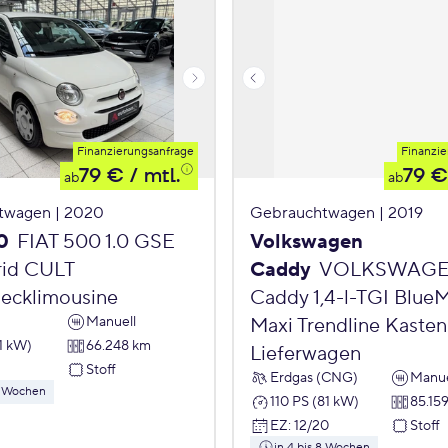
Finanzierungsanfrage
Finanzie
79 €
/ mtl.
79 €
ab
ab
twagen | 2020
Gebrauchtwagen | 2019
0
FIAT 500 1.0 GSE
Volkswagen
id CULT
Caddy
VOLKSWAG
ecklimousine
Caddy 1,4-l-TGI Blue
Manuell
Maxi Trendline Kasten
1 kW)
66.248 km
Lieferwagen
Stoff
Erdgas (CNG)
Manue
 8 Wochen
110 PS (81 kW)
85.15
EZ
:
12/20
Stoff
in 4 bis 8 Wochen