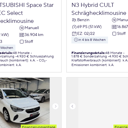
TSUBISHI Space Star
N3 Hybrid CULT
EC Select
Schräghecklimousine
Benzin
Manue
ecklimousine
69 PS (51 kW)
16.86
Manuell
EZ
:
02/22
Stoff
2 kW)
36.904 km
in 4 bis 8 Wochen
23
Stoff
 8 Wochen
sdetails
:
48 Monate
Finanzierungsdetails
:
48 Monate
erzahlung
4.920 € Schlusszahlung
1.878 € Sonderzahlung
4.930 € Sch
brauch (kombiniert)
:
k.A.
CO₂-
Kraftstoffverbrauch (kombiniert)
:
k.A
ombiniert
:
k.A.
Emissionen
kombiniert
:
k.A.
Finanzierungsanfrage
Finanzie