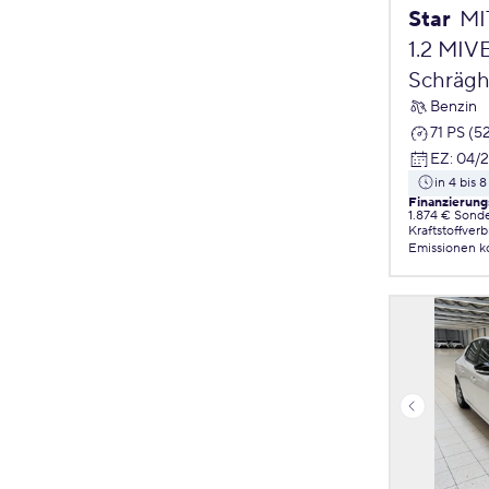
Star
MI
1.2 MIV
Schrägh
Benzin
71 PS (5
EZ
:
04/
in 4 bis
Finanzierung
1.874 € Sond
Kraftstoffver
Emissionen
k