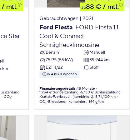
/ mtl.
88 €
/ mtl.
ab
Gebrauchtwagen | 2021
Ford Fiesta
FORD Fiesta 1,1
ce Star
Cool & Connect
Schräghecklimousine
Benzin
Manuell
75 PS (55 kW)
89.944 km
ll
EZ
:
11/22
Stoff
6 km
in 4 bis 8 Wochen
Finanzierungsdetails
:
48 Monate
lusszahlung
1.954 € Sonderzahlung
5.130 € Schlusszahlung
.
CO₂-
Kraftstoffverbrauch (kombiniert)
:
5,7 l/100 km
CO₂-Emissionen
kombiniert
:
144 g/km