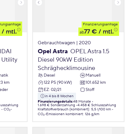
rungsanfrage
Finanzierungsanfrage
/ mtl.
77 €
/ mtl.
ab
Gebrauchtwagen | 2020
DAI
Opel Astra
OPEL Astra 1.5
Utility
Diesel 90kW Edition
Schräghecklimousine
atik
Diesel
Manuell
23 km
122 PS (90 kW)
101.652 km
Leder
EZ
:
02/21
Stoff
in 4 bis 8 Wochen
Finanzierungsdetails
:
48 Monate
lusszahlung
1.698 € Sonderzahlung
4.458 € Schlusszahlung
.
CO₂-
Kraftstoffverbrauch (kombiniert)
:
5,5 l/100 km
CO₂-Emissionen
kombiniert
:
126 g/km