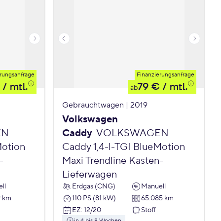
rungsanfrage
Finanzierungsanfrage
/ mtl.
79 €
/ mtl.
ab
Gebrauchtwagen | 2019
Volkswagen
EN
Caddy
VOLKSWAGEN
Motion
Caddy 1,4-l-TGI BlueMotion
-
Maxi Trendline Kasten-
Lieferwagen
ll
Erdgas (CNG)
Manuell
9 km
110 PS (81 kW)
65.085 km
EZ
:
12/20
Stoff
in 4 bis 8 Wochen