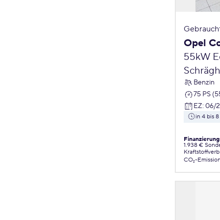
Gebrauch
Opel C
55kW Ed
Schrägh
Benzin
75 PS (
EZ
:
06/
in 4 bis
Finanzierung
1.938 € Sond
Kraftstoffver
CO₂-Emissio