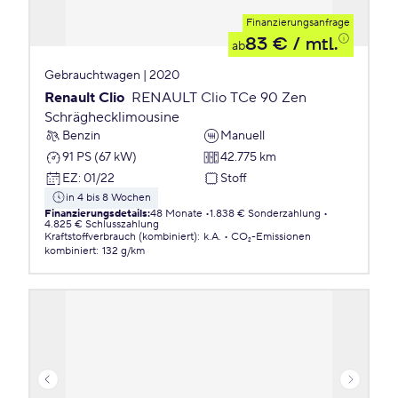
Finanzierungsanfrage
83 €
/ mtl.
ab
Gebrauchtwagen | 2020
Renault Clio
RENAULT Clio TCe 90 Zen
Schräghecklimousine
Benzin
Manuell
91 PS (67 kW)
42.775 km
EZ
:
01/22
Stoff
in 4 bis 8 Wochen
Finanzierungsdetails
:
48 Monate
1.838 € Sonderzahlung
4.825 € Schlusszahlung
Kraftstoffverbrauch (kombiniert)
:
k.A.
CO₂-Emissionen
kombiniert
:
132 g/km