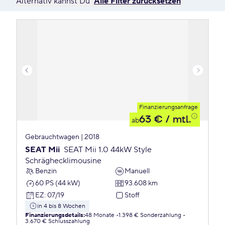
Alternativ kannst Du
Alle Filter zurücksetzen
Finanzierungsanfrage
63 €
/ mtl.
ab
Gebrauchtwagen | 2018
SEAT Mii
SEAT Mii 1.0 44kW Style
Schräghecklimousine
Benzin
Manuell
60 PS (44 kW)
93.608 km
EZ
:
07/19
Stoff
in 4 bis 8 Wochen
Finanzierungsdetails
:
48 Monate
1.398 € Sonderzahlung
3.670 € Schlusszahlung