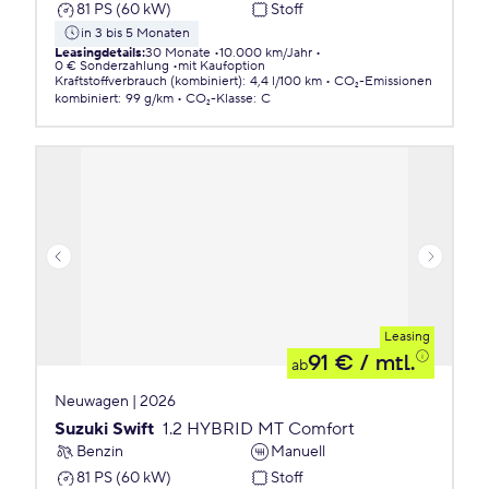
81 PS (60 kW)
Stoff
in 3 bis 5 Monaten
Leasingdetails
:
30 Monate
10.000 km/Jahr
0 € Sonderzahlung
mit Kaufoption
Kraftstoffverbrauch (kombiniert)
:
4,4 l/100 km
CO₂-Emissionen
kombiniert
:
99 g/km
CO₂-Klasse
:
C
Leasing
91 €
/ mtl.
ab
Neuwagen | 2026
Suzuki Swift
1.2 HYBRID MT Comfort
Benzin
Manuell
81 PS (60 kW)
Stoff