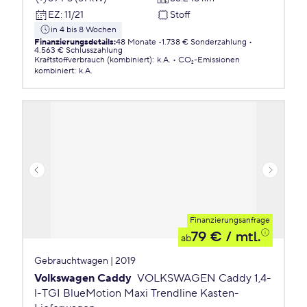
EZ
:
11/21
Stoff
in 4 bis 8 Wochen
Finanzierungsdetails
:
48 Monate
1.738 € Sonderzahlung
4.563 € Schlusszahlung
Kraftstoffverbrauch (kombiniert)
:
k.A.
CO₂-Emissionen
kombiniert
:
k.A.
Finanzierungsanfrage
79 €
/ mtl.
ab
Gebrauchtwagen | 2019
Volkswagen Caddy
VOLKSWAGEN Caddy 1,4-
l-TGI BlueMotion Maxi Trendline Kasten-