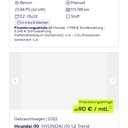
Benzin
Manuell
84 PS (62 kW)
113.748 km
EZ
:
05/22
Stoff
in 4 bis 8 Wochen
Finanzierungsdetails
:
48 Monate
1.998 € Sonderzahlung
5.245 € Schlusszahlung
Kraftstoffverbrauch (kombiniert)
:
k.A.
CO₂-Emissionen
kombiniert
:
k.A.
Finanzierungsanfrage
90 €
/ mtl.
ab
Gebrauchtwagen | 2022
Hyundai i10
HYUNDAI i10 1.2 Trend