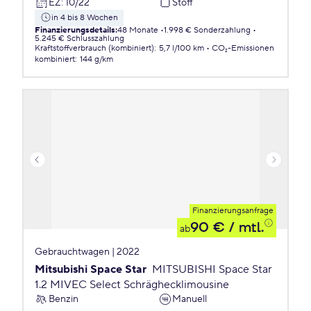
EZ
:
10/22
Stoff
in 4 bis 8 Wochen
Finanzierungsdetails
:
48 Monate
1.998 € Sonderzahlung
5.245 € Schlusszahlung
Kraftstoffverbrauch (kombiniert)
:
5,7 l/100 km
CO₂-Emissionen
kombiniert
:
144 g/km
Finanzierungsanfrage
90 €
/ mtl.
ab
Gebrauchtwagen | 2022
Mitsubishi Space Star
MITSUBISHI Space Star
1.2 MIVEC Select Schräghecklimousine
Benzin
Manuell