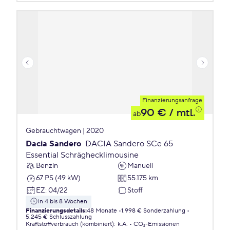
Finanzierungsanfrage
90 €
/ mtl.
ab
Gebrauchtwagen | 2020
Dacia Sandero
DACIA Sandero SCe 65
Essential Schräghecklimousine
Benzin
Manuell
67 PS (49 kW)
55.175 km
EZ
:
04/22
Stoff
in 4 bis 8 Wochen
Finanzierungsdetails
:
48 Monate
1.998 € Sonderzahlung
5.245 € Schlusszahlung
Kraftstoffverbrauch (kombiniert)
:
k.A.
CO₂-Emissionen