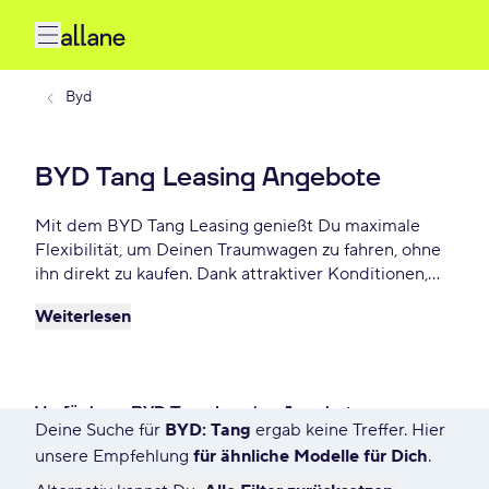
Byd
BYD Tang Leasing Angebote
Mit dem BYD Tang Leasing genießt Du maximale
Flexibilität, um Deinen Traumwagen zu fahren, ohne
ihn direkt zu kaufen. Dank attraktiver Konditionen,
individuellen Laufzeiten und niedrigen monatlichen
Weiterlesen
Raten bietet BYD Tang Leasing eine praktische und
beliebte Lösung für Autofahrer, die Wert auf Freiheit
und finanzielle Planbarkeit legen. Lease Deinen BYD
Tang schon ab - € monatlich.
Verfügbare BYD Tang Leasing Angebote
Deine Suche für
BYD: Tang
ergab keine Treffer. Hier
0 Angebote für Deine Suche
unsere Empfehlung
für ähnliche Modelle für Dich
.