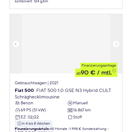
kombiniert
:
124 g/km
Finanzierungsanfrage
90 €
/ mtl.
ab
Gebrauchtwagen | 2021
Fiat 500
FIAT 500 1.0 GSE N3 Hybrid CULT
Schräghecklimousine
Benzin
Manuell
69 PS (51 kW)
16.867 km
EZ
:
02/22
Stoff
in 4 bis 8 Wochen
Finanzierungsdetails
:
48 Monate
1.998 € Sonderzahlung