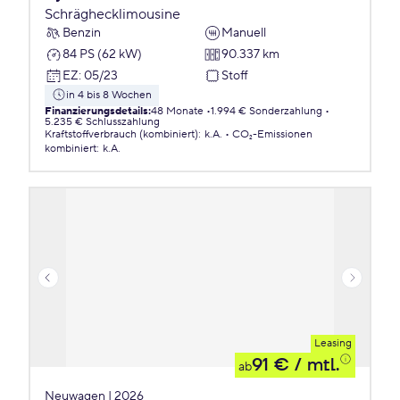
Schräghecklimousine
Benzin
Manuell
84 PS (62 kW)
90.337 km
EZ
:
05/23
Stoff
in 4 bis 8 Wochen
Finanzierungsdetails
:
48 Monate
1.994 € Sonderzahlung
5.235 € Schlusszahlung
Kraftstoffverbrauch (kombiniert)
:
k.A.
CO₂-Emissionen
kombiniert
:
k.A.
Leasing
91 €
/ mtl.
ab
Neuwagen | 2026