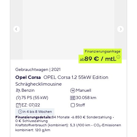
Finanzierungsanfrage
89 €
/ mtl.
ab
Gebrauchtwagen | 2021
Opel Corsa
OPEL Corsa 1.2 55kW Edition
Schräghecklimousine
Benzin
Manuell
75 PS (55 kW)
30.058 km
EZ
:
07/22
Stoff
in 4 bis 8 Wochen
Finanzierungsdetails
:
84 Monate
6.850 € Sonderzahlung
0 € Schlusszahlung
Kraftstoffverbrauch (kombiniert)
:
5,3 l/100 km
CO₂-Emissionen
kombiniert
:
120 g/km