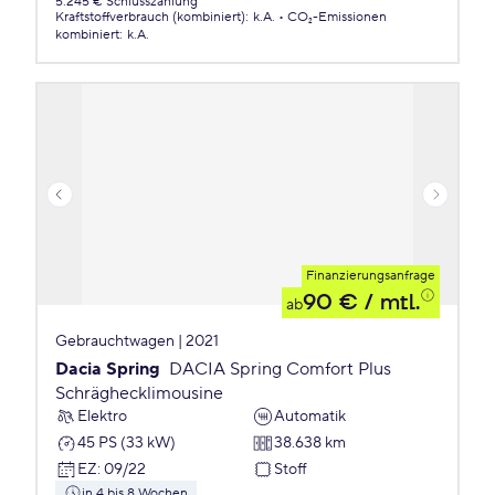
5.245 € Schlusszahlung
Kraftstoffverbrauch (kombiniert)
:
k.A.
CO₂-Emissionen
kombiniert
:
k.A.
Finanzierungsanfrage
90 €
/ mtl.
ab
Gebrauchtwagen | 2021
Dacia Spring
DACIA Spring Comfort Plus
Schräghecklimousine
Elektro
Automatik
45 PS (33 kW)
38.638 km
EZ
:
09/22
Stoff
in 4 bis 8 Wochen