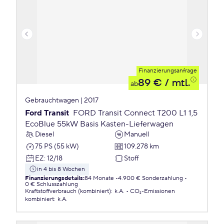
Finanzierungsanfrage
89 €
/ mtl.
ab
Gebrauchtwagen | 2017
Ford Transit
FORD Transit Connect T200 L1 1,5
EcoBlue 55kW Basis Kasten-Lieferwagen
Diesel
Manuell
75 PS (55 kW)
109.278 km
EZ
:
12/18
Stoff
in 4 bis 8 Wochen
Finanzierungsdetails
:
84 Monate
4.900 € Sonderzahlung
0 € Schlusszahlung
Kraftstoffverbrauch (kombiniert)
:
k.A.
CO₂-Emissionen
kombiniert
:
k.A.