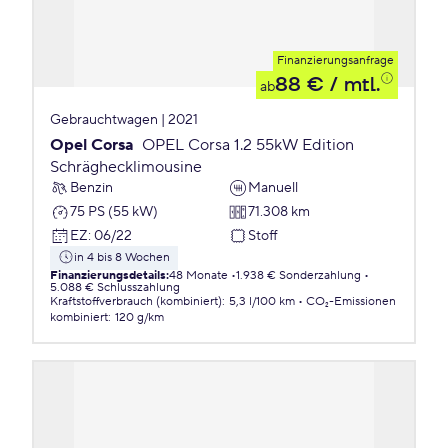
Finanzierungsanfrage
88 €
/ mtl.
ab
Gebrauchtwagen | 2021
Opel Corsa
OPEL Corsa 1.2 55kW Edition
Schräghecklimousine
Benzin
Manuell
75 PS (55 kW)
71.308 km
EZ
:
06/22
Stoff
in 4 bis 8 Wochen
Finanzierungsdetails
:
48 Monate
1.938 € Sonderzahlung
5.088 € Schlusszahlung
Kraftstoffverbrauch (kombiniert)
:
5,3 l/100 km
CO₂-Emissionen
kombiniert
:
120 g/km