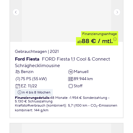
Finanzierungsanfrage
88 €
/ mtl.
ab
Gebrauchtwagen | 2021
Ford Fiesta
FORD Fiesta 1,1 Cool & Connect
Schräghecklimousine
Benzin
Manuell
75 PS (55 kW)
89.944 km
EZ
:
11/22
Stoff
in 4 bis 8 Wochen
Finanzierungsdetails
:
48 Monate
1.954 € Sonderzahlung
5.130 € Schlusszahlung
Kraftstoffverbrauch (kombiniert)
:
5,7 l/100 km
CO₂-Emissionen
kombiniert
:
144 g/km