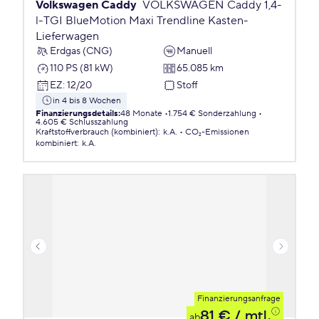
Volkswagen Caddy
VOLKSWAGEN Caddy 1,4-
l-TGI BlueMotion Maxi Trendline Kasten-
Lieferwagen
Erdgas (CNG)
Manuell
110 PS (81 kW)
65.085 km
EZ
:
12/20
Stoff
in 4 bis 8 Wochen
Finanzierungsdetails
:
48 Monate
1.754 € Sonderzahlung
4.605 € Schlusszahlung
Kraftstoffverbrauch (kombiniert)
:
k.A.
CO₂-Emissionen
kombiniert
:
k.A.
Finanzierungsanfrage
81 €
/ mtl.
ab