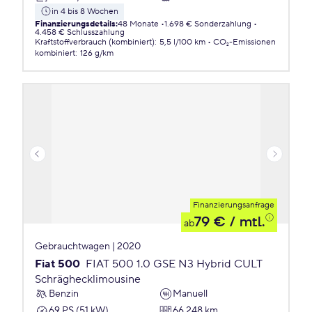
in 4 bis 8 Wochen
Finanzierungsdetails
:
48 Monate
1.698 € Sonderzahlung
4.458 € Schlusszahlung
Kraftstoffverbrauch (kombiniert)
:
5,5 l/100 km
CO₂-Emissionen
kombiniert
:
126 g/km
Finanzierungsanfrage
79 €
/ mtl.
ab
Gebrauchtwagen | 2020
Fiat 500
FIAT 500 1.0 GSE N3 Hybrid CULT
Schräghecklimousine
Benzin
Manuell
69 PS (51 kW)
66.248 km