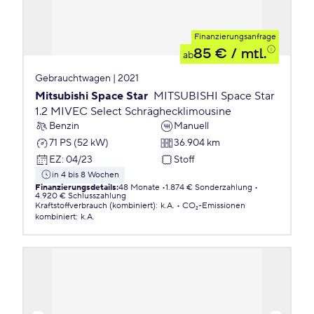
Finanzierungsanfrage
85 €
/ mtl.
ab
Gebrauchtwagen | 2021
Mitsubishi Space Star
MITSUBISHI Space Star
1.2 MIVEC Select Schräghecklimousine
Benzin
Manuell
71 PS (52 kW)
36.904 km
EZ
:
04/23
Stoff
in 4 bis 8 Wochen
Finanzierungsdetails
:
48 Monate
1.874 € Sonderzahlung
4.920 € Schlusszahlung
Kraftstoffverbrauch (kombiniert)
:
k.A.
CO₂-Emissionen
kombiniert
:
k.A.