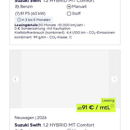
Suzuki Swift
1.2 HYBRID MT Comfort
Benzin
Manuell
81 PS (60 kW)
Stoff
in 3 bis 5 Monaten
Leasingdetails
:
30 Monate
10.000 km/Jahr
0 € Sonderzahlung
mit Kaufoption
Kraftstoffverbrauch (kombiniert)
:
4,4 l/100 km
CO₂-Emissionen
kombiniert
:
99 g/km
CO₂-Klasse
:
C
Leasing
91 €
/ mtl.
ab
Neuwagen | 2026
Suzuki Swift
1.2 HYBRID MT Comfort