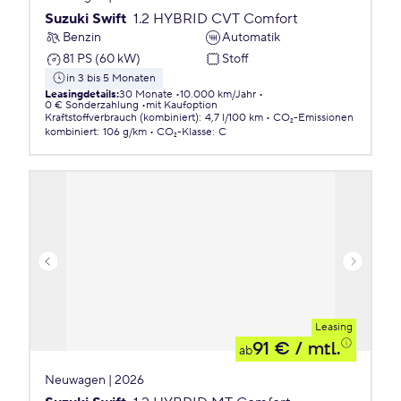
Suzuki Swift
1.2 HYBRID CVT Comfort
Benzin
Automatik
81 PS (60 kW)
Stoff
in 3 bis 5 Monaten
Leasingdetails
:
30 Monate
10.000 km/Jahr
0 € Sonderzahlung
mit Kaufoption
Kraftstoffverbrauch (kombiniert)
:
4,7 l/100 km
CO₂-Emissionen
kombiniert
:
106 g/km
CO₂-Klasse
:
C
Leasing
91 €
/ mtl.
ab
Neuwagen | 2026