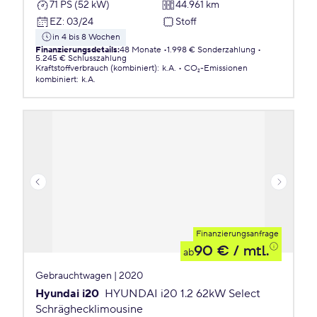
71 PS (52 kW)
44.961 km
EZ
:
03/24
Stoff
in 4 bis 8 Wochen
Finanzierungsdetails
:
48 Monate
1.998 € Sonderzahlung
5.245 € Schlusszahlung
Kraftstoffverbrauch (kombiniert)
:
k.A.
CO₂-Emissionen
kombiniert
:
k.A.
Finanzierungsanfrage
90 €
/ mtl.
ab
Gebrauchtwagen | 2020
Hyundai i20
HYUNDAI i20 1.2 62kW Select
Schräghecklimousine