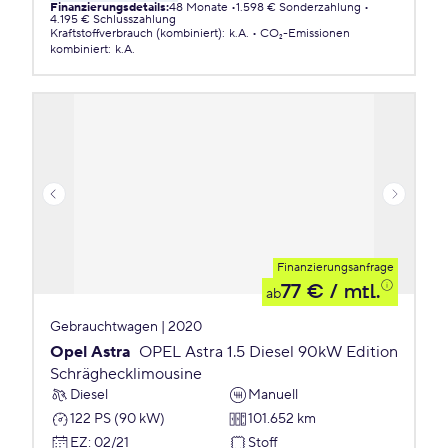
Finanzierungsdetails
:
48 Monate
1.598 € Sonderzahlung
4.195 € Schlusszahlung
Kraftstoffverbrauch (kombiniert)
:
k.A.
CO₂-Emissionen
kombiniert
:
k.A.
Finanzierungsanfrage
77 €
/ mtl.
ab
Gebrauchtwagen | 2020
Opel Astra
OPEL Astra 1.5 Diesel 90kW Edition
Schräghecklimousine
Diesel
Manuell
122 PS (90 kW)
101.652 km
EZ
:
02/21
Stoff