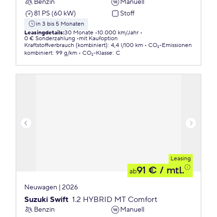
Benzin
Manuell
81 PS (60 kW)
Stoff
in 3 bis 5 Monaten
Leasingdetails
:
30 Monate
10.000 km/Jahr
0 € Sonderzahlung
mit Kaufoption
Kraftstoffverbrauch (kombiniert)
:
4,4 l/100 km
CO₂-Emissionen
kombiniert
:
99 g/km
CO₂-Klasse
:
C
Leasing
91 €
/ mtl.
ab
Neuwagen | 2026
Suzuki Swift
1.2 HYBRID MT Comfort
Benzin
Manuell