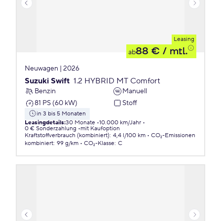
Leasing
88 €
/ mtl.
ab
Neuwagen | 2026
Suzuki Swift
1.2 HYBRID MT Comfort
Benzin
Manuell
81 PS (60 kW)
Stoff
in 3 bis 5 Monaten
Leasingdetails
:
30 Monate
10.000 km/Jahr
0 € Sonderzahlung
mit Kaufoption
Kraftstoffverbrauch (kombiniert)
:
4,4 l/100 km
CO₂-Emissionen
kombiniert
:
99 g/km
CO₂-Klasse
:
C