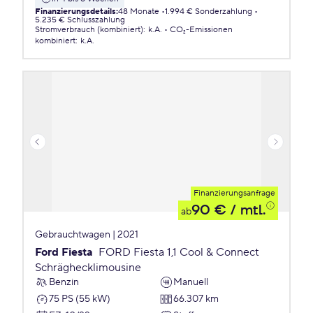
Finanzierungsdetails
:
48 Monate
1.994 € Sonderzahlung
5.235 € Schlusszahlung
Stromverbrauch (kombiniert)
:
k.A.
CO₂-Emissionen
kombiniert
:
k.A.
Finanzierungsanfrage
90 €
/ mtl.
ab
Gebrauchtwagen | 2021
Ford Fiesta
FORD Fiesta 1,1 Cool & Connect
Schräghecklimousine
Benzin
Manuell
75 PS (55 kW)
66.307 km