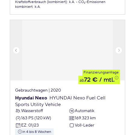
Kraftstoffverbrauch (kombiniert)
:
k.A.
CO₂-Emissionen
kombiniert
:
k.A.
Finanzierungsanfrage
72 €
/ mtl.
ab
Gebrauchtwagen | 2020
Hyundai Nexo
HYUNDAI Nexo Fuel Cell
Sports Utility Vehicle
Wasserstoff
Automatik
163 PS (120 kW)
169.323 km
EZ
:
01/23
Voll-Leder
in 4 bis 8 Wochen