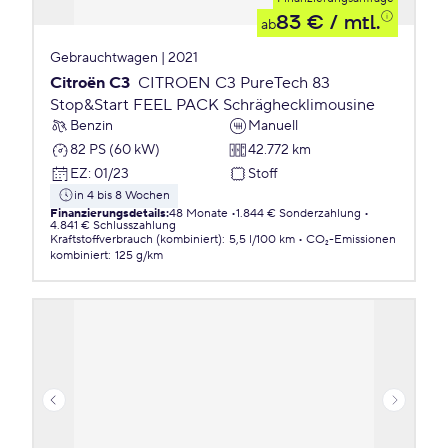
83 €
/ mtl.
ab
Gebrauchtwagen | 2021
Citroën C3
CITROEN C3 PureTech 83
Stop&Start FEEL PACK Schräghecklimousine
Benzin
Manuell
82 PS (60 kW)
42.772 km
EZ
:
01/23
Stoff
in 4 bis 8 Wochen
Finanzierungsdetails
:
48 Monate
1.844 € Sonderzahlung
4.841 € Schlusszahlung
Kraftstoffverbrauch (kombiniert)
:
5,5 l/100 km
CO₂-Emissionen
kombiniert
:
125 g/km