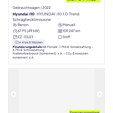
Gebrauchtwagen | 2022
Hyundai i10
HYUNDAI i10 1.0 Trend
Schräghecklimousine
Benzin
Manuell
67 PS (49 kW)
109.247 km
EZ
:
03/23
Stoff
in 4 bis 8 Wochen
Finanzierungsdetails
:
48 Monate
1.794 € Sonderzahlung
4.710 € Schlusszahlung
Kraftstoffverbrauch (kombiniert)
:
k.A.
CO₂-Emissionen
kombiniert
:
k.A.
Finanzierungsanfrage