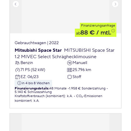
Finanzierungsanfrage
88 €
/ mtl.
ab
Gebrauchtwagen | 2022
Mitsubishi Space Star
MITSUBISHI Space Star
1.2 MIVEC Select Schräghecklimousine
Benzin
Manuell
71 PS (52 kW)
25.796 km
EZ
:
06/23
Stoff
in 4 bis 8 Wochen
Finanzierungsdetails
:
48 Monate
1.958 € Sonderzahlung
5.140 € Schlusszahlung
Kraftstoffverbrauch (kombiniert)
:
k.A.
CO₂-Emissionen
kombiniert
:
k.A.