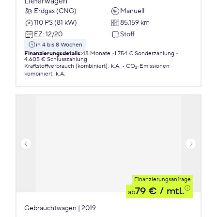
Lieferwagen
Erdgas (CNG)
Manuell
110 PS (81 kW)
85.159 km
EZ
:
12/20
Stoff
in 4 bis 8 Wochen
Finanzierungsdetails
:
48 Monate
1.754 € Sonderzahlung
4.605 € Schlusszahlung
Kraftstoffverbrauch (kombiniert)
:
k.A.
CO₂-Emissionen
kombiniert
:
k.A.
Finanzierungsanfrage
79 €
/ mtl.
ab
Gebrauchtwagen | 2019