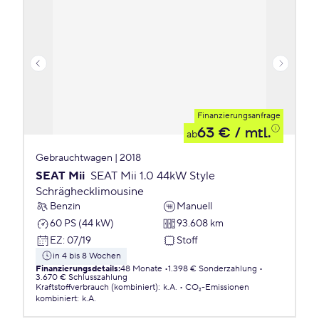
Finanzierungsanfrage
63 €
/ mtl.
ab
Gebrauchtwagen | 2018
SEAT Mii
SEAT Mii 1.0 44kW Style
Schräghecklimousine
Benzin
Manuell
60 PS (44 kW)
93.608 km
EZ
:
07/19
Stoff
in 4 bis 8 Wochen
Finanzierungsdetails
:
48 Monate
1.398 € Sonderzahlung
3.670 € Schlusszahlung
Kraftstoffverbrauch (kombiniert)
:
k.A.
CO₂-Emissionen
kombiniert
:
k.A.