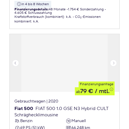
in 4 bis 8 Wochen
Finanzierungsdetails
:
48 Monate
1.754 € Sonderzahlung
4.605 € Schlusszahlung
Kraftstoffverbrauch (kombiniert)
:
k.A.
CO₂-Emissionen
kombiniert
:
k.A.
Finanzierungsanfrage
79 €
/ mtl.
ab
Gebrauchtwagen | 2020
Fiat 500
FIAT 500 1.0 GSE N3 Hybrid CULT
Schräghecklimousine
Benzin
Manuell
69 PS (51 kW)
66.248 km