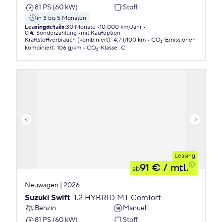
81 PS (60 kW)
Stoff
in 3 bis 5 Monaten
Leasingdetails
:
30 Monate
10.000 km/Jahr
0 € Sonderzahlung
mit Kaufoption
Kraftstoffverbrauch (kombiniert)
:
4,7 l/100 km
CO₂-Emissionen
kombiniert
:
106 g/km
CO₂-Klasse
:
C
Leasing
91 €
/ mtl.
ab
Neuwagen | 2026
Suzuki Swift
1.2 HYBRID MT Comfort
Benzin
Manuell
81 PS (60 kW)
Stoff