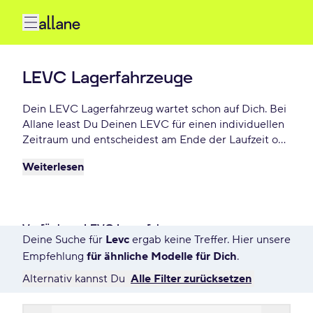
LEVC Lagerfahrzeuge
Dein LEVC Lagerfahrzeug wartet schon auf Dich. Bei
Allane least Du Deinen LEVC für einen individuellen
Zeitraum und entscheidest am Ende der Laufzeit ob
Du Dein LEVC kaufen möchtest oder zurückgeben
Weiterlesen
willst. Finde das perfekte LEVC Lagerfahrzeug
Angebot schon ab - € monatlich.
Verfügbare LEVC Lagerfahrzeuge
Deine Suche für
Levc
ergab keine Treffer. Hier unsere
9355 Angebote für Deine Suche
Empfehlung
für ähnliche Modelle für Dich
.
Alternativ kannst Du
Alle Filter zurücksetzen