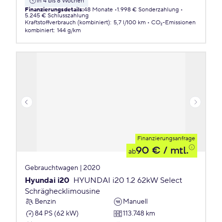
in 4 bis 8 Wochen
Finanzierungsdetails
:
48 Monate
1.998 € Sonderzahlung
5.245 € Schlusszahlung
Kraftstoffverbrauch (kombiniert)
:
5,7 l/100 km
CO₂-Emissionen
kombiniert
:
144 g/km
Finanzierungsanfrage
90 €
/ mtl.
ab
Gebrauchtwagen | 2020
Hyundai i20
HYUNDAI i20 1.2 62kW Select
Schräghecklimousine
Benzin
Manuell
84 PS (62 kW)
113.748 km