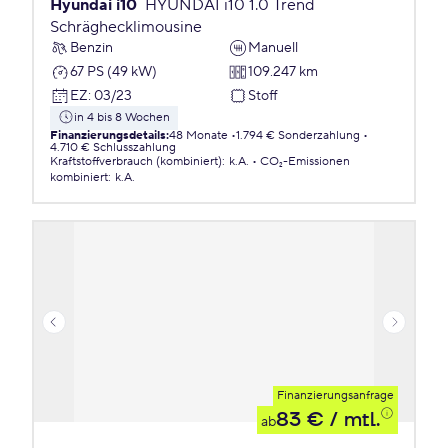
Hyundai i10
HYUNDAI i10 1.0 Trend
Schräghecklimousine
Benzin
Manuell
67 PS (49 kW)
109.247 km
EZ
:
03/23
Stoff
in 4 bis 8 Wochen
Finanzierungsdetails
:
48 Monate
1.794 € Sonderzahlung
4.710 € Schlusszahlung
Kraftstoffverbrauch (kombiniert)
:
k.A.
CO₂-Emissionen
kombiniert
:
k.A.
Finanzierungsanfrage
83 €
/ mtl.
ab