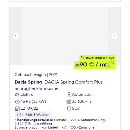
Finanzierungsanfrage
90 €
/ mtl.
ab
Gebrauchtwagen | 2021
Dacia Spring
DACIA Spring Comfort Plus
Schräghecklimousine
Elektro
Automatik
45 PS (33 kW)
38.638 km
EZ
:
09/22
Stoff
in 4 bis 8 Wochen
Finanzierungsdetails
:
48 Monate
1.994 € Sonderzahlung
5.235 € Schlusszahlung
Stromverbrauch (kombiniert)
:
k.A.
CO₂-Emissionen