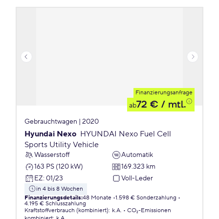
Finanzierungsanfrage
72 €
/ mtl.
ab
Gebrauchtwagen | 2020
Hyundai Nexo
HYUNDAI Nexo Fuel Cell
Sports Utility Vehicle
Wasserstoff
Automatik
163 PS (120 kW)
169.323 km
EZ
:
01/23
Voll-Leder
in 4 bis 8 Wochen
Finanzierungsdetails
:
48 Monate
1.598 € Sonderzahlung
4.195 € Schlusszahlung
Kraftstoffverbrauch (kombiniert)
:
k.A.
CO₂-Emissionen
kombiniert
:
k.A.