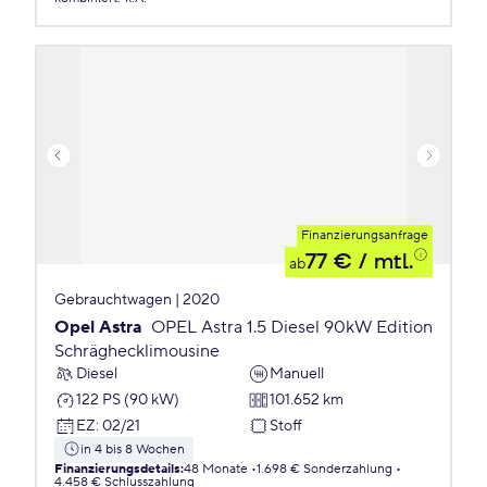
Finanzierungsanfrage
77 €
/ mtl.
ab
Gebrauchtwagen | 2020
Opel Astra
OPEL Astra 1.5 Diesel 90kW Edition
Schräghecklimousine
Diesel
Manuell
122 PS (90 kW)
101.652 km
EZ
:
02/21
Stoff
in 4 bis 8 Wochen
Finanzierungsdetails
:
48 Monate
1.698 € Sonderzahlung
4.458 € Schlusszahlung