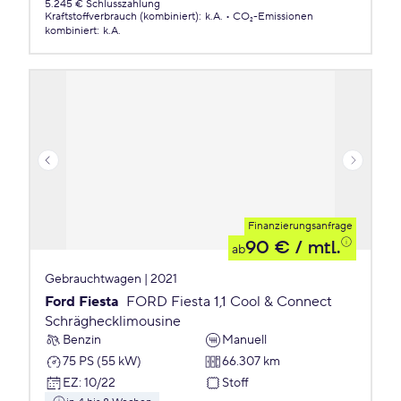
5.245 € Schlusszahlung
Kraftstoffverbrauch (kombiniert)
:
k.A.
CO₂-Emissionen
kombiniert
:
k.A.
Finanzierungsanfrage
90 €
/ mtl.
ab
Gebrauchtwagen | 2021
Ford Fiesta
FORD Fiesta 1,1 Cool & Connect
Schräghecklimousine
Benzin
Manuell
75 PS (55 kW)
66.307 km
EZ
:
10/22
Stoff