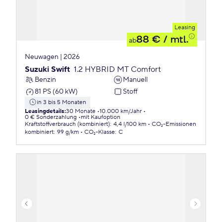
Leasing
88 €
/ mtl.
ab
Neuwagen | 2026
Suzuki Swift
1.2 HYBRID MT Comfort
Benzin
Manuell
81 PS (60 kW)
Stoff
in 3 bis 5 Monaten
Leasingdetails
:
30 Monate
10.000 km/Jahr
0 € Sonderzahlung
mit Kaufoption
Kraftstoffverbrauch (kombiniert)
:
4,4 l/100 km
CO₂-Emissionen
kombiniert
:
99 g/km
CO₂-Klasse
:
C