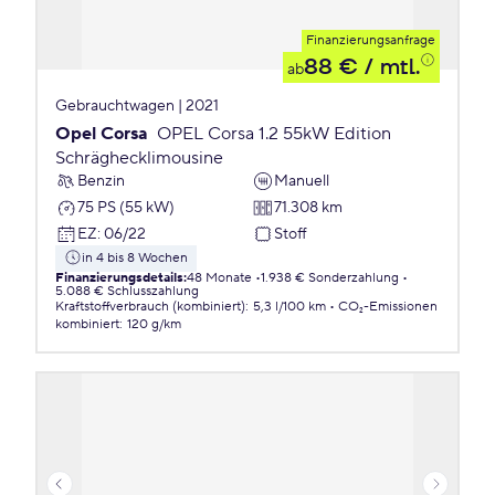
Finanzierungsanfrage
88 €
/ mtl.
ab
Gebrauchtwagen | 2021
Opel Corsa
OPEL Corsa 1.2 55kW Edition
Schräghecklimousine
Benzin
Manuell
75 PS (55 kW)
71.308 km
EZ
:
06/22
Stoff
in 4 bis 8 Wochen
Finanzierungsdetails
:
48 Monate
1.938 € Sonderzahlung
5.088 € Schlusszahlung
Kraftstoffverbrauch (kombiniert)
:
5,3 l/100 km
CO₂-Emissionen
kombiniert
:
120 g/km