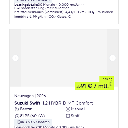
Leasingdetails
:
30 Monate
10.000 km/Jahr
0 € Sonderzahlung
mit Kaufoption
Kraftstoffverbrauch (kombiniert)
:
4,4 l/100 km
CO₂-Emissionen
kombiniert
:
99 g/km
CO₂-Klasse
:
C
Leasing
91 €
/ mtl.
ab
Neuwagen | 2026
Suzuki Swift
1.2 HYBRID MT Comfort
Benzin
Manuell
81 PS (60 kW)
Stoff
in 3 bis 5 Monaten
Leasingdetails
:
30 Monate
10.000 km/Jahr