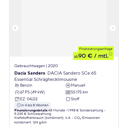
Finanzierungsanfrage
90 €
/ mtl.
ab
Gebrauchtwagen | 2020
Dacia Sandero
DACIA Sandero SCe 65
Essential Schräghecklimousine
Benzin
Manuell
67 PS (49 kW)
55.175 km
EZ
:
04/22
Stoff
in 4 bis 8 Wochen
Finanzierungsdetails
:
48 Monate
1.998 € Sonderzahlung
5.245 € Schlusszahlung
Kraftstoffverbrauch (kombiniert)
:
k.A.
CO₂-Emissionen
kombiniert
:
124 g/km