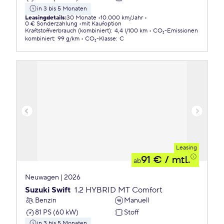
in 3 bis 5 Monaten
Leasingdetails
:
30 Monate
10.000 km/Jahr
0 € Sonderzahlung
mit Kaufoption
Kraftstoffverbrauch (kombiniert)
:
4,4 l/100 km
CO₂-Emissionen
kombiniert
:
99 g/km
CO₂-Klasse
:
C
Leasing
91 €
/ mtl.
ab
Neuwagen | 2026
Suzuki Swift
1.2 HYBRID MT Comfort
Benzin
Manuell
81 PS (60 kW)
Stoff
in 3 bis 5 Monaten