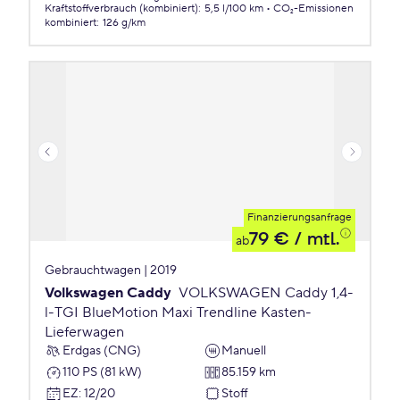
Kraftstoffverbrauch (kombiniert)
:
5,5 l/100 km
CO₂-Emissionen
kombiniert
:
126 g/km
Finanzierungsanfrage
79 €
/ mtl.
ab
Gebrauchtwagen | 2019
Volkswagen Caddy
VOLKSWAGEN Caddy 1,4-
l-TGI BlueMotion Maxi Trendline Kasten-
Lieferwagen
Erdgas (CNG)
Manuell
110 PS (81 kW)
85.159 km
EZ
:
12/20
Stoff