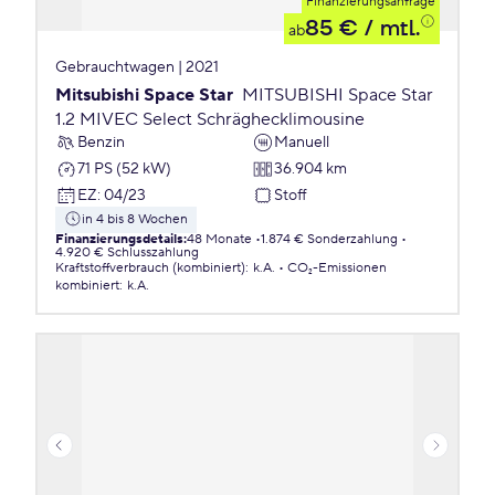
Finanzierungsanfrage
85 €
/ mtl.
ab
Gebrauchtwagen | 2021
Mitsubishi Space Star
MITSUBISHI Space Star
1.2 MIVEC Select Schräghecklimousine
Benzin
Manuell
71 PS (52 kW)
36.904 km
EZ
:
04/23
Stoff
in 4 bis 8 Wochen
Finanzierungsdetails
:
48 Monate
1.874 € Sonderzahlung
4.920 € Schlusszahlung
Kraftstoffverbrauch (kombiniert)
:
k.A.
CO₂-Emissionen
kombiniert
:
k.A.