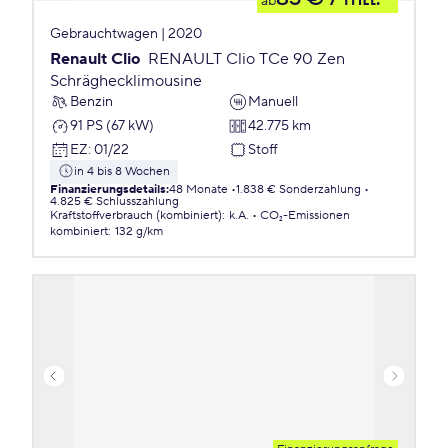
ab
Gebrauchtwagen | 2020
Renault Clio
RENAULT Clio TCe 90 Zen
Schräghecklimousine
Benzin
Manuell
91 PS (67 kW)
42.775 km
EZ
:
01/22
Stoff
in 4 bis 8 Wochen
Finanzierungsdetails
:
48 Monate
1.838 € Sonderzahlung
4.825 € Schlusszahlung
Kraftstoffverbrauch (kombiniert)
:
k.A.
CO₂-Emissionen
kombiniert
:
132 g/km