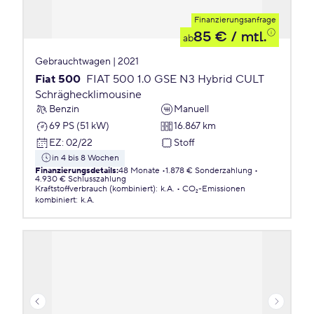
Finanzierungsanfrage
85 €
/ mtl.
ab
Gebrauchtwagen | 2021
Fiat 500
FIAT 500 1.0 GSE N3 Hybrid CULT
Schräghecklimousine
Benzin
Manuell
69 PS (51 kW)
16.867 km
EZ
:
02/22
Stoff
in 4 bis 8 Wochen
Finanzierungsdetails
:
48 Monate
1.878 € Sonderzahlung
4.930 € Schlusszahlung
Kraftstoffverbrauch (kombiniert)
:
k.A.
CO₂-Emissionen
kombiniert
:
k.A.