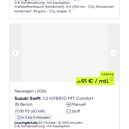
0 € Sonderzahlung
mit Kaufoption
Kraftstoffverbrauch (kombiniert)
:
4,4 l/100 km
CO₂-Emissionen
kombiniert
:
99 g/km
CO₂-Klasse
:
C
Leasing
91 €
/ mtl.
ab
Neuwagen | 2026
Suzuki Swift
1.2 HYBRID MT Comfort
Benzin
Manuell
81 PS (60 kW)
Stoff
in 3 bis 5 Monaten
Leasingdetails
:
30 Monate
10.000 km/Jahr
0 € Sonderzahlung
mit Kaufoption