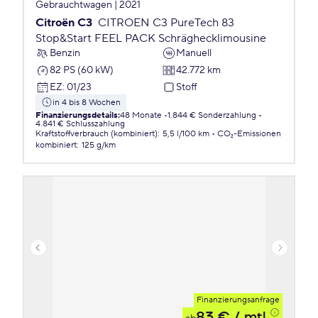
Gebrauchtwagen | 2021
Citroën C3
CITROEN C3 PureTech 83
Stop&Start FEEL PACK Schräghecklimousine
Benzin
Manuell
82 PS (60 kW)
42.772 km
EZ
:
01/23
Stoff
in 4 bis 8 Wochen
Finanzierungsdetails
:
48 Monate
1.844 € Sonderzahlung
4.841 € Schlusszahlung
Kraftstoffverbrauch (kombiniert)
:
5,5 l/100 km
CO₂-Emissionen
kombiniert
:
125 g/km
Finanzierungsanfrage
83 €
/ mtl.