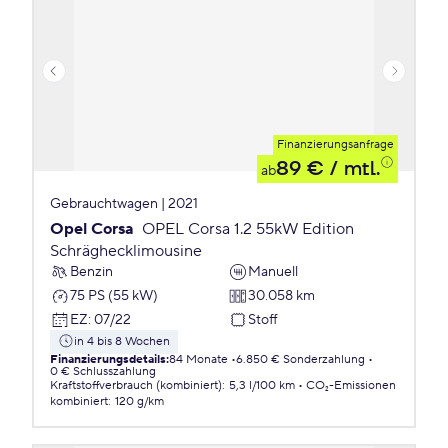
Finanzierungsanfrage
89 €
/ mtl.
ab
Gebrauchtwagen | 2021
Opel Corsa
OPEL Corsa 1.2 55kW Edition
Schräghecklimousine
Benzin
Manuell
75 PS (55 kW)
30.058 km
EZ
:
07/22
Stoff
in 4 bis 8 Wochen
Finanzierungsdetails
:
84 Monate
6.850 € Sonderzahlung
0 € Schlusszahlung
Kraftstoffverbrauch (kombiniert)
:
5,3 l/100 km
CO₂-Emissionen
kombiniert
:
120 g/km