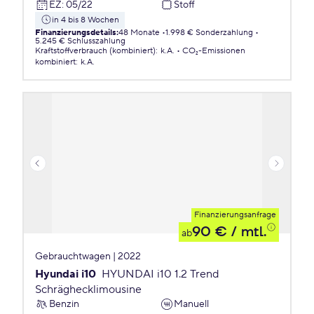
EZ
:
05/22
Stoff
in 4 bis 8 Wochen
Finanzierungsdetails
:
48 Monate
1.998 € Sonderzahlung
5.245 € Schlusszahlung
Kraftstoffverbrauch (kombiniert)
:
k.A.
CO₂-Emissionen
kombiniert
:
k.A.
Finanzierungsanfrage
90 €
/ mtl.
ab
Gebrauchtwagen | 2022
Hyundai i10
HYUNDAI i10 1.2 Trend
Schräghecklimousine
Benzin
Manuell