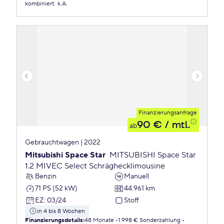
kombiniert
:
k.A.
Finanzierungsanfrage
90 €
/ mtl.
ab
Gebrauchtwagen | 2022
Mitsubishi Space Star
MITSUBISHI Space Star
1.2 MIVEC Select Schräghecklimousine
Benzin
Manuell
71 PS (52 kW)
44.961 km
EZ
:
03/24
Stoff
in 4 bis 8 Wochen
Finanzierungsdetails
:
48 Monate
1.998 € Sonderzahlung