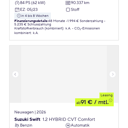
84 PS (62 kW)
90.337 km
EZ
:
05/23
Stoff
in 4 bis 8 Wochen
Finanzierungsdetails
:
48 Monate
1.994 € Sonderzahlung
5.235 € Schlusszahlung
Kraftstoffverbrauch (kombiniert)
:
k.A.
CO₂-Emissionen
kombiniert
:
k.A.
Leasing
91 €
/ mtl.
ab
Neuwagen | 2026
Suzuki Swift
1.2 HYBRID CVT Comfort
Benzin
Automatik