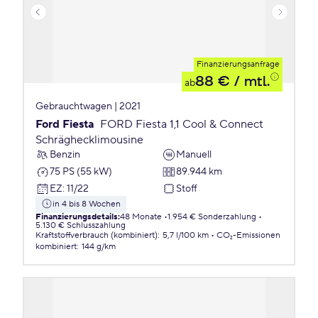
Finanzierungsanfrage
88 €
/ mtl.
ab
Gebrauchtwagen | 2021
Ford Fiesta
FORD Fiesta 1,1 Cool & Connect
Schräghecklimousine
Benzin
Manuell
75 PS (55 kW)
89.944 km
EZ
:
11/22
Stoff
in 4 bis 8 Wochen
Finanzierungsdetails
:
48 Monate
1.954 € Sonderzahlung
5.130 € Schlusszahlung
Kraftstoffverbrauch (kombiniert)
:
5,7 l/100 km
CO₂-Emissionen
kombiniert
:
144 g/km