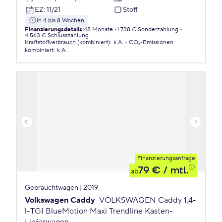
EZ
:
11/21
Stoff
in 4 bis 8 Wochen
Finanzierungsdetails
:
48 Monate
1.738 € Sonderzahlung
4.563 € Schlusszahlung
Kraftstoffverbrauch (kombiniert)
:
k.A.
CO₂-Emissionen
kombiniert
:
k.A.
Finanzierungsanfrage
79 €
/ mtl.
ab
Gebrauchtwagen | 2019
Volkswagen Caddy
VOLKSWAGEN Caddy 1,4-
l-TGI BlueMotion Maxi Trendline Kasten-