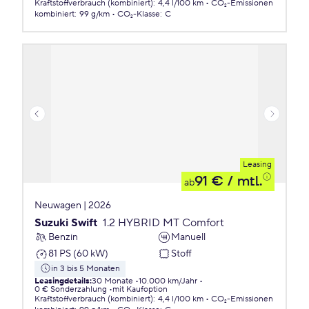
Kraftstoffverbrauch (kombiniert)
:
4,4 l/100 km
CO₂-Emissionen
kombiniert
:
99 g/km
CO₂-Klasse
:
C
Leasing
91 €
/ mtl.
ab
Neuwagen | 2026
Suzuki Swift
1.2 HYBRID MT Comfort
Benzin
Manuell
81 PS (60 kW)
Stoff
in 3 bis 5 Monaten
Leasingdetails
:
30 Monate
10.000 km/Jahr
0 € Sonderzahlung
mit Kaufoption
Kraftstoffverbrauch (kombiniert)
:
4,4 l/100 km
CO₂-Emissionen