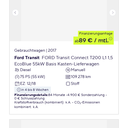
Finanzierungsanfrage
89 €
/ mtl.
ab
Gebrauchtwagen | 2017
Ford Transit
FORD Transit Connect T200 L1 1,5
EcoBlue 55kW Basis Kasten-Lieferwagen
Diesel
Manuell
75 PS (55 kW)
109.278 km
EZ
:
12/18
Stoff
in 4 bis 8 Wochen
Finanzierungsdetails
:
84 Monate
4.900 € Sonderzahlung
0 € Schlusszahlung
Kraftstoffverbrauch (kombiniert)
:
k.A.
CO₂-Emissionen
kombiniert
:
k.A.