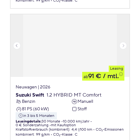
kombiniert
:
99 g/km
CO₂-Klasse
:
C
Leasing
91 €
/ mtl.
ab
Neuwagen | 2026
Suzuki Swift
1.2 HYBRID MT Comfort
Benzin
Manuell
81 PS (60 kW)
Stoff
in 3 bis 5 Monaten
Leasingdetails
:
30 Monate
10.000 km/Jahr
0 € Sonderzahlung
mit Kaufoption
Kraftstoffverbrauch (kombiniert)
:
4,4 l/100 km
CO₂-Emissionen
kombiniert
:
99 g/km
CO₂-Klasse
:
C