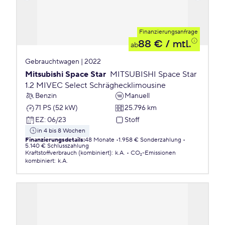
Finanzierungsanfrage
88 €
/ mtl.
ab
Gebrauchtwagen | 2022
Mitsubishi Space Star
MITSUBISHI Space Star
1.2 MIVEC Select Schräghecklimousine
Benzin
Manuell
71 PS (52 kW)
25.796 km
EZ
:
06/23
Stoff
in 4 bis 8 Wochen
Finanzierungsdetails
:
48 Monate
1.958 € Sonderzahlung
5.140 € Schlusszahlung
Kraftstoffverbrauch (kombiniert)
:
k.A.
CO₂-Emissionen
kombiniert
:
k.A.