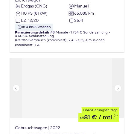
Lieferwagen
Erdgas (CNG)
Manuell
110 PS (81 kW)
65.085 km
EZ
:
12/20
Stoff
in 4 bis 8 Wochen
Finanzierungsdetails
:
48 Monate
1.754 € Sonderzahlung
4.605 € Schlusszahlung
Kraftstoffverbrauch (kombiniert)
:
k.A.
CO₂-Emissionen
kombiniert
:
k.A.
Finanzierungsanfrage
81 €
/ mtl.
ab
Gebrauchtwagen | 2022