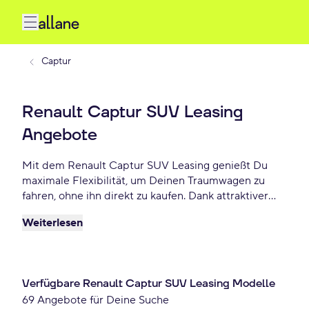
Captur
Renault Captur SUV Leasing
Angebote
Mit dem Renault Captur SUV Leasing genießt Du
maximale Flexibilität, um Deinen Traumwagen zu
fahren, ohne ihn direkt zu kaufen. Dank attraktiver
Konditionen, individuellen Laufzeiten und niedrigen
Weiterlesen
monatlichen Raten bietet Renault Captur SUV
Leasing eine praktische und beliebte Lösung für
Autofahrer, die Wert auf Freiheit und finanzielle
Planbarkeit legen. Lease Deinen Captur SUV schon
Verfügbare Renault Captur SUV Leasing Modelle
ab 237 € monatlich.
69 Angebote für Deine Suche