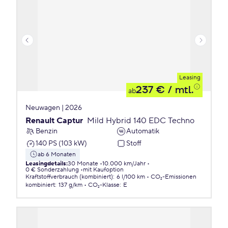
Leasing
237 €
/ mtl.
ab
Neuwagen | 2026
Renault Captur
Mild Hybrid 140 EDC Techno
Benzin
Automatik
140 PS (103 kW)
Stoff
ab 6 Monaten
Leasingdetails
:
30 Monate
10.000 km/Jahr
0 € Sonderzahlung
mit Kaufoption
Kraftstoffverbrauch (kombiniert)
:
6 l/100 km
CO₂-Emissionen
kombiniert
:
137 g/km
CO₂-Klasse
:
E