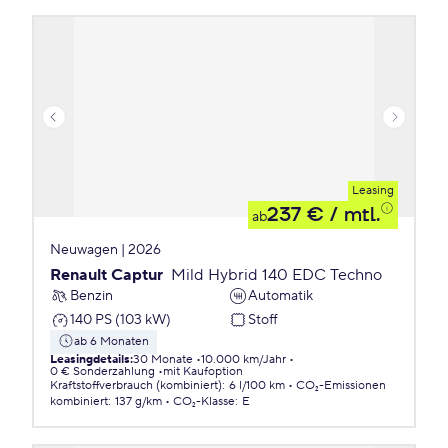
Leasing
237 €
/ mtl.
ab
Neuwagen | 2026
Renault Captur
Mild Hybrid 140 EDC Techno
Benzin
Automatik
140 PS (103 kW)
Stoff
ab 6 Monaten
Leasingdetails
:
30 Monate
10.000 km/Jahr
0 € Sonderzahlung
mit Kaufoption
Kraftstoffverbrauch (kombiniert)
:
6 l/100 km
CO₂-Emissionen
kombiniert
:
137 g/km
CO₂-Klasse
:
E