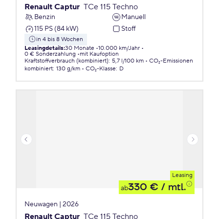
Renault Captur
TCe 115 Techno
Benzin
Manuell
115 PS (84 kW)
Stoff
in 4 bis 8 Wochen
Leasingdetails
:
30 Monate
10.000 km/Jahr
0 € Sonderzahlung
mit Kaufoption
Kraftstoffverbrauch (kombiniert)
:
5,7 l/100 km
CO₂-Emissionen
kombiniert
:
130 g/km
CO₂-Klasse
:
D
Leasing
330 €
/ mtl.
ab
Neuwagen | 2026
Renault Captur
TCe 115 Techno