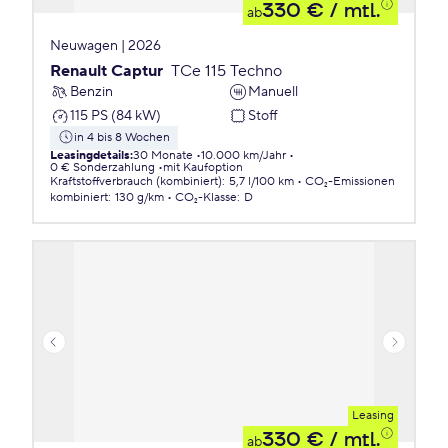
330 €
/ mtl.
ab
Neuwagen | 2026
Renault Captur
TCe 115 Techno
Benzin
Manuell
115 PS (84 kW)
Stoff
in 4 bis 8 Wochen
Leasingdetails
:
30 Monate
10.000 km/Jahr
0 € Sonderzahlung
mit Kaufoption
Kraftstoffverbrauch (kombiniert)
:
5,7 l/100 km
CO₂-Emissionen
kombiniert
:
130 g/km
CO₂-Klasse
:
D
Leasing
330 €
/ mtl.
ab