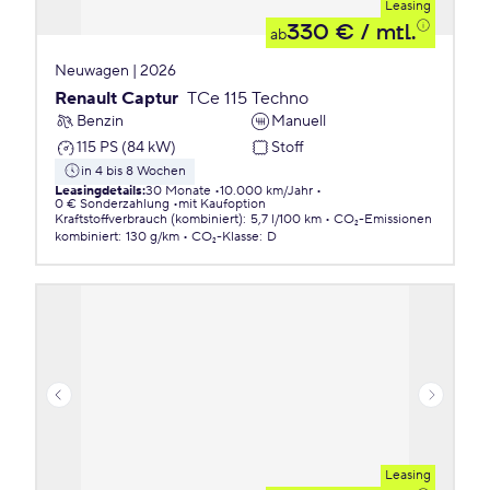
Leasing
330 €
/ mtl.
ab
Neuwagen | 2026
Renault Captur
TCe 115 Techno
Benzin
Manuell
115 PS (84 kW)
Stoff
in 4 bis 8 Wochen
Leasingdetails
:
30 Monate
10.000 km/Jahr
0 € Sonderzahlung
mit Kaufoption
Kraftstoffverbrauch (kombiniert)
:
5,7 l/100 km
CO₂-Emissionen
kombiniert
:
130 g/km
CO₂-Klasse
:
D
Leasing