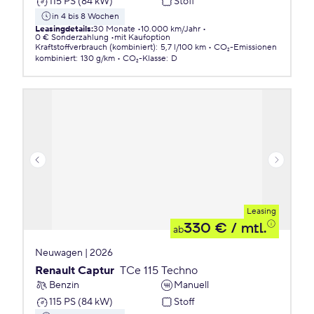
115 PS (84 kW)
Stoff
in 4 bis 8 Wochen
Leasingdetails
:
30 Monate
10.000 km/Jahr
0 € Sonderzahlung
mit Kaufoption
Kraftstoffverbrauch (kombiniert)
:
5,7 l/100 km
CO₂-Emissionen
kombiniert
:
130 g/km
CO₂-Klasse
:
D
Leasing
330 €
/ mtl.
ab
Neuwagen | 2026
Renault Captur
TCe 115 Techno
Benzin
Manuell
115 PS (84 kW)
Stoff