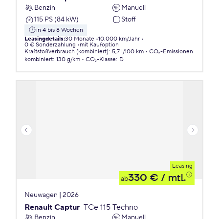
Benzin
Manuell
115 PS (84 kW)
Stoff
in 4 bis 8 Wochen
Leasingdetails
:
30 Monate
10.000 km/Jahr
0 € Sonderzahlung
mit Kaufoption
Kraftstoffverbrauch (kombiniert)
:
5,7 l/100 km
CO₂-Emissionen
kombiniert
:
130 g/km
CO₂-Klasse
:
D
Leasing
330 €
/ mtl.
ab
Neuwagen | 2026
Renault Captur
TCe 115 Techno
Benzin
Manuell