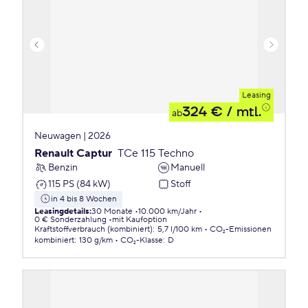
Leasing
324 €
/ mtl.
ab
Neuwagen | 2026
Renault Captur
TCe 115 Techno
Benzin
Manuell
115 PS (84 kW)
Stoff
in 4 bis 8 Wochen
Leasingdetails
:
30 Monate
10.000 km/Jahr
0 € Sonderzahlung
mit Kaufoption
Kraftstoffverbrauch (kombiniert)
:
5,7 l/100 km
CO₂-Emissionen
kombiniert
:
130 g/km
CO₂-Klasse
:
D