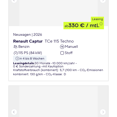
Leasing
330 €
/ mtl.
ab
Neuwagen | 2026
Renault Captur
TCe 115 Techno
Benzin
Manuell
115 PS (84 kW)
Stoff
in 4 bis 8 Wochen
Leasingdetails
:
30 Monate
10.000 km/Jahr
0 € Sonderzahlung
mit Kaufoption
Kraftstoffverbrauch (kombiniert)
:
5,7 l/100 km
CO₂-Emissionen
kombiniert
:
130 g/km
CO₂-Klasse
:
D