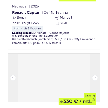
Neuwagen | 2026
Renault Captur
TCe 115 Techno
Benzin
Manuell
115 PS (84 kW)
Stoff
in 4 bis 8 Wochen
Leasingdetails
:
30 Monate
10.000 km/Jahr
0 € Sonderzahlung
mit Kaufoption
Kraftstoffverbrauch (kombiniert)
:
5,7 l/100 km
CO₂-Emissionen
kombiniert
:
130 g/km
CO₂-Klasse
:
D
Leasing
330 €
/ mtl.
ab