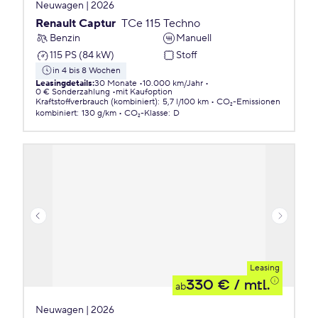
Neuwagen | 2026
Renault Captur
TCe 115 Techno
Benzin
Manuell
115 PS (84 kW)
Stoff
in 4 bis 8 Wochen
Leasingdetails
:
30 Monate
10.000 km/Jahr
0 € Sonderzahlung
mit Kaufoption
Kraftstoffverbrauch (kombiniert)
:
5,7 l/100 km
CO₂-Emissionen
kombiniert
:
130 g/km
CO₂-Klasse
:
D
Leasing
330 €
/ mtl.
ab
Neuwagen | 2026