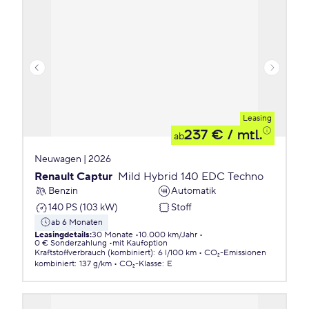
Leasing
237 €
/ mtl.
ab
Neuwagen | 2026
Renault Captur
Mild Hybrid 140 EDC Techno
Benzin
Automatik
140 PS (103 kW)
Stoff
ab 6 Monaten
Leasingdetails
:
30 Monate
10.000 km/Jahr
0 € Sonderzahlung
mit Kaufoption
Kraftstoffverbrauch (kombiniert)
:
6 l/100 km
CO₂-Emissionen
kombiniert
:
137 g/km
CO₂-Klasse
:
E