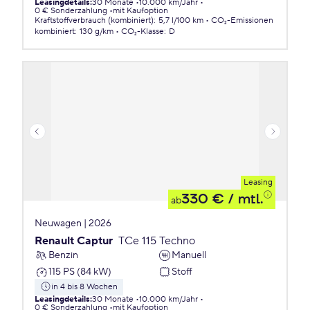
Leasingdetails
:
30 Monate
10.000 km/Jahr
0 € Sonderzahlung
mit Kaufoption
Kraftstoffverbrauch (kombiniert)
:
5,7 l/100 km
CO₂-Emissionen
kombiniert
:
130 g/km
CO₂-Klasse
:
D
Leasing
330 €
/ mtl.
ab
Neuwagen | 2026
Renault Captur
TCe 115 Techno
Benzin
Manuell
115 PS (84 kW)
Stoff
in 4 bis 8 Wochen
Leasingdetails
:
30 Monate
10.000 km/Jahr
0 € Sonderzahlung
mit Kaufoption