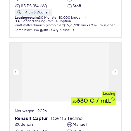
115 PS (84 kW)
Stoff
in 4 bis 8 Wochen
Leasingdetails
:
30 Monate
10.000 km/Jahr
0 € Sonderzahlung
mit Kaufoption
Kraftstoffverbrauch (kombiniert)
:
5,7 l/100 km
CO₂-Emissionen
kombiniert
:
130 g/km
CO₂-Klasse
:
D
Leasing
330 €
/ mtl.
ab
Neuwagen | 2026
Renault Captur
TCe 115 Techno
Benzin
Manuell