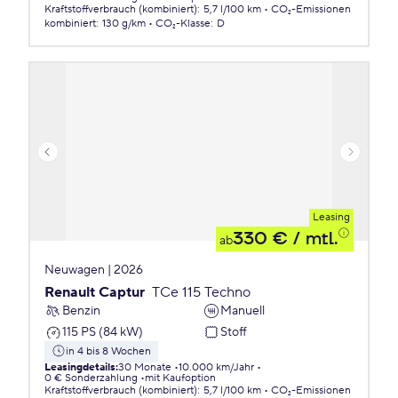
Kraftstoffverbrauch (kombiniert)
:
5,7 l/100 km
CO₂-Emissionen
kombiniert
:
130 g/km
CO₂-Klasse
:
D
Leasing
330 €
/ mtl.
ab
Neuwagen | 2026
Renault Captur
TCe 115 Techno
Benzin
Manuell
115 PS (84 kW)
Stoff
in 4 bis 8 Wochen
Leasingdetails
:
30 Monate
10.000 km/Jahr
0 € Sonderzahlung
mit Kaufoption
Kraftstoffverbrauch (kombiniert)
:
5,7 l/100 km
CO₂-Emissionen