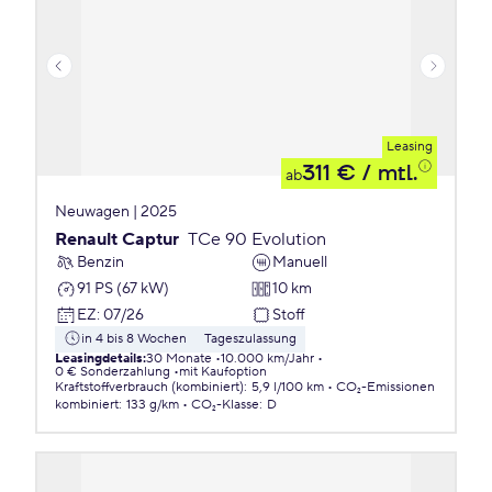
Leasing
311 €
/ mtl.
ab
Neuwagen | 2025
Renault Captur
TCe 90 Evolution
Benzin
Manuell
91 PS (67 kW)
10 km
EZ
:
07/26
Stoff
in 4 bis 8 Wochen
Tageszulassung
Leasingdetails
:
30 Monate
10.000 km/Jahr
0 € Sonderzahlung
mit Kaufoption
Kraftstoffverbrauch (kombiniert)
:
5,9 l/100 km
CO₂-Emissionen
kombiniert
:
133 g/km
CO₂-Klasse
:
D