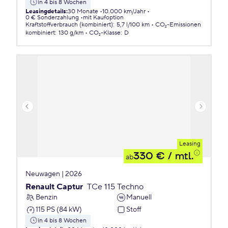
in 4 bis 8 Wochen
Leasingdetails
:
30 Monate
10.000 km/Jahr
0 € Sonderzahlung
mit Kaufoption
Kraftstoffverbrauch (kombiniert)
:
5,7 l/100 km
CO₂-Emissionen
kombiniert
:
130 g/km
CO₂-Klasse
:
D
Leasing
330 €
/ mtl.
ab
Neuwagen | 2026
Renault Captur
TCe 115 Techno
Benzin
Manuell
115 PS (84 kW)
Stoff
in 4 bis 8 Wochen