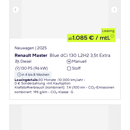
Leasing
1.085 €
/ mtl.
ab
Neuwagen | 2025
Renault Master
Blue dCi 130 L2H2 3,5t Extra
Diesel
Manuell
130 PS (96 kW)
Stoff
in 4 bis 8 Wochen
Leasingdetails
:
30 Monate
10.000 km/Jahr
0 € Sonderzahlung
mit Kaufoption
Kraftstoffverbrauch (kombiniert)
:
7,4 l/100 km
CO₂-Emissionen
kombiniert
:
195 g/km
CO₂-Klasse
:
G