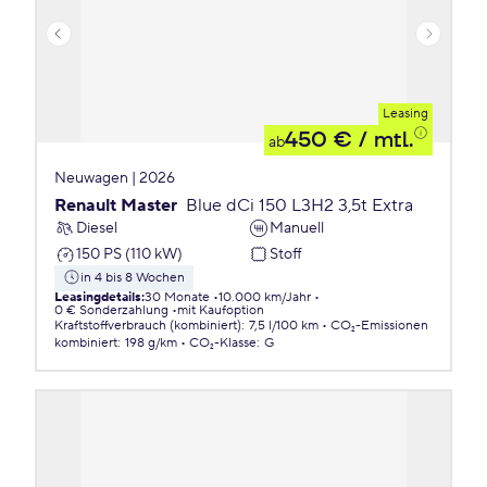
Leasing
450 €
/ mtl.
ab
Neuwagen | 2026
Renault Master
Blue dCi 150 L3H2 3,5t Extra
Diesel
Manuell
150 PS (110 kW)
Stoff
in 4 bis 8 Wochen
Leasingdetails
:
30 Monate
10.000 km/Jahr
0 € Sonderzahlung
mit Kaufoption
Kraftstoffverbrauch (kombiniert)
:
7,5 l/100 km
CO₂-Emissionen
kombiniert
:
198 g/km
CO₂-Klasse
:
G