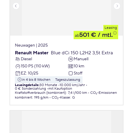
Leasing
501 €
/ mtl.
ab
Neuwagen | 2025
Renault Master
Blue dCi 150 L2H2 3,5t Extra
Diesel
Manuell
150 PS (110 kW)
10 km
EZ
:
10/25
Stoff
in 4 bis 8 Wochen
Tageszulassung
Leasingdetails
:
30 Monate
10.000 km/Jahr
0 € Sonderzahlung
mit Kaufoption
Kraftstoffverbrauch (kombiniert)
:
7,4 l/100 km
CO₂-Emissionen
kombiniert
:
195 g/km
CO₂-Klasse
:
G