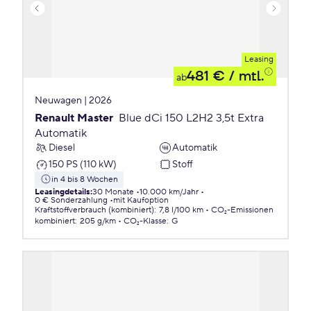
Leasing
481 €
/ mtl.
ab
Neuwagen | 2026
Renault Master
Blue dCi 150 L2H2 3,5t Extra
Automatik
Diesel
Automatik
150 PS (110 kW)
Stoff
in 4 bis 8 Wochen
Leasingdetails
:
30 Monate
10.000 km/Jahr
0 € Sonderzahlung
mit Kaufoption
Kraftstoffverbrauch (kombiniert)
:
7,8 l/100 km
CO₂-Emissionen
kombiniert
:
205 g/km
CO₂-Klasse
:
G