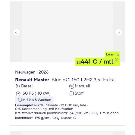
Leasing
441 €
/ mtl.
ab
Neuwagen | 2026
Renault Master
Blue dCi 150 L2H2 3,5t Extra
Diesel
Manuell
150 PS (110 kW)
Stoff
in 4 bis 8 Wochen
Leasingdetails
:
30 Monate
10.000 km/Jahr
0 € Sonderzahlung
mit Kaufoption
Kraftstoffverbrauch (kombiniert)
:
7,4 l/100 km
CO₂-Emissionen
kombiniert
:
195 g/km
CO₂-Klasse
:
G