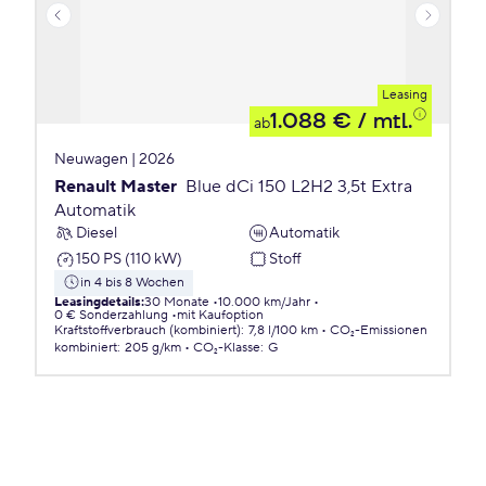
Leasing
1.088 €
/ mtl.
ab
Neuwagen | 2026
Renault Master
Blue dCi 150 L2H2 3,5t Extra
Automatik
Diesel
Automatik
150 PS (110 kW)
Stoff
in 4 bis 8 Wochen
Leasingdetails
:
30 Monate
10.000 km/Jahr
0 € Sonderzahlung
mit Kaufoption
Kraftstoffverbrauch (kombiniert)
:
7,8 l/100 km
CO₂-Emissionen
kombiniert
:
205 g/km
CO₂-Klasse
:
G