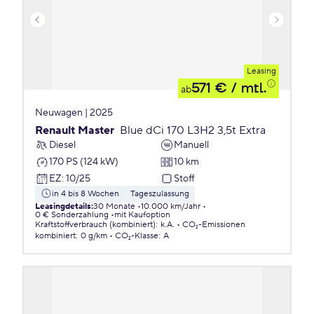
Leasing
571 €
/ mtl.
ab
Neuwagen | 2025
Renault Master
Blue dCi 170 L3H2 3,5t Extra
Diesel
Manuell
170 PS (124 kW)
10 km
EZ
:
10/25
Stoff
in 4 bis 8 Wochen
Tageszulassung
Leasingdetails
:
30 Monate
10.000 km/Jahr
0 € Sonderzahlung
mit Kaufoption
Kraftstoffverbrauch (kombiniert)
:
k.A.
CO₂-Emissionen
kombiniert
:
0 g/km
CO₂-Klasse
:
A