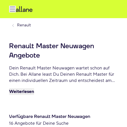
Renault
Renault Master Neuwagen
Angebote
Dein Renault Master Neuwagen wartet schon auf
Dich. Bei Allane least Du Deinen Renault Master für
einen individuellen Zeitraum und entscheidest am
Ende der Laufzeit ob Du Dein Master kaufen
Weiterlesen
möchtest oder zurückgeben willst. Finde das
perfekte Renault Master Neuwagen Angebot schon
ab 405 € monatlich.
Verfügbare Renault Master Neuwagen
16 Angebote für Deine Suche