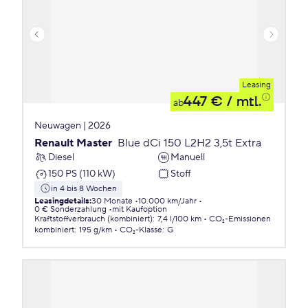
Leasing
447 €
/ mtl.
ab
Neuwagen | 2026
Renault Master
Blue dCi 150 L2H2 3,5t Extra
Diesel
Manuell
150 PS (110 kW)
Stoff
in 4 bis 8 Wochen
Leasingdetails
:
30 Monate
10.000 km/Jahr
0 € Sonderzahlung
mit Kaufoption
Kraftstoffverbrauch (kombiniert)
:
7,4 l/100 km
CO₂-Emissionen
kombiniert
:
195 g/km
CO₂-Klasse
:
G