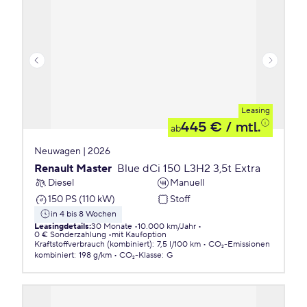
Leasing
445 €
/ mtl.
ab
Neuwagen | 2026
Renault Master
Blue dCi 150 L3H2 3,5t Extra
Diesel
Manuell
150 PS (110 kW)
Stoff
in 4 bis 8 Wochen
Leasingdetails
:
30 Monate
10.000 km/Jahr
0 € Sonderzahlung
mit Kaufoption
Kraftstoffverbrauch (kombiniert)
:
7,5 l/100 km
CO₂-Emissionen
kombiniert
:
198 g/km
CO₂-Klasse
:
G