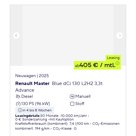
Leasing
405 €
/ mtl.
ab
Neuwagen | 2025
Renault Master
Blue dCi 130 L2H2 3,3t
Advance
Diesel
Manuell
130 PS (96 kW)
Stoff
in 4 bis 8 Wochen
Leasingdetails
:
30 Monate
10.000 km/Jahr
0 € Sonderzahlung
mit Kaufoption
Kraftstoffverbrauch (kombiniert)
:
7,4 l/100 km
CO₂-Emissionen
kombiniert
:
194 g/km
CO₂-Klasse
:
G