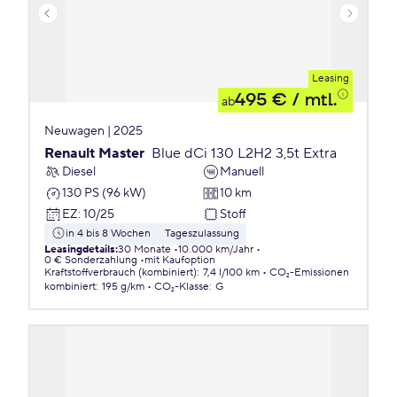
Leasing
495 €
/ mtl.
ab
Neuwagen | 2025
Renault Master
Blue dCi 130 L2H2 3,5t Extra
Diesel
Manuell
130 PS (96 kW)
10 km
EZ
:
10/25
Stoff
in 4 bis 8 Wochen
Tageszulassung
Leasingdetails
:
30 Monate
10.000 km/Jahr
0 € Sonderzahlung
mit Kaufoption
Kraftstoffverbrauch (kombiniert)
:
7,4 l/100 km
CO₂-Emissionen
kombiniert
:
195 g/km
CO₂-Klasse
:
G