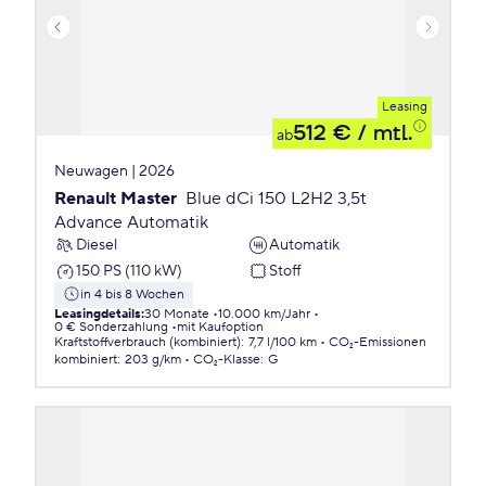
Leasing
512 €
/ mtl.
ab
Neuwagen | 2026
Renault Master
Blue dCi 150 L2H2 3,5t
Advance Automatik
Diesel
Automatik
150 PS (110 kW)
Stoff
in 4 bis 8 Wochen
Leasingdetails
:
30 Monate
10.000 km/Jahr
0 € Sonderzahlung
mit Kaufoption
Kraftstoffverbrauch (kombiniert)
:
7,7 l/100 km
CO₂-Emissionen
kombiniert
:
203 g/km
CO₂-Klasse
:
G