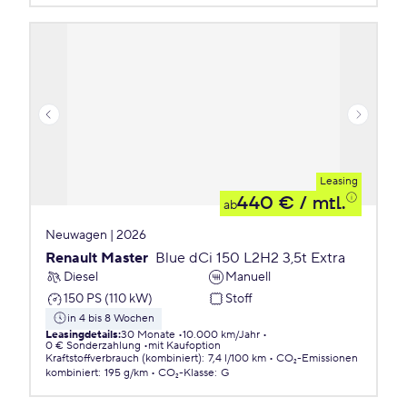
Leasing
440 €
/ mtl.
ab
Neuwagen | 2026
Renault Master
Blue dCi 150 L2H2 3,5t Extra
Diesel
Manuell
150 PS (110 kW)
Stoff
in 4 bis 8 Wochen
Leasingdetails
:
30 Monate
10.000 km/Jahr
0 € Sonderzahlung
mit Kaufoption
Kraftstoffverbrauch (kombiniert)
:
7,4 l/100 km
CO₂-Emissionen
kombiniert
:
195 g/km
CO₂-Klasse
:
G