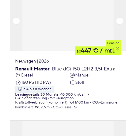
Leasing
447 €
/ mtl.
ab
Neuwagen | 2026
Renault Master
Blue dCi 150 L2H2 3,5t Extra
Diesel
Manuell
150 PS (110 kW)
Stoff
in 4 bis 8 Wochen
Leasingdetails
:
30 Monate
10.000 km/Jahr
0 € Sonderzahlung
mit Kaufoption
Kraftstoffverbrauch (kombiniert)
:
7,4 l/100 km
CO₂-Emissionen
kombiniert
:
195 g/km
CO₂-Klasse
:
G