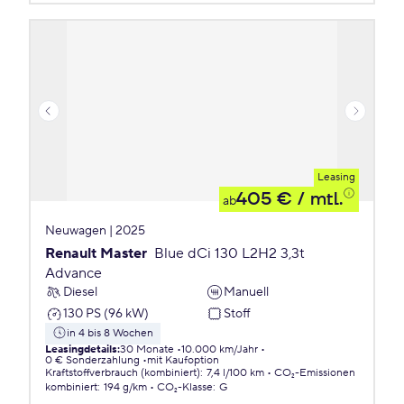
Leasing
405 €
/ mtl.
ab
Neuwagen | 2025
Renault Master
Blue dCi 130 L2H2 3,3t
Advance
Diesel
Manuell
130 PS (96 kW)
Stoff
in 4 bis 8 Wochen
Leasingdetails
:
30 Monate
10.000 km/Jahr
0 € Sonderzahlung
mit Kaufoption
Kraftstoffverbrauch (kombiniert)
:
7,4 l/100 km
CO₂-Emissionen
kombiniert
:
194 g/km
CO₂-Klasse
:
G