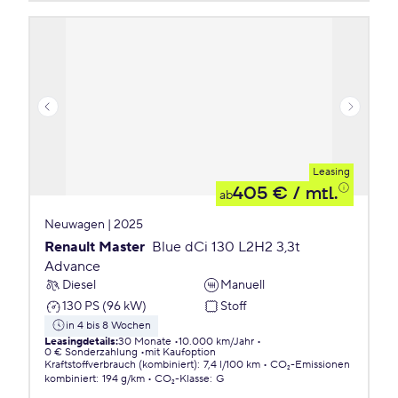
Leasing
405 €
/ mtl.
ab
Neuwagen | 2025
Renault Master
Blue dCi 130 L2H2 3,3t
Advance
Diesel
Manuell
130 PS (96 kW)
Stoff
in 4 bis 8 Wochen
Leasingdetails
:
30 Monate
10.000 km/Jahr
0 € Sonderzahlung
mit Kaufoption
Kraftstoffverbrauch (kombiniert)
:
7,4 l/100 km
CO₂-Emissionen
kombiniert
:
194 g/km
CO₂-Klasse
:
G