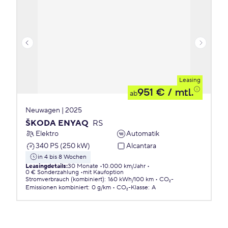
Leasing
951 €
/ mtl.
ab
Neuwagen | 2025
ŠKODA ENYAQ
RS
Elektro
Automatik
340 PS (250 kW)
Alcantara
in 4 bis 8 Wochen
Leasingdetails
:
30 Monate
10.000 km/Jahr
0 € Sonderzahlung
mit Kaufoption
Stromverbrauch (kombiniert)
:
160 kWh/100 km
CO₂-
Emissionen
kombiniert
:
0 g/km
CO₂-Klasse
:
A