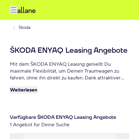
Skoda
ŠKODA ENYAQ Leasing Angebote
Mit dem ŠKODA ENYAQ Leasing genießt Du
maximale Flexibilität, um Deinen Traumwagen zu
fahren, ohne ihn direkt zu kaufen. Dank attraktiver
Konditionen, individuellen Laufzeiten und niedrigen
Weiterlesen
monatlichen Raten bietet ŠKODA ENYAQ Leasing
eine praktische und beliebte Lösung für Autofahrer,
die Wert auf Freiheit und finanzielle Planbarkeit
legen. Lease Deinen ŠKODA ENYAQ schon ab 951 €
Verfügbare ŠKODA ENYAQ Leasing Angebote
monatlich.
1 Angebot für Deine Suche