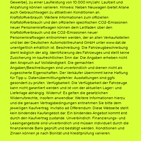
Gewerbe), zu einer Laufleistung von 10.000 km/Jahr. Laufzeit und
Anzahlung können variieren. Hinweis: Neben Neuwagen bietet Allane
auch Gebrauchtwagen zu attraktiven Konditionen an.
Kraftstoffverbrauch: Weitere Informationen zum offiziellen
Kraftstoffverbrauch und den offiziellen spezifischen CO2-Emissionen
neuer Personenkraftwagen können dem Leitfaden über den
Kraftstoffverbrauch und die CO2-Emissionen neuer
Personenkraftwagen entnommen werden, der an allen Verkaufsstellen
und bei der Deutschen Automobiltreuhand GmbH unter www.dat.de
unentgeltlich erhältlich ist. Beschreibung: Die Fahrzeugbeschreibung
dient lediglich der allg. Identifizierung des Fahrzeuges und stellt keine
Zusicherung im kaufrechtlichen Sinn dar. Die Angaben erheben nicht
den Anspruch auf Vollständigkeit. Die gemachten
Angaben/Beschreibungen sind unverbindlich und dienen nicht als
zugesicherte Eigenschaften. Der Verkäufer übernimmt keine Haftung
für Tipp u. Datenübermittlungsfehler. Ausstattungen sind ggfs.
gesondert zu prüfen. Verfügbarkeit: Die Verfügbarkeit der Fahrzeuge
kann nicht garantiert werden und ist von der aktuellen Lager- und
Lieferlage abhängig. Widerruf: Es gelten die gesetzlichen
Widerrufsrechte, insofern anwendbar. Weitere Informationen hierzu
und die genauen Vertragsbedingungen entnehmen Sie bitte dem
jeweiligen Kaufvertrag. Invitatio ad Offerendum: Diese Webseite stellt
kein bindendes Kaufangebot dar. Ein bindendes Angebot kommt erst
durch den Kaufvertrag zustande. Unverbindlich: Finanzierungs- und
Leasingangebote sind unverbindlich und müssen individuell durch die
finanzierende Bank geprüft und bestätigt werden. Konditionen und
Zinsen können je nach Bonität und Kreditprüfung variieren.