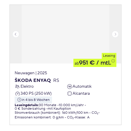
Leasing
951 €
/ mtl.
ab
Neuwagen | 2025
ŠKODA ENYAQ
RS
Elektro
Automatik
340 PS (250 kW)
Alcantara
in 4 bis 8 Wochen
Leasingdetails
:
30 Monate
10.000 km/Jahr
0 € Sonderzahlung
mit Kaufoption
Stromverbrauch (kombiniert)
:
160 kWh/100 km
CO₂-
Emissionen
kombiniert
:
0 g/km
CO₂-Klasse
:
A