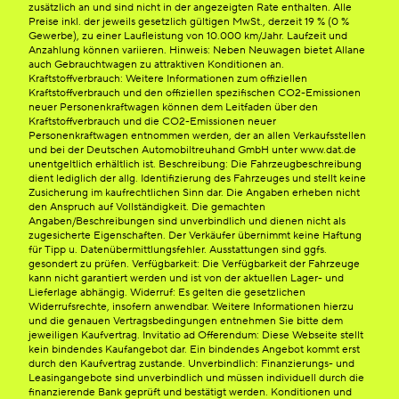
zusätzlich an und sind nicht in der angezeigten Rate enthalten. Alle
Preise inkl. der jeweils gesetzlich gültigen MwSt., derzeit 19 % (0 %
Gewerbe), zu einer Laufleistung von 10.000 km/Jahr. Laufzeit und
Anzahlung können variieren. Hinweis: Neben Neuwagen bietet Allane
auch Gebrauchtwagen zu attraktiven Konditionen an.
Kraftstoffverbrauch: Weitere Informationen zum offiziellen
Kraftstoffverbrauch und den offiziellen spezifischen CO2-Emissionen
neuer Personenkraftwagen können dem Leitfaden über den
Kraftstoffverbrauch und die CO2-Emissionen neuer
Personenkraftwagen entnommen werden, der an allen Verkaufsstellen
und bei der Deutschen Automobiltreuhand GmbH unter www.dat.de
unentgeltlich erhältlich ist. Beschreibung: Die Fahrzeugbeschreibung
dient lediglich der allg. Identifizierung des Fahrzeuges und stellt keine
Zusicherung im kaufrechtlichen Sinn dar. Die Angaben erheben nicht
den Anspruch auf Vollständigkeit. Die gemachten
Angaben/Beschreibungen sind unverbindlich und dienen nicht als
zugesicherte Eigenschaften. Der Verkäufer übernimmt keine Haftung
für Tipp u. Datenübermittlungsfehler. Ausstattungen sind ggfs.
gesondert zu prüfen. Verfügbarkeit: Die Verfügbarkeit der Fahrzeuge
kann nicht garantiert werden und ist von der aktuellen Lager- und
Lieferlage abhängig. Widerruf: Es gelten die gesetzlichen
Widerrufsrechte, insofern anwendbar. Weitere Informationen hierzu
und die genauen Vertragsbedingungen entnehmen Sie bitte dem
jeweiligen Kaufvertrag. Invitatio ad Offerendum: Diese Webseite stellt
kein bindendes Kaufangebot dar. Ein bindendes Angebot kommt erst
durch den Kaufvertrag zustande. Unverbindlich: Finanzierungs- und
Leasingangebote sind unverbindlich und müssen individuell durch die
finanzierende Bank geprüft und bestätigt werden. Konditionen und