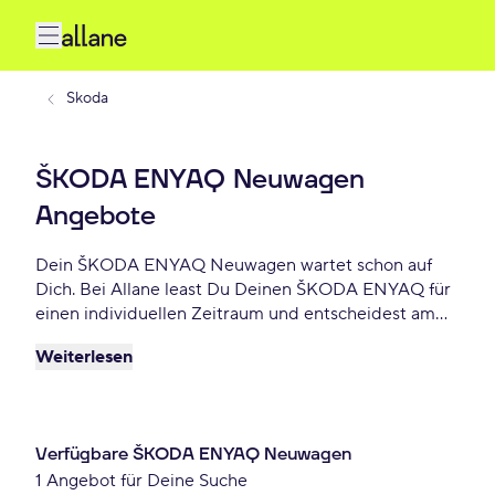
Skoda
ŠKODA ENYAQ Neuwagen
Angebote
Dein ŠKODA ENYAQ Neuwagen wartet schon auf
Dich. Bei Allane least Du Deinen ŠKODA ENYAQ für
einen individuellen Zeitraum und entscheidest am
Ende der Laufzeit ob Du Dein ENYAQ kaufen
Weiterlesen
möchtest oder zurückgeben willst. Finde das
perfekte ŠKODA ENYAQ Neuwagen Angebot schon
ab 951 € monatlich.
Verfügbare ŠKODA ENYAQ Neuwagen
1 Angebot für Deine Suche