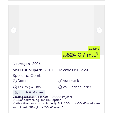
Leasing
824 €
/ mtl.
ab
Neuwagen | 2026
ŠKODA Superb
2.0 TDI 142kW DSG 4x4
Sportline Combi
Diesel
Automatik
193 PS (142 kW)
Voll-Leder / Leder
in 4 bis 8 Wochen
Leasingdetails
:
30 Monate
10.000 km/Jahr
0 € Sonderzahlung
mit Kaufoption
Kraftstoffverbrauch (kombiniert)
:
5,9 l/100 km
CO₂-Emissionen
kombiniert
:
155 g/km
CO₂-Klasse
:
E