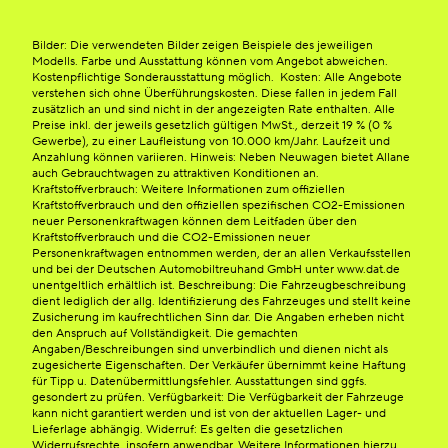
Bilder: Die verwendeten Bilder zeigen Beispiele des jeweiligen
Modells. Farbe und Ausstattung können vom Angebot abweichen.
Kostenpflichtige Sonderausstattung möglich. Kosten: Alle Angebote
verstehen sich ohne Überführungskosten. Diese fallen in jedem Fall
zusätzlich an und sind nicht in der angezeigten Rate enthalten. Alle
Preise inkl. der jeweils gesetzlich gültigen MwSt., derzeit 19 % (0 %
Gewerbe), zu einer Laufleistung von 10.000 km/Jahr. Laufzeit und
Anzahlung können variieren. Hinweis: Neben Neuwagen bietet Allane
auch Gebrauchtwagen zu attraktiven Konditionen an.
Kraftstoffverbrauch: Weitere Informationen zum offiziellen
Kraftstoffverbrauch und den offiziellen spezifischen CO2-Emissionen
neuer Personenkraftwagen können dem Leitfaden über den
Kraftstoffverbrauch und die CO2-Emissionen neuer
Personenkraftwagen entnommen werden, der an allen Verkaufsstellen
und bei der Deutschen Automobiltreuhand GmbH unter www.dat.de
unentgeltlich erhältlich ist. Beschreibung: Die Fahrzeugbeschreibung
dient lediglich der allg. Identifizierung des Fahrzeuges und stellt keine
Zusicherung im kaufrechtlichen Sinn dar. Die Angaben erheben nicht
den Anspruch auf Vollständigkeit. Die gemachten
Angaben/Beschreibungen sind unverbindlich und dienen nicht als
zugesicherte Eigenschaften. Der Verkäufer übernimmt keine Haftung
für Tipp u. Datenübermittlungsfehler. Ausstattungen sind ggfs.
gesondert zu prüfen. Verfügbarkeit: Die Verfügbarkeit der Fahrzeuge
kann nicht garantiert werden und ist von der aktuellen Lager- und
Lieferlage abhängig. Widerruf: Es gelten die gesetzlichen
Widerrufsrechte, insofern anwendbar. Weitere Informationen hierzu