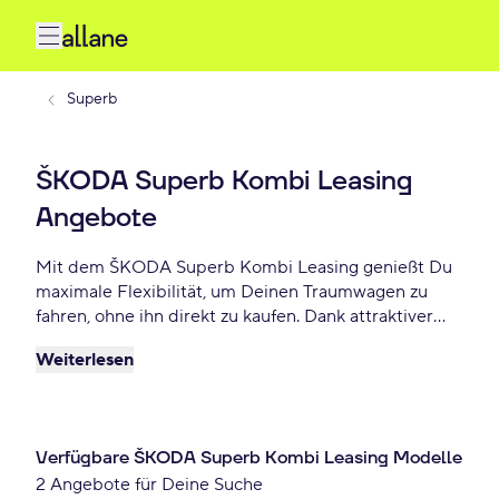
Superb
ŠKODA Superb Kombi Leasing
Angebote
Mit dem ŠKODA Superb Kombi Leasing genießt Du
maximale Flexibilität, um Deinen Traumwagen zu
fahren, ohne ihn direkt zu kaufen. Dank attraktiver
Konditionen, individuellen Laufzeiten und niedrigen
Weiterlesen
monatlichen Raten bietet ŠKODA Superb Kombi
Leasing eine praktische und beliebte Lösung für
Autofahrer, die Wert auf Freiheit und finanzielle
Planbarkeit legen. Lease Deinen Superb Kombi
Verfügbare ŠKODA Superb Kombi Leasing Modelle
schon ab 807 € monatlich.
2 Angebote für Deine Suche