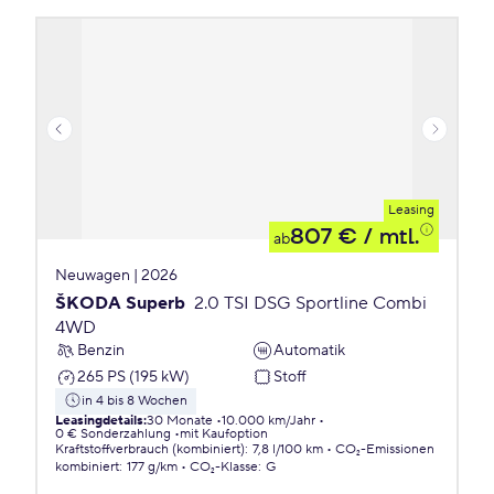
Leasing
807 €
/ mtl.
ab
Neuwagen | 2026
ŠKODA Superb
2.0 TSI DSG Sportline Combi
4WD
Benzin
Automatik
265 PS (195 kW)
Stoff
in 4 bis 8 Wochen
Leasingdetails
:
30 Monate
10.000 km/Jahr
0 € Sonderzahlung
mit Kaufoption
Kraftstoffverbrauch (kombiniert)
:
7,8 l/100 km
CO₂-Emissionen
kombiniert
:
177 g/km
CO₂-Klasse
:
G