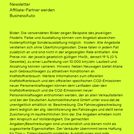
Newsletter
Affiliate-Partner werden
BusinessAuto
Bilder: Die verwendeten Bilder zeigen Beispiele des jeweiligen
Modells. Farbe und Ausstattung können vom Angebot abweichen.
Kostenpflichtige Sonderausstattung möglich. Kosten: Alle Angebote
verstehen sich ohne Überführungskosten. Diese fallen in jedem Fall
zusätzlich an und sind nicht in der angezeigten Rate enthalten. Alle
Preise inkl. der jeweils gesetzlich gültigen MwSt., derzeit 19 % (0 %
Gewerbe), zu einer Laufleistung von 10.000 km/Jahr. Laufzeit und
Anzahlung können variieren. Hinweis: Neben Neuwagen bietet Allane
auch Gebrauchtwagen zu attraktiven Konditionen an.
Kraftstoffverbrauch: Weitere Informationen zum offiziellen
Kraftstoffverbrauch und den offiziellen spezifischen CO2-Emissionen
neuer Personenkraftwagen können dem Leitfaden über den
Kraftstoffverbrauch und die CO2-Emissionen neuer
Personenkraftwagen entnommen werden, der an allen Verkaufsstellen
und bei der Deutschen Automobiltreuhand GmbH unter www.dat.de
unentgeltlich erhältlich ist. Beschreibung: Die Fahrzeugbeschreibung
dient lediglich der allg. Identifizierung des Fahrzeuges und stellt keine
Zusicherung im kaufrechtlichen Sinn dar. Die Angaben erheben nicht
den Anspruch auf Vollständigkeit. Die gemachten
Angaben/Beschreibungen sind unverbindlich und dienen nicht als
zugesicherte Eigenschaften. Der Verkäufer übernimmt keine Haftung
für Tipp u. Datenübermittlungsfehler. Ausstattungen sind ggfs.