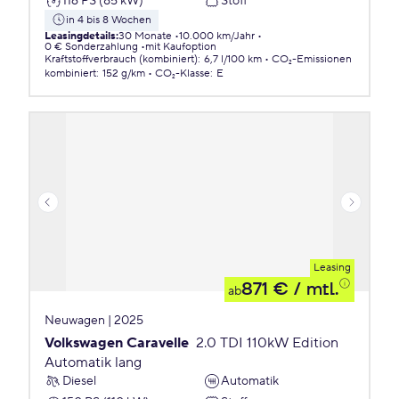
116 PS (85 kW)
Stoff
in 4 bis 8 Wochen
Leasingdetails
:
30 Monate
10.000 km/Jahr
0 € Sonderzahlung
mit Kaufoption
Kraftstoffverbrauch (kombiniert)
:
6,7 l/100 km
CO₂-Emissionen
kombiniert
:
152 g/km
CO₂-Klasse
:
E
Leasing
871 €
/ mtl.
ab
Neuwagen | 2025
Volkswagen Caravelle
2.0 TDI 110kW Edition
Automatik lang
Diesel
Automatik