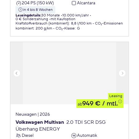
204 PS (150 kW)
Alcantara
in 4 bis 8 Wochen
Leasingdetails
:
30 Monate
10.000 km/Jahr
0 € Sonderzahlung
mit Kaufoption
Kraftstoffverbrauch (kombiniert)
:
8,8 l/100 km
CO₂-Emissionen
kombiniert
:
200 g/km
CO₂-Klasse
:
G
Leasing
949 €
/ mtl.
ab
Neuwagen | 2026
Volkswagen Multivan
2.0 TDI SCR DSG
Überhang ENERGY
Diesel
Automatik