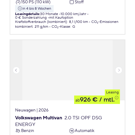
150 PS (110 kW)
Stoff
in 4 bis 8 Wochen
Leasingdetails
:
30 Monate
10.000 km/Jahr
0 € Sonderzahlung
mit Kaufoption
Kraftstoffverbrauch (kombiniert)
:
8,1 l/100 km
CO₂-Emissionen
kombiniert
:
211 g/km
CO₂-Klasse
:
G
Leasing
926 €
/ mtl.
ab
Neuwagen | 2026
Volkswagen Multivan
2.0 TSI OPF DSG
ENERGY
Benzin
Automatik