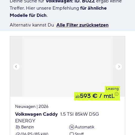
Deine Suche für
Volkswagen: ID. BUZZ
ergab keine
9 Angebote für Deine Suche
Treffer. Hier unsere Empfehlung
für ähnliche
Modelle für Dich
.
Alternativ kannst Du
Alle Filter zurücksetzen
Leasing
593 €
/ mtl.
ab
Neuwagen | 2026
Volkswagen Caddy
1.5 TSI 85kW DSG
ENERGY
Benzin
Automatik
116 PS (85 kW)
Stoff