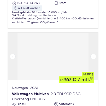
150 PS (110 kW)
Stoff
in 4 bis 8 Wochen
Leasingdetails
:
30 Monate
10.000 km/Jahr
0 € Sonderzahlung
mit Kaufoption
Kraftstoffverbrauch (kombiniert)
:
6,5 l/100 km
CO₂-Emissionen
kombiniert
:
171 g/km
CO₂-Klasse
:
F
Leasing
967 €
/ mtl.
ab
Neuwagen | 2026
Volkswagen Multivan
2.0 TDI SCR DSG
Überhang ENERGY
Diesel
Automatik