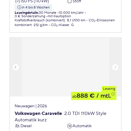
150 PS (110 kW)
Stoff
in 4 bis 8 Wochen
Leasingdetails
:
30 Monate
10.000 km/Jahr
0 € Sonderzahlung
mit Kaufoption
Kraftstoffverbrauch (kombiniert)
:
8,1 l/100 km
CO₂-Emissionen
kombiniert
:
212 g/km
CO₂-Klasse
:
G
Leasing
888 €
/ mtl.
ab
Neuwagen | 2026
Volkswagen Caravelle
2.0 TDI 110kW Style
Automatik kurz
Diesel
Automatik