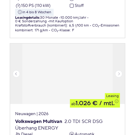
150 PS (110 kW)
Stoff
in 4 bis 8 Wochen
Leasingdetails
:
30 Monate
10.000 km/Jahr
0 € Sonderzahlung
mit Kaufoption
Kraftstoffverbrauch (kombiniert)
:
6,5 l/100 km
CO₂-Emissionen
kombiniert
:
171 g/km
CO₂-Klasse
:
F
Leasing
1.026 €
/ mtl.
ab
Neuwagen | 2026
Volkswagen Multivan
2.0 TDI SCR DSG
Überhang ENERGY
Diesel
Automatik