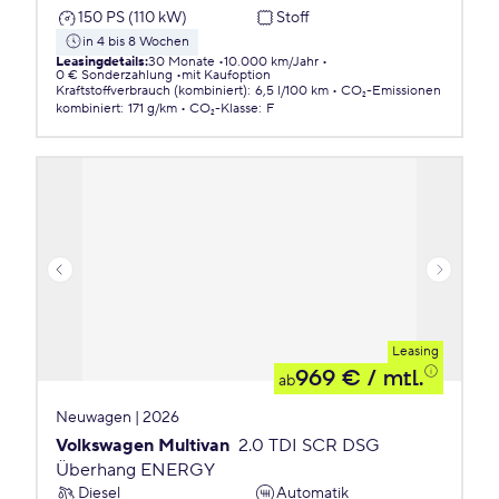
150 PS (110 kW)
Stoff
in 4 bis 8 Wochen
Leasingdetails
:
30 Monate
10.000 km/Jahr
0 € Sonderzahlung
mit Kaufoption
Kraftstoffverbrauch (kombiniert)
:
6,5 l/100 km
CO₂-Emissionen
kombiniert
:
171 g/km
CO₂-Klasse
:
F
Leasing
969 €
/ mtl.
ab
Neuwagen | 2026
Volkswagen Multivan
2.0 TDI SCR DSG
Überhang ENERGY
Diesel
Automatik