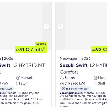
Leasing
91 €
/ mtl.
92 €
ab
ab
 | 2026
Neuwagen | 2026
Swift
1.2 HYBRID MT
Suzuki Swift
1.2 HY
t
Comfort
Manuell
Benzin
Manue
0 kW)
Stoff
81 PS (60 kW)
Stoff
5 Monaten
in 3 bis 5 Monaten
ls
:
30 Monate
10.000 km/Jahr
Leasingdetails
:
30 Monate
10.000 
ahlung
mit Kaufoption
0 € Sonderzahlung
mit Kaufoption
brauch (kombiniert)
:
4,4 l/100 km
Kraftstoffverbrauch (kombiniert)
:
4,4
nen
kombiniert
:
99 g/km
CO₂-
CO₂-Emissionen
kombiniert
:
99 g/k
Klasse
:
C