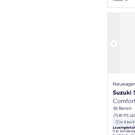
Neuwagen
Suzuki 
Comfor
Benzin
81 PS (6
in 3 bis 
Leasingdetai
0 € Sonderz