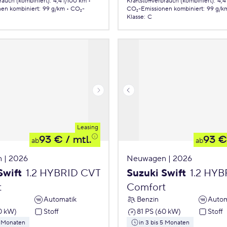
brauch (kombiniert)
:
4,4 l/100 km
Kraftstoffverbrauch (kombiniert)
:
4,4
nen
kombiniert
:
99 g/km
CO₂-
CO₂-Emissionen
kombiniert
:
99 g/k
Klasse
:
C
Leasing
93 €
/ mtl.
93 €
ab
ab
 | 2026
Neuwagen | 2026
Swift
1.2 HYBRID CVT
Suzuki Swift
1.2 HY
t
Comfort
Automatik
Benzin
Autom
0 kW)
Stoff
81 PS (60 kW)
Stoff
5 Monaten
in 3 bis 5 Monaten