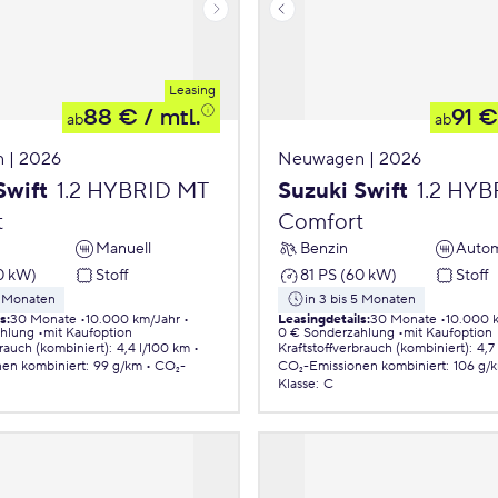
Leasing
88 €
/ mtl.
91 €
ab
ab
 | 2026
Neuwagen | 2026
Swift
1.2 HYBRID MT
Suzuki Swift
1.2 HY
t
Comfort
Manuell
Benzin
Autom
0 kW)
Stoff
81 PS (60 kW)
Stoff
5 Monaten
in 3 bis 5 Monaten
ls
:
30 Monate
10.000 km/Jahr
Leasingdetails
:
30 Monate
10.000 
ahlung
mit Kaufoption
0 € Sonderzahlung
mit Kaufoption
brauch (kombiniert)
:
4,4 l/100 km
Kraftstoffverbrauch (kombiniert)
:
4,7
nen
kombiniert
:
99 g/km
CO₂-
CO₂-Emissionen
kombiniert
:
106 g/
Klasse
:
C