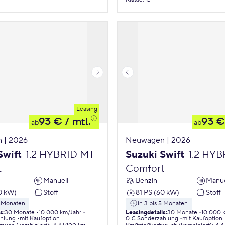
Leasing
93 €
/ mtl.
93 €
ab
ab
 | 2026
Neuwagen | 2026
Swift
1.2 HYBRID MT
Suzuki Swift
1.2 HY
t
Comfort
Manuell
Benzin
Manue
0 kW)
Stoff
81 PS (60 kW)
Stoff
5 Monaten
in 3 bis 5 Monaten
ls
:
30 Monate
10.000 km/Jahr
Leasingdetails
:
30 Monate
10.000 
ahlung
mit Kaufoption
0 € Sonderzahlung
mit Kaufoption