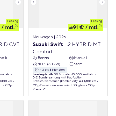
Leasing
Leasing
/ mtl.
91 €
/ mtl.
ab
Neuwagen | 2026
BRID CVT
Suzuki Swift
1.2 HYBRID MT
Comfort
atik
Benzin
Manuell
81 PS (60 kW)
Stoff
in 3 bis 5 Monaten
km/Jahr
Leasingdetails
:
30 Monate
10.000 km/Jahr
0 € Sonderzahlung
mit Kaufoption
 l/100 km
Kraftstoffverbrauch (kombiniert)
:
4,4 l/100 km
km
CO₂-
CO₂-Emissionen
kombiniert
:
99 g/km
CO₂-
Klasse
:
C