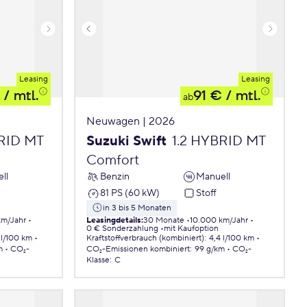
Leasing
Leasing
/ mtl.
91 €
/ mtl.
ab
Neuwagen | 2026
BRID MT
Suzuki Swift
1.2 HYBRID MT
Comfort
ll
Benzin
Manuell
81 PS (60 kW)
Stoff
in 3 bis 5 Monaten
km/Jahr
Leasingdetails
:
30 Monate
10.000 km/Jahr
0 € Sonderzahlung
mit Kaufoption
 l/100 km
Kraftstoffverbrauch (kombiniert)
:
4,4 l/100 km
m
CO₂-
CO₂-Emissionen
kombiniert
:
99 g/km
CO₂-
Klasse
:
C