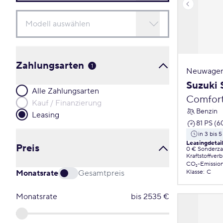
Zahlungsarten
1
Neuwagen
Suzuki 
Alle Zahlungsarten
Comfor
Kauf / Finanzierung
Benzin
Leasing
81 PS (6
in 3 bis 
Leasingdetai
Preis
0 € Sonderz
Kraftstoffver
CO₂-Emissio
Monatsrate
Gesamtpreis
Klasse
:
C
Monatsrate
bis
2535
€