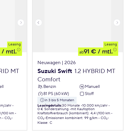
Leasing
Leasing
/ mtl.
91 €
/ mtl.
ab
Neuwagen | 2026
BRID MT
Suzuki Swift
1.2 HYBRID MT
Comfort
ll
Benzin
Manuell
81 PS (60 kW)
Stoff
in 3 bis 5 Monaten
km/Jahr
Leasingdetails
:
30 Monate
10.000 km/Jahr
0 € Sonderzahlung
mit Kaufoption
 l/100 km
Kraftstoffverbrauch (kombiniert)
:
4,4 l/100 km
m
CO₂-
CO₂-Emissionen
kombiniert
:
99 g/km
CO₂-
Klasse
:
C