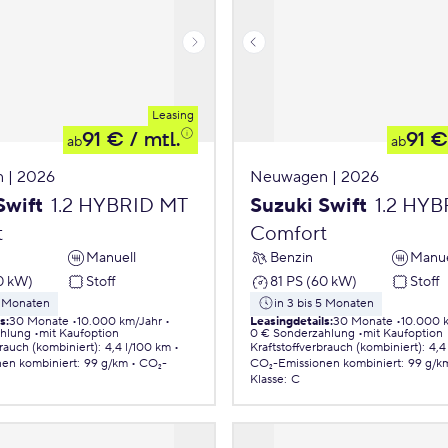
Leasing
91 €
/ mtl.
91 €
ab
ab
 | 2026
Neuwagen | 2026
Swift
1.2 HYBRID MT
Suzuki Swift
1.2 HY
t
Comfort
Manuell
Benzin
Manue
0 kW)
Stoff
81 PS (60 kW)
Stoff
5 Monaten
in 3 bis 5 Monaten
ls
:
30 Monate
10.000 km/Jahr
Leasingdetails
:
30 Monate
10.000 
ahlung
mit Kaufoption
0 € Sonderzahlung
mit Kaufoption
brauch (kombiniert)
:
4,4 l/100 km
Kraftstoffverbrauch (kombiniert)
:
4,4
nen
kombiniert
:
99 g/km
CO₂-
CO₂-Emissionen
kombiniert
:
99 g/k
Klasse
:
C