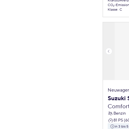
Kraftstoffver
CO₂-Emissio
Klasse
:
C
Neuwagen
Suzuki 
Comfor
Benzin
81 PS (6
in 3 bis 