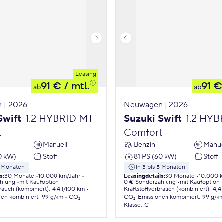
Leasing
91 €
/ mtl.
91 €
ab
ab
 | 2026
Neuwagen | 2026
Swift
1.2 HYBRID MT
Suzuki Swift
1.2 HY
t
Comfort
Manuell
Benzin
Manue
0 kW)
Stoff
81 PS (60 kW)
Stoff
5 Monaten
in 3 bis 5 Monaten
ls
:
30 Monate
10.000 km/Jahr
Leasingdetails
:
30 Monate
10.000 
ahlung
mit Kaufoption
0 € Sonderzahlung
mit Kaufoption
brauch (kombiniert)
:
4,4 l/100 km
Kraftstoffverbrauch (kombiniert)
:
4,4
nen
kombiniert
:
99 g/km
CO₂-
CO₂-Emissionen
kombiniert
:
99 g/k
Klasse
:
C