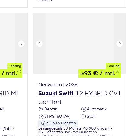
Leasing
Leasing
/ mtl.
93 €
/ mtl.
ab
Neuwagen | 2026
BRID MT
Suzuki Swift
1.2 HYBRID CVT
Comfort
ll
Benzin
Automatik
81 PS (60 kW)
Stoff
in 3 bis 5 Monaten
km/Jahr
Leasingdetails
:
30 Monate
10.000 km/Jahr
0 € Sonderzahlung
mit Kaufoption