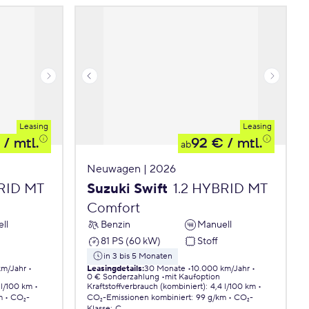
Leasing
Leasing
/ mtl.
92 €
/ mtl.
ab
Neuwagen | 2026
BRID MT
Suzuki Swift
1.2 HYBRID MT
Comfort
ll
Benzin
Manuell
81 PS (60 kW)
Stoff
in 3 bis 5 Monaten
km/Jahr
Leasingdetails
:
30 Monate
10.000 km/Jahr
0 € Sonderzahlung
mit Kaufoption
 l/100 km
Kraftstoffverbrauch (kombiniert)
:
4,4 l/100 km
m
CO₂-
CO₂-Emissionen
kombiniert
:
99 g/km
CO₂-
Klasse
:
C