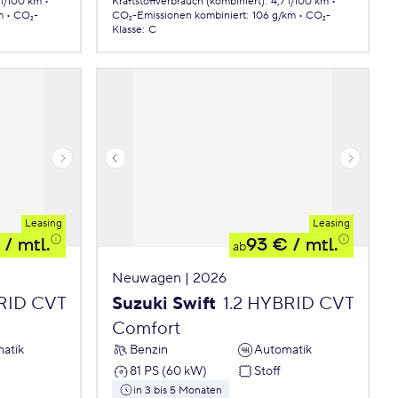
 l/100 km
Kraftstoffverbrauch (kombiniert)
:
4,7 l/100 km
m
CO₂-
CO₂-Emissionen
kombiniert
:
106 g/km
CO₂-
Klasse
:
C
Leasing
Leasing
/ mtl.
93 €
/ mtl.
ab
Neuwagen | 2026
BRID CVT
Suzuki Swift
1.2 HYBRID CVT
Comfort
atik
Benzin
Automatik
81 PS (60 kW)
Stoff
in 3 bis 5 Monaten