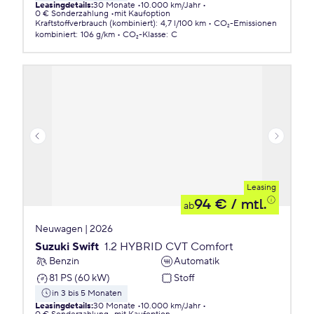
Leasingdetails
:
30 Monate
10.000 km/Jahr
0 € Sonderzahlung
mit Kaufoption
Kraftstoffverbrauch (kombiniert)
:
4,7 l/100 km
CO₂-Emissionen
kombiniert
:
106 g/km
CO₂-Klasse
:
C
Leasing
94 €
/ mtl.
ab
Neuwagen | 2026
Suzuki Swift
1.2 HYBRID CVT Comfort
Benzin
Automatik
81 PS (60 kW)
Stoff
in 3 bis 5 Monaten
Leasingdetails
:
30 Monate
10.000 km/Jahr