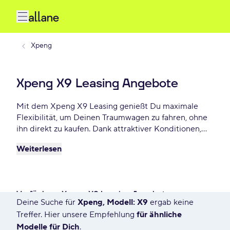
Xpeng
Xpeng X9 Leasing Angebote
Mit dem Xpeng X9 Leasing genießt Du maximale
Flexibilität, um Deinen Traumwagen zu fahren, ohne
ihn direkt zu kaufen. Dank attraktiver Konditionen,
individuellen Laufzeiten und niedrigen monatlichen
Weiterlesen
Raten bietet Xpeng X9 Leasing eine praktische und
beliebte Lösung für Autofahrer, die Wert auf Freiheit
und finanzielle Planbarkeit legen. Lease Deinen
Xpeng X9 schon ab - € monatlich.
Verfügbare Xpeng X9 Leasing Angebote
Deine Suche für
Xpeng, Modell: X9
ergab keine
7557 Angebote für Deine Suche
Treffer. Hier unsere Empfehlung
für ähnliche
Modelle für Dich
.