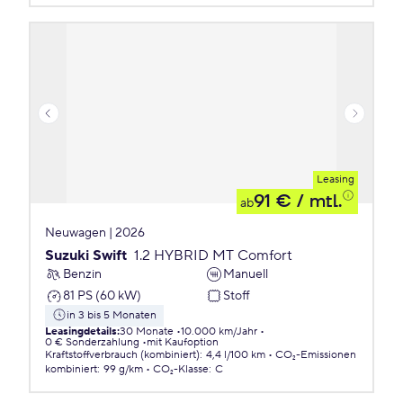
Leasing
91 €
/ mtl.
ab
Neuwagen | 2026
Suzuki Swift
1.2 HYBRID MT Comfort
Benzin
Manuell
81 PS (60 kW)
Stoff
in 3 bis 5 Monaten
Leasingdetails
:
30 Monate
10.000 km/Jahr
0 € Sonderzahlung
mit Kaufoption
Kraftstoffverbrauch (kombiniert)
:
4,4 l/100 km
CO₂-Emissionen
kombiniert
:
99 g/km
CO₂-Klasse
:
C