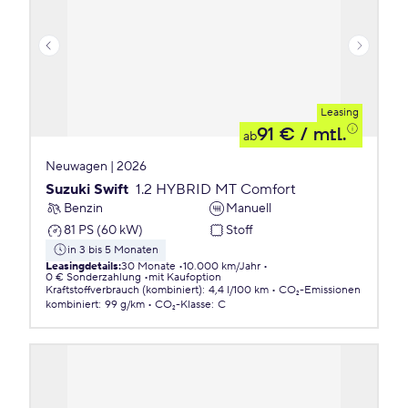
Leasing
91 €
/ mtl.
ab
Neuwagen | 2026
Suzuki Swift
1.2 HYBRID MT Comfort
Benzin
Manuell
81 PS (60 kW)
Stoff
in 3 bis 5 Monaten
Leasingdetails
:
30 Monate
10.000 km/Jahr
0 € Sonderzahlung
mit Kaufoption
Kraftstoffverbrauch (kombiniert)
:
4,4 l/100 km
CO₂-Emissionen
kombiniert
:
99 g/km
CO₂-Klasse
:
C