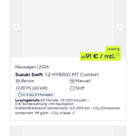
Leasing
91 €
/ mtl.
ab
Neuwagen | 2026
Suzuki Swift
1.2 HYBRID MT Comfort
Benzin
Manuell
81 PS (60 kW)
Stoff
in 3 bis 5 Monaten
Leasingdetails
:
30 Monate
10.000 km/Jahr
0 € Sonderzahlung
mit Kaufoption
Kraftstoffverbrauch (kombiniert)
:
4,4 l/100 km
CO₂-Emissionen
kombiniert
:
99 g/km
CO₂-Klasse
:
C