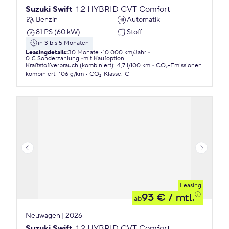
Suzuki Swift
1.2 HYBRID CVT Comfort
Benzin
Automatik
81 PS (60 kW)
Stoff
in 3 bis 5 Monaten
Leasingdetails
:
30 Monate
10.000 km/Jahr
0 € Sonderzahlung
mit Kaufoption
Kraftstoffverbrauch (kombiniert)
:
4,7 l/100 km
CO₂-Emissionen
kombiniert
:
106 g/km
CO₂-Klasse
:
C
Leasing
93 €
/ mtl.
ab
Neuwagen | 2026
Suzuki Swift
1.2 HYBRID CVT Comfort