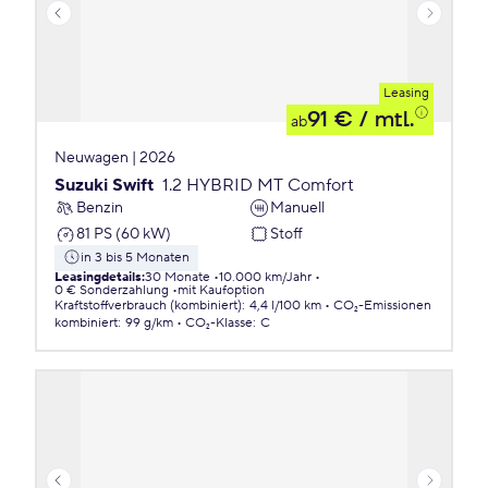
Leasing
91 €
/ mtl.
ab
Neuwagen | 2026
Suzuki Swift
1.2 HYBRID MT Comfort
Benzin
Manuell
81 PS (60 kW)
Stoff
in 3 bis 5 Monaten
Leasingdetails
:
30 Monate
10.000 km/Jahr
0 € Sonderzahlung
mit Kaufoption
Kraftstoffverbrauch (kombiniert)
:
4,4 l/100 km
CO₂-Emissionen
kombiniert
:
99 g/km
CO₂-Klasse
:
C