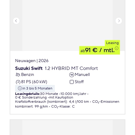
Leasing
91 €
/ mtl.
ab
Neuwagen | 2026
Suzuki Swift
1.2 HYBRID MT Comfort
Benzin
Manuell
81 PS (60 kW)
Stoff
in 3 bis 5 Monaten
Leasingdetails
:
30 Monate
10.000 km/Jahr
0 € Sonderzahlung
mit Kaufoption
Kraftstoffverbrauch (kombiniert)
:
4,4 l/100 km
CO₂-Emissionen
kombiniert
:
99 g/km
CO₂-Klasse
:
C