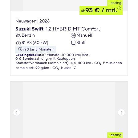
Leasing
93 €
/ mtl.
ab
Neuwagen | 2026
Suzuki Swift
1.2 HYBRID MT Comfort
Benzin
Manuell
81 PS (60 kW)
Stoff
in 3 bis 5 Monaten
Leasingdetails
:
30 Monate
10.000 km/Jahr
0 € Sonderzahlung
mit Kaufoption
Kraftstoffverbrauch (kombiniert)
:
4,4 l/100 km
CO₂-Emissionen
kombiniert
:
99 g/km
CO₂-Klasse
:
C
Leasing