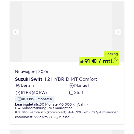
Leasing
91 €
/ mtl.
ab
Neuwagen | 2026
Suzuki Swift
1.2 HYBRID MT Comfort
Benzin
Manuell
81 PS (60 kW)
Stoff
in 3 bis 5 Monaten
Leasingdetails
:
30 Monate
10.000 km/Jahr
0 € Sonderzahlung
mit Kaufoption
Kraftstoffverbrauch (kombiniert)
:
4,4 l/100 km
CO₂-Emissionen
kombiniert
:
99 g/km
CO₂-Klasse
:
C