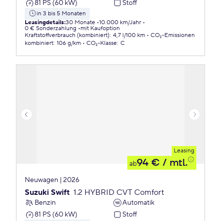
81 PS (60 kW)
Stoff
in 3 bis 5 Monaten
Leasingdetails
:
30 Monate
10.000 km/Jahr
0 € Sonderzahlung
mit Kaufoption
Kraftstoffverbrauch (kombiniert)
:
4,7 l/100 km
CO₂-Emissionen
kombiniert
:
106 g/km
CO₂-Klasse
:
C
Leasing
94 €
/ mtl.
ab
Neuwagen | 2026
Suzuki Swift
1.2 HYBRID CVT Comfort
Benzin
Automatik
81 PS (60 kW)
Stoff