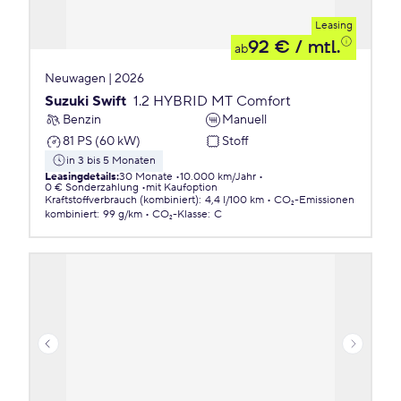
Leasing
92 €
/ mtl.
ab
Neuwagen | 2026
Suzuki Swift
1.2 HYBRID MT Comfort
Benzin
Manuell
81 PS (60 kW)
Stoff
in 3 bis 5 Monaten
Leasingdetails
:
30 Monate
10.000 km/Jahr
0 € Sonderzahlung
mit Kaufoption
Kraftstoffverbrauch (kombiniert)
:
4,4 l/100 km
CO₂-Emissionen
kombiniert
:
99 g/km
CO₂-Klasse
:
C