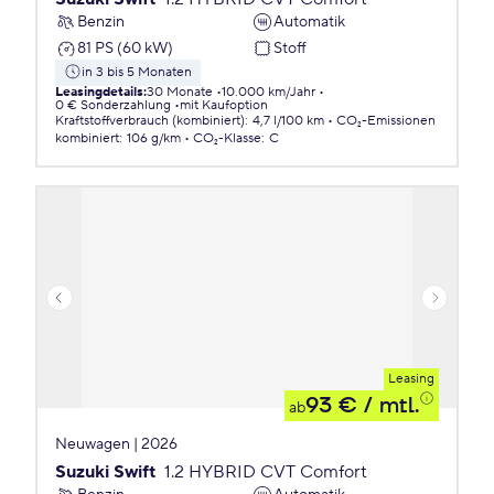
Benzin
Automatik
81 PS (60 kW)
Stoff
in 3 bis 5 Monaten
Leasingdetails
:
30 Monate
10.000 km/Jahr
0 € Sonderzahlung
mit Kaufoption
Kraftstoffverbrauch (kombiniert)
:
4,7 l/100 km
CO₂-Emissionen
kombiniert
:
106 g/km
CO₂-Klasse
:
C
Leasing
93 €
/ mtl.
ab
Neuwagen | 2026
Suzuki Swift
1.2 HYBRID CVT Comfort