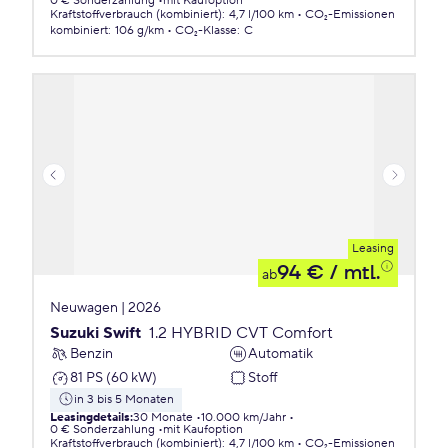
0 € Sonderzahlung
mit Kaufoption
Kraftstoffverbrauch (kombiniert)
:
4,7 l/100 km
CO₂-Emissionen
kombiniert
:
106 g/km
CO₂-Klasse
:
C
Leasing
94 €
/ mtl.
ab
Neuwagen | 2026
Suzuki Swift
1.2 HYBRID CVT Comfort
Benzin
Automatik
81 PS (60 kW)
Stoff
in 3 bis 5 Monaten
Leasingdetails
:
30 Monate
10.000 km/Jahr
0 € Sonderzahlung
mit Kaufoption
Kraftstoffverbrauch (kombiniert)
:
4,7 l/100 km
CO₂-Emissionen