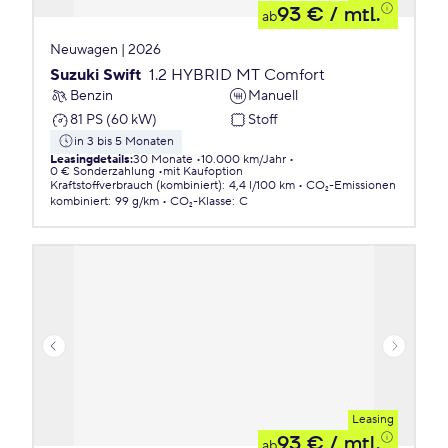
93 €
/ mtl.
ab
Neuwagen | 2026
Suzuki Swift
1.2 HYBRID MT Comfort
Benzin
Manuell
81 PS (60 kW)
Stoff
in 3 bis 5 Monaten
Leasingdetails
:
30 Monate
10.000 km/Jahr
0 € Sonderzahlung
mit Kaufoption
Kraftstoffverbrauch (kombiniert)
:
4,4 l/100 km
CO₂-Emissionen
kombiniert
:
99 g/km
CO₂-Klasse
:
C
Leasing
93 €
/ mtl.
ab