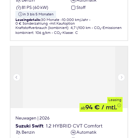
Benzin
Automatik
81 PS (60 kW)
Stoff
in 3 bis 5 Monaten
Leasingdetails
:
30 Monate
10.000 km/Jahr
0 € Sonderzahlung
mit Kaufoption
Kraftstoffverbrauch (kombiniert)
:
4,7 l/100 km
CO₂-Emissionen
kombiniert
:
106 g/km
CO₂-Klasse
:
C
Leasing
94 €
/ mtl.
ab
Neuwagen | 2026
Suzuki Swift
1.2 HYBRID CVT Comfort
Benzin
Automatik