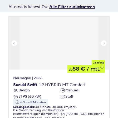
Alternativ kannst Du
Alle Filter zurücksetzen
Leasing
88 €
/ mtl.
ab
Neuwagen | 2026
Suzuki Swift
1.2 HYBRID MT Comfort
Benzin
Manuell
81 PS (60 kW)
Stoff
in 3 bis 5 Monaten
Leasingdetails
:
30 Monate
10.000 km/Jahr
0 € Sonderzahlung
mit Kaufoption
Kraftstoffverbrauch (kombiniert)
:
4,4 l/100 km
CO₂-Emissionen