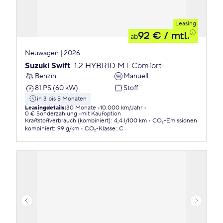
Leasing
92 €
/ mtl.
ab
Neuwagen | 2026
Suzuki Swift
1.2 HYBRID MT Comfort
Benzin
Manuell
81 PS (60 kW)
Stoff
in 3 bis 5 Monaten
Leasingdetails
:
30 Monate
10.000 km/Jahr
0 € Sonderzahlung
mit Kaufoption
Kraftstoffverbrauch (kombiniert)
:
4,4 l/100 km
CO₂-Emissionen
kombiniert
:
99 g/km
CO₂-Klasse
:
C