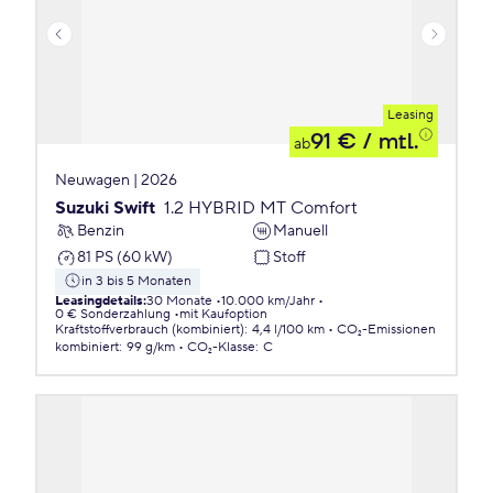
Leasing
91 €
/ mtl.
ab
Neuwagen | 2026
Suzuki Swift
1.2 HYBRID MT Comfort
Benzin
Manuell
81 PS (60 kW)
Stoff
in 3 bis 5 Monaten
Leasingdetails
:
30 Monate
10.000 km/Jahr
0 € Sonderzahlung
mit Kaufoption
Kraftstoffverbrauch (kombiniert)
:
4,4 l/100 km
CO₂-Emissionen
kombiniert
:
99 g/km
CO₂-Klasse
:
C