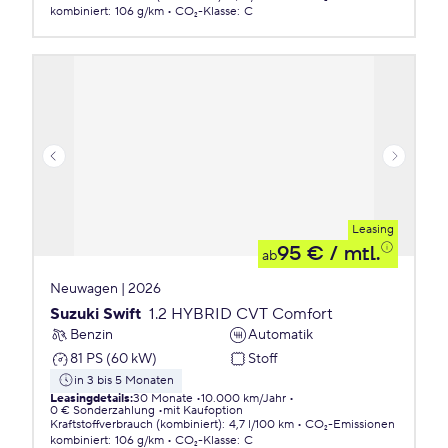
kombiniert
:
106 g/km
CO₂-Klasse
:
C
Leasing
95 €
/ mtl.
ab
Neuwagen | 2026
Suzuki Swift
1.2 HYBRID CVT Comfort
Benzin
Automatik
81 PS (60 kW)
Stoff
in 3 bis 5 Monaten
Leasingdetails
:
30 Monate
10.000 km/Jahr
0 € Sonderzahlung
mit Kaufoption
Kraftstoffverbrauch (kombiniert)
:
4,7 l/100 km
CO₂-Emissionen
kombiniert
:
106 g/km
CO₂-Klasse
:
C