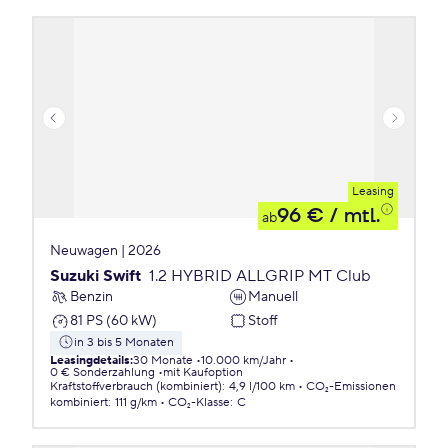
Leasing
96 €
/ mtl.
ab
Neuwagen | 2026
Suzuki Swift
1.2 HYBRID ALLGRIP MT Club
Benzin
Manuell
81 PS (60 kW)
Stoff
in 3 bis 5 Monaten
Leasingdetails
:
30 Monate
10.000 km/Jahr
0 € Sonderzahlung
mit Kaufoption
Kraftstoffverbrauch (kombiniert)
:
4,9 l/100 km
CO₂-Emissionen
kombiniert
:
111 g/km
CO₂-Klasse
:
C