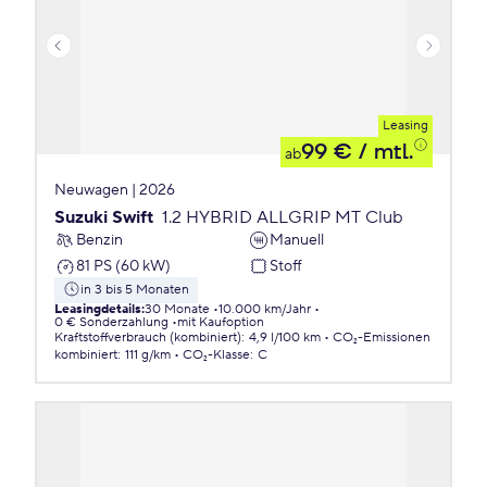
Leasing
99 €
/ mtl.
ab
Neuwagen | 2026
Suzuki Swift
1.2 HYBRID ALLGRIP MT Club
Benzin
Manuell
81 PS (60 kW)
Stoff
in 3 bis 5 Monaten
Leasingdetails
:
30 Monate
10.000 km/Jahr
0 € Sonderzahlung
mit Kaufoption
Kraftstoffverbrauch (kombiniert)
:
4,9 l/100 km
CO₂-Emissionen
kombiniert
:
111 g/km
CO₂-Klasse
:
C