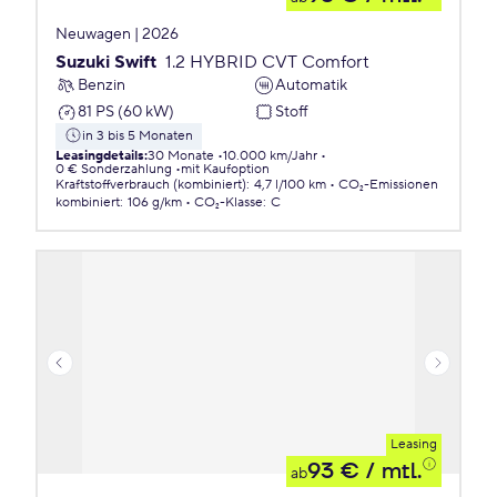
Neuwagen | 2026
Suzuki Swift
1.2 HYBRID CVT Comfort
Benzin
Automatik
81 PS (60 kW)
Stoff
in 3 bis 5 Monaten
Leasingdetails
:
30 Monate
10.000 km/Jahr
0 € Sonderzahlung
mit Kaufoption
Kraftstoffverbrauch (kombiniert)
:
4,7 l/100 km
CO₂-Emissionen
kombiniert
:
106 g/km
CO₂-Klasse
:
C
Leasing
93 €
/ mtl.
ab