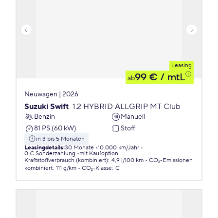
Leasing
99 €
/ mtl.
ab
Neuwagen | 2026
Suzuki Swift
1.2 HYBRID ALLGRIP MT Club
Benzin
Manuell
81 PS (60 kW)
Stoff
in 3 bis 5 Monaten
Leasingdetails
:
30 Monate
10.000 km/Jahr
0 € Sonderzahlung
mit Kaufoption
Kraftstoffverbrauch (kombiniert)
:
4,9 l/100 km
CO₂-Emissionen
kombiniert
:
111 g/km
CO₂-Klasse
:
C