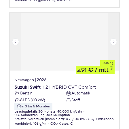
kombiniert
:
99 g/km
CO₂-Klasse
:
C
Leasing
91 €
/ mtl.
ab
Neuwagen | 2026
Suzuki Swift
1.2 HYBRID CVT Comfort
Benzin
Automatik
81 PS (60 kW)
Stoff
in 3 bis 5 Monaten
Leasingdetails
:
30 Monate
10.000 km/Jahr
0 € Sonderzahlung
mit Kaufoption
Kraftstoffverbrauch (kombiniert)
:
4,7 l/100 km
CO₂-Emissionen
kombiniert
:
106 g/km
CO₂-Klasse
:
C