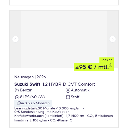
Leasing
95 €
/ mtl.
ab
Neuwagen | 2026
Suzuki Swift
1.2 HYBRID CVT Comfort
Benzin
Automatik
81 PS (60 kW)
Stoff
in 3 bis 5 Monaten
Leasingdetails
:
30 Monate
10.000 km/Jahr
0 € Sonderzahlung
mit Kaufoption
Kraftstoffverbrauch (kombiniert)
:
4,7 l/100 km
CO₂-Emissionen
kombiniert
:
106 g/km
CO₂-Klasse
:
C