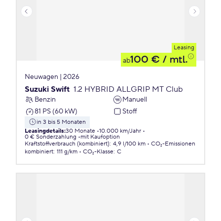
Leasing
100 €
/ mtl.
ab
Neuwagen | 2026
Suzuki Swift
1.2 HYBRID ALLGRIP MT Club
Benzin
Manuell
81 PS (60 kW)
Stoff
in 3 bis 5 Monaten
Leasingdetails
:
30 Monate
10.000 km/Jahr
0 € Sonderzahlung
mit Kaufoption
Kraftstoffverbrauch (kombiniert)
:
4,9 l/100 km
CO₂-Emissionen
kombiniert
:
111 g/km
CO₂-Klasse
:
C