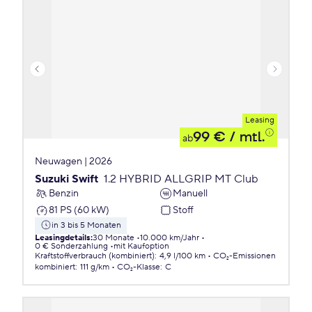
Leasing
99 €
/ mtl.
ab
Neuwagen | 2026
Suzuki Swift
1.2 HYBRID ALLGRIP MT Club
Benzin
Manuell
81 PS (60 kW)
Stoff
in 3 bis 5 Monaten
Leasingdetails
:
30 Monate
10.000 km/Jahr
0 € Sonderzahlung
mit Kaufoption
Kraftstoffverbrauch (kombiniert)
:
4,9 l/100 km
CO₂-Emissionen
kombiniert
:
111 g/km
CO₂-Klasse
:
C