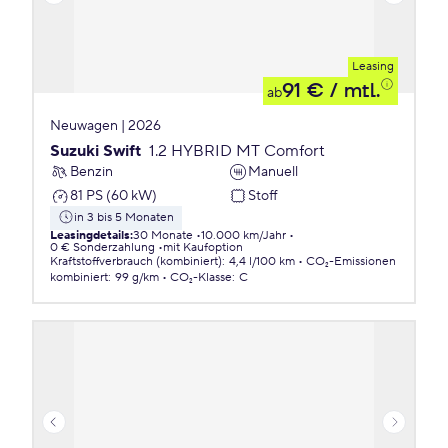
Leasing
91 €
/ mtl.
ab
Neuwagen | 2026
Suzuki Swift
1.2 HYBRID MT Comfort
Benzin
Manuell
81 PS (60 kW)
Stoff
in 3 bis 5 Monaten
Leasingdetails
:
30 Monate
10.000 km/Jahr
0 € Sonderzahlung
mit Kaufoption
Kraftstoffverbrauch (kombiniert)
:
4,4 l/100 km
CO₂-Emissionen
kombiniert
:
99 g/km
CO₂-Klasse
:
C