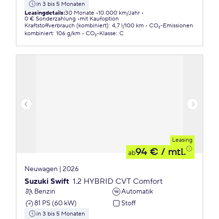
in 3 bis 5 Monaten
Leasingdetails
:
30 Monate
10.000 km/Jahr
0 € Sonderzahlung
mit Kaufoption
Kraftstoffverbrauch (kombiniert)
:
4,7 l/100 km
CO₂-Emissionen
kombiniert
:
106 g/km
CO₂-Klasse
:
C
Leasing
94 €
/ mtl.
ab
Neuwagen | 2026
Suzuki Swift
1.2 HYBRID CVT Comfort
Benzin
Automatik
81 PS (60 kW)
Stoff
in 3 bis 5 Monaten