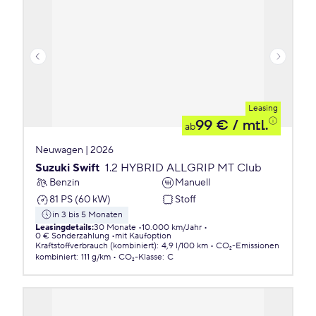
Leasing
99 €
/ mtl.
ab
Neuwagen | 2026
Suzuki Swift
1.2 HYBRID ALLGRIP MT Club
Benzin
Manuell
81 PS (60 kW)
Stoff
in 3 bis 5 Monaten
Leasingdetails
:
30 Monate
10.000 km/Jahr
0 € Sonderzahlung
mit Kaufoption
Kraftstoffverbrauch (kombiniert)
:
4,9 l/100 km
CO₂-Emissionen
kombiniert
:
111 g/km
CO₂-Klasse
:
C