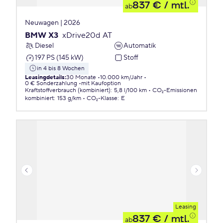
837 €
/ mtl.
ab
Neuwagen | 2026
BMW X3
xDrive20d AT
Diesel
Automatik
197 PS (145 kW)
Stoff
in 4 bis 8 Wochen
Leasingdetails
:
30 Monate
10.000 km/Jahr
0 € Sonderzahlung
mit Kaufoption
Kraftstoffverbrauch (kombiniert)
:
5,8 l/100 km
CO₂-Emissionen
kombiniert
:
153 g/km
CO₂-Klasse
:
E
Leasing
837 €
/ mtl.
ab