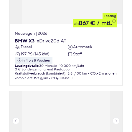
Leasing
867 €
/ mtl.
ab
Neuwagen | 2026
BMW X3
xDrive20d AT
Diesel
Automatik
197 PS (145 kW)
Stoff
in 4 bis 8 Wochen
Leasingdetails
:
30 Monate
10.000 km/Jahr
0 € Sonderzahlung
mit Kaufoption
Kraftstoffverbrauch (kombiniert)
:
5,8 l/100 km
CO₂-Emissionen
kombiniert
:
153 g/km
CO₂-Klasse
:
E