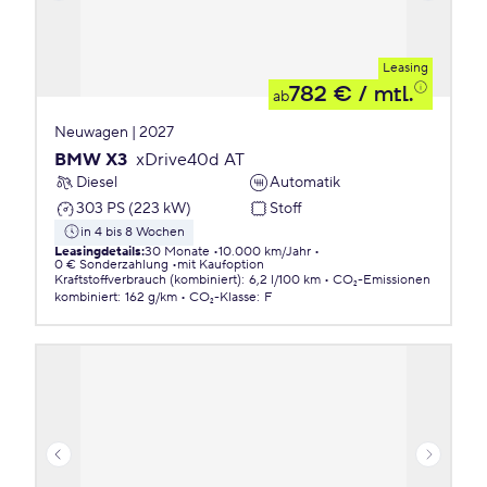
Leasing
782 €
/ mtl.
ab
Neuwagen | 2027
BMW X3
xDrive40d AT
Diesel
Automatik
303 PS (223 kW)
Stoff
in 4 bis 8 Wochen
Leasingdetails
:
30 Monate
10.000 km/Jahr
0 € Sonderzahlung
mit Kaufoption
Kraftstoffverbrauch (kombiniert)
:
6,2 l/100 km
CO₂-Emissionen
kombiniert
:
162 g/km
CO₂-Klasse
:
F