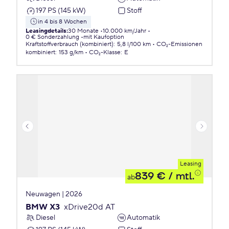
197 PS (145 kW)
Stoff
in 4 bis 8 Wochen
Leasingdetails
:
30 Monate
10.000 km/Jahr
0 € Sonderzahlung
mit Kaufoption
Kraftstoffverbrauch (kombiniert)
:
5,8 l/100 km
CO₂-Emissionen
kombiniert
:
153 g/km
CO₂-Klasse
:
E
Leasing
839 €
/ mtl.
ab
Neuwagen | 2026
BMW X3
xDrive20d AT
Diesel
Automatik