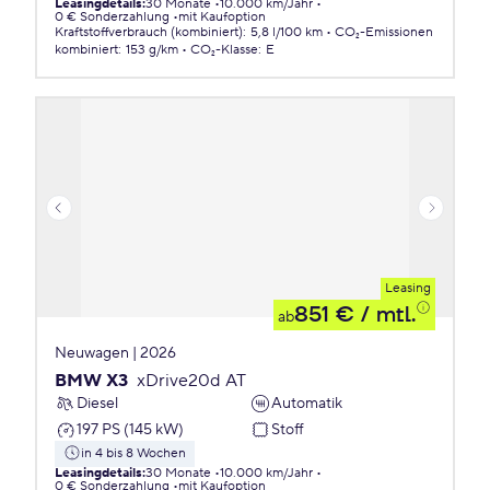
Leasingdetails
:
30 Monate
10.000 km/Jahr
0 € Sonderzahlung
mit Kaufoption
Kraftstoffverbrauch (kombiniert)
:
5,8 l/100 km
CO₂-Emissionen
kombiniert
:
153 g/km
CO₂-Klasse
:
E
Leasing
851 €
/ mtl.
ab
Neuwagen | 2026
BMW X3
xDrive20d AT
Diesel
Automatik
197 PS (145 kW)
Stoff
in 4 bis 8 Wochen
Leasingdetails
:
30 Monate
10.000 km/Jahr
0 € Sonderzahlung
mit Kaufoption