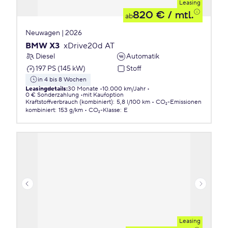
Leasing
820 €
/ mtl.
ab
Neuwagen | 2026
BMW X3
xDrive20d AT
Diesel
Automatik
197 PS (145 kW)
Stoff
in 4 bis 8 Wochen
Leasingdetails
:
30 Monate
10.000 km/Jahr
0 € Sonderzahlung
mit Kaufoption
Kraftstoffverbrauch (kombiniert)
:
5,8 l/100 km
CO₂-Emissionen
kombiniert
:
153 g/km
CO₂-Klasse
:
E
Leasing