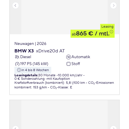
Leasing
865 €
/ mtl.
ab
Neuwagen | 2026
BMW X3
xDrive20d AT
Diesel
Automatik
197 PS (145 kW)
Stoff
in 4 bis 8 Wochen
Leasingdetails
:
30 Monate
10.000 km/Jahr
0 € Sonderzahlung
mit Kaufoption
Kraftstoffverbrauch (kombiniert)
:
5,8 l/100 km
CO₂-Emissionen
kombiniert
:
153 g/km
CO₂-Klasse
:
E