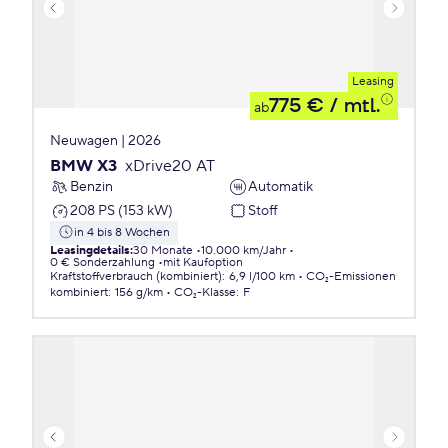
Leasing
775 €
/ mtl.
ab
Neuwagen | 2026
BMW X3
xDrive20 AT
Benzin
Automatik
208 PS (153 kW)
Stoff
in 4 bis 8 Wochen
Leasingdetails
:
30 Monate
10.000 km/Jahr
0 € Sonderzahlung
mit Kaufoption
Kraftstoffverbrauch (kombiniert)
:
6,9 l/100 km
CO₂-Emissionen
kombiniert
:
156 g/km
CO₂-Klasse
:
F