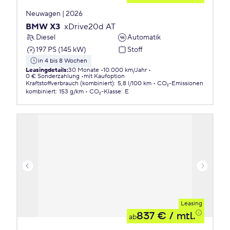
Neuwagen | 2026
BMW X3
xDrive20d AT
Diesel
Automatik
197 PS (145 kW)
Stoff
in 4 bis 8 Wochen
Leasingdetails
:
30 Monate
10.000 km/Jahr
0 € Sonderzahlung
mit Kaufoption
Kraftstoffverbrauch (kombiniert)
:
5,8 l/100 km
CO₂-Emissionen
kombiniert
:
153 g/km
CO₂-Klasse
:
E
Leasing
837 €
/ mtl.
ab