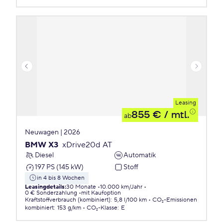
Leasing
855 €
/ mtl.
ab
Neuwagen | 2026
BMW X3
xDrive20d AT
Diesel
Automatik
197 PS (145 kW)
Stoff
in 4 bis 8 Wochen
Leasingdetails
:
30 Monate
10.000 km/Jahr
0 € Sonderzahlung
mit Kaufoption
Kraftstoffverbrauch (kombiniert)
:
5,8 l/100 km
CO₂-Emissionen
kombiniert
:
153 g/km
CO₂-Klasse
:
E