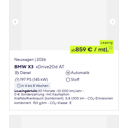
Leasing
859 €
/ mtl.
ab
Neuwagen | 2026
BMW X3
xDrive20d AT
Diesel
Automatik
197 PS (145 kW)
Stoff
in 4 bis 8 Wochen
Leasingdetails
:
30 Monate
10.000 km/Jahr
0 € Sonderzahlung
mit Kaufoption
Kraftstoffverbrauch (kombiniert)
:
5,8 l/100 km
CO₂-Emissionen
kombiniert
:
153 g/km
CO₂-Klasse
:
E