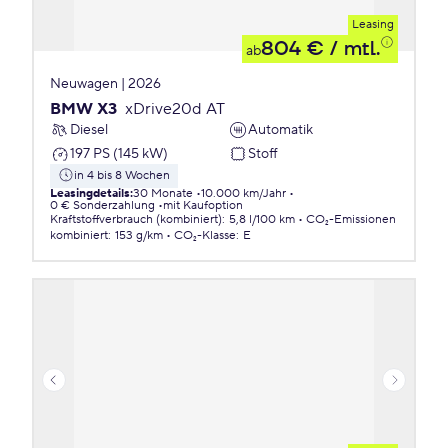
Leasing
804 €
/ mtl.
ab
Neuwagen | 2026
BMW X3
xDrive20d AT
Diesel
Automatik
197 PS (145 kW)
Stoff
in 4 bis 8 Wochen
Leasingdetails
:
30 Monate
10.000 km/Jahr
0 € Sonderzahlung
mit Kaufoption
Kraftstoffverbrauch (kombiniert)
:
5,8 l/100 km
CO₂-Emissionen
kombiniert
:
153 g/km
CO₂-Klasse
:
E