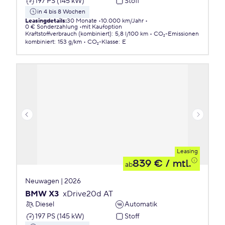
197 PS (145 kW)
Stoff
in 4 bis 8 Wochen
Leasingdetails
:
30 Monate
10.000 km/Jahr
0 € Sonderzahlung
mit Kaufoption
Kraftstoffverbrauch (kombiniert)
:
5,8 l/100 km
CO₂-Emissionen
kombiniert
:
153 g/km
CO₂-Klasse
:
E
Leasing
839 €
/ mtl.
ab
Neuwagen | 2026
BMW X3
xDrive20d AT
Diesel
Automatik
197 PS (145 kW)
Stoff