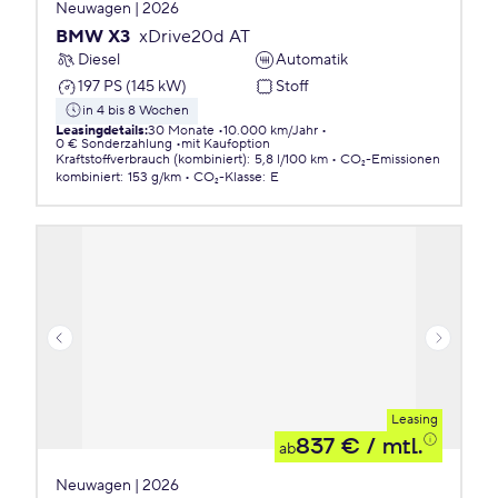
Neuwagen | 2026
BMW X3
xDrive20d AT
Diesel
Automatik
197 PS (145 kW)
Stoff
in 4 bis 8 Wochen
Leasingdetails
:
30 Monate
10.000 km/Jahr
0 € Sonderzahlung
mit Kaufoption
Kraftstoffverbrauch (kombiniert)
:
5,8 l/100 km
CO₂-Emissionen
kombiniert
:
153 g/km
CO₂-Klasse
:
E
Leasing
837 €
/ mtl.
ab
Neuwagen | 2026