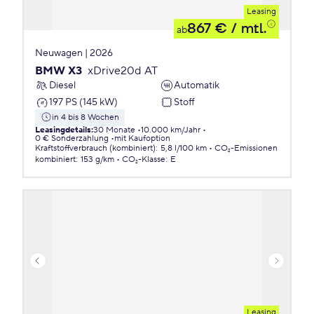
Leasing
867 €
/ mtl.
ab
Neuwagen | 2026
BMW X3
xDrive20d AT
Diesel
Automatik
197 PS (145 kW)
Stoff
in 4 bis 8 Wochen
Leasingdetails
:
30 Monate
10.000 km/Jahr
0 € Sonderzahlung
mit Kaufoption
Kraftstoffverbrauch (kombiniert)
:
5,8 l/100 km
CO₂-Emissionen
kombiniert
:
153 g/km
CO₂-Klasse
:
E
Leasing