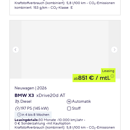
Kraftstoffverbrauch (kombiniert)
:
5,8 l/100 km
CO₂-Emissionen
kombiniert
:
153 g/km
CO₂-Klasse
:
E
Leasing
851 €
/ mtl.
ab
Neuwagen | 2026
BMW X3
xDrive20d AT
Diesel
Automatik
197 PS (145 kW)
Stoff
in 4 bis 8 Wochen
Leasingdetails
:
30 Monate
10.000 km/Jahr
0 € Sonderzahlung
mit Kaufoption
Kraftstoffverbrauch (kombiniert)
:
5,8 l/100 km
CO₂-Emissionen