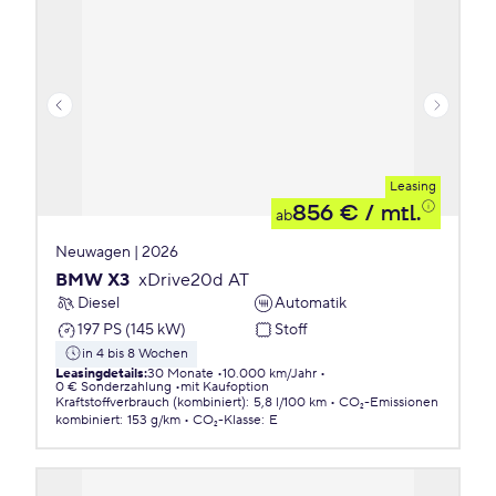
Leasing
856 €
/ mtl.
ab
Neuwagen | 2026
BMW X3
xDrive20d AT
Diesel
Automatik
197 PS (145 kW)
Stoff
in 4 bis 8 Wochen
Leasingdetails
:
30 Monate
10.000 km/Jahr
0 € Sonderzahlung
mit Kaufoption
Kraftstoffverbrauch (kombiniert)
:
5,8 l/100 km
CO₂-Emissionen
kombiniert
:
153 g/km
CO₂-Klasse
:
E