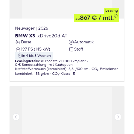
Leasing
867 €
/ mtl.
ab
Neuwagen | 2026
BMW X3
xDrive20d AT
Diesel
Automatik
197 PS (145 kW)
Stoff
in 4 bis 8 Wochen
Leasingdetails
:
30 Monate
10.000 km/Jahr
0 € Sonderzahlung
mit Kaufoption
Kraftstoffverbrauch (kombiniert)
:
5,8 l/100 km
CO₂-Emissionen
kombiniert
:
153 g/km
CO₂-Klasse
:
E