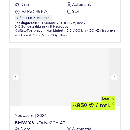
Diesel
Automatik
197 PS (145 kW)
Stoff
in 4 bis 8 Wochen
Leasingdetails
:
30 Monate
10.000 km/Jahr
0 € Sonderzahlung
mit Kaufoption
Kraftstoffverbrauch (kombiniert)
:
5,8 l/100 km
CO₂-Emissionen
kombiniert
:
153 g/km
CO₂-Klasse
:
E
Leasing
839 €
/ mtl.
ab
Neuwagen | 2026
BMW X3
xDrive20d AT
Diesel
Automatik