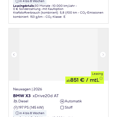
in 4 bis 8 Wochen
Leasingdetails
:
30 Monate
10.000 km/Jahr
0 € Sonderzahlung
mit Kaufoption
Kraftstoffverbrauch (kombiniert)
:
5,8 l/100 km
CO₂-Emissionen
kombiniert
:
153 g/km
CO₂-Klasse
:
E
Leasing
851 €
/ mtl.
ab
Neuwagen | 2026
BMW X3
xDrive20d AT
Diesel
Automatik
197 PS (145 kW)
Stoff
in 4 bis 8 Wochen