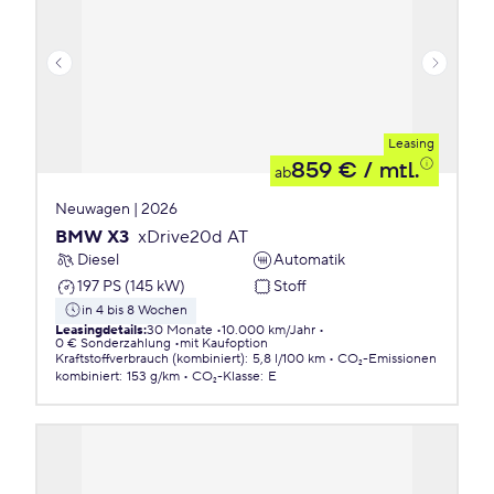
Leasing
859 €
/ mtl.
ab
Neuwagen | 2026
BMW X3
xDrive20d AT
Diesel
Automatik
197 PS (145 kW)
Stoff
in 4 bis 8 Wochen
Leasingdetails
:
30 Monate
10.000 km/Jahr
0 € Sonderzahlung
mit Kaufoption
Kraftstoffverbrauch (kombiniert)
:
5,8 l/100 km
CO₂-Emissionen
kombiniert
:
153 g/km
CO₂-Klasse
:
E