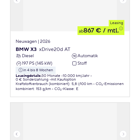
Leasing
867 €
/ mtl.
ab
Neuwagen | 2026
BMW X3
xDrive20d AT
Diesel
Automatik
197 PS (145 kW)
Stoff
in 4 bis 8 Wochen
Leasingdetails
:
30 Monate
10.000 km/Jahr
0 € Sonderzahlung
mit Kaufoption
Kraftstoffverbrauch (kombiniert)
:
5,8 l/100 km
CO₂-Emissionen
kombiniert
:
153 g/km
CO₂-Klasse
:
E