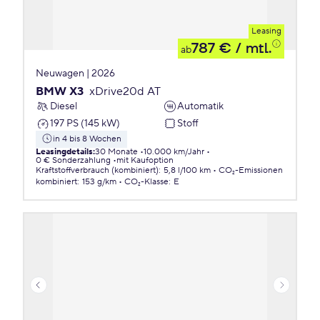
Leasing
787 €
/ mtl.
ab
Neuwagen | 2026
BMW X3
xDrive20d AT
Diesel
Automatik
197 PS (145 kW)
Stoff
in 4 bis 8 Wochen
Leasingdetails
:
30 Monate
10.000 km/Jahr
0 € Sonderzahlung
mit Kaufoption
Kraftstoffverbrauch (kombiniert)
:
5,8 l/100 km
CO₂-Emissionen
kombiniert
:
153 g/km
CO₂-Klasse
:
E