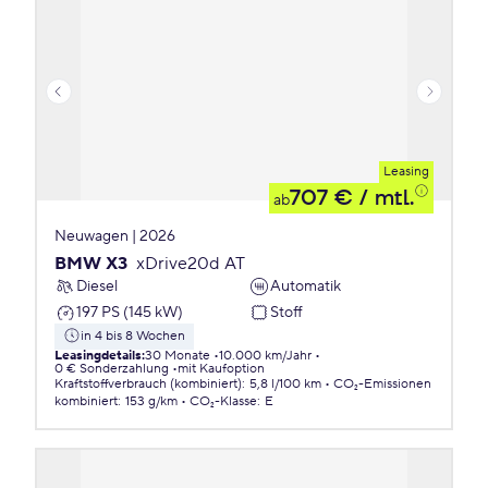
Leasing
707 €
/ mtl.
ab
Neuwagen | 2026
BMW X3
xDrive20d AT
Diesel
Automatik
197 PS (145 kW)
Stoff
in 4 bis 8 Wochen
Leasingdetails
:
30 Monate
10.000 km/Jahr
0 € Sonderzahlung
mit Kaufoption
Kraftstoffverbrauch (kombiniert)
:
5,8 l/100 km
CO₂-Emissionen
kombiniert
:
153 g/km
CO₂-Klasse
:
E