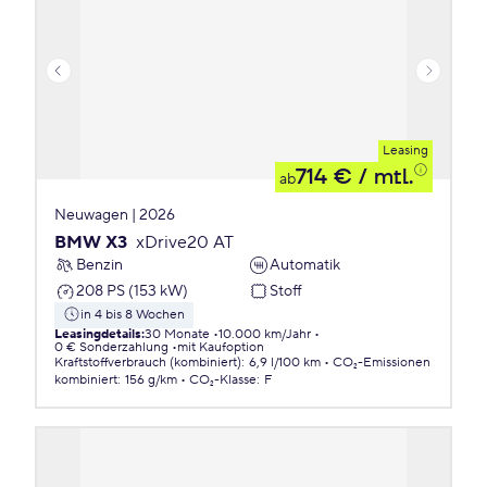
Leasing
714 €
/ mtl.
ab
Neuwagen | 2026
BMW X3
xDrive20 AT
Benzin
Automatik
208 PS (153 kW)
Stoff
in 4 bis 8 Wochen
Leasingdetails
:
30 Monate
10.000 km/Jahr
0 € Sonderzahlung
mit Kaufoption
Kraftstoffverbrauch (kombiniert)
:
6,9 l/100 km
CO₂-Emissionen
kombiniert
:
156 g/km
CO₂-Klasse
:
F