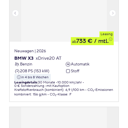
Leasing
733 €
/ mtl.
ab
Neuwagen | 2026
BMW X3
xDrive20 AT
Benzin
Automatik
208 PS (153 kW)
Stoff
in 4 bis 8 Wochen
Leasingdetails
:
30 Monate
10.000 km/Jahr
0 € Sonderzahlung
mit Kaufoption
Kraftstoffverbrauch (kombiniert)
:
6,9 l/100 km
CO₂-Emissionen
kombiniert
:
156 g/km
CO₂-Klasse
:
F