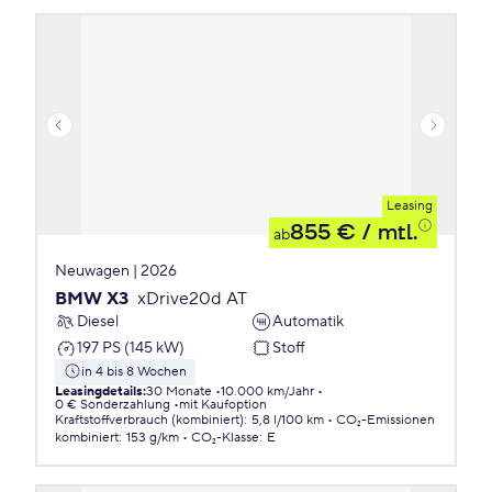
Leasing
855 €
/ mtl.
ab
Neuwagen | 2026
BMW X3
xDrive20d AT
Diesel
Automatik
197 PS (145 kW)
Stoff
in 4 bis 8 Wochen
Leasingdetails
:
30 Monate
10.000 km/Jahr
0 € Sonderzahlung
mit Kaufoption
Kraftstoffverbrauch (kombiniert)
:
5,8 l/100 km
CO₂-Emissionen
kombiniert
:
153 g/km
CO₂-Klasse
:
E