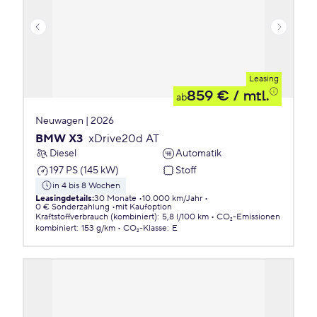
Leasing
859 €
/ mtl.
ab
Neuwagen | 2026
BMW X3
xDrive20d AT
Diesel
Automatik
197 PS (145 kW)
Stoff
in 4 bis 8 Wochen
Leasingdetails
:
30 Monate
10.000 km/Jahr
0 € Sonderzahlung
mit Kaufoption
Kraftstoffverbrauch (kombiniert)
:
5,8 l/100 km
CO₂-Emissionen
kombiniert
:
153 g/km
CO₂-Klasse
:
E