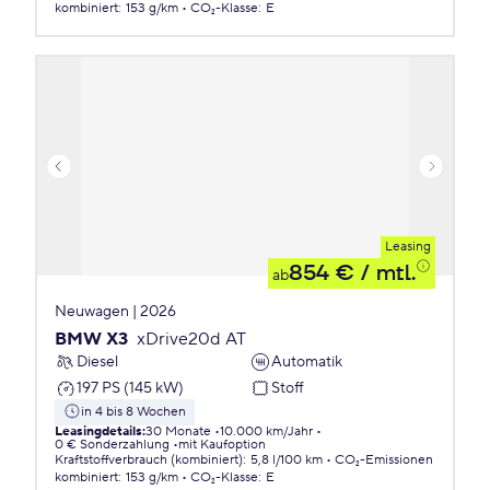
kombiniert
:
153 g/km
CO₂-Klasse
:
E
Leasing
854 €
/ mtl.
ab
Neuwagen | 2026
BMW X3
xDrive20d AT
Diesel
Automatik
197 PS (145 kW)
Stoff
in 4 bis 8 Wochen
Leasingdetails
:
30 Monate
10.000 km/Jahr
0 € Sonderzahlung
mit Kaufoption
Kraftstoffverbrauch (kombiniert)
:
5,8 l/100 km
CO₂-Emissionen
kombiniert
:
153 g/km
CO₂-Klasse
:
E