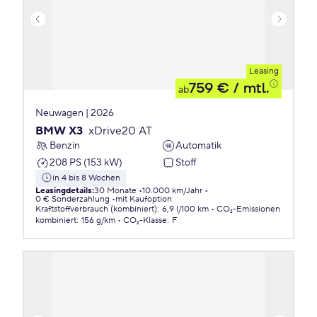
Leasing
759 €
/ mtl.
ab
Neuwagen | 2026
BMW X3
xDrive20 AT
Benzin
Automatik
208 PS (153 kW)
Stoff
in 4 bis 8 Wochen
Leasingdetails
:
30 Monate
10.000 km/Jahr
0 € Sonderzahlung
mit Kaufoption
Kraftstoffverbrauch (kombiniert)
:
6,9 l/100 km
CO₂-Emissionen
kombiniert
:
156 g/km
CO₂-Klasse
:
F