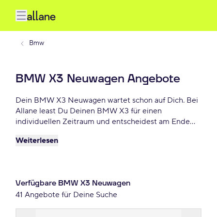
Bmw
BMW X3 Neuwagen Angebote
Dein BMW X3 Neuwagen wartet schon auf Dich. Bei
Allane least Du Deinen BMW X3 für einen
individuellen Zeitraum und entscheidest am Ende
der Laufzeit ob Du Dein X3 kaufen möchtest oder
Weiterlesen
zurückgeben willst. Finde das perfekte BMW X3
Neuwagen Angebot schon ab 707 € monatlich.
Verfügbare BMW X3 Neuwagen
41 Angebote für Deine Suche