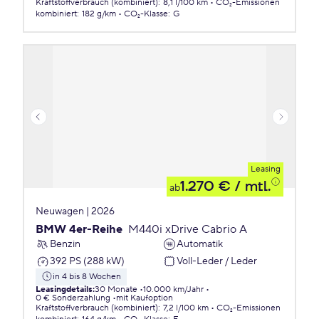
Kraftstoffverbrauch (kombiniert)
:
8,1 l/100 km
CO₂-Emissionen
kombiniert
:
182 g/km
CO₂-Klasse
:
G
Leasing
1.270 €
/ mtl.
ab
Neuwagen | 2026
BMW 4er-Reihe
M440i xDrive Cabrio A
Benzin
Automatik
392 PS (288 kW)
Voll-Leder / Leder
in 4 bis 8 Wochen
Leasingdetails
:
30 Monate
10.000 km/Jahr
0 € Sonderzahlung
mit Kaufoption
Kraftstoffverbrauch (kombiniert)
:
7,2 l/100 km
CO₂-Emissionen