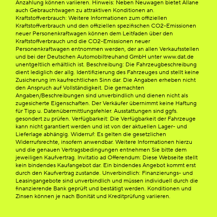
Anzahlung können variieren. Hinweis: Neben Neuwagen bietet Allane
auch Gebrauchtwagen zu attraktiven Konditionen an.
Kraftstoffverbrauch: Weitere Informationen zum offiziellen
Kraftstoffverbrauch und den offiziellen spezifischen CO2-Emissionen
neuer Personenkraftwagen können dem Leitfaden über den
Kraftstoffverbrauch und die CO2-Emissionen neuer
Personenkraftwagen entnommen werden, der an allen Verkaufsstellen
und bei der Deutschen Automobiltreuhand GmbH unter www.dat.de
unentgeltlich erhältlich ist. Beschreibung: Die Fahrzeugbeschreibung
dient lediglich der allg. Identifizierung des Fahrzeuges und stellt keine
Zusicherung im kaufrechtlichen Sinn dar. Die Angaben erheben nicht
den Anspruch auf Vollständigkeit. Die gemachten
Angaben/Beschreibungen sind unverbindlich und dienen nicht als
zugesicherte Eigenschaften. Der Verkäufer übernimmt keine Haftung
für Tipp u. Datenübermittlungsfehler. Ausstattungen sind ggfs.
gesondert zu prüfen. Verfügbarkeit: Die Verfügbarkeit der Fahrzeuge
kann nicht garantiert werden und ist von der aktuellen Lager- und
Lieferlage abhängig. Widerruf: Es gelten die gesetzlichen
Widerrufsrechte, insofern anwendbar. Weitere Informationen hierzu
und die genauen Vertragsbedingungen entnehmen Sie bitte dem
jeweiligen Kaufvertrag. Invitatio ad Offerendum: Diese Webseite stellt
kein bindendes Kaufangebot dar. Ein bindendes Angebot kommt erst
durch den Kaufvertrag zustande. Unverbindlich: Finanzierungs- und
Leasingangebote sind unverbindlich und müssen individuell durch die
finanzierende Bank geprüft und bestätigt werden. Konditionen und
Zinsen können je nach Bonität und Kreditprüfung variieren.