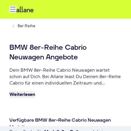
8er Reihe
BMW 8er-Reihe Cabrio
Neuwagen Angebote
Dein BMW 8er-Reihe Cabrio Neuwagen wartet
schon auf Dich. Bei Allane least Du Deinen 8er-Reihe
Cabrio für einen individuellen Zeitraum und
entscheidest am Ende der Laufzeit ob Du Dein 8er-
Weiterlesen
Reihe Cabrio kaufen möchtest oder zurückgeben
willst. Finde das perfekte BMW 8er-Reihe Cabrio
Neuwagen Angebot schon ab - € monatlich.
Verfügbare BMW 8er-Reihe Cabrio Neuwagen
Modelle