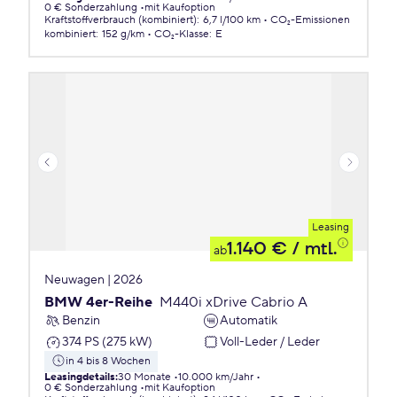
0 € Sonderzahlung
mit Kaufoption
Kraftstoffverbrauch (kombiniert)
:
6,7 l/100 km
CO₂-Emissionen
kombiniert
:
152 g/km
CO₂-Klasse
:
E
Leasing
1.140 €
/ mtl.
ab
Neuwagen | 2026
BMW 4er-Reihe
M440i xDrive Cabrio A
Benzin
Automatik
374 PS (275 kW)
Voll-Leder / Leder
in 4 bis 8 Wochen
Leasingdetails
:
30 Monate
10.000 km/Jahr
0 € Sonderzahlung
mit Kaufoption