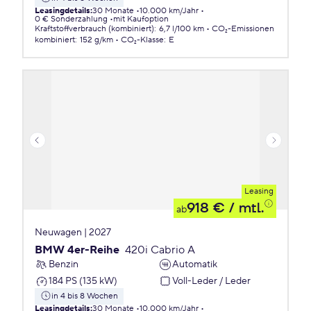
Leasingdetails
:
30 Monate
10.000 km/Jahr
0 € Sonderzahlung
mit Kaufoption
Kraftstoffverbrauch (kombiniert)
:
6,7 l/100 km
CO₂-Emissionen
kombiniert
:
152 g/km
CO₂-Klasse
:
E
Leasing
918 €
/ mtl.
ab
Neuwagen | 2027
BMW 4er-Reihe
420i Cabrio A
Benzin
Automatik
184 PS (135 kW)
Voll-Leder / Leder
in 4 bis 8 Wochen
Leasingdetails
:
30 Monate
10.000 km/Jahr