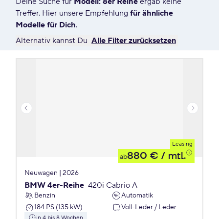
Deine Suche für
Modell: 8er Reihe
ergab keine
4 Angebote für Deine Suche
Treffer. Hier unsere Empfehlung
für ähnliche
Modelle für Dich
.
Alternativ kannst Du
Alle Filter zurücksetzen
Leasing
880 €
/ mtl.
ab
Neuwagen | 2026
BMW 4er-Reihe
420i Cabrio A
Benzin
Automatik
184 PS (135 kW)
Voll-Leder / Leder
in 4 bis 8 Wochen