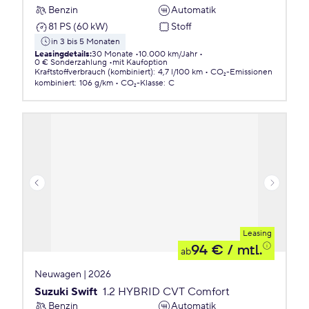
Benzin
Automatik
81 PS (60 kW)
Stoff
in 3 bis 5 Monaten
Leasingdetails
:
30 Monate
10.000 km/Jahr
0 € Sonderzahlung
mit Kaufoption
Kraftstoffverbrauch (kombiniert)
:
4,7 l/100 km
CO₂-Emissionen
kombiniert
:
106 g/km
CO₂-Klasse
:
C
Leasing
94 €
/ mtl.
ab
Neuwagen | 2026
Suzuki Swift
1.2 HYBRID CVT Comfort
Benzin
Automatik