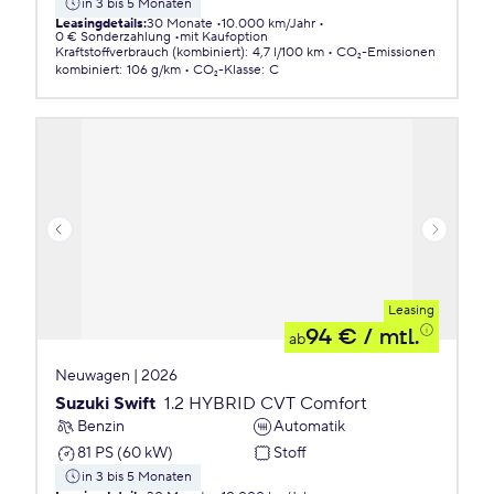
in 3 bis 5 Monaten
Leasingdetails
:
30 Monate
10.000 km/Jahr
0 € Sonderzahlung
mit Kaufoption
Kraftstoffverbrauch (kombiniert)
:
4,7 l/100 km
CO₂-Emissionen
kombiniert
:
106 g/km
CO₂-Klasse
:
C
Leasing
94 €
/ mtl.
ab
Neuwagen | 2026
Suzuki Swift
1.2 HYBRID CVT Comfort
Benzin
Automatik
81 PS (60 kW)
Stoff
in 3 bis 5 Monaten