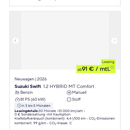
Leasing
91 €
/ mtl.
ab
Neuwagen | 2026
Suzuki Swift
1.2 HYBRID MT Comfort
Benzin
Manuell
81 PS (60 kW)
Stoff
in 3 bis 5 Monaten
Leasingdetails
:
30 Monate
10.000 km/Jahr
0 € Sonderzahlung
mit Kaufoption
Kraftstoffverbrauch (kombiniert)
:
4,4 l/100 km
CO₂-Emissionen
kombiniert
:
99 g/km
CO₂-Klasse
:
C