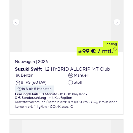
Leasing
99 €
/ mtl.
ab
Neuwagen | 2026
Suzuki Swift
1.2 HYBRID ALLGRIP MT Club
Benzin
Manuell
81 PS (60 kW)
Stoff
in 3 bis 5 Monaten
Leasingdetails
:
30 Monate
10.000 km/Jahr
0 € Sonderzahlung
mit Kaufoption
Kraftstoffverbrauch (kombiniert)
:
4,9 l/100 km
CO₂-Emissionen
kombiniert
:
111 g/km
CO₂-Klasse
:
C