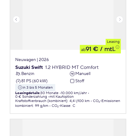
Leasing
91 €
/ mtl.
ab
Neuwagen | 2026
Suzuki Swift
1.2 HYBRID MT Comfort
Benzin
Manuell
81 PS (60 kW)
Stoff
in 3 bis 5 Monaten
Leasingdetails
:
30 Monate
10.000 km/Jahr
0 € Sonderzahlung
mit Kaufoption
Kraftstoffverbrauch (kombiniert)
:
4,4 l/100 km
CO₂-Emissionen
kombiniert
:
99 g/km
CO₂-Klasse
:
C