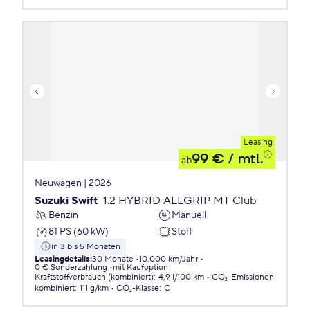
Leasing
99 €
/ mtl.
ab
Neuwagen | 2026
Suzuki Swift
1.2 HYBRID ALLGRIP MT Club
Benzin
Manuell
81 PS (60 kW)
Stoff
in 3 bis 5 Monaten
Leasingdetails
:
30 Monate
10.000 km/Jahr
0 € Sonderzahlung
mit Kaufoption
Kraftstoffverbrauch (kombiniert)
:
4,9 l/100 km
CO₂-Emissionen
kombiniert
:
111 g/km
CO₂-Klasse
:
C