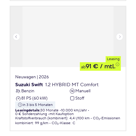
Leasing
91 €
/ mtl.
ab
Neuwagen | 2026
Suzuki Swift
1.2 HYBRID MT Comfort
Benzin
Manuell
81 PS (60 kW)
Stoff
in 3 bis 5 Monaten
Leasingdetails
:
30 Monate
10.000 km/Jahr
0 € Sonderzahlung
mit Kaufoption
Kraftstoffverbrauch (kombiniert)
:
4,4 l/100 km
CO₂-Emissionen
kombiniert
:
99 g/km
CO₂-Klasse
:
C