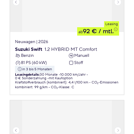
Leasing
92 €
/ mtl.
ab
Neuwagen | 2026
Suzuki Swift
1.2 HYBRID MT Comfort
Benzin
Manuell
81 PS (60 kW)
Stoff
in 3 bis 5 Monaten
Leasingdetails
:
30 Monate
10.000 km/Jahr
0 € Sonderzahlung
mit Kaufoption
Kraftstoffverbrauch (kombiniert)
:
4,4 l/100 km
CO₂-Emissionen
kombiniert
:
99 g/km
CO₂-Klasse
:
C