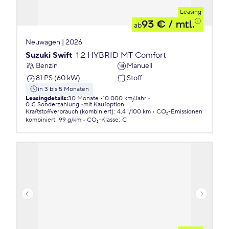
Leasing
93 €
/ mtl.
ab
Neuwagen | 2026
Suzuki Swift
1.2 HYBRID MT Comfort
Benzin
Manuell
81 PS (60 kW)
Stoff
in 3 bis 5 Monaten
Leasingdetails
:
30 Monate
10.000 km/Jahr
0 € Sonderzahlung
mit Kaufoption
Kraftstoffverbrauch (kombiniert)
:
4,4 l/100 km
CO₂-Emissionen
kombiniert
:
99 g/km
CO₂-Klasse
:
C