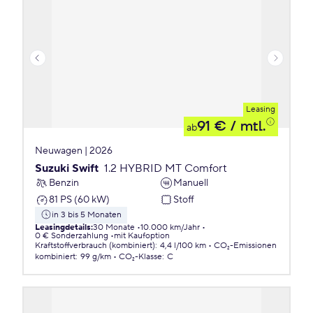
Leasing
91 €
/ mtl.
ab
Neuwagen | 2026
Suzuki Swift
1.2 HYBRID MT Comfort
Benzin
Manuell
81 PS (60 kW)
Stoff
in 3 bis 5 Monaten
Leasingdetails
:
30 Monate
10.000 km/Jahr
0 € Sonderzahlung
mit Kaufoption
Kraftstoffverbrauch (kombiniert)
:
4,4 l/100 km
CO₂-Emissionen
kombiniert
:
99 g/km
CO₂-Klasse
:
C