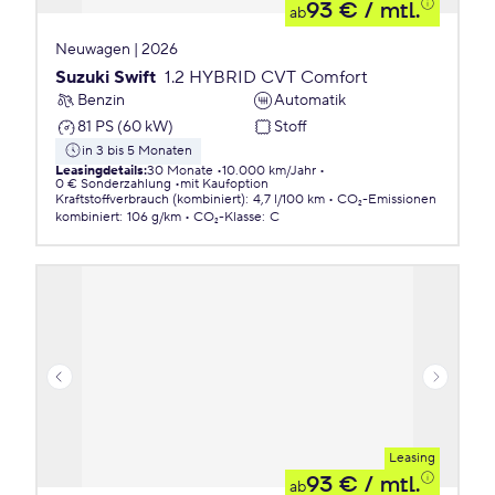
93 €
/ mtl.
ab
Neuwagen | 2026
Suzuki Swift
1.2 HYBRID CVT Comfort
Benzin
Automatik
81 PS (60 kW)
Stoff
in 3 bis 5 Monaten
Leasingdetails
:
30 Monate
10.000 km/Jahr
0 € Sonderzahlung
mit Kaufoption
Kraftstoffverbrauch (kombiniert)
:
4,7 l/100 km
CO₂-Emissionen
kombiniert
:
106 g/km
CO₂-Klasse
:
C
Leasing
93 €
/ mtl.
ab