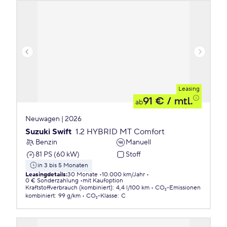
Leasing
91 €
/ mtl.
ab
Neuwagen | 2026
Suzuki Swift
1.2 HYBRID MT Comfort
Benzin
Manuell
81 PS (60 kW)
Stoff
in 3 bis 5 Monaten
Leasingdetails
:
30 Monate
10.000 km/Jahr
0 € Sonderzahlung
mit Kaufoption
Kraftstoffverbrauch (kombiniert)
:
4,4 l/100 km
CO₂-Emissionen
kombiniert
:
99 g/km
CO₂-Klasse
:
C