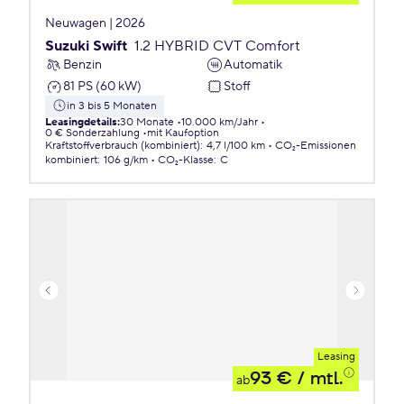
Neuwagen | 2026
Suzuki Swift
1.2 HYBRID CVT Comfort
Benzin
Automatik
81 PS (60 kW)
Stoff
in 3 bis 5 Monaten
Leasingdetails
:
30 Monate
10.000 km/Jahr
0 € Sonderzahlung
mit Kaufoption
Kraftstoffverbrauch (kombiniert)
:
4,7 l/100 km
CO₂-Emissionen
kombiniert
:
106 g/km
CO₂-Klasse
:
C
Leasing
93 €
/ mtl.
ab