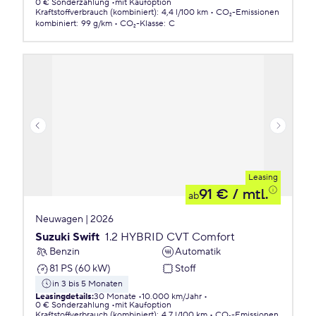
0 € Sonderzahlung
mit Kaufoption
Kraftstoffverbrauch (kombiniert)
:
4,4 l/100 km
CO₂-Emissionen
kombiniert
:
99 g/km
CO₂-Klasse
:
C
Leasing
91 €
/ mtl.
ab
Neuwagen | 2026
Suzuki Swift
1.2 HYBRID CVT Comfort
Benzin
Automatik
81 PS (60 kW)
Stoff
in 3 bis 5 Monaten
Leasingdetails
:
30 Monate
10.000 km/Jahr
0 € Sonderzahlung
mit Kaufoption
Kraftstoffverbrauch (kombiniert)
:
4,7 l/100 km
CO₂-Emissionen