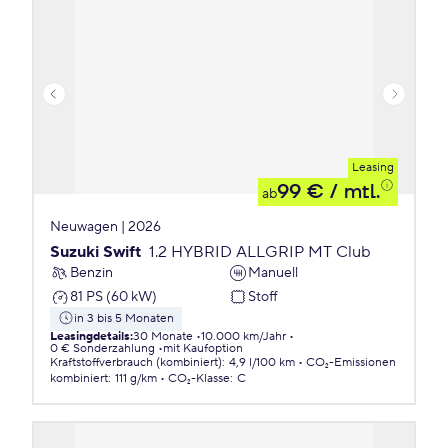
Leasing
99 €
/ mtl.
ab
Neuwagen | 2026
Suzuki Swift
1.2 HYBRID ALLGRIP MT Club
Benzin
Manuell
81 PS (60 kW)
Stoff
in 3 bis 5 Monaten
Leasingdetails
:
30 Monate
10.000 km/Jahr
0 € Sonderzahlung
mit Kaufoption
Kraftstoffverbrauch (kombiniert)
:
4,9 l/100 km
CO₂-Emissionen
kombiniert
:
111 g/km
CO₂-Klasse
:
C