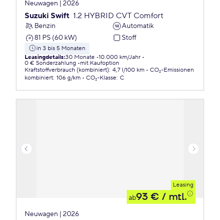
Neuwagen | 2026
Suzuki Swift
1.2 HYBRID CVT Comfort
Benzin
Automatik
81 PS (60 kW)
Stoff
in 3 bis 5 Monaten
Leasingdetails
:
30 Monate
10.000 km/Jahr
0 € Sonderzahlung
mit Kaufoption
Kraftstoffverbrauch (kombiniert)
:
4,7 l/100 km
CO₂-Emissionen
kombiniert
:
106 g/km
CO₂-Klasse
:
C
Leasing
93 €
/ mtl.
ab
Neuwagen | 2026