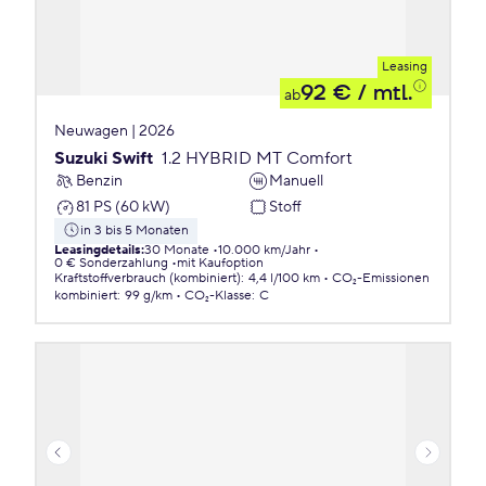
Leasing
92 €
/ mtl.
ab
Neuwagen | 2026
Suzuki Swift
1.2 HYBRID MT Comfort
Benzin
Manuell
81 PS (60 kW)
Stoff
in 3 bis 5 Monaten
Leasingdetails
:
30 Monate
10.000 km/Jahr
0 € Sonderzahlung
mit Kaufoption
Kraftstoffverbrauch (kombiniert)
:
4,4 l/100 km
CO₂-Emissionen
kombiniert
:
99 g/km
CO₂-Klasse
:
C