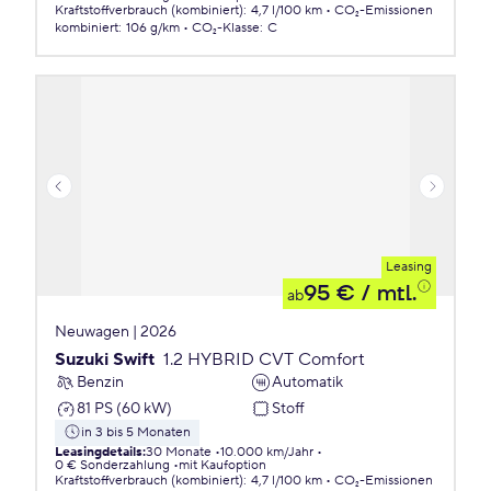
Kraftstoffverbrauch (kombiniert)
:
4,7 l/100 km
CO₂-Emissionen
kombiniert
:
106 g/km
CO₂-Klasse
:
C
Leasing
95 €
/ mtl.
ab
Neuwagen | 2026
Suzuki Swift
1.2 HYBRID CVT Comfort
Benzin
Automatik
81 PS (60 kW)
Stoff
in 3 bis 5 Monaten
Leasingdetails
:
30 Monate
10.000 km/Jahr
0 € Sonderzahlung
mit Kaufoption
Kraftstoffverbrauch (kombiniert)
:
4,7 l/100 km
CO₂-Emissionen