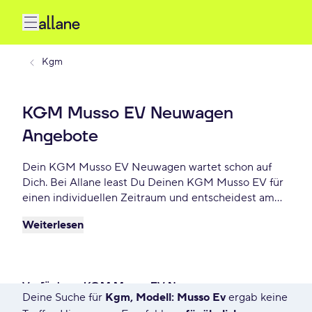
Kgm
KGM Musso EV Neuwagen
Angebote
Dein KGM Musso EV Neuwagen wartet schon auf
Dich. Bei Allane least Du Deinen KGM Musso EV für
einen individuellen Zeitraum und entscheidest am
Ende der Laufzeit ob Du Dein Musso EV kaufen
Weiterlesen
möchtest oder zurückgeben willst. Finde das
perfekte KGM Musso EV Neuwagen Angebot schon
ab - € monatlich.
Verfügbare KGM Musso EV Neuwagen
Deine Suche für
Kgm, Modell: Musso Ev
ergab keine
7623 Angebote für Deine Suche