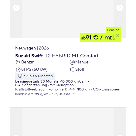
Leasing
91 €
/ mtl.
ab
Neuwagen | 2026
Suzuki Swift
1.2 HYBRID MT Comfort
Benzin
Manuell
81 PS (60 kW)
Stoff
in 3 bis 5 Monaten
Leasingdetails
:
30 Monate
10.000 km/Jahr
0 € Sonderzahlung
mit Kaufoption
Kraftstoffverbrauch (kombiniert)
:
4,4 l/100 km
CO₂-Emissionen
kombiniert
:
99 g/km
CO₂-Klasse
:
C