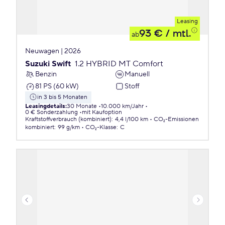
Leasing
93 €
/ mtl.
ab
Neuwagen | 2026
Suzuki Swift
1.2 HYBRID MT Comfort
Benzin
Manuell
81 PS (60 kW)
Stoff
in 3 bis 5 Monaten
Leasingdetails
:
30 Monate
10.000 km/Jahr
0 € Sonderzahlung
mit Kaufoption
Kraftstoffverbrauch (kombiniert)
:
4,4 l/100 km
CO₂-Emissionen
kombiniert
:
99 g/km
CO₂-Klasse
:
C