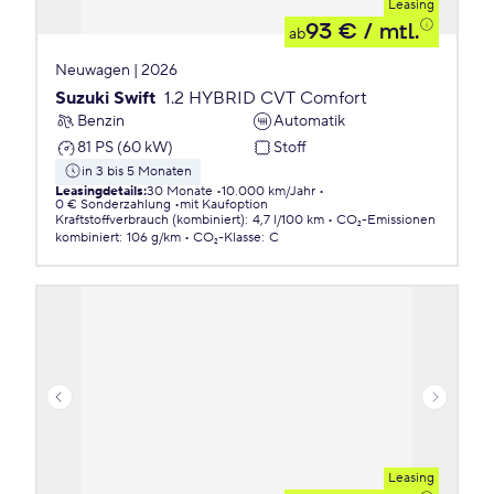
Leasing
93 €
/ mtl.
ab
Neuwagen | 2026
Suzuki Swift
1.2 HYBRID CVT Comfort
Benzin
Automatik
81 PS (60 kW)
Stoff
in 3 bis 5 Monaten
Leasingdetails
:
30 Monate
10.000 km/Jahr
0 € Sonderzahlung
mit Kaufoption
Kraftstoffverbrauch (kombiniert)
:
4,7 l/100 km
CO₂-Emissionen
kombiniert
:
106 g/km
CO₂-Klasse
:
C
Leasing