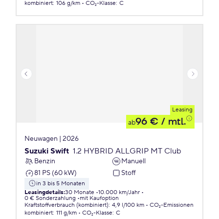
kombiniert
:
106 g/km
CO₂-Klasse
:
C
Leasing
96 €
/ mtl.
ab
Neuwagen | 2026
Suzuki Swift
1.2 HYBRID ALLGRIP MT Club
Benzin
Manuell
81 PS (60 kW)
Stoff
in 3 bis 5 Monaten
Leasingdetails
:
30 Monate
10.000 km/Jahr
0 € Sonderzahlung
mit Kaufoption
Kraftstoffverbrauch (kombiniert)
:
4,9 l/100 km
CO₂-Emissionen
kombiniert
:
111 g/km
CO₂-Klasse
:
C