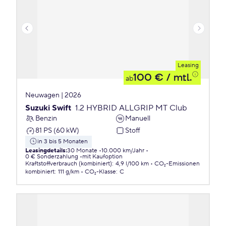
Leasing
100 €
/ mtl.
ab
Neuwagen | 2026
Suzuki Swift
1.2 HYBRID ALLGRIP MT Club
Benzin
Manuell
81 PS (60 kW)
Stoff
in 3 bis 5 Monaten
Leasingdetails
:
30 Monate
10.000 km/Jahr
0 € Sonderzahlung
mit Kaufoption
Kraftstoffverbrauch (kombiniert)
:
4,9 l/100 km
CO₂-Emissionen
kombiniert
:
111 g/km
CO₂-Klasse
:
C