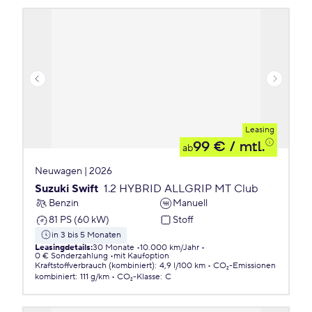
Leasing
99 €
/ mtl.
ab
Neuwagen | 2026
Suzuki Swift
1.2 HYBRID ALLGRIP MT Club
Benzin
Manuell
81 PS (60 kW)
Stoff
in 3 bis 5 Monaten
Leasingdetails
:
30 Monate
10.000 km/Jahr
0 € Sonderzahlung
mit Kaufoption
Kraftstoffverbrauch (kombiniert)
:
4,9 l/100 km
CO₂-Emissionen
kombiniert
:
111 g/km
CO₂-Klasse
:
C