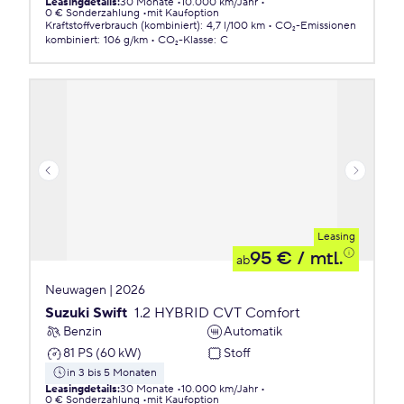
Leasingdetails
:
30 Monate
10.000 km/Jahr
0 € Sonderzahlung
mit Kaufoption
Kraftstoffverbrauch (kombiniert)
:
4,7 l/100 km
CO₂-Emissionen
kombiniert
:
106 g/km
CO₂-Klasse
:
C
Leasing
95 €
/ mtl.
ab
Neuwagen | 2026
Suzuki Swift
1.2 HYBRID CVT Comfort
Benzin
Automatik
81 PS (60 kW)
Stoff
in 3 bis 5 Monaten
Leasingdetails
:
30 Monate
10.000 km/Jahr
0 € Sonderzahlung
mit Kaufoption