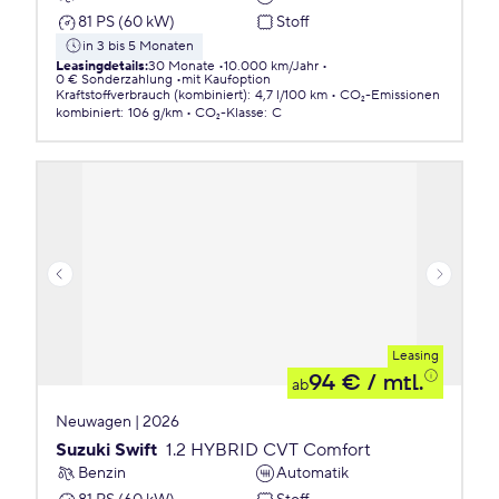
81 PS (60 kW)
Stoff
in 3 bis 5 Monaten
Leasingdetails
:
30 Monate
10.000 km/Jahr
0 € Sonderzahlung
mit Kaufoption
Kraftstoffverbrauch (kombiniert)
:
4,7 l/100 km
CO₂-Emissionen
kombiniert
:
106 g/km
CO₂-Klasse
:
C
Leasing
94 €
/ mtl.
ab
Neuwagen | 2026
Suzuki Swift
1.2 HYBRID CVT Comfort
Benzin
Automatik