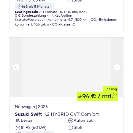
81 PS (60 kW)
Stoff
in 3 bis 5 Monaten
Leasingdetails
:
30 Monate
10.000 km/Jahr
0 € Sonderzahlung
mit Kaufoption
Kraftstoffverbrauch (kombiniert)
:
4,7 l/100 km
CO₂-Emissionen
kombiniert
:
106 g/km
CO₂-Klasse
:
C
Leasing
94 €
/ mtl.
ab
Neuwagen | 2026
Suzuki Swift
1.2 HYBRID CVT Comfort
Benzin
Automatik
81 PS (60 kW)
Stoff