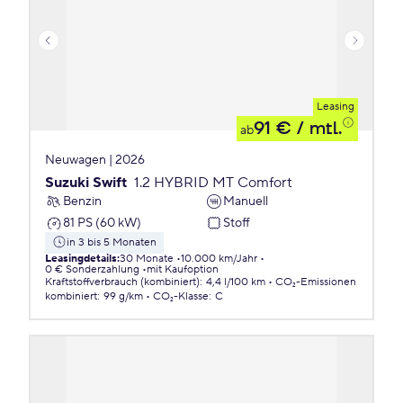
Leasing
91 €
/ mtl.
ab
Neuwagen | 2026
Suzuki Swift
1.2 HYBRID MT Comfort
Benzin
Manuell
81 PS (60 kW)
Stoff
in 3 bis 5 Monaten
Leasingdetails
:
30 Monate
10.000 km/Jahr
0 € Sonderzahlung
mit Kaufoption
Kraftstoffverbrauch (kombiniert)
:
4,4 l/100 km
CO₂-Emissionen
kombiniert
:
99 g/km
CO₂-Klasse
:
C