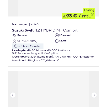
Leasing
93 €
/ mtl.
ab
Neuwagen | 2026
Suzuki Swift
1.2 HYBRID MT Comfort
Benzin
Manuell
81 PS (60 kW)
Stoff
in 3 bis 5 Monaten
Leasingdetails
:
30 Monate
10.000 km/Jahr
0 € Sonderzahlung
mit Kaufoption
Kraftstoffverbrauch (kombiniert)
:
4,4 l/100 km
CO₂-Emissionen
kombiniert
:
99 g/km
CO₂-Klasse
:
C