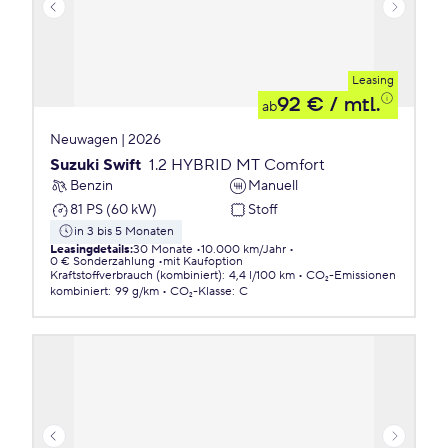
Leasing
92 €
/ mtl.
ab
Neuwagen | 2026
Suzuki Swift
1.2 HYBRID MT Comfort
Benzin
Manuell
81 PS (60 kW)
Stoff
in 3 bis 5 Monaten
Leasingdetails
:
30 Monate
10.000 km/Jahr
0 € Sonderzahlung
mit Kaufoption
Kraftstoffverbrauch (kombiniert)
:
4,4 l/100 km
CO₂-Emissionen
kombiniert
:
99 g/km
CO₂-Klasse
:
C