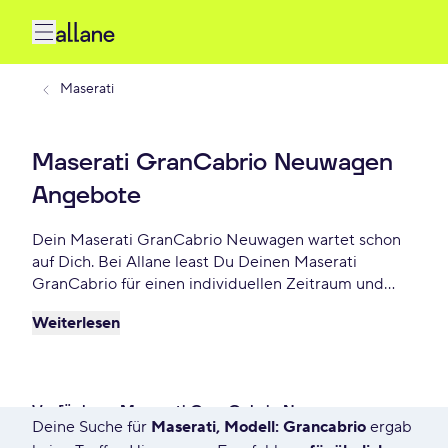
Maserati
Maserati GranCabrio Neuwagen
Angebote
Dein Maserati GranCabrio Neuwagen wartet schon
auf Dich. Bei Allane least Du Deinen Maserati
GranCabrio für einen individuellen Zeitraum und
entscheidest am Ende der Laufzeit ob Du Dein
Weiterlesen
GranCabrio kaufen möchtest oder zurückgeben
willst. Finde das perfekte Maserati GranCabrio
Neuwagen Angebot schon ab - € monatlich.
Verfügbare Maserati GranCabrio Neuwagen
Deine Suche für
Maserati, Modell: Grancabrio
ergab
7568 Angebote für Deine Suche