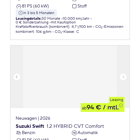
81 PS (60 kW)
Stoff
in 3 bis 5 Monaten
Leasingdetails
:
30 Monate
10.000 km/Jahr
0 € Sonderzahlung
mit Kaufoption
Kraftstoffverbrauch (kombiniert)
:
4,7 l/100 km
CO₂-Emissionen
kombiniert
:
106 g/km
CO₂-Klasse
:
C
Leasing
94 €
/ mtl.
ab
Neuwagen | 2026
Suzuki Swift
1.2 HYBRID CVT Comfort
Benzin
Automatik