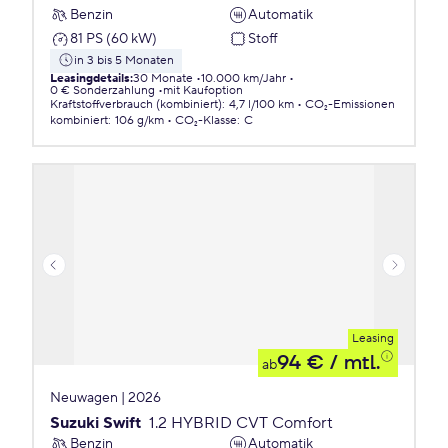
Benzin
Automatik
81 PS (60 kW)
Stoff
in 3 bis 5 Monaten
Leasingdetails
:
30 Monate
10.000 km/Jahr
0 € Sonderzahlung
mit Kaufoption
Kraftstoffverbrauch (kombiniert)
:
4,7 l/100 km
CO₂-Emissionen
kombiniert
:
106 g/km
CO₂-Klasse
:
C
Leasing
94 €
/ mtl.
ab
Neuwagen | 2026
Suzuki Swift
1.2 HYBRID CVT Comfort
Benzin
Automatik