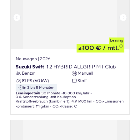
Leasing
100 €
/ mtl.
ab
Neuwagen | 2026
Suzuki Swift
1.2 HYBRID ALLGRIP MT Club
Benzin
Manuell
81 PS (60 kW)
Stoff
in 3 bis 5 Monaten
Leasingdetails
:
30 Monate
10.000 km/Jahr
0 € Sonderzahlung
mit Kaufoption
Kraftstoffverbrauch (kombiniert)
:
4,9 l/100 km
CO₂-Emissionen
kombiniert
:
111 g/km
CO₂-Klasse
:
C