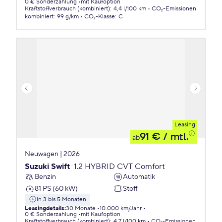
0 € Sonderzahlung
mit Kaufoption
Kraftstoffverbrauch (kombiniert)
:
4,4 l/100 km
CO₂-Emissionen
kombiniert
:
99 g/km
CO₂-Klasse
:
C
Leasing
91 €
/ mtl.
ab
Neuwagen | 2026
Suzuki Swift
1.2 HYBRID CVT Comfort
Benzin
Automatik
81 PS (60 kW)
Stoff
in 3 bis 5 Monaten
Leasingdetails
:
30 Monate
10.000 km/Jahr
0 € Sonderzahlung
mit Kaufoption
Kraftstoffverbrauch (kombiniert)
:
4,7 l/100 km
CO₂-Emissionen