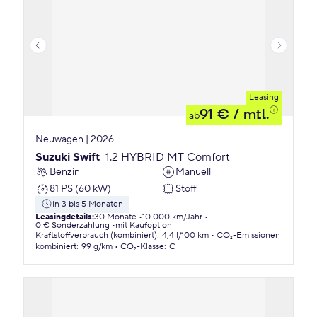
Leasing
91 €
/ mtl.
ab
Neuwagen | 2026
Suzuki Swift
1.2 HYBRID MT Comfort
Benzin
Manuell
81 PS (60 kW)
Stoff
in 3 bis 5 Monaten
Leasingdetails
:
30 Monate
10.000 km/Jahr
0 € Sonderzahlung
mit Kaufoption
Kraftstoffverbrauch (kombiniert)
:
4,4 l/100 km
CO₂-Emissionen
kombiniert
:
99 g/km
CO₂-Klasse
:
C