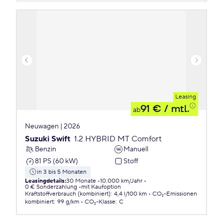
Leasing
91 €
/ mtl.
ab
Neuwagen | 2026
Suzuki Swift
1.2 HYBRID MT Comfort
Benzin
Manuell
81 PS (60 kW)
Stoff
in 3 bis 5 Monaten
Leasingdetails
:
30 Monate
10.000 km/Jahr
0 € Sonderzahlung
mit Kaufoption
Kraftstoffverbrauch (kombiniert)
:
4,4 l/100 km
CO₂-Emissionen
kombiniert
:
99 g/km
CO₂-Klasse
:
C