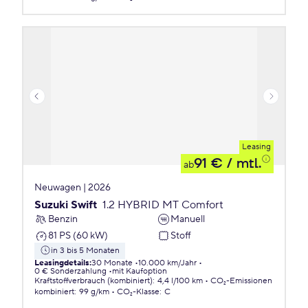
Leasing
91 €
/ mtl.
ab
Neuwagen | 2026
Suzuki Swift
1.2 HYBRID MT Comfort
Benzin
Manuell
81 PS (60 kW)
Stoff
in 3 bis 5 Monaten
Leasingdetails
:
30 Monate
10.000 km/Jahr
0 € Sonderzahlung
mit Kaufoption
Kraftstoffverbrauch (kombiniert)
:
4,4 l/100 km
CO₂-Emissionen
kombiniert
:
99 g/km
CO₂-Klasse
:
C