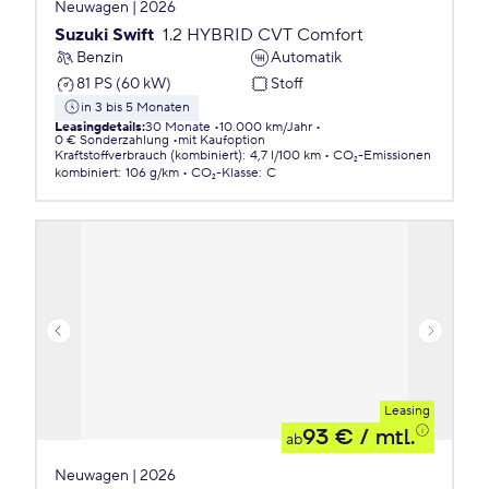
Neuwagen | 2026
Suzuki Swift
1.2 HYBRID CVT Comfort
Benzin
Automatik
81 PS (60 kW)
Stoff
in 3 bis 5 Monaten
Leasingdetails
:
30 Monate
10.000 km/Jahr
0 € Sonderzahlung
mit Kaufoption
Kraftstoffverbrauch (kombiniert)
:
4,7 l/100 km
CO₂-Emissionen
kombiniert
:
106 g/km
CO₂-Klasse
:
C
Leasing
93 €
/ mtl.
ab
Neuwagen | 2026