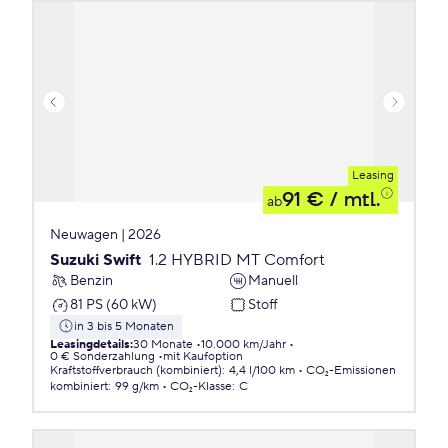
Leasing
91 €
/ mtl.
ab
Neuwagen | 2026
Suzuki Swift
1.2 HYBRID MT Comfort
Benzin
Manuell
81 PS (60 kW)
Stoff
in 3 bis 5 Monaten
Leasingdetails
:
30 Monate
10.000 km/Jahr
0 € Sonderzahlung
mit Kaufoption
Kraftstoffverbrauch (kombiniert)
:
4,4 l/100 km
CO₂-Emissionen
kombiniert
:
99 g/km
CO₂-Klasse
:
C