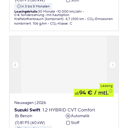
81 PS (60 kW)
Stoff
in 3 bis 5 Monaten
Leasingdetails
:
30 Monate
10.000 km/Jahr
0 € Sonderzahlung
mit Kaufoption
Kraftstoffverbrauch (kombiniert)
:
4,7 l/100 km
CO₂-Emissionen
kombiniert
:
106 g/km
CO₂-Klasse
:
C
Leasing
94 €
/ mtl.
ab
Neuwagen | 2026
Suzuki Swift
1.2 HYBRID CVT Comfort
Benzin
Automatik
81 PS (60 kW)
Stoff