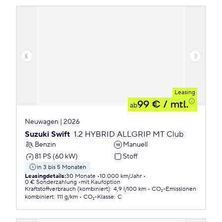
Leasing
99 €
/ mtl.
ab
Neuwagen | 2026
Suzuki Swift
1.2 HYBRID ALLGRIP MT Club
Benzin
Manuell
81 PS (60 kW)
Stoff
in 3 bis 5 Monaten
Leasingdetails
:
30 Monate
10.000 km/Jahr
0 € Sonderzahlung
mit Kaufoption
Kraftstoffverbrauch (kombiniert)
:
4,9 l/100 km
CO₂-Emissionen
kombiniert
:
111 g/km
CO₂-Klasse
:
C