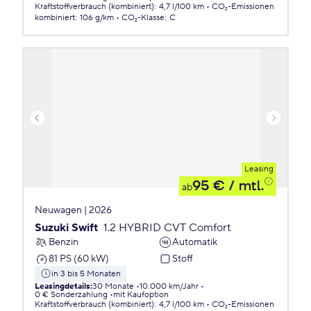
Kraftstoffverbrauch (kombiniert)
:
4,7 l/100 km
CO₂-Emissionen
kombiniert
:
106 g/km
CO₂-Klasse
:
C
Leasing
95 €
/ mtl.
ab
Neuwagen | 2026
Suzuki Swift
1.2 HYBRID CVT Comfort
Benzin
Automatik
81 PS (60 kW)
Stoff
in 3 bis 5 Monaten
Leasingdetails
:
30 Monate
10.000 km/Jahr
0 € Sonderzahlung
mit Kaufoption
Kraftstoffverbrauch (kombiniert)
:
4,7 l/100 km
CO₂-Emissionen