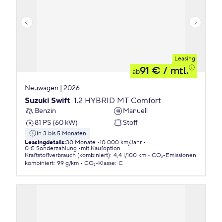
Leasing
91 €
/ mtl.
ab
Neuwagen | 2026
Suzuki Swift
1.2 HYBRID MT Comfort
Benzin
Manuell
81 PS (60 kW)
Stoff
in 3 bis 5 Monaten
Leasingdetails
:
30 Monate
10.000 km/Jahr
0 € Sonderzahlung
mit Kaufoption
Kraftstoffverbrauch (kombiniert)
:
4,4 l/100 km
CO₂-Emissionen
kombiniert
:
99 g/km
CO₂-Klasse
:
C