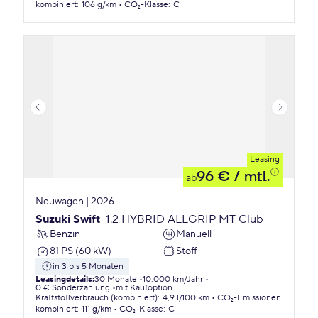
kombiniert
:
106 g/km
CO₂-Klasse
:
C
Leasing
96 €
/ mtl.
ab
Neuwagen | 2026
Suzuki Swift
1.2 HYBRID ALLGRIP MT Club
Benzin
Manuell
81 PS (60 kW)
Stoff
in 3 bis 5 Monaten
Leasingdetails
:
30 Monate
10.000 km/Jahr
0 € Sonderzahlung
mit Kaufoption
Kraftstoffverbrauch (kombiniert)
:
4,9 l/100 km
CO₂-Emissionen
kombiniert
:
111 g/km
CO₂-Klasse
:
C