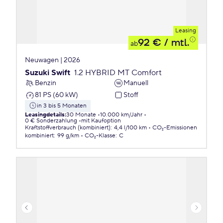
Leasing
92 €
/ mtl.
ab
Neuwagen | 2026
Suzuki Swift
1.2 HYBRID MT Comfort
Benzin
Manuell
81 PS (60 kW)
Stoff
in 3 bis 5 Monaten
Leasingdetails
:
30 Monate
10.000 km/Jahr
0 € Sonderzahlung
mit Kaufoption
Kraftstoffverbrauch (kombiniert)
:
4,4 l/100 km
CO₂-Emissionen
kombiniert
:
99 g/km
CO₂-Klasse
:
C