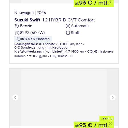
93 €
/ mtl.
ab
Neuwagen | 2026
Suzuki Swift
1.2 HYBRID CVT Comfort
Benzin
Automatik
81 PS (60 kW)
Stoff
in 3 bis 5 Monaten
Leasingdetails
:
30 Monate
10.000 km/Jahr
0 € Sonderzahlung
mit Kaufoption
Kraftstoffverbrauch (kombiniert)
:
4,7 l/100 km
CO₂-Emissionen
kombiniert
:
106 g/km
CO₂-Klasse
:
C
Leasing
93 €
/ mtl.
ab