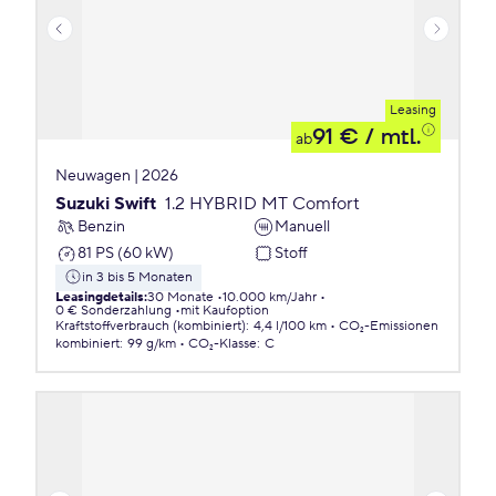
Leasing
91 €
/ mtl.
ab
Neuwagen | 2026
Suzuki Swift
1.2 HYBRID MT Comfort
Benzin
Manuell
81 PS (60 kW)
Stoff
in 3 bis 5 Monaten
Leasingdetails
:
30 Monate
10.000 km/Jahr
0 € Sonderzahlung
mit Kaufoption
Kraftstoffverbrauch (kombiniert)
:
4,4 l/100 km
CO₂-Emissionen
kombiniert
:
99 g/km
CO₂-Klasse
:
C