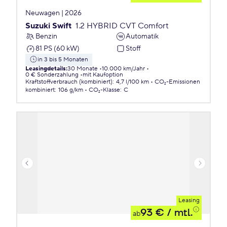
Neuwagen | 2026
Suzuki Swift
1.2 HYBRID CVT Comfort
Benzin
Automatik
81 PS (60 kW)
Stoff
in 3 bis 5 Monaten
Leasingdetails
:
30 Monate
10.000 km/Jahr
0 € Sonderzahlung
mit Kaufoption
Kraftstoffverbrauch (kombiniert)
:
4,7 l/100 km
CO₂-Emissionen
kombiniert
:
106 g/km
CO₂-Klasse
:
C
Leasing
93 €
/ mtl.
ab