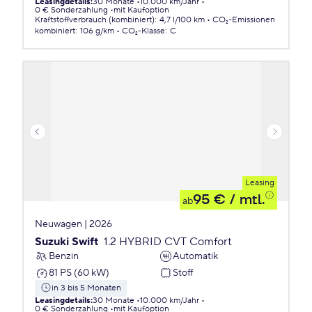
Leasingdetails
:
30 Monate
10.000 km/Jahr
0 € Sonderzahlung
mit Kaufoption
Kraftstoffverbrauch (kombiniert)
:
4,7 l/100 km
CO₂-Emissionen
kombiniert
:
106 g/km
CO₂-Klasse
:
C
Leasing
95 €
/ mtl.
ab
Neuwagen | 2026
Suzuki Swift
1.2 HYBRID CVT Comfort
Benzin
Automatik
81 PS (60 kW)
Stoff
in 3 bis 5 Monaten
Leasingdetails
:
30 Monate
10.000 km/Jahr
0 € Sonderzahlung
mit Kaufoption