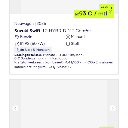
Leasing
93 €
/ mtl.
ab
Neuwagen | 2026
Suzuki Swift
1.2 HYBRID MT Comfort
Benzin
Manuell
81 PS (60 kW)
Stoff
in 3 bis 5 Monaten
Leasingdetails
:
30 Monate
10.000 km/Jahr
0 € Sonderzahlung
mit Kaufoption
Kraftstoffverbrauch (kombiniert)
:
4,4 l/100 km
CO₂-Emissionen
kombiniert
:
99 g/km
CO₂-Klasse
:
C