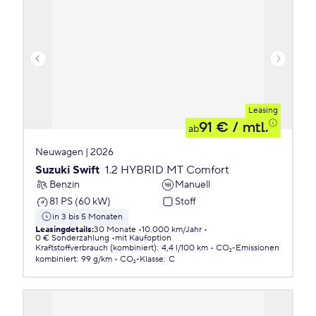
Leasing
91 €
/ mtl.
ab
Neuwagen | 2026
Suzuki Swift
1.2 HYBRID MT Comfort
Benzin
Manuell
81 PS (60 kW)
Stoff
in 3 bis 5 Monaten
Leasingdetails
:
30 Monate
10.000 km/Jahr
0 € Sonderzahlung
mit Kaufoption
Kraftstoffverbrauch (kombiniert)
:
4,4 l/100 km
CO₂-Emissionen
kombiniert
:
99 g/km
CO₂-Klasse
:
C