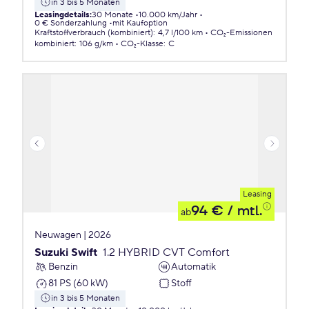
in 3 bis 5 Monaten
Leasingdetails
:
30 Monate
10.000 km/Jahr
0 € Sonderzahlung
mit Kaufoption
Kraftstoffverbrauch (kombiniert)
:
4,7 l/100 km
CO₂-Emissionen
kombiniert
:
106 g/km
CO₂-Klasse
:
C
Leasing
94 €
/ mtl.
ab
Neuwagen | 2026
Suzuki Swift
1.2 HYBRID CVT Comfort
Benzin
Automatik
81 PS (60 kW)
Stoff
in 3 bis 5 Monaten