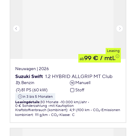
Leasing
99 €
/ mtl.
ab
Neuwagen | 2026
Suzuki Swift
1.2 HYBRID ALLGRIP MT Club
Benzin
Manuell
81 PS (60 kW)
Stoff
in 3 bis 5 Monaten
Leasingdetails
:
30 Monate
10.000 km/Jahr
0 € Sonderzahlung
mit Kaufoption
Kraftstoffverbrauch (kombiniert)
:
4,9 l/100 km
CO₂-Emissionen
kombiniert
:
111 g/km
CO₂-Klasse
:
C