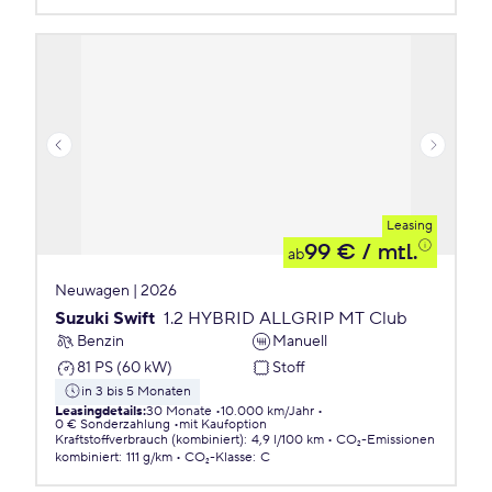
Leasing
99 €
/ mtl.
ab
Neuwagen | 2026
Suzuki Swift
1.2 HYBRID ALLGRIP MT Club
Benzin
Manuell
81 PS (60 kW)
Stoff
in 3 bis 5 Monaten
Leasingdetails
:
30 Monate
10.000 km/Jahr
0 € Sonderzahlung
mit Kaufoption
Kraftstoffverbrauch (kombiniert)
:
4,9 l/100 km
CO₂-Emissionen
kombiniert
:
111 g/km
CO₂-Klasse
:
C