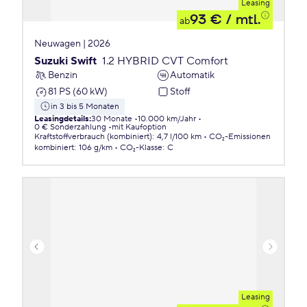
Leasing
93 €
/ mtl.
ab
Neuwagen | 2026
Suzuki Swift
1.2 HYBRID CVT Comfort
Benzin
Automatik
81 PS (60 kW)
Stoff
in 3 bis 5 Monaten
Leasingdetails
:
30 Monate
10.000 km/Jahr
0 € Sonderzahlung
mit Kaufoption
Kraftstoffverbrauch (kombiniert)
:
4,7 l/100 km
CO₂-Emissionen
kombiniert
:
106 g/km
CO₂-Klasse
:
C
Leasing