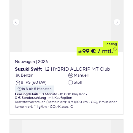
Leasing
99 €
/ mtl.
ab
Neuwagen | 2026
Suzuki Swift
1.2 HYBRID ALLGRIP MT Club
Benzin
Manuell
81 PS (60 kW)
Stoff
in 3 bis 5 Monaten
Leasingdetails
:
30 Monate
10.000 km/Jahr
0 € Sonderzahlung
mit Kaufoption
Kraftstoffverbrauch (kombiniert)
:
4,9 l/100 km
CO₂-Emissionen
kombiniert
:
111 g/km
CO₂-Klasse
:
C