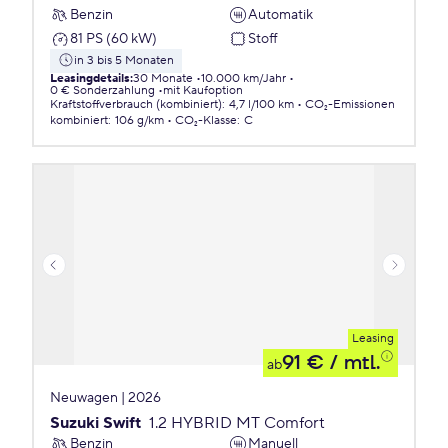
Benzin
Automatik
81 PS (60 kW)
Stoff
in 3 bis 5 Monaten
Leasingdetails
:
30 Monate
10.000 km/Jahr
0 € Sonderzahlung
mit Kaufoption
Kraftstoffverbrauch (kombiniert)
:
4,7 l/100 km
CO₂-Emissionen
kombiniert
:
106 g/km
CO₂-Klasse
:
C
Leasing
91 €
/ mtl.
ab
Neuwagen | 2026
Suzuki Swift
1.2 HYBRID MT Comfort
Benzin
Manuell