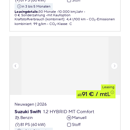
81 PS (60 kW)
Stoff
in 3 bis 5 Monaten
Leasingdetails
:
30 Monate
10.000 km/Jahr
0 € Sonderzahlung
mit Kaufoption
Kraftstoffverbrauch (kombiniert)
:
4,4 l/100 km
CO₂-Emissionen
kombiniert
:
99 g/km
CO₂-Klasse
:
C
Leasing
91 €
/ mtl.
ab
Neuwagen | 2026
Suzuki Swift
1.2 HYBRID MT Comfort
Benzin
Manuell
81 PS (60 kW)
Stoff