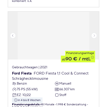
kombiniert
:
k.A.
Finanzierungsanfrage
90 €
/ mtl.
ab
Gebrauchtwagen | 2021
Ford Fiesta
FORD Fiesta 1,1 Cool & Connect
Schräghecklimousine
Benzin
Manuell
75 PS (55 kW)
66.307 km
EZ
:
10/22
Stoff
in 4 bis 8 Wochen
Finanzierungsdetails
:
48 Monate
1.998 € Sonderzahlung