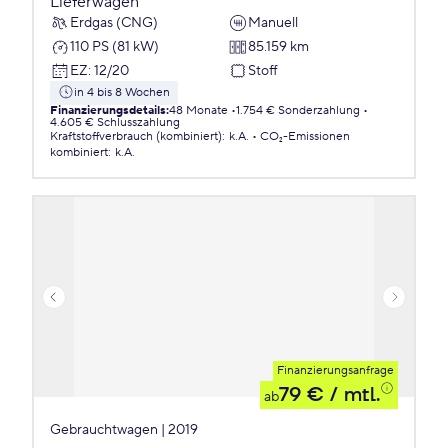
Lieferwagen
Erdgas (CNG)
Manuell
110 PS (81 kW)
85.159 km
EZ
:
12/20
Stoff
in 4 bis 8 Wochen
Finanzierungsdetails
:
48 Monate
1.754 € Sonderzahlung
4.605 € Schlusszahlung
Kraftstoffverbrauch (kombiniert)
:
k.A.
CO₂-Emissionen
kombiniert
:
k.A.
Finanzierungsanfrage
79 €
/ mtl.
ab
Gebrauchtwagen | 2019