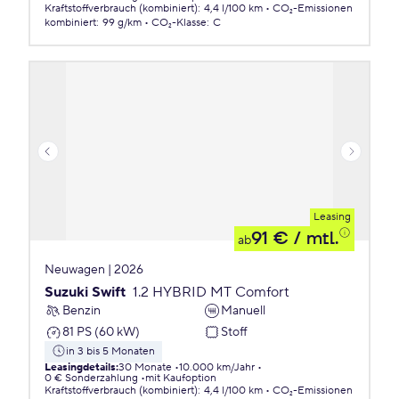
Kraftstoffverbrauch (kombiniert)
:
4,4 l/100 km
CO₂-Emissionen
kombiniert
:
99 g/km
CO₂-Klasse
:
C
Leasing
91 €
/ mtl.
ab
Neuwagen | 2026
Suzuki Swift
1.2 HYBRID MT Comfort
Benzin
Manuell
81 PS (60 kW)
Stoff
in 3 bis 5 Monaten
Leasingdetails
:
30 Monate
10.000 km/Jahr
0 € Sonderzahlung
mit Kaufoption
Kraftstoffverbrauch (kombiniert)
:
4,4 l/100 km
CO₂-Emissionen