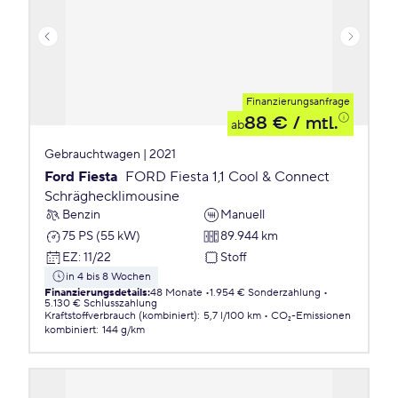
Finanzierungsanfrage
88 €
/ mtl.
ab
Gebrauchtwagen | 2021
Ford Fiesta
FORD Fiesta 1,1 Cool & Connect
Schräghecklimousine
Benzin
Manuell
75 PS (55 kW)
89.944 km
EZ
:
11/22
Stoff
in 4 bis 8 Wochen
Finanzierungsdetails
:
48 Monate
1.954 € Sonderzahlung
5.130 € Schlusszahlung
Kraftstoffverbrauch (kombiniert)
:
5,7 l/100 km
CO₂-Emissionen
kombiniert
:
144 g/km