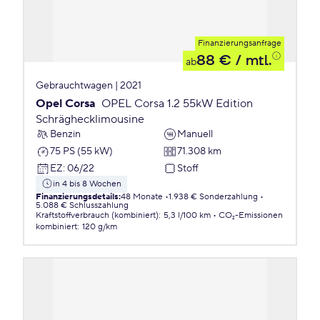
Finanzierungsanfrage
88 €
/ mtl.
ab
Gebrauchtwagen | 2021
Opel Corsa
OPEL Corsa 1.2 55kW Edition
Schräghecklimousine
Benzin
Manuell
75 PS (55 kW)
71.308 km
EZ
:
06/22
Stoff
in 4 bis 8 Wochen
Finanzierungsdetails
:
48 Monate
1.938 € Sonderzahlung
5.088 € Schlusszahlung
Kraftstoffverbrauch (kombiniert)
:
5,3 l/100 km
CO₂-Emissionen
kombiniert
:
120 g/km