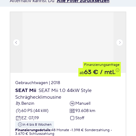
Alternativ kannst Du
Alle Filter zurücksetzen
Finanzierungsanfrage
63 €
/ mtl.
ab
Gebrauchtwagen | 2018
SEAT Mii
SEAT Mii 1.0 44kW Style
Schräghecklimousine
Benzin
Manuell
60 PS (44 kW)
93.608 km
EZ
:
07/19
Stoff
in 4 bis 8 Wochen
Finanzierungsdetails
:
48 Monate
1.398 € Sonderzahlung
3.670 € Schlusszahlung