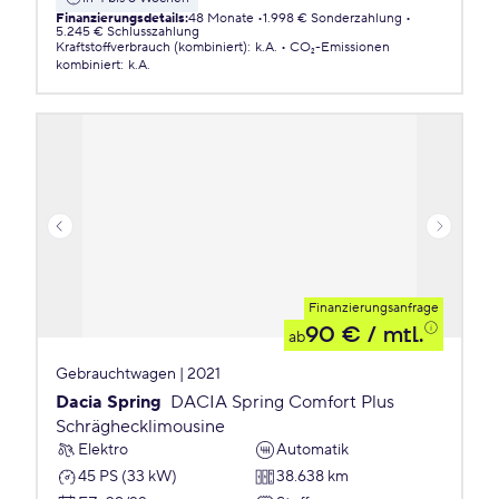
Finanzierungsdetails
:
48 Monate
1.998 € Sonderzahlung
5.245 € Schlusszahlung
Kraftstoffverbrauch (kombiniert)
:
k.A.
CO₂-Emissionen
kombiniert
:
k.A.
Finanzierungsanfrage
90 €
/ mtl.
ab
Gebrauchtwagen | 2021
Dacia Spring
DACIA Spring Comfort Plus
Schräghecklimousine
Elektro
Automatik
45 PS (33 kW)
38.638 km