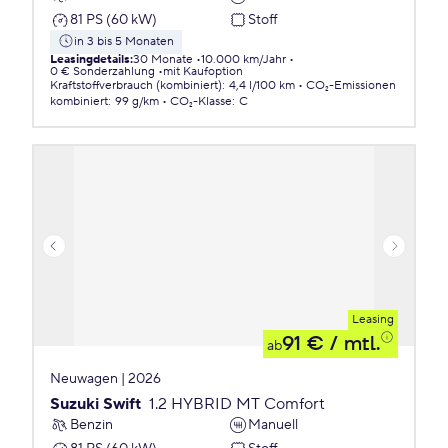
81 PS (60 kW)
Stoff
in 3 bis 5 Monaten
Leasingdetails
:
30 Monate
10.000 km/Jahr
0 € Sonderzahlung
mit Kaufoption
Kraftstoffverbrauch (kombiniert)
:
4,4 l/100 km
CO₂-Emissionen
kombiniert
:
99 g/km
CO₂-Klasse
:
C
Leasing
91 €
/ mtl.
ab
Neuwagen | 2026
Suzuki Swift
1.2 HYBRID MT Comfort
Benzin
Manuell