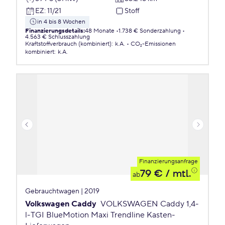
EZ
:
11/21
Stoff
in 4 bis 8 Wochen
Finanzierungsdetails
:
48 Monate
1.738 € Sonderzahlung
4.563 € Schlusszahlung
Kraftstoffverbrauch (kombiniert)
:
k.A.
CO₂-Emissionen
kombiniert
:
k.A.
Finanzierungsanfrage
79 €
/ mtl.
ab
Gebrauchtwagen | 2019
Volkswagen Caddy
VOLKSWAGEN Caddy 1,4-
l-TGI BlueMotion Maxi Trendline Kasten-