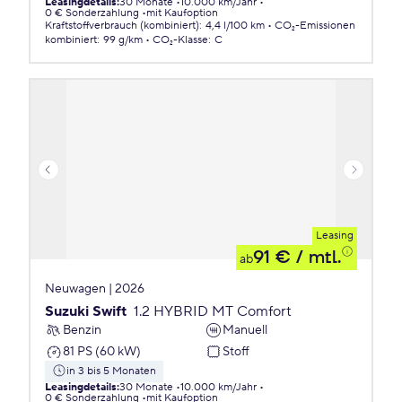
Leasingdetails
:
30 Monate
10.000 km/Jahr
0 € Sonderzahlung
mit Kaufoption
Kraftstoffverbrauch (kombiniert)
:
4,4 l/100 km
CO₂-Emissionen
kombiniert
:
99 g/km
CO₂-Klasse
:
C
Leasing
91 €
/ mtl.
ab
Neuwagen | 2026
Suzuki Swift
1.2 HYBRID MT Comfort
Benzin
Manuell
81 PS (60 kW)
Stoff
in 3 bis 5 Monaten
Leasingdetails
:
30 Monate
10.000 km/Jahr
0 € Sonderzahlung
mit Kaufoption