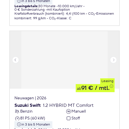
in 3 bis 5 Monaten
Leasingdetails
:
30 Monate
10.000 km/Jahr
0 € Sonderzahlung
mit Kaufoption
Kraftstoffverbrauch (kombiniert)
:
4,4 l/100 km
CO₂-Emissionen
kombiniert
:
99 g/km
CO₂-Klasse
:
C
Leasing
91 €
/ mtl.
ab
Neuwagen | 2026
Suzuki Swift
1.2 HYBRID MT Comfort
Benzin
Manuell
81 PS (60 kW)
Stoff
in 3 bis 5 Monaten