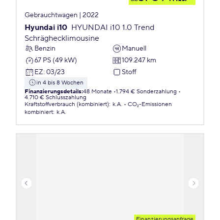
Gebrauchtwagen | 2022
Hyundai i10
HYUNDAI i10 1.0 Trend
Schräghecklimousine
Benzin
Manuell
67 PS (49 kW)
109.247 km
EZ
:
03/23
Stoff
in 4 bis 8 Wochen
Finanzierungsdetails
:
48 Monate
1.794 € Sonderzahlung
4.710 € Schlusszahlung
Kraftstoffverbrauch (kombiniert)
:
k.A.
CO₂-Emissionen
kombiniert
:
k.A.
Finanzierungsanfrage