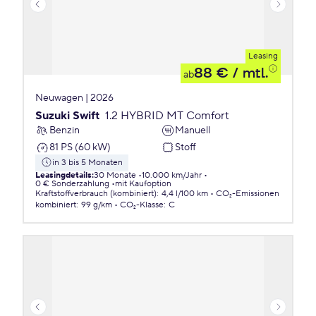
Leasing
88 €
/ mtl.
ab
Neuwagen | 2026
Suzuki Swift
1.2 HYBRID MT Comfort
Benzin
Manuell
81 PS (60 kW)
Stoff
in 3 bis 5 Monaten
Leasingdetails
:
30 Monate
10.000 km/Jahr
0 € Sonderzahlung
mit Kaufoption
Kraftstoffverbrauch (kombiniert)
:
4,4 l/100 km
CO₂-Emissionen
kombiniert
:
99 g/km
CO₂-Klasse
:
C