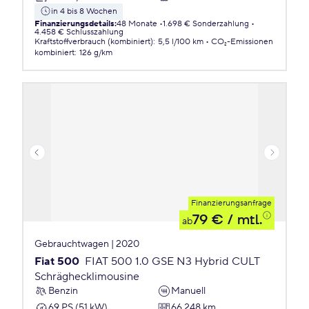
in 4 bis 8 Wochen
Finanzierungsdetails
:
48 Monate
1.698 € Sonderzahlung
4.458 € Schlusszahlung
Kraftstoffverbrauch (kombiniert)
:
5,5 l/100 km
CO₂-Emissionen
kombiniert
:
126 g/km
Finanzierungsanfrage
79 €
/ mtl.
ab
Gebrauchtwagen | 2020
Fiat 500
FIAT 500 1.0 GSE N3 Hybrid CULT
Schräghecklimousine
Benzin
Manuell
69 PS (51 kW)
66.248 km