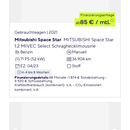
Finanzierungsanfrage
85 €
/ mtl.
ab
Gebrauchtwagen | 2021
Mitsubishi Space Star
MITSUBISHI Space Star
1.2 MIVEC Select Schräghecklimousine
Benzin
Manuell
71 PS (52 kW)
36.904 km
EZ
:
04/23
Stoff
in 4 bis 8 Wochen
Finanzierungsdetails
:
48 Monate
1.874 € Sonderzahlung
4.920 € Schlusszahlung
Kraftstoffverbrauch (kombiniert)
:
k.A.
CO₂-Emissionen
kombiniert
:
k.A.