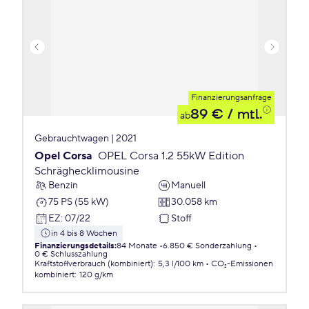
Finanzierungsanfrage
89 €
/ mtl.
ab
Gebrauchtwagen | 2021
Opel Corsa
OPEL Corsa 1.2 55kW Edition
Schräghecklimousine
Benzin
Manuell
75 PS (55 kW)
30.058 km
EZ
:
07/22
Stoff
in 4 bis 8 Wochen
Finanzierungsdetails
:
84 Monate
6.850 € Sonderzahlung
0 € Schlusszahlung
Kraftstoffverbrauch (kombiniert)
:
5,3 l/100 km
CO₂-Emissionen
kombiniert
:
120 g/km