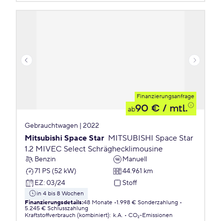
Finanzierungsanfrage
90 €
/ mtl.
ab
Gebrauchtwagen | 2022
Mitsubishi Space Star
MITSUBISHI Space Star
1.2 MIVEC Select Schräghecklimousine
Benzin
Manuell
71 PS (52 kW)
44.961 km
EZ
:
03/24
Stoff
in 4 bis 8 Wochen
Finanzierungsdetails
:
48 Monate
1.998 € Sonderzahlung
5.245 € Schlusszahlung
Kraftstoffverbrauch (kombiniert)
:
k.A.
CO₂-Emissionen