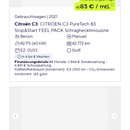
83 €
/ mtl.
ab
Gebrauchtwagen | 2021
Citroën C3
CITROEN C3 PureTech 83
Stop&Start FEEL PACK Schräghecklimousine
Benzin
Manuell
82 PS (60 kW)
42.772 km
EZ
:
01/23
Stoff
in 4 bis 8 Wochen
Finanzierungsdetails
:
48 Monate
1.844 € Sonderzahlung
4.841 € Schlusszahlung
Kraftstoffverbrauch (kombiniert)
:
5,5 l/100 km
CO₂-Emissionen
kombiniert
:
125 g/km