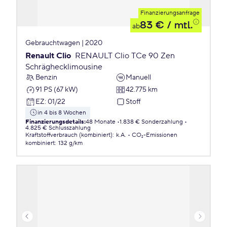
Finanzierungsanfrage
83 €
/ mtl.
ab
Gebrauchtwagen | 2020
Renault Clio
RENAULT Clio TCe 90 Zen
Schräghecklimousine
Benzin
Manuell
91 PS (67 kW)
42.775 km
EZ
:
01/22
Stoff
in 4 bis 8 Wochen
Finanzierungsdetails
:
48 Monate
1.838 € Sonderzahlung
4.825 € Schlusszahlung
Kraftstoffverbrauch (kombiniert)
:
k.A.
CO₂-Emissionen
kombiniert
:
132 g/km