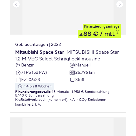
Finanzierungsanfrage
88 €
/ mtl.
ab
Gebrauchtwagen | 2022
Mitsubishi Space Star
MITSUBISHI Space Star
1.2 MIVEC Select Schräghecklimousine
Benzin
Manuell
71 PS (52 kW)
25.796 km
EZ
:
06/23
Stoff
in 4 bis 8 Wochen
Finanzierungsdetails
:
48 Monate
1.958 € Sonderzahlung
5.140 € Schlusszahlung
Kraftstoffverbrauch (kombiniert)
:
k.A.
CO₂-Emissionen
kombiniert
:
k.A.