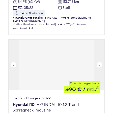
84 PS (62 kW)
113.748 km
EZ
:
05/22
Stoff
in 4 bis 8 Wochen
Finanzierungsdetails
:
48 Monate
1.998 € Sonderzahlung
5.245 € Schlusszahlung
Kraftstoffverbrauch (kombiniert)
:
k.A.
CO₂-Emissionen
kombiniert
:
k.A.
Finanzierungsanfrage
90 €
/ mtl.
ab
Gebrauchtwagen | 2022
Hyundai i10
HYUNDAI i10 1.2 Trend
Schräghecklimousine