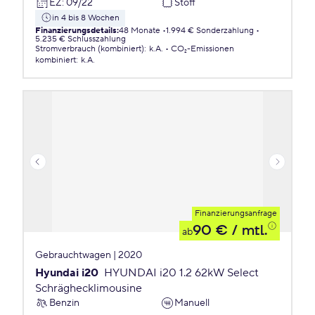
EZ
:
09/22
Stoff
in 4 bis 8 Wochen
Finanzierungsdetails
:
48 Monate
1.994 € Sonderzahlung
5.235 € Schlusszahlung
Stromverbrauch (kombiniert)
:
k.A.
CO₂-Emissionen
kombiniert
:
k.A.
Finanzierungsanfrage
90 €
/ mtl.
ab
Gebrauchtwagen | 2020
Hyundai i20
HYUNDAI i20 1.2 62kW Select
Schräghecklimousine
Benzin
Manuell