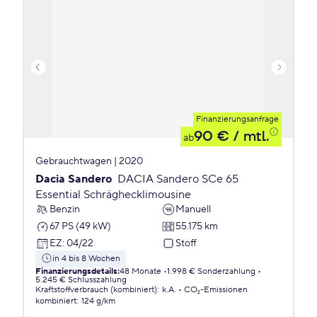
Finanzierungsanfrage
90 €
/ mtl.
ab
Gebrauchtwagen | 2020
Dacia Sandero
DACIA Sandero SCe 65
Essential Schräghecklimousine
Benzin
Manuell
67 PS (49 kW)
55.175 km
EZ
:
04/22
Stoff
in 4 bis 8 Wochen
Finanzierungsdetails
:
48 Monate
1.998 € Sonderzahlung
5.245 € Schlusszahlung
Kraftstoffverbrauch (kombiniert)
:
k.A.
CO₂-Emissionen
kombiniert
:
124 g/km