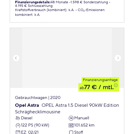
Finanzierungsdetails
:
48 Monate
1.598 € Sonderzahlung
4.195 € Schlusszahlung
Kraftstoffverbrauch (kombiniert)
:
k.A.
CO₂-Emissionen
kombiniert
:
k.A.
Finanzierungsanfrage
77 €
/ mtl.
ab
Gebrauchtwagen | 2020
Opel Astra
OPEL Astra 1.5 Diesel 90kW Edition
Schräghecklimousine
Diesel
Manuell
122 PS (90 kW)
101.652 km
EZ
:
02/21
Stoff