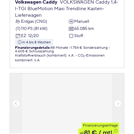
Volkswagen Caddy
VOLKSWAGEN Caddy 1,4-
l-TGI BlueMotion Maxi Trendline Kasten-
Lieferwagen
Erdgas (CNG)
Manuell
110 PS (81 kW)
65.085 km
EZ
:
12/20
Stoff
in 4 bis 8 Wochen
Finanzierungsdetails
:
48 Monate
1.754 € Sonderzahlung
4.605 € Schlusszahlung
Kraftstoffverbrauch (kombiniert)
:
k.A.
CO₂-Emissionen
kombiniert
:
k.A.
Finanzierungsanfrage
81 €
/ mtl.
ab