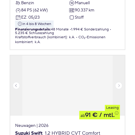
Benzin
Manuell
84 PS (62 kW)
90.337 km
EZ
:
05/23
Stoff
in 4 bis 8 Wochen
Finanzierungsdetails
:
48 Monate
1.994 € Sonderzahlung
5.235 € Schlusszahlung
Kraftstoffverbrauch (kombiniert)
:
k.A.
CO₂-Emissionen
kombiniert
:
k.A.
Leasing
91 €
/ mtl.
ab
Neuwagen | 2026
Suzuki Swift
1.2 HYBRID CVT Comfort