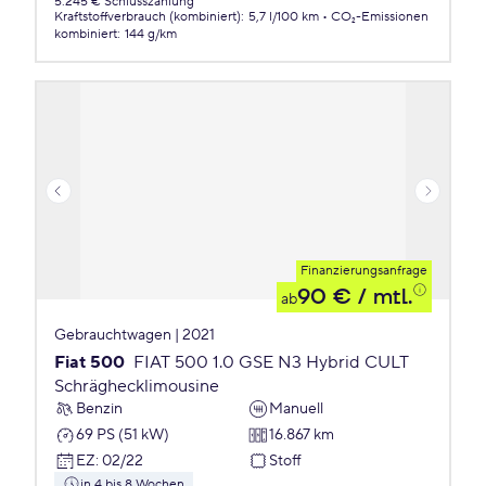
5.245 € Schlusszahlung
Kraftstoffverbrauch (kombiniert)
:
5,7 l/100 km
CO₂-Emissionen
kombiniert
:
144 g/km
Finanzierungsanfrage
90 €
/ mtl.
ab
Gebrauchtwagen | 2021
Fiat 500
FIAT 500 1.0 GSE N3 Hybrid CULT
Schräghecklimousine
Benzin
Manuell
69 PS (51 kW)
16.867 km
EZ
:
02/22
Stoff
in 4 bis 8 Wochen