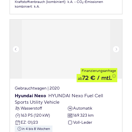
Kraftstoffverbrauch (kombiniert)
:
k.A.
CO₂-Emissionen
kombiniert
:
k.A.
Finanzierungsanfrage
72 €
/ mtl.
ab
Gebrauchtwagen | 2020
Hyundai Nexo
HYUNDAI Nexo Fuel Cell
Sports Utility Vehicle
Wasserstoff
Automatik
163 PS (120 kW)
169.323 km
EZ
:
01/23
Voll-Leder
in 4 bis 8 Wochen