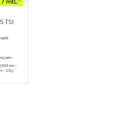
/ mtl.
.5 TSI
atik
km/Jahr
 l/100 km
km
CO₂-