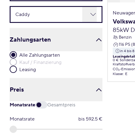
Neuwagen
Volksw
85kW 
Benzin
Zahlungsarten
116 PS (
in 4 bis
Alle Zahlungsarten
Leasingdetai
0 € Sonderz
Kauf / Finanzierung
Kraftstoffver
Leasing
CO₂-Emissio
Klasse
:
E
Preis
Monatsrate
Gesamtpreis
Monatsrate
bis
592.5
€