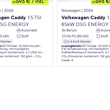
593 €
/ mtl.
593 €
ab
ab
 | 2026
Neuwagen | 2026
agen Caddy
1.5 TSI
Volkswagen Caddy
1
DSG ENERGY
85kW DSG ENERGY
Automatik
Benzin
Autom
85 kW)
Stoff
116 PS (85 kW)
Stoff
 8 Wochen
in 4 bis 8 Wochen
ls
:
30 Monate
10.000 km/Jahr
Leasingdetails
:
30 Monate
10.000 
ahlung
mit Kaufoption
0 € Sonderzahlung
mit Kaufoption
brauch (kombiniert)
:
6,7 l/100 km
Kraftstoffverbrauch (kombiniert)
:
6,7
nen
kombiniert
:
152 g/km
CO₂-
CO₂-Emissionen
kombiniert
:
152 g/
Klasse
:
E