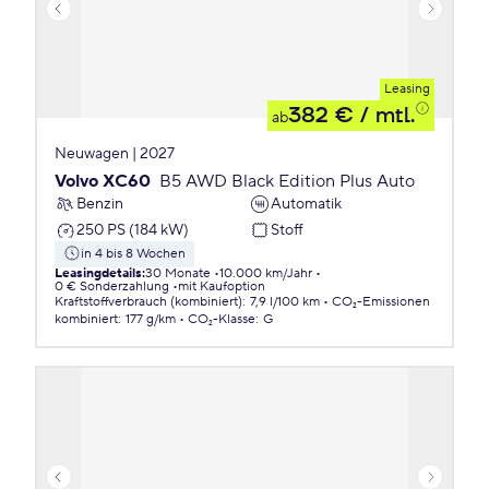
Leasing
382 €
/ mtl.
ab
Neuwagen | 2027
Volvo XC60
B5 AWD Black Edition Plus Auto
Benzin
Automatik
250 PS (184 kW)
Stoff
in 4 bis 8 Wochen
Leasingdetails
:
30 Monate
10.000 km/Jahr
0 € Sonderzahlung
mit Kaufoption
Kraftstoffverbrauch (kombiniert)
:
7,9 l/100 km
CO₂-Emissionen
kombiniert
:
177 g/km
CO₂-Klasse
:
G