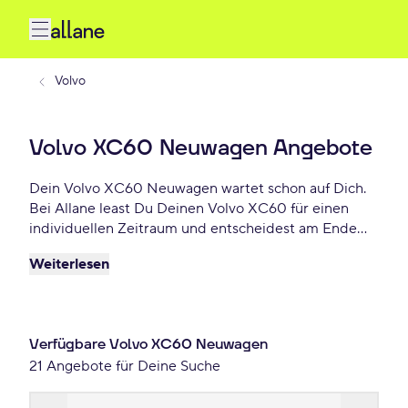
Volvo
Volvo XC60 Neuwagen Angebote
Dein Volvo XC60 Neuwagen wartet schon auf Dich.
Bei Allane least Du Deinen Volvo XC60 für einen
individuellen Zeitraum und entscheidest am Ende
der Laufzeit ob Du Dein XC60 kaufen möchtest oder
Weiterlesen
zurückgeben willst. Finde das perfekte Volvo XC60
Neuwagen Angebot schon ab 366 € monatlich.
Verfügbare Volvo XC60 Neuwagen
21 Angebote für Deine Suche