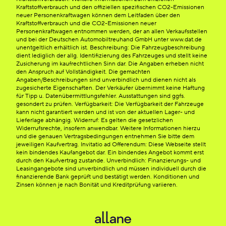
Kraftstoffverbrauch und den offiziellen spezifischen CO2-Emissionen
neuer Personenkraftwagen können dem Leitfaden über den
Kraftstoffverbrauch und die CO2-Emissionen neuer
Personenkraftwagen entnommen werden, der an allen Verkaufsstellen
und bei der Deutschen Automobiltreuhand GmbH unter www.dat.de
unentgeltlich erhältlich ist. Beschreibung: Die Fahrzeugbeschreibung
dient lediglich der allg. Identifizierung des Fahrzeuges und stellt keine
Zusicherung im kaufrechtlichen Sinn dar. Die Angaben erheben nicht
den Anspruch auf Vollständigkeit. Die gemachten
Angaben/Beschreibungen sind unverbindlich und dienen nicht als
zugesicherte Eigenschaften. Der Verkäufer übernimmt keine Haftung
für Tipp u. Datenübermittlungsfehler. Ausstattungen sind ggfs.
gesondert zu prüfen. Verfügbarkeit: Die Verfügbarkeit der Fahrzeuge
kann nicht garantiert werden und ist von der aktuellen Lager- und
Lieferlage abhängig. Widerruf: Es gelten die gesetzlichen
Widerrufsrechte, insofern anwendbar. Weitere Informationen hierzu
und die genauen Vertragsbedingungen entnehmen Sie bitte dem
jeweiligen Kaufvertrag. Invitatio ad Offerendum: Diese Webseite stellt
kein bindendes Kaufangebot dar. Ein bindendes Angebot kommt erst
durch den Kaufvertrag zustande. Unverbindlich: Finanzierungs- und
Leasingangebote sind unverbindlich und müssen individuell durch die
finanzierende Bank geprüft und bestätigt werden. Konditionen und
Zinsen können je nach Bonität und Kreditprüfung variieren.