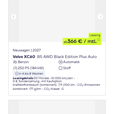
Leasing
366 €
/ mtl.
ab
Neuwagen | 2027
Volvo XC60
B5 AWD Black Edition Plus Auto
Benzin
Automatik
250 PS (184 kW)
Stoff
in 4 bis 8 Wochen
Leasingdetails
:
30 Monate
10.000 km/Jahr
0 € Sonderzahlung
mit Kaufoption
Kraftstoffverbrauch (kombiniert)
:
7,9 l/100 km
CO₂-Emissionen
kombiniert
:
177 g/km
CO₂-Klasse
:
G