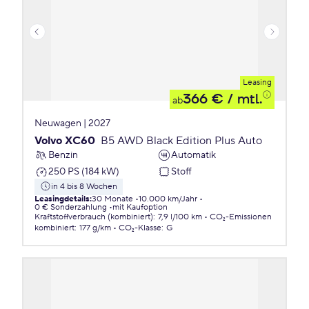
Leasing
366 €
/ mtl.
ab
Neuwagen | 2027
Volvo XC60
B5 AWD Black Edition Plus Auto
Benzin
Automatik
250 PS (184 kW)
Stoff
in 4 bis 8 Wochen
Leasingdetails
:
30 Monate
10.000 km/Jahr
0 € Sonderzahlung
mit Kaufoption
Kraftstoffverbrauch (kombiniert)
:
7,9 l/100 km
CO₂-Emissionen
kombiniert
:
177 g/km
CO₂-Klasse
:
G