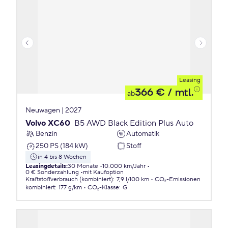
Leasing
366 €
/ mtl.
ab
Neuwagen | 2027
Volvo XC60
B5 AWD Black Edition Plus Auto
Benzin
Automatik
250 PS (184 kW)
Stoff
in 4 bis 8 Wochen
Leasingdetails
:
30 Monate
10.000 km/Jahr
0 € Sonderzahlung
mit Kaufoption
Kraftstoffverbrauch (kombiniert)
:
7,9 l/100 km
CO₂-Emissionen
kombiniert
:
177 g/km
CO₂-Klasse
:
G