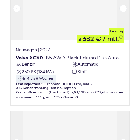
Leasing
382 €
/ mtl.
ab
Neuwagen | 2027
Volvo XC60
B5 AWD Black Edition Plus Auto
Benzin
Automatik
250 PS (184 kW)
Stoff
in 4 bis 8 Wochen
Leasingdetails
:
30 Monate
10.000 km/Jahr
0 € Sonderzahlung
mit Kaufoption
Kraftstoffverbrauch (kombiniert)
:
7,9 l/100 km
CO₂-Emissionen
kombiniert
:
177 g/km
CO₂-Klasse
:
G