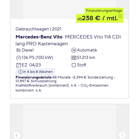
Finanzierungsanfrage
238 €
/ mtl.
ab
Gebrauchtwagen | 2021
Mercedes-Benz Vito
MERCEDES Vito 114 CDI
lang PRO Kastenwagen
Diesel
Automatik
136 PS (100 kW)
51.213 km
EZ
:
04/23
Stoff
in 4 bis 8 Wochen
Finanzierungsdetails
:
48 Monate
5.294 € Sonderzahlung
13.897 € Schlusszahlung
Kraftstoffverbrauch (kombiniert)
:
k.A.
CO₂-Emissionen
kombiniert
:
k.A.