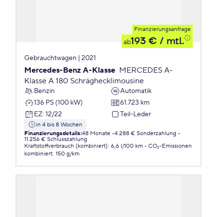
Finanzierungsanfrage
193 €
/ mtl.
ab
Gebrauchtwagen | 2021
Mercedes-Benz A-Klasse
MERCEDES A-
Klasse A 180 Schräghecklimousine
Benzin
Automatik
136 PS (100 kW)
61.723 km
EZ
:
12/22
Teil-Leder
in 4 bis 8 Wochen
Finanzierungsdetails
:
48 Monate
4.288 € Sonderzahlung
11.256 € Schlusszahlung
Kraftstoffverbrauch (kombiniert)
:
6,6 l/100 km
CO₂-Emissionen
kombiniert
:
150 g/km