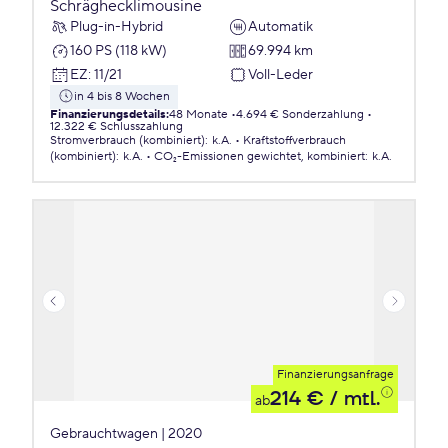
Schräghecklimousine
Plug-in-Hybrid
Automatik
160 PS (118 kW)
69.994 km
EZ
:
11/21
Voll-Leder
in 4 bis 8 Wochen
Finanzierungsdetails
:
48 Monate
4.694 € Sonderzahlung
12.322 € Schlusszahlung
Stromverbrauch (kombiniert)
:
k.A.
Kraftstoffverbrauch
(kombiniert)
:
k.A.
CO₂-Emissionen
gewichtet, kombiniert
:
k.A.
Finanzierungsanfrage
214 €
/ mtl.
ab
Gebrauchtwagen | 2020