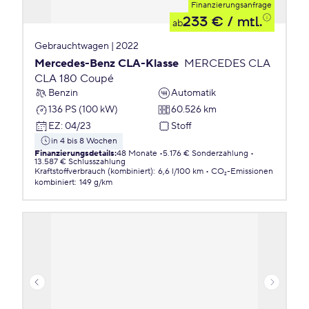
Finanzierungsanfrage
233 €
/ mtl.
ab
Gebrauchtwagen | 2022
Mercedes-Benz CLA-Klasse
MERCEDES CLA
CLA 180 Coupé
Benzin
Automatik
136 PS (100 kW)
60.526 km
EZ
:
04/23
Stoff
in 4 bis 8 Wochen
Finanzierungsdetails
:
48 Monate
5.176 € Sonderzahlung
13.587 € Schlusszahlung
Kraftstoffverbrauch (kombiniert)
:
6,6 l/100 km
CO₂-Emissionen
kombiniert
:
149 g/km