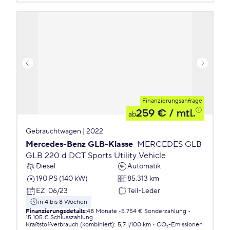
Finanzierungsanfrage
259 €
/ mtl.
ab
Gebrauchtwagen | 2022
Mercedes-Benz GLB-Klasse
MERCEDES GLB
GLB 220 d DCT Sports Utility Vehicle
Diesel
Automatik
190 PS (140 kW)
85.313 km
EZ
:
06/23
Teil-Leder
in 4 bis 8 Wochen
Finanzierungsdetails
:
48 Monate
5.754 € Sonderzahlung
15.105 € Schlusszahlung
Kraftstoffverbrauch (kombiniert)
:
5,7 l/100 km
CO₂-Emissionen