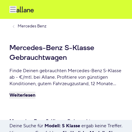
Mercedes Benz
Mercedes-Benz S-Klasse
Gebrauchtwagen
Finde Deinen gebrauchten Mercedes-Benz S-Klasse
ab - €/mtl. bei Allane. Profitiere von günstigen
Konditionen, gutem Fahrzeugzustand, 12 Monate
Gebrauchtwagengarantie und vielen weiteren
Weiterlesen
Vorteile. Reserviere Dir Deinen Wunsch-Mercedes-
Benz S-Klasse für die nächste 72 Stunden.
Mercedes-Benz S-Klasse Gebrauchtwagen
Deine Suche für
Modell: S Klasse
ergab keine Treffer.
66 Angebote für Deine Suche