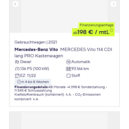
Finanzierungsanfrage
198 €
/ mtl.
ab
Gebrauchtwagen | 2021
Mercedes-Benz Vito
MERCEDES Vito 114 CDI
lang PRO Kastenwagen
Diesel
Automatik
136 PS (100 kW)
93.166 km
EZ
:
11/22
Stoff
in 4 bis 8 Wochen
Finanzierungsdetails
:
48 Monate
4.398 € Sonderzahlung
11.545 € Schlusszahlung
Kraftstoffverbrauch (kombiniert)
:
k.A.
CO₂-Emissionen
kombiniert
:
k.A.