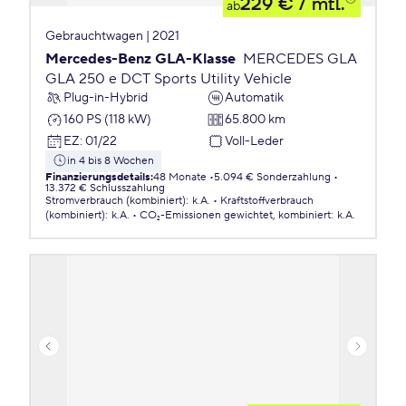
229 €
/ mtl.
ab
Gebrauchtwagen | 2021
Mercedes-Benz GLA-Klasse
MERCEDES GLA
GLA 250 e DCT Sports Utility Vehicle
Plug-in-Hybrid
Automatik
160 PS (118 kW)
65.800 km
EZ
:
01/22
Voll-Leder
in 4 bis 8 Wochen
Finanzierungsdetails
:
48 Monate
5.094 € Sonderzahlung
13.372 € Schlusszahlung
Stromverbrauch (kombiniert)
:
k.A.
Kraftstoffverbrauch
(kombiniert)
:
k.A.
CO₂-Emissionen
gewichtet, kombiniert
:
k.A.