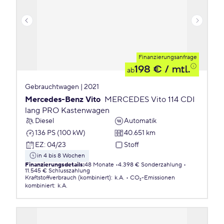
Finanzierungsanfrage
198 €
/ mtl.
ab
Gebrauchtwagen | 2021
Mercedes-Benz Vito
MERCEDES Vito 114 CDI
lang PRO Kastenwagen
Diesel
Automatik
136 PS (100 kW)
40.651 km
EZ
:
04/23
Stoff
in 4 bis 8 Wochen
Finanzierungsdetails
:
48 Monate
4.398 € Sonderzahlung
11.545 € Schlusszahlung
Kraftstoffverbrauch (kombiniert)
:
k.A.
CO₂-Emissionen
kombiniert
:
k.A.