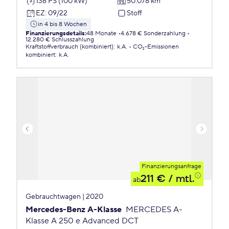
136 PS (100 kW)
50.078 km
EZ
:
09/22
Stoff
in 4 bis 8 Wochen
Finanzierungsdetails
:
48 Monate
4.678 € Sonderzahlung
12.280 € Schlusszahlung
Kraftstoffverbrauch (kombiniert)
:
k.A.
CO₂-Emissionen
kombiniert
:
k.A.
Finanzierungsanfrage
211 €
/ mtl.
ab
Gebrauchtwagen | 2020
Mercedes-Benz A-Klasse
MERCEDES A-
Klasse A 250 e Advanced DCT