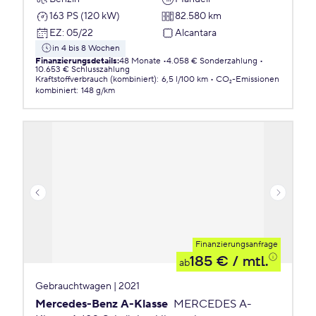
163 PS (120 kW)
82.580 km
EZ
:
05/22
Alcantara
in 4 bis 8 Wochen
Finanzierungsdetails
:
48 Monate
4.058 € Sonderzahlung
10.653 € Schlusszahlung
Kraftstoffverbrauch (kombiniert)
:
6,5 l/100 km
CO₂-Emissionen
kombiniert
:
148 g/km
Finanzierungsanfrage
185 €
/ mtl.
ab
Gebrauchtwagen | 2021
Mercedes-Benz A-Klasse
MERCEDES A-