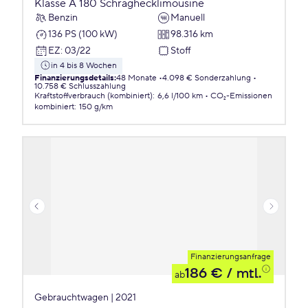
Klasse A 180 Schräghecklimousine
Benzin
Manuell
136 PS (100 kW)
98.316 km
EZ
:
03/22
Stoff
in 4 bis 8 Wochen
Finanzierungsdetails
:
48 Monate
4.098 € Sonderzahlung
10.758 € Schlusszahlung
Kraftstoffverbrauch (kombiniert)
:
6,6 l/100 km
CO₂-Emissionen
kombiniert
:
150 g/km
Finanzierungsanfrage
186 €
/ mtl.
ab
Gebrauchtwagen | 2021