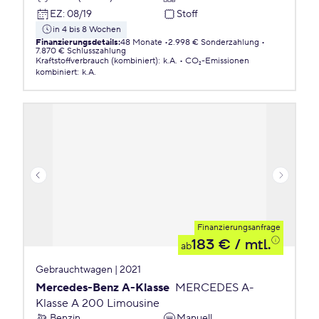
EZ
:
08/19
Stoff
in 4 bis 8 Wochen
Finanzierungsdetails
:
48 Monate
2.998 € Sonderzahlung
7.870 € Schlusszahlung
Kraftstoffverbrauch (kombiniert)
:
k.A.
CO₂-Emissionen
kombiniert
:
k.A.
Finanzierungsanfrage
183 €
/ mtl.
ab
Gebrauchtwagen | 2021
Mercedes-Benz A-Klasse
MERCEDES A-
Klasse A 200 Limousine
Benzin
Manuell