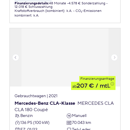
Finanzierungsdetails
:
48 Monate
4.578 € Sonderzahlung
12.018 € Schlusszahlung
Kraftstoffverbrauch (kombiniert)
:
k.A.
CO₂-Emissionen
kombiniert
:
k.A.
Finanzierungsanfrage
207 €
/ mtl.
ab
Gebrauchtwagen | 2021
Mercedes-Benz CLA-Klasse
MERCEDES CLA
CLA 180 Coupé
Benzin
Manuell
136 PS (100 kW)
70.043 km
EZ
:
01/22
Teil-Leder