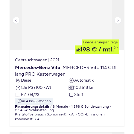
Finanzierungsanfrage
198 €
/ mtl.
ab
Gebrauchtwagen | 2021
Mercedes-Benz Vito
MERCEDES Vito 114 CDI
lang PRO Kastenwagen
Diesel
Automatik
136 PS (100 kW)
108.518 km
EZ
:
04/23
Stoff
in 4 bis 8 Wochen
Finanzierungsdetails
:
48 Monate
4.398 € Sonderzahlung
11.545 € Schlusszahlung
Kraftstoffverbrauch (kombiniert)
:
k.A.
CO₂-Emissionen
kombiniert
:
k.A.