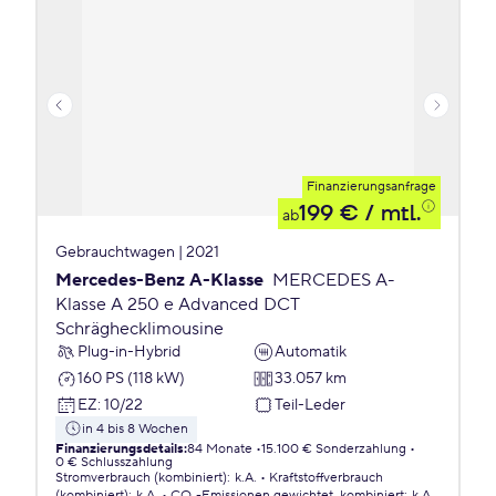
Finanzierungsanfrage
199 €
/ mtl.
ab
Gebrauchtwagen | 2021
Mercedes-Benz A-Klasse
MERCEDES A-
Klasse A 250 e Advanced DCT
Schräghecklimousine
Plug-in-Hybrid
Automatik
160 PS (118 kW)
33.057 km
EZ
:
10/22
Teil-Leder
in 4 bis 8 Wochen
Finanzierungsdetails
:
84 Monate
15.100 € Sonderzahlung
0 € Schlusszahlung
Stromverbrauch (kombiniert)
:
k.A.
Kraftstoffverbrauch
(kombiniert)
:
k.A.
CO₂-Emissionen
gewichtet, kombiniert
:
k.A.