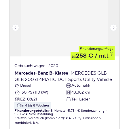
Finanzierungsanfrage
258 €
/ mtl.
ab
Gebrauchtwagen | 2020
Mercedes-Benz B-Klasse
MERCEDES GLB
GLB 200 d 4MATIC DCT Sports Utility Vehicle
Diesel
Automatik
150 PS (110 kW)
43.382 km
EZ
:
08/21
Teil-Leder
in 4 bis 8 Wochen
Finanzierungsdetails
:
48 Monate
5.734 € Sonderzahlung
15.052 € Schlusszahlung
Kraftstoffverbrauch (kombiniert)
:
k.A.
CO₂-Emissionen
kombiniert
:
k.A.