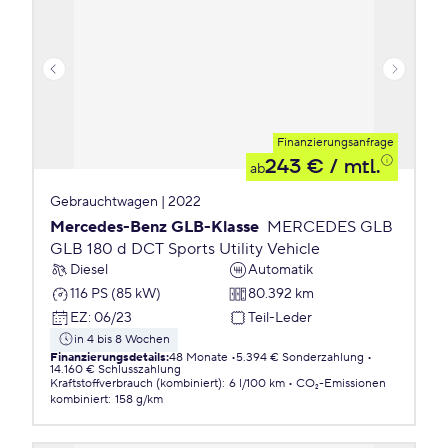
Finanzierungsanfrage
243 €
/ mtl.
ab
Gebrauchtwagen | 2022
Mercedes-Benz GLB-Klasse
MERCEDES GLB
GLB 180 d DCT Sports Utility Vehicle
Diesel
Automatik
116 PS (85 kW)
80.392 km
EZ
:
06/23
Teil-Leder
in 4 bis 8 Wochen
Finanzierungsdetails
:
48 Monate
5.394 € Sonderzahlung
14.160 € Schlusszahlung
Kraftstoffverbrauch (kombiniert)
:
6 l/100 km
CO₂-Emissionen
kombiniert
:
158 g/km