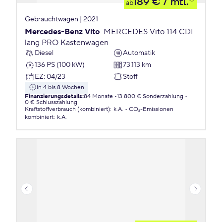
189 €
/ mtl.
ab
Gebrauchtwagen | 2021
Mercedes-Benz Vito
MERCEDES Vito 114 CDI
lang PRO Kastenwagen
Diesel
Automatik
136 PS (100 kW)
73.113 km
EZ
:
04/23
Stoff
in 4 bis 8 Wochen
Finanzierungsdetails
:
84 Monate
13.800 € Sonderzahlung
0 € Schlusszahlung
Kraftstoffverbrauch (kombiniert)
:
k.A.
CO₂-Emissionen
kombiniert
:
k.A.