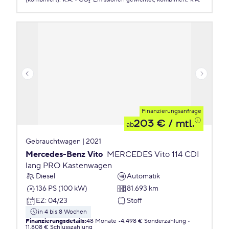
Finanzierungsanfrage
203 €
/ mtl.
ab
Gebrauchtwagen | 2021
Mercedes-Benz Vito
MERCEDES Vito 114 CDI
lang PRO Kastenwagen
Diesel
Automatik
136 PS (100 kW)
81.693 km
EZ
:
04/23
Stoff
in 4 bis 8 Wochen
Finanzierungsdetails
:
48 Monate
4.498 € Sonderzahlung
11.808 € Schlusszahlung