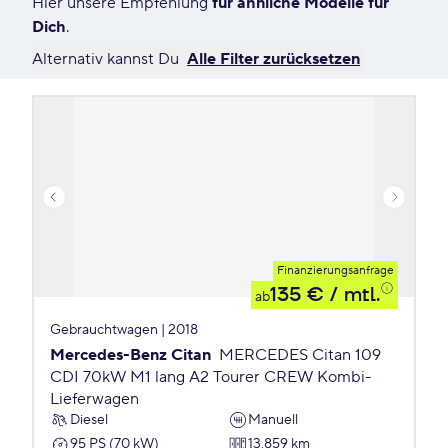
Hier unsere Empfehlung
für ähnliche Modelle für
Dich
.
Alternativ kannst Du
Alle Filter zurücksetzen
Finanzierungsanfrage
135 €
/ mtl.
ab
Gebrauchtwagen | 2018
Mercedes-Benz Citan
MERCEDES Citan 109
CDI 70kW M1 lang A2 Tourer CREW Kombi-
Lieferwagen
Diesel
Manuell
95 PS (70 kW)
13.859 km