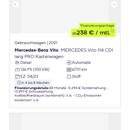
Finanzierungsanfrage
238 €
/ mtl.
ab
Gebrauchtwagen | 2021
Mercedes-Benz Vito
MERCEDES Vito 114 CDI
lang PRO Kastenwagen
Diesel
Automatik
136 PS (100 kW)
67.111 km
EZ
:
04/23
Stoff
in 4 bis 8 Wochen
Finanzierungsdetails
:
48 Monate
5.294 € Sonderzahlung
13.897 € Schlusszahlung
Kraftstoffverbrauch (kombiniert)
:
k.A.
CO₂-Emissionen
kombiniert
:
k.A.