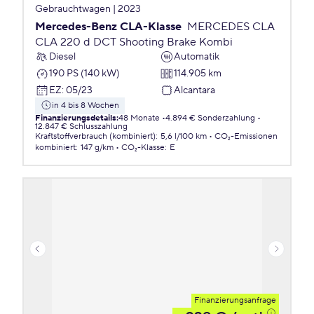
Gebrauchtwagen | 2023
Mercedes-Benz CLA-Klasse
MERCEDES CLA
CLA 220 d DCT Shooting Brake Kombi
Diesel
Automatik
190 PS (140 kW)
114.905 km
EZ
:
05/23
Alcantara
in 4 bis 8 Wochen
Finanzierungsdetails
:
48 Monate
4.894 € Sonderzahlung
12.847 € Schlusszahlung
Kraftstoffverbrauch (kombiniert)
:
5,6 l/100 km
CO₂-Emissionen
kombiniert
:
147 g/km
CO₂-Klasse
:
E
Finanzierungsanfrage