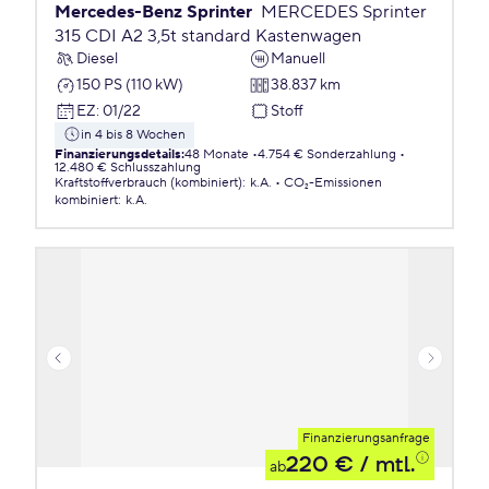
Mercedes-Benz Sprinter
MERCEDES Sprinter
315 CDI A2 3,5t standard Kastenwagen
Diesel
Manuell
150 PS (110 kW)
38.837 km
EZ
:
01/22
Stoff
in 4 bis 8 Wochen
Finanzierungsdetails
:
48 Monate
4.754 € Sonderzahlung
12.480 € Schlusszahlung
Kraftstoffverbrauch (kombiniert)
:
k.A.
CO₂-Emissionen
kombiniert
:
k.A.
Finanzierungsanfrage
220 €
/ mtl.
ab