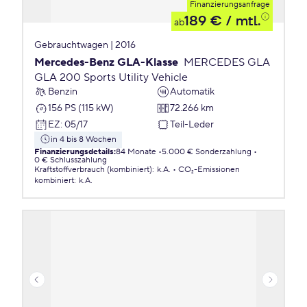
Finanzierungsanfrage
189 €
/ mtl.
ab
Gebrauchtwagen | 2016
Mercedes-Benz GLA-Klasse
MERCEDES GLA
GLA 200 Sports Utility Vehicle
Benzin
Automatik
156 PS (115 kW)
72.266 km
EZ
:
05/17
Teil-Leder
in 4 bis 8 Wochen
Finanzierungsdetails
:
84 Monate
5.000 € Sonderzahlung
0 € Schlusszahlung
Kraftstoffverbrauch (kombiniert)
:
k.A.
CO₂-Emissionen
kombiniert
:
k.A.