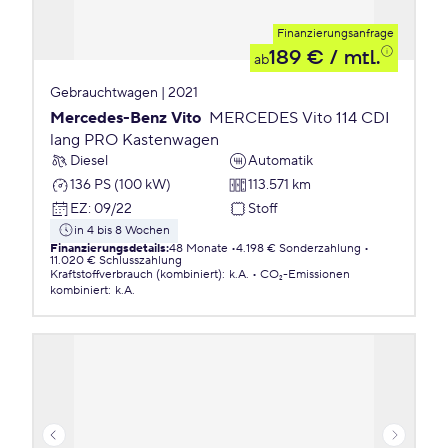
Finanzierungsanfrage
189 €
/ mtl.
ab
Gebrauchtwagen | 2021
Mercedes-Benz Vito
MERCEDES Vito 114 CDI
lang PRO Kastenwagen
Diesel
Automatik
136 PS (100 kW)
113.571 km
EZ
:
09/22
Stoff
in 4 bis 8 Wochen
Finanzierungsdetails
:
48 Monate
4.198 € Sonderzahlung
11.020 € Schlusszahlung
Kraftstoffverbrauch (kombiniert)
:
k.A.
CO₂-Emissionen
kombiniert
:
k.A.