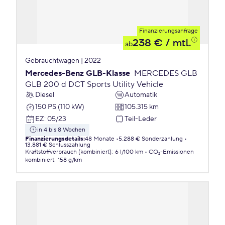
Finanzierungsanfrage
238 €
/ mtl.
ab
Gebrauchtwagen | 2022
Mercedes-Benz GLB-Klasse
MERCEDES GLB
GLB 200 d DCT Sports Utility Vehicle
Diesel
Automatik
150 PS (110 kW)
105.315 km
EZ
:
05/23
Teil-Leder
in 4 bis 8 Wochen
Finanzierungsdetails
:
48 Monate
5.288 € Sonderzahlung
13.881 € Schlusszahlung
Kraftstoffverbrauch (kombiniert)
:
6 l/100 km
CO₂-Emissionen
kombiniert
:
158 g/km