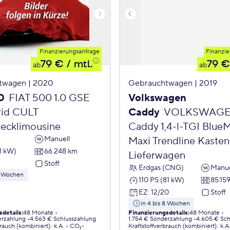
Finanzierungsanfrage
Finanzie
79 €
/ mtl.
79 €
ab
ab
twagen | 2020
Gebrauchtwagen | 2019
0
FIAT 500 1.0 GSE
Volkswagen
id CULT
Caddy
VOLKSWAG
ecklimousine
Caddy 1,4-l-TGI Blue
Manuell
Maxi Trendline Kasten
1 kW)
66.248 km
Lieferwagen
Stoff
Erdgas (CNG)
Manue
 8 Wochen
110 PS (81 kW)
85.15
EZ
:
12/20
Stoff
in 4 bis 8 Wochen
sdetails
:
48 Monate
Finanzierungsdetails
:
48 Monate
erzahlung
4.563 € Schlusszahlung
1.754 € Sonderzahlung
4.605 € Sch
brauch (kombiniert)
:
k.A.
CO₂-
Kraftstoffverbrauch (kombiniert)
:
k.A