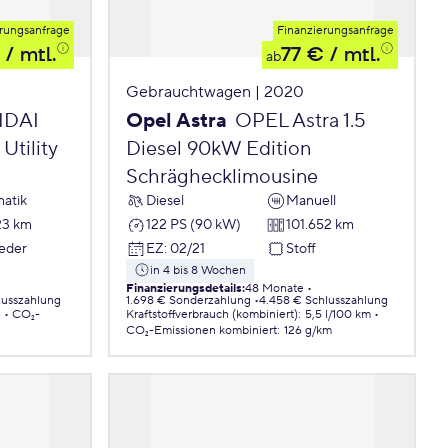
rungsanfrage
Finanzierungsanfrage
/ mtl.
77 €
/ mtl.
ab
Gebrauchtwagen | 2020
DAI
Opel Astra
OPEL Astra 1.5
Utility
Diesel 90kW Edition
Schräghecklimousine
atik
Diesel
Manuell
23 km
122 PS (90 kW)
101.652 km
Leder
EZ
:
02/21
Stoff
in 4 bis 8 Wochen
Finanzierungsdetails
:
48 Monate
lusszahlung
1.698 € Sonderzahlung
4.458 € Schlusszahlung
.
CO₂-
Kraftstoffverbrauch (kombiniert)
:
5,5 l/100 km
CO₂-Emissionen
kombiniert
:
126 g/km