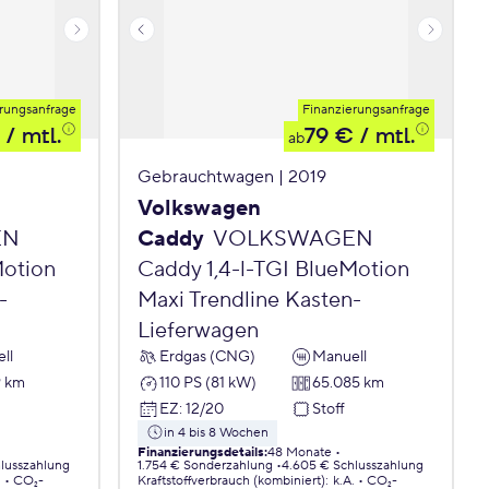
rungsanfrage
Finanzierungsanfrage
/ mtl.
79 €
/ mtl.
ab
Gebrauchtwagen | 2019
Volkswagen
EN
Caddy
VOLKSWAGEN
Motion
Caddy 1,4-l-TGI BlueMotion
-
Maxi Trendline Kasten-
Lieferwagen
ll
Erdgas (CNG)
Manuell
9 km
110 PS (81 kW)
65.085 km
EZ
:
12/20
Stoff
in 4 bis 8 Wochen
Finanzierungsdetails
:
48 Monate
lusszahlung
1.754 € Sonderzahlung
4.605 € Schlusszahlung
.
CO₂-
Kraftstoffverbrauch (kombiniert)
:
k.A.
CO₂-