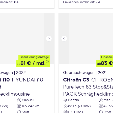
ombiniert
:
k.A.
Emissionen
kombiniert
:
k.A.
Finanzierungsanfrage
Finanzie
81 €
/ mtl.
83 €
ab
ab
twagen | 2022
Gebrauchtwagen | 2021
 i10
HYUNDAI i10
Citroën C3
CITROE
d
PureTech 83 Stop&St
ecklimousine
PACK Schräghecklim
Manuell
Benzin
Manue
9 kW)
109.247 km
82 PS (60 kW)
42.77
23
Stoff
EZ
:
01/23
Stoff