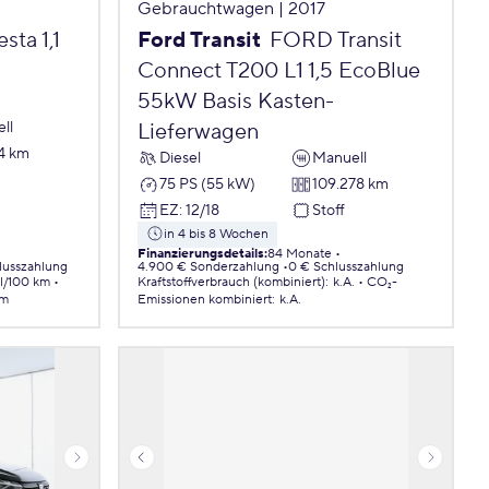
Gebrauchtwagen | 2017
ta 1,1
Ford Transit
FORD Transit
Connect T200 L1 1,5 EcoBlue
55kW Basis Kasten-
ll
Lieferwagen
4 km
Diesel
Manuell
75 PS (55 kW)
109.278 km
EZ
:
12/18
Stoff
in 4 bis 8 Wochen
Finanzierungsdetails
:
84 Monate
lusszahlung
4.900 € Sonderzahlung
0 € Schlusszahlung
 l/100 km
Kraftstoffverbrauch (kombiniert)
:
k.A.
CO₂-
km
Emissionen
kombiniert
:
k.A.