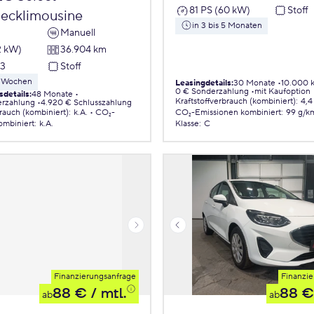
81 PS (60 kW)
Stoff
ecklimousine
in 3 bis 5 Monaten
Manuell
2 kW)
36.904 km
23
Stoff
 8 Wochen
Leasingdetails
:
30 Monate
10.000 
0 € Sonderzahlung
mit Kaufoption
sdetails
:
48 Monate
Kraftstoffverbrauch (kombiniert)
:
4,4
erzahlung
4.920 € Schlusszahlung
brauch (kombiniert)
:
k.A.
CO₂-
CO₂-Emissionen
kombiniert
:
99 g/k
ombiniert
:
k.A.
Klasse
:
C
Finanzierungsanfrage
Finanzie
88 €
/ mtl.
88 €
ab
ab