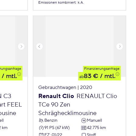
Emissionen
kombiniert
:
k.A.
rungsanfrage
Finanzierungsanfrage
/ mtl.
83 €
/ mtl.
ab
Gebrauchtwagen | 2020
N C3
Renault Clio
RENAULT Clio
art FEEL
TCe 90 Zen
ousine
Schräghecklimousine
ll
Benzin
Manuell
2 km
91 PS (67 kW)
42.775 km
EZ
:
01/22
Stoff