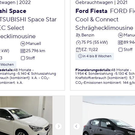
twagen | 2022
Gebrauchtwagen | 2021
shi Space
Ford Fiesta
FORD Fies
TSUBISHI Space Star
Cool & Connect
EC Select
Schräghecklimousine
Benzin
Manue
ecklimousine
75 PS (55 kW)
89.94
Manuell
EZ
:
11/22
Stoff
2 kW)
25.796 km
in 4 bis 8 Wochen
23
Stoff
 8 Wochen
sdetails
:
48 Monate
Finanzierungsdetails
:
48 Monate
erzahlung
5.140 € Schlusszahlung
1.954 € Sonderzahlung
5.130 € Sch
brauch (kombiniert)
:
k.A.
CO₂-
Kraftstoffverbrauch (kombiniert)
:
5,7
ombiniert
:
k.A.
CO₂-Emissionen
kombiniert
:
144 g/