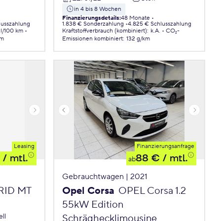
in 4 bis 8 Wochen
Finanzierungsdetails
:
48 Monate
lusszahlung
1.838 € Sonderzahlung
4.825 € Schlusszahlung
 l/100 km
Kraftstoffverbrauch (kombiniert)
:
k.A.
CO₂-
km
Emissionen
kombiniert
:
132 g/km
Leasing
Finanzierungsanfrage
/ mtl.
88 €
/ mtl.
ab
Gebrauchtwagen | 2021
BRID MT
Opel Corsa
OPEL Corsa 1.2
55kW Edition
ll
Schräghecklimousine