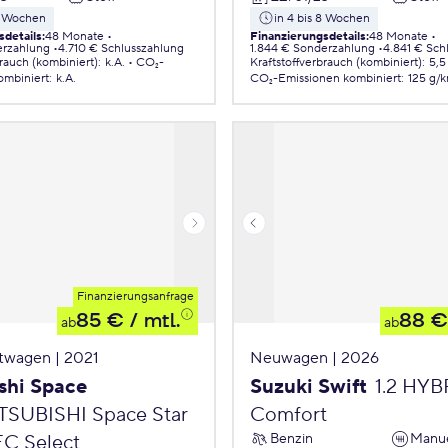
 8 Wochen
in 4 bis 8 Wochen
sdetails
:
48 Monate
Finanzierungsdetails
:
48 Monate
erzahlung
4.710 € Schlusszahlung
1.844 € Sonderzahlung
4.841 € Sch
brauch (kombiniert)
:
k.A.
CO₂-
Kraftstoffverbrauch (kombiniert)
:
5,5
ombiniert
:
k.A.
CO₂-Emissionen
kombiniert
:
125 g/
Finanzierungsanfrage
85 €
/ mtl.
88 €
ab
ab
twagen | 2021
Neuwagen | 2026
shi Space
Suzuki Swift
1.2 HY
TSUBISHI Space Star
Comfort
Benzin
Manue
EC Select