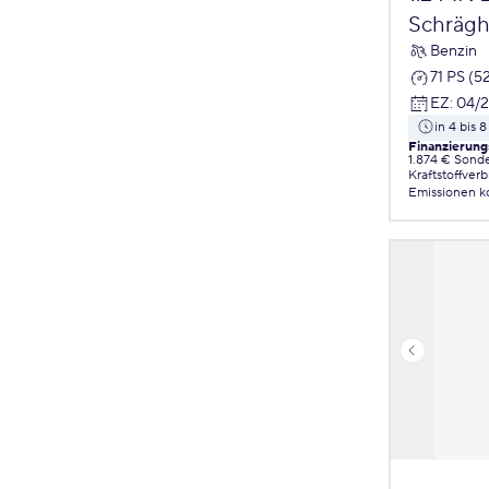
Schrägh
Benzin
71 PS (5
EZ
:
04/
in 4 bis
Finanzierung
1.874 € Sond
Kraftstoffver
Emissionen
k