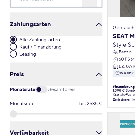
Zahlungsarten
Gebrauch
SEAT M
Alle Zahlungsarten
Style S
Kauf / Finanzierung
Benzin
Leasing
60 PS (
EZ
:
07/1
Preis
in 4 bis
Finanzierung
Monatsrate
Gesamtpreis
1.398 € Sond
Kraftstoffver
Emissionen
k
Monatsrate
bis
2535
€
Verfügbarkeit