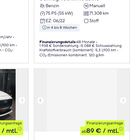
Benzin
Manuell
75 PS (55 kW)
71.308 km
EZ
:
06/22
Stoff
in 4 bis 8 Wochen
km/Jahr
Finanzierungsdetails
:
48 Monate
 l/100 km
1.938 € Sonderzahlung
5.088 € Schlusszahlung
m
CO₂-
Kraftstoffverbrauch (kombiniert)
:
5,3 l/100 km
CO₂-Emissionen
kombiniert
:
120 g/km
rungsanfrage
Finanzierungsanfrage
/ mtl.
89 €
/ mtl.
ab