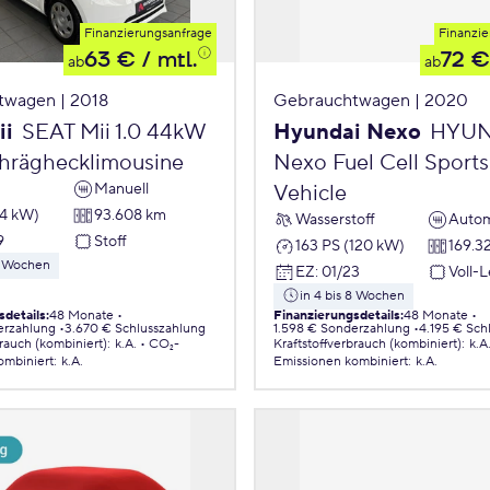
Finanzierungsanfrage
Finanzie
63 €
/ mtl.
72 €
ab
ab
twagen | 2018
Gebrauchtwagen | 2020
ii
SEAT Mii 1.0 44kW
Hyundai Nexo
HYUN
chräghecklimousine
Nexo Fuel Cell Sports 
Manuell
Vehicle
44 kW)
93.608 km
Wasserstoff
Autom
9
Stoff
163 PS (120 kW)
169.3
 8 Wochen
EZ
:
01/23
Voll-
in 4 bis 8 Wochen
sdetails
:
48 Monate
Finanzierungsdetails
:
48 Monate
erzahlung
3.670 € Schlusszahlung
1.598 € Sonderzahlung
4.195 € Sch
brauch (kombiniert)
:
k.A.
CO₂-
Kraftstoffverbrauch (kombiniert)
:
k.A
ombiniert
:
k.A.
Emissionen
kombiniert
:
k.A.