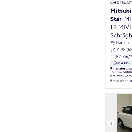
Gebrauch
Mitsubi
Star
MI
1.2 MIV
Schrägh
Benzin
71 PS (5
EZ
:
06/
in 4 bis
Finanzierung
1.958 € Sond
Kraftstoffver
Emissionen
k