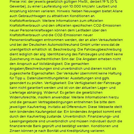
Preise inkl. der jeweils gesetzlich gültigen MwSt., derzeit 19 % (0 %
Gewerbe), zu einer Laufleistung von 10.000 km/Jahr. Laufzeit und
Anzahlung können variieren. Hinweis: Neben Neuwagen bietet Allane
auch Gebrauchtwagen zu attraktiven Konditionen an.
Kraftstoffverbrauch: Weitere Informationen zum offiziellen
Kraftstoffverbrauch und den offiziellen spezifischen CO2-Emissionen
neuer Personenkraftwagen können dem Leitfaden über den
Kraftstoffverbrauch und die CO2-Emissionen neuer
Personenkraftwagen entnommen werden, der an allen Verkaufsstellen
und bei der Deutschen Automobiltreuhand GmbH unter www.dat.de
unentgeltlich erhältlich ist. Beschreibung: Die Fahrzeugbeschreibung
dient lediglich der allg. Identifizierung des Fahrzeuges und stellt keine
Zusicherung im kaufrechtlichen Sinn dar. Die Angaben erheben nicht
den Anspruch auf Vollständigkeit. Die gemachten
Angaben/Beschreibungen sind unverbindlich und dienen nicht als
zugesicherte Eigenschaften. Der Verkäufer übernimmt keine Haftung
für Tipp u. Datenübermittlungsfehler. Ausstattungen sind ggfs.
gesondert zu prüfen. Verfügbarkeit: Die Verfügbarkeit der Fahrzeuge
kann nicht garantiert werden und ist von der aktuellen Lager- und
Lieferlage abhängig. Widerruf: Es gelten die gesetzlichen
Widerrufsrechte, insofern anwendbar. Weitere Informationen hierzu
und die genauen Vertragsbedingungen entnehmen Sie bitte dem
jeweiligen Kaufvertrag. Invitatio ad Offerendum: Diese Webseite stellt
kein bindendes Kaufangebot dar. Ein bindendes Angebot kommt erst
durch den Kaufvertrag zustande. Unverbindlich: Finanzierungs- und
Leasingangebote sind unverbindlich und müssen individuell durch die
finanzierende Bank geprüft und bestätigt werden. Konditionen und
Zinsen können je nach Bonität und Kreditprüfung variieren.