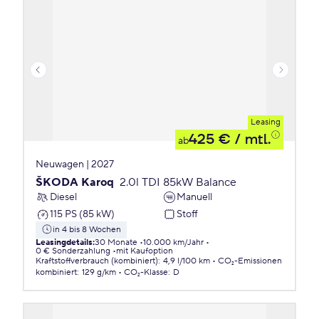
Leasing
425 €
/ mtl.
ab
Neuwagen | 2027
ŠKODA Karoq
2.0l TDI 85kW Balance
Diesel
Manuell
115 PS (85 kW)
Stoff
in 4 bis 8 Wochen
Leasingdetails
:
30 Monate
10.000 km/Jahr
0 € Sonderzahlung
mit Kaufoption
Kraftstoffverbrauch (kombiniert)
:
4,9 l/100 km
CO₂-Emissionen
kombiniert
:
129 g/km
CO₂-Klasse
:
D