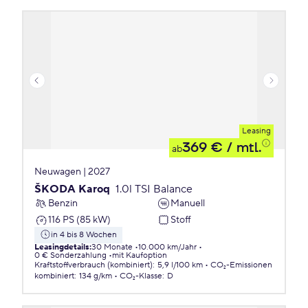
Leasing
369 €
/ mtl.
ab
Neuwagen | 2027
ŠKODA Karoq
1.0l TSI Balance
Benzin
Manuell
116 PS (85 kW)
Stoff
in 4 bis 8 Wochen
Leasingdetails
:
30 Monate
10.000 km/Jahr
0 € Sonderzahlung
mit Kaufoption
Kraftstoffverbrauch (kombiniert)
:
5,9 l/100 km
CO₂-Emissionen
kombiniert
:
134 g/km
CO₂-Klasse
:
D