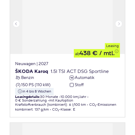
Leasing
438 €
/ mtl.
ab
Neuwagen | 2027
ŠKODA Karoq
1.5l TSI ACT DSG Sportline
Benzin
Automatik
150 PS (110 kW)
Stoff
in 4 bis 8 Wochen
Leasingdetails
:
30 Monate
10.000 km/Jahr
0 € Sonderzahlung
mit Kaufoption
Kraftstoffverbrauch (kombiniert)
:
6 l/100 km
CO₂-Emissionen
kombiniert
:
137 g/km
CO₂-Klasse
:
E