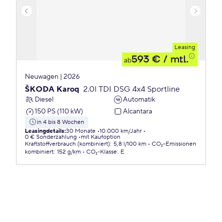
Leasing
593 €
/ mtl.
ab
Neuwagen | 2026
ŠKODA Karoq
2.0l TDI DSG 4x4 Sportline
Diesel
Automatik
150 PS (110 kW)
Alcantara
in 4 bis 8 Wochen
Leasingdetails
:
30 Monate
10.000 km/Jahr
0 € Sonderzahlung
mit Kaufoption
Kraftstoffverbrauch (kombiniert)
:
5,8 l/100 km
CO₂-Emissionen
kombiniert
:
152 g/km
CO₂-Klasse
:
E