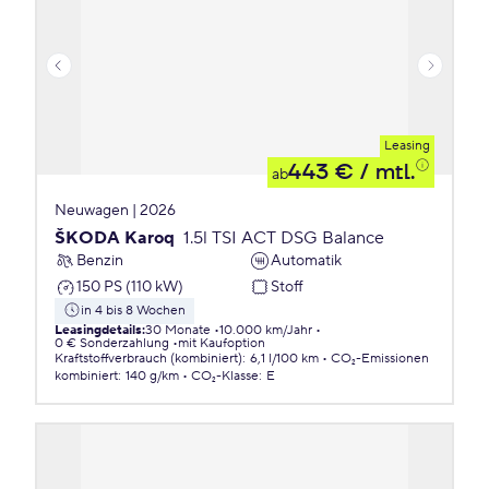
Leasing
443 €
/ mtl.
ab
Neuwagen | 2026
ŠKODA Karoq
1.5l TSI ACT DSG Balance
Benzin
Automatik
150 PS (110 kW)
Stoff
in 4 bis 8 Wochen
Leasingdetails
:
30 Monate
10.000 km/Jahr
0 € Sonderzahlung
mit Kaufoption
Kraftstoffverbrauch (kombiniert)
:
6,1 l/100 km
CO₂-Emissionen
kombiniert
:
140 g/km
CO₂-Klasse
:
E