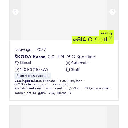
Leasing
514 €
/ mtl.
ab
Neuwagen | 2027
ŠKODA Karoq
2.0l TDI DSG Sportline
Diesel
Automatik
150 PS (110 kW)
Stoff
in 4 bis 8 Wochen
Leasingdetails
:
30 Monate
10.000 km/Jahr
0 € Sonderzahlung
mit Kaufoption
Kraftstoffverbrauch (kombiniert)
:
5 l/100 km
CO₂-Emissionen
kombiniert
:
131 g/km
CO₂-Klasse
:
D