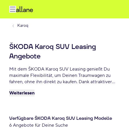
Karoq
ŠKODA Karoq SUV Leasing
Angebote
Mit dem ŠKODA Karoq SUV Leasing genießt Du
maximale Flexibilität, um Deinen Traumwagen zu
fahren, ohne ihn direkt zu kaufen. Dank attraktiver
Konditionen, individuellen Laufzeiten und niedrigen
Weiterlesen
monatlichen Raten bietet ŠKODA Karoq SUV
Leasing eine praktische und beliebte Lösung für
Autofahrer, die Wert auf Freiheit und finanzielle
Planbarkeit legen. Lease Deinen Karoq SUV schon ab
Verfügbare ŠKODA Karoq SUV Leasing Modelle
369 € monatlich.
6 Angebote für Deine Suche