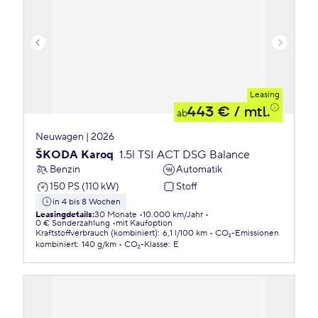
Leasing
443 €
/ mtl.
ab
Neuwagen | 2026
ŠKODA Karoq
1.5l TSI ACT DSG Balance
Benzin
Automatik
150 PS (110 kW)
Stoff
in 4 bis 8 Wochen
Leasingdetails
:
30 Monate
10.000 km/Jahr
0 € Sonderzahlung
mit Kaufoption
Kraftstoffverbrauch (kombiniert)
:
6,1 l/100 km
CO₂-Emissionen
kombiniert
:
140 g/km
CO₂-Klasse
:
E