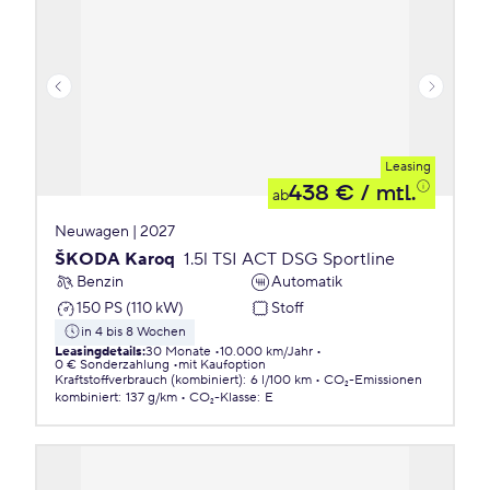
Leasing
438 €
/ mtl.
ab
Neuwagen | 2027
ŠKODA Karoq
1.5l TSI ACT DSG Sportline
Benzin
Automatik
150 PS (110 kW)
Stoff
in 4 bis 8 Wochen
Leasingdetails
:
30 Monate
10.000 km/Jahr
0 € Sonderzahlung
mit Kaufoption
Kraftstoffverbrauch (kombiniert)
:
6 l/100 km
CO₂-Emissionen
kombiniert
:
137 g/km
CO₂-Klasse
:
E