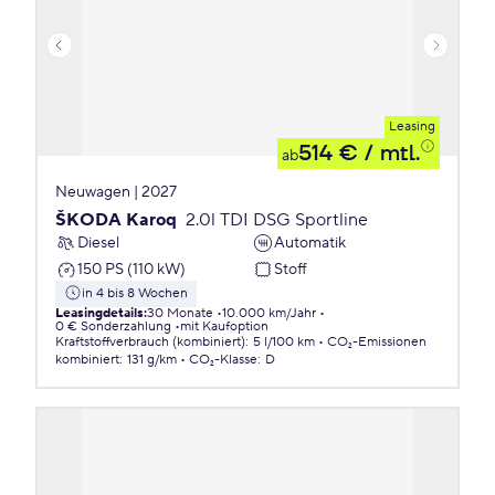
Leasing
514 €
/ mtl.
ab
Neuwagen | 2027
ŠKODA Karoq
2.0l TDI DSG Sportline
Diesel
Automatik
150 PS (110 kW)
Stoff
in 4 bis 8 Wochen
Leasingdetails
:
30 Monate
10.000 km/Jahr
0 € Sonderzahlung
mit Kaufoption
Kraftstoffverbrauch (kombiniert)
:
5 l/100 km
CO₂-Emissionen
kombiniert
:
131 g/km
CO₂-Klasse
:
D