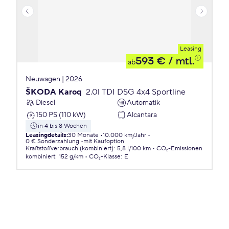
Leasing
593 €
/ mtl.
ab
Neuwagen | 2026
ŠKODA Karoq
2.0l TDI DSG 4x4 Sportline
Diesel
Automatik
150 PS (110 kW)
Alcantara
in 4 bis 8 Wochen
Leasingdetails
:
30 Monate
10.000 km/Jahr
0 € Sonderzahlung
mit Kaufoption
Kraftstoffverbrauch (kombiniert)
:
5,8 l/100 km
CO₂-Emissionen
kombiniert
:
152 g/km
CO₂-Klasse
:
E