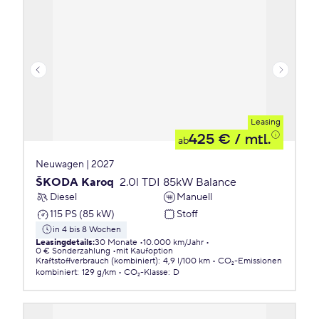
Leasing
425 €
/ mtl.
ab
Neuwagen | 2027
ŠKODA Karoq
2.0l TDI 85kW Balance
Diesel
Manuell
115 PS (85 kW)
Stoff
in 4 bis 8 Wochen
Leasingdetails
:
30 Monate
10.000 km/Jahr
0 € Sonderzahlung
mit Kaufoption
Kraftstoffverbrauch (kombiniert)
:
4,9 l/100 km
CO₂-Emissionen
kombiniert
:
129 g/km
CO₂-Klasse
:
D