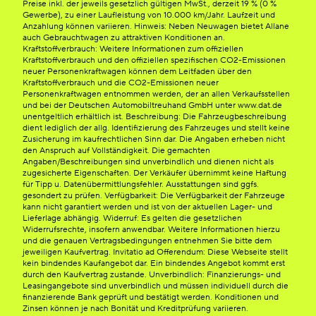
Preise inkl. der jeweils gesetzlich gültigen MwSt., derzeit 19 % (0 %
Gewerbe), zu einer Laufleistung von 10.000 km/Jahr. Laufzeit und
Anzahlung können variieren. Hinweis: Neben Neuwagen bietet Allane
auch Gebrauchtwagen zu attraktiven Konditionen an.
Kraftstoffverbrauch: Weitere Informationen zum offiziellen
Kraftstoffverbrauch und den offiziellen spezifischen CO2-Emissionen
neuer Personenkraftwagen können dem Leitfaden über den
Kraftstoffverbrauch und die CO2-Emissionen neuer
Personenkraftwagen entnommen werden, der an allen Verkaufsstellen
und bei der Deutschen Automobiltreuhand GmbH unter www.dat.de
unentgeltlich erhältlich ist. Beschreibung: Die Fahrzeugbeschreibung
dient lediglich der allg. Identifizierung des Fahrzeuges und stellt keine
Zusicherung im kaufrechtlichen Sinn dar. Die Angaben erheben nicht
den Anspruch auf Vollständigkeit. Die gemachten
Angaben/Beschreibungen sind unverbindlich und dienen nicht als
zugesicherte Eigenschaften. Der Verkäufer übernimmt keine Haftung
für Tipp u. Datenübermittlungsfehler. Ausstattungen sind ggfs.
gesondert zu prüfen. Verfügbarkeit: Die Verfügbarkeit der Fahrzeuge
kann nicht garantiert werden und ist von der aktuellen Lager- und
Lieferlage abhängig. Widerruf: Es gelten die gesetzlichen
Widerrufsrechte, insofern anwendbar. Weitere Informationen hierzu
und die genauen Vertragsbedingungen entnehmen Sie bitte dem
jeweiligen Kaufvertrag. Invitatio ad Offerendum: Diese Webseite stellt
kein bindendes Kaufangebot dar. Ein bindendes Angebot kommt erst
durch den Kaufvertrag zustande. Unverbindlich: Finanzierungs- und
Leasingangebote sind unverbindlich und müssen individuell durch die
finanzierende Bank geprüft und bestätigt werden. Konditionen und
Zinsen können je nach Bonität und Kreditprüfung variieren.