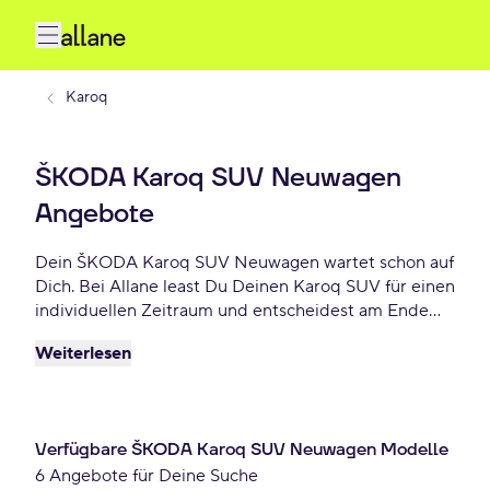
Karoq
ŠKODA Karoq SUV Neuwagen
Angebote
Dein ŠKODA Karoq SUV Neuwagen wartet schon auf
Dich. Bei Allane least Du Deinen Karoq SUV für einen
individuellen Zeitraum und entscheidest am Ende
der Laufzeit ob Du Dein Karoq SUV kaufen möchtest
Weiterlesen
oder zurückgeben willst. Finde das perfekte ŠKODA
Karoq SUV Neuwagen Angebot schon ab 369 €
monatlich.
Verfügbare ŠKODA Karoq SUV Neuwagen Modelle
6 Angebote für Deine Suche