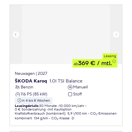
Leasing
369 €
/ mtl.
ab
Neuwagen | 2027
ŠKODA Karoq
1.0l TSI Balance
Benzin
Manuell
116 PS (85 kW)
Stoff
in 4 bis 8 Wochen
Leasingdetails
:
30 Monate
10.000 km/Jahr
0 € Sonderzahlung
mit Kaufoption
Kraftstoffverbrauch (kombiniert)
:
5,9 l/100 km
CO₂-Emissionen
kombiniert
:
134 g/km
CO₂-Klasse
:
D