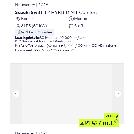
Neuwagen | 2026
Suzuki Swift
1.2 HYBRID MT Comfort
Benzin
Manuell
81 PS (60 kW)
Stoff
in 3 bis 5 Monaten
Leasingdetails
:
30 Monate
10.000 km/Jahr
0 € Sonderzahlung
mit Kaufoption
Kraftstoffverbrauch (kombiniert)
:
4,4 l/100 km
CO₂-Emissionen
kombiniert
:
99 g/km
CO₂-Klasse
:
C
Leasing
91 €
/ mtl.
ab
Neuwagen | 2026