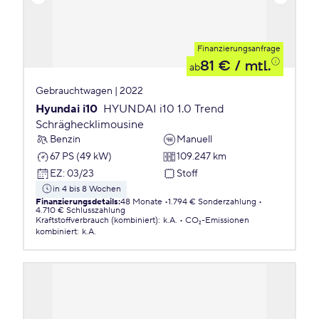
Finanzierungsanfrage
81 €
/ mtl.
ab
Gebrauchtwagen | 2022
Hyundai i10
HYUNDAI i10 1.0 Trend
Schräghecklimousine
Benzin
Manuell
67 PS (49 kW)
109.247 km
EZ
:
03/23
Stoff
in 4 bis 8 Wochen
Finanzierungsdetails
:
48 Monate
1.794 € Sonderzahlung
4.710 € Schlusszahlung
Kraftstoffverbrauch (kombiniert)
:
k.A.
CO₂-Emissionen
kombiniert
:
k.A.