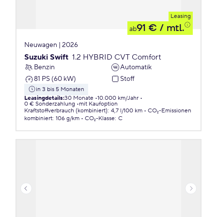
Leasing
91 €
/ mtl.
ab
Neuwagen | 2026
Suzuki Swift
1.2 HYBRID CVT Comfort
Benzin
Automatik
81 PS (60 kW)
Stoff
in 3 bis 5 Monaten
Leasingdetails
:
30 Monate
10.000 km/Jahr
0 € Sonderzahlung
mit Kaufoption
Kraftstoffverbrauch (kombiniert)
:
4,7 l/100 km
CO₂-Emissionen
kombiniert
:
106 g/km
CO₂-Klasse
:
C