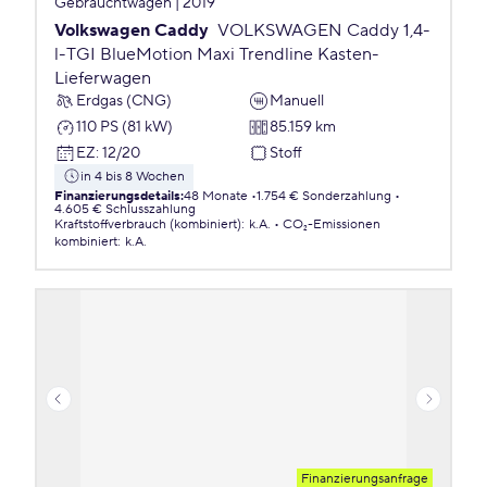
Gebrauchtwagen | 2019
Volkswagen Caddy
VOLKSWAGEN Caddy 1,4-
l-TGI BlueMotion Maxi Trendline Kasten-
Lieferwagen
Erdgas (CNG)
Manuell
110 PS (81 kW)
85.159 km
EZ
:
12/20
Stoff
in 4 bis 8 Wochen
Finanzierungsdetails
:
48 Monate
1.754 € Sonderzahlung
4.605 € Schlusszahlung
Kraftstoffverbrauch (kombiniert)
:
k.A.
CO₂-Emissionen
kombiniert
:
k.A.
Finanzierungsanfrage