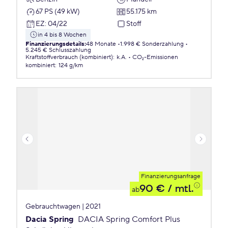
67 PS (49 kW)
55.175 km
EZ
:
04/22
Stoff
in 4 bis 8 Wochen
Finanzierungsdetails
:
48 Monate
1.998 € Sonderzahlung
5.245 € Schlusszahlung
Kraftstoffverbrauch (kombiniert)
:
k.A.
CO₂-Emissionen
kombiniert
:
124 g/km
Finanzierungsanfrage
90 €
/ mtl.
ab
Gebrauchtwagen | 2021
Dacia Spring
DACIA Spring Comfort Plus