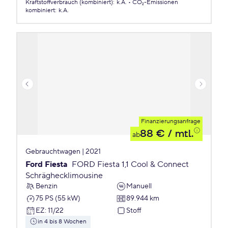
Kraftstoffverbrauch (kombiniert)
:
k.A.
CO₂-Emissionen
kombiniert
:
k.A.
Finanzierungsanfrage
88 €
/ mtl.
ab
Gebrauchtwagen | 2021
Ford Fiesta
FORD Fiesta 1,1 Cool & Connect
Schräghecklimousine
Benzin
Manuell
75 PS (55 kW)
89.944 km
EZ
:
11/22
Stoff
in 4 bis 8 Wochen