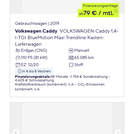
Finanzierungsanfrage
79 €
/ mtl.
ab
Gebrauchtwagen | 2019
Volkswagen Caddy
VOLKSWAGEN Caddy 1,4-
l-TGI BlueMotion Maxi Trendline Kasten-
Lieferwagen
Erdgas (CNG)
Manuell
110 PS (81 kW)
65.085 km
EZ
:
12/20
Stoff
in 4 bis 8 Wochen
Finanzierungsdetails
:
48 Monate
1.754 € Sonderzahlung
4.605 € Schlusszahlung
Kraftstoffverbrauch (kombiniert)
:
k.A.
CO₂-Emissionen
kombiniert
:
k.A.