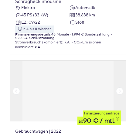
Schräghecklimousine
Elektro
Automatik
45 PS (33 kW)
38.638 km
EZ
:
09/22
Stoff
in 4 bis 8 Wochen
Finanzierungsdetails
:
48 Monate
1.994 € Sonderzahlung
5.235 € Schlusszahlung
Stromverbrauch (kombiniert)
:
k.A.
CO₂-Emissionen
kombiniert
:
k.A.
Finanzierungsanfrage
90 €
/ mtl.
ab
Gebrauchtwagen | 2022