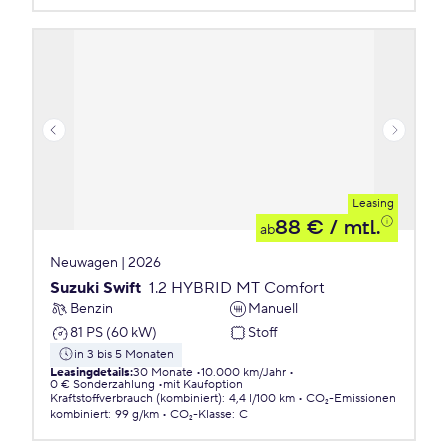
Leasing
88 €
/ mtl.
ab
Neuwagen | 2026
Suzuki Swift
1.2 HYBRID MT Comfort
Benzin
Manuell
81 PS (60 kW)
Stoff
in 3 bis 5 Monaten
Leasingdetails
:
30 Monate
10.000 km/Jahr
0 € Sonderzahlung
mit Kaufoption
Kraftstoffverbrauch (kombiniert)
:
4,4 l/100 km
CO₂-Emissionen
kombiniert
:
99 g/km
CO₂-Klasse
:
C