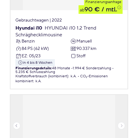
Finanzierungsanfrage
90 €
/ mtl.
ab
Gebrauchtwagen | 2022
Hyundai i10
HYUNDAI i10 1.2 Trend
Schräghecklimousine
Benzin
Manuell
84 PS (62 kW)
90.337 km
EZ
:
05/23
Stoff
in 4 bis 8 Wochen
Finanzierungsdetails
:
48 Monate
1.994 € Sonderzahlung
5.235 € Schlusszahlung
Kraftstoffverbrauch (kombiniert)
:
k.A.
CO₂-Emissionen
kombiniert
:
k.A.