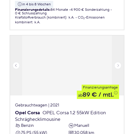
in 4 bis 8 Wochen
Finanzierungsdetails
:
84 Monate
4.900 € Sonderzahlung
0 € Schlusszahlung
Kraftstoffverbrauch (kombiniert)
:
k.A.
CO₂-Emissionen
kombiniert
:
k.A.
Finanzierungsanfrage
89 €
/ mtl.
ab
Gebrauchtwagen | 2021
Opel Corsa
OPEL Corsa 1.2 55kW Edition
Schräghecklimousine
Benzin
Manuell
75 PS (55 kW)
30.058 km