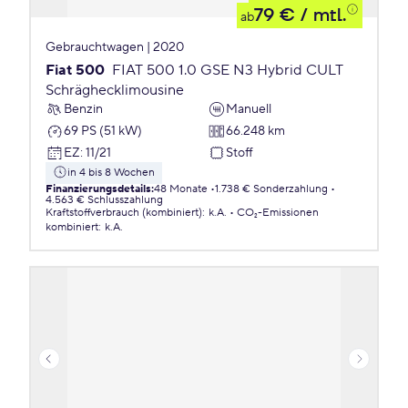
79 €
/ mtl.
ab
Gebrauchtwagen | 2020
Fiat 500
FIAT 500 1.0 GSE N3 Hybrid CULT
Schräghecklimousine
Benzin
Manuell
69 PS (51 kW)
66.248 km
EZ
:
11/21
Stoff
in 4 bis 8 Wochen
Finanzierungsdetails
:
48 Monate
1.738 € Sonderzahlung
4.563 € Schlusszahlung
Kraftstoffverbrauch (kombiniert)
:
k.A.
CO₂-Emissionen
kombiniert
:
k.A.