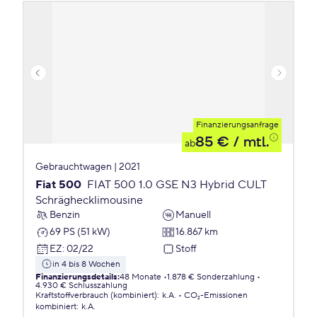
Finanzierungsanfrage
85 €
/ mtl.
ab
Gebrauchtwagen | 2021
Fiat 500
FIAT 500 1.0 GSE N3 Hybrid CULT
Schräghecklimousine
Benzin
Manuell
69 PS (51 kW)
16.867 km
EZ
:
02/22
Stoff
in 4 bis 8 Wochen
Finanzierungsdetails
:
48 Monate
1.878 € Sonderzahlung
4.930 € Schlusszahlung
Kraftstoffverbrauch (kombiniert)
:
k.A.
CO₂-Emissionen
kombiniert
:
k.A.