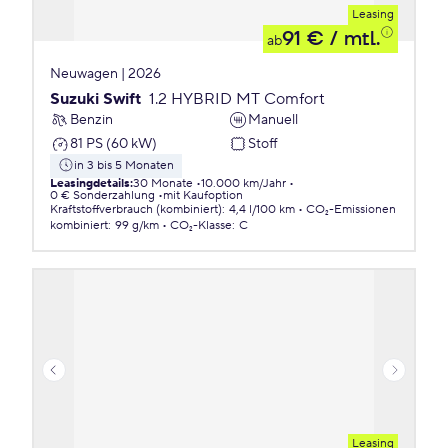
Leasing
91 €
/ mtl.
ab
Neuwagen | 2026
Suzuki Swift
1.2 HYBRID MT Comfort
Benzin
Manuell
81 PS (60 kW)
Stoff
in 3 bis 5 Monaten
Leasingdetails
:
30 Monate
10.000 km/Jahr
0 € Sonderzahlung
mit Kaufoption
Kraftstoffverbrauch (kombiniert)
:
4,4 l/100 km
CO₂-Emissionen
kombiniert
:
99 g/km
CO₂-Klasse
:
C
Leasing