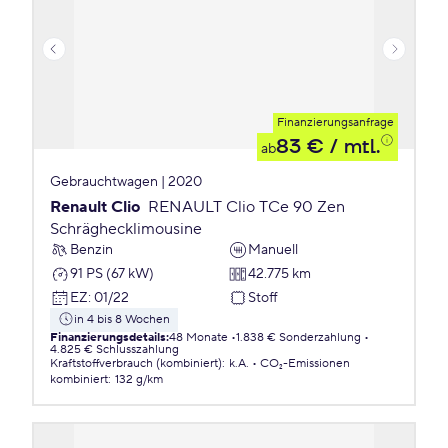
Finanzierungsanfrage
83 €
/ mtl.
ab
Gebrauchtwagen | 2020
Renault Clio
RENAULT Clio TCe 90 Zen
Schräghecklimousine
Benzin
Manuell
91 PS (67 kW)
42.775 km
EZ
:
01/22
Stoff
in 4 bis 8 Wochen
Finanzierungsdetails
:
48 Monate
1.838 € Sonderzahlung
4.825 € Schlusszahlung
Kraftstoffverbrauch (kombiniert)
:
k.A.
CO₂-Emissionen
kombiniert
:
132 g/km