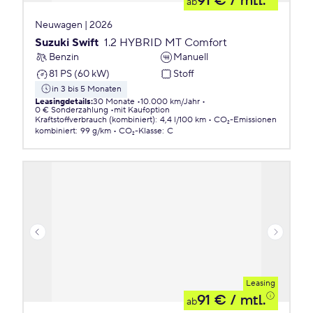
91 €
/ mtl.
ab
Neuwagen | 2026
Suzuki Swift
1.2 HYBRID MT Comfort
Benzin
Manuell
81 PS (60 kW)
Stoff
in 3 bis 5 Monaten
Leasingdetails
:
30 Monate
10.000 km/Jahr
0 € Sonderzahlung
mit Kaufoption
Kraftstoffverbrauch (kombiniert)
:
4,4 l/100 km
CO₂-Emissionen
kombiniert
:
99 g/km
CO₂-Klasse
:
C
Leasing
91 €
/ mtl.
ab