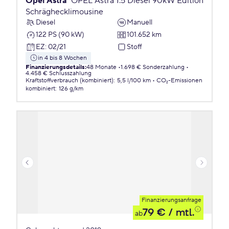
Opel Astra
OPEL Astra 1.5 Diesel 90kW Edition
Schräghecklimousine
Diesel
Manuell
122 PS (90 kW)
101.652 km
EZ
:
02/21
Stoff
in 4 bis 8 Wochen
Finanzierungsdetails
:
48 Monate
1.698 € Sonderzahlung
4.458 € Schlusszahlung
Kraftstoffverbrauch (kombiniert)
:
5,5 l/100 km
CO₂-Emissionen
kombiniert
:
126 g/km
Finanzierungsanfrage
79 €
/ mtl.
ab