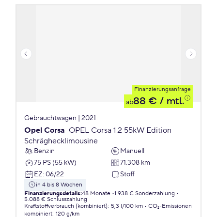
Finanzierungsanfrage
88 €
/ mtl.
ab
Gebrauchtwagen | 2021
Opel Corsa
OPEL Corsa 1.2 55kW Edition
Schräghecklimousine
Benzin
Manuell
75 PS (55 kW)
71.308 km
EZ
:
06/22
Stoff
in 4 bis 8 Wochen
Finanzierungsdetails
:
48 Monate
1.938 € Sonderzahlung
5.088 € Schlusszahlung
Kraftstoffverbrauch (kombiniert)
:
5,3 l/100 km
CO₂-Emissionen
kombiniert
:
120 g/km