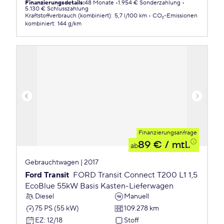
Finanzierungsdetails
:
48 Monate
1.954 € Sonderzahlung
5.130 € Schlusszahlung
Kraftstoffverbrauch (kombiniert)
:
5,7 l/100 km
CO₂-Emissionen
kombiniert
:
144 g/km
Finanzierungsanfrage
89 €
/ mtl.
ab
Gebrauchtwagen | 2017
Ford Transit
FORD Transit Connect T200 L1 1,5
EcoBlue 55kW Basis Kasten-Lieferwagen
Diesel
Manuell
75 PS (55 kW)
109.278 km
EZ
:
12/18
Stoff