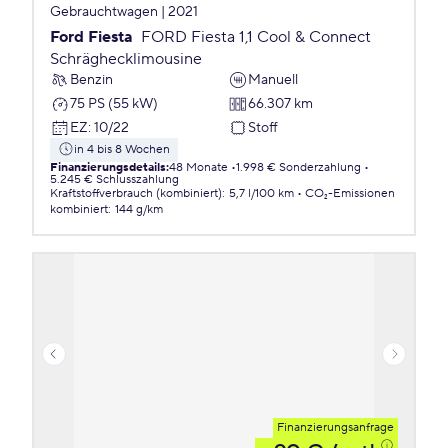
Gebrauchtwagen | 2021
Ford Fiesta
FORD Fiesta 1,1 Cool & Connect
Schräghecklimousine
Benzin
Manuell
75 PS (55 kW)
66.307 km
EZ
:
10/22
Stoff
in 4 bis 8 Wochen
Finanzierungsdetails
:
48 Monate
1.998 € Sonderzahlung
5.245 € Schlusszahlung
Kraftstoffverbrauch (kombiniert)
:
5,7 l/100 km
CO₂-Emissionen
kombiniert
:
144 g/km
Finanzierungsanfrage