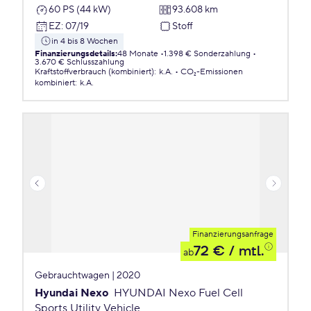
60 PS (44 kW)
93.608 km
EZ
:
07/19
Stoff
in 4 bis 8 Wochen
Finanzierungsdetails
:
48 Monate
1.398 € Sonderzahlung
3.670 € Schlusszahlung
Kraftstoffverbrauch (kombiniert)
:
k.A.
CO₂-Emissionen
kombiniert
:
k.A.
Finanzierungsanfrage
72 €
/ mtl.
ab
Gebrauchtwagen | 2020
Hyundai Nexo
HYUNDAI Nexo Fuel Cell
Sports Utility Vehicle