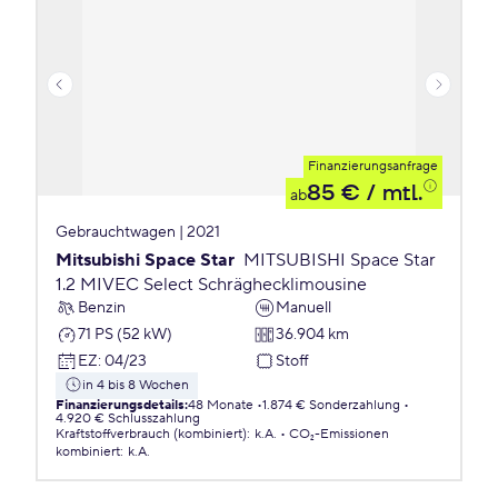
Finanzierungsanfrage
85 €
/ mtl.
ab
Gebrauchtwagen | 2021
Mitsubishi Space Star
MITSUBISHI Space Star
1.2 MIVEC Select Schräghecklimousine
Benzin
Manuell
71 PS (52 kW)
36.904 km
EZ
:
04/23
Stoff
in 4 bis 8 Wochen
Finanzierungsdetails
:
48 Monate
1.874 € Sonderzahlung
4.920 € Schlusszahlung
Kraftstoffverbrauch (kombiniert)
:
k.A.
CO₂-Emissionen
kombiniert
:
k.A.