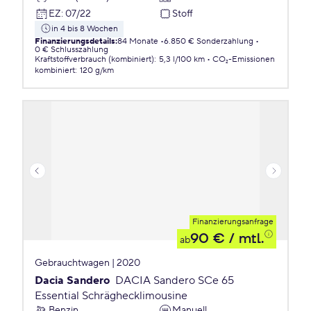
EZ
:
07/22
Stoff
in 4 bis 8 Wochen
Finanzierungsdetails
:
84 Monate
6.850 € Sonderzahlung
0 € Schlusszahlung
Kraftstoffverbrauch (kombiniert)
:
5,3 l/100 km
CO₂-Emissionen
kombiniert
:
120 g/km
Finanzierungsanfrage
90 €
/ mtl.
ab
Gebrauchtwagen | 2020
Dacia Sandero
DACIA Sandero SCe 65
Essential Schräghecklimousine
Benzin
Manuell