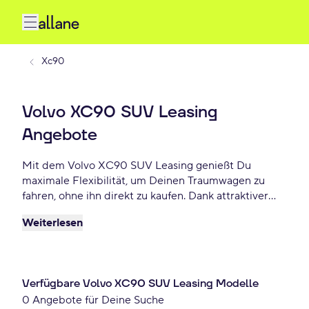
Xc90
Volvo XC90 SUV Leasing
Angebote
Mit dem Volvo XC90 SUV Leasing genießt Du
maximale Flexibilität, um Deinen Traumwagen zu
fahren, ohne ihn direkt zu kaufen. Dank attraktiver
Konditionen, individuellen Laufzeiten und niedrigen
Weiterlesen
monatlichen Raten bietet Volvo XC90 SUV Leasing
eine praktische und beliebte Lösung für Autofahrer,
die Wert auf Freiheit und finanzielle Planbarkeit
legen. Lease Deinen XC90 SUV schon ab - €
Verfügbare Volvo XC90 SUV Leasing Modelle
monatlich.
0 Angebote für Deine Suche