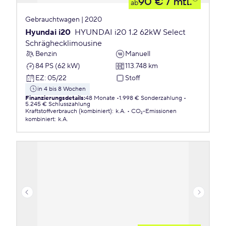
90 €
/ mtl.
ab
Gebrauchtwagen | 2020
Hyundai i20
HYUNDAI i20 1.2 62kW Select
Schräghecklimousine
Benzin
Manuell
84 PS (62 kW)
113.748 km
EZ
:
05/22
Stoff
in 4 bis 8 Wochen
Finanzierungsdetails
:
48 Monate
1.998 € Sonderzahlung
5.245 € Schlusszahlung
Kraftstoffverbrauch (kombiniert)
:
k.A.
CO₂-Emissionen
kombiniert
:
k.A.