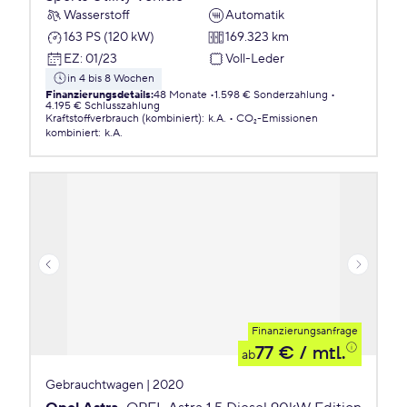
Wasserstoff
Automatik
163 PS (120 kW)
169.323 km
EZ
:
01/23
Voll-Leder
in 4 bis 8 Wochen
Finanzierungsdetails
:
48 Monate
1.598 € Sonderzahlung
4.195 € Schlusszahlung
Kraftstoffverbrauch (kombiniert)
:
k.A.
CO₂-Emissionen
kombiniert
:
k.A.
Finanzierungsanfrage
77 €
/ mtl.
ab
Gebrauchtwagen | 2020