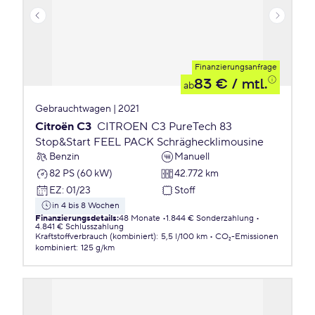
Finanzierungsanfrage
83 €
/ mtl.
ab
Gebrauchtwagen | 2021
Citroën C3
CITROEN C3 PureTech 83
Stop&Start FEEL PACK Schräghecklimousine
Benzin
Manuell
82 PS (60 kW)
42.772 km
EZ
:
01/23
Stoff
in 4 bis 8 Wochen
Finanzierungsdetails
:
48 Monate
1.844 € Sonderzahlung
4.841 € Schlusszahlung
Kraftstoffverbrauch (kombiniert)
:
5,5 l/100 km
CO₂-Emissionen
kombiniert
:
125 g/km