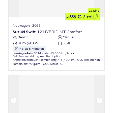
Leasing
93 €
/ mtl.
ab
Neuwagen | 2026
Suzuki Swift
1.2 HYBRID MT Comfort
Benzin
Manuell
81 PS (60 kW)
Stoff
in 3 bis 5 Monaten
Leasingdetails
:
30 Monate
10.000 km/Jahr
0 € Sonderzahlung
mit Kaufoption
Kraftstoffverbrauch (kombiniert)
:
4,4 l/100 km
CO₂-Emissionen
kombiniert
:
99 g/km
CO₂-Klasse
:
C