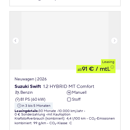
Leasing
91 €
/ mtl.
ab
Neuwagen | 2026
Suzuki Swift
1.2 HYBRID MT Comfort
Benzin
Manuell
81 PS (60 kW)
Stoff
in 3 bis 5 Monaten
Leasingdetails
:
30 Monate
10.000 km/Jahr
0 € Sonderzahlung
mit Kaufoption
Kraftstoffverbrauch (kombiniert)
:
4,4 l/100 km
CO₂-Emissionen
kombiniert
:
99 g/km
CO₂-Klasse
:
C