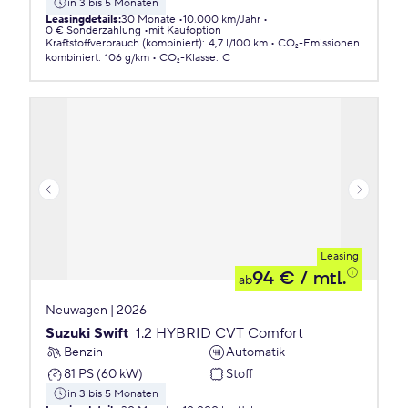
in 3 bis 5 Monaten
Leasingdetails
:
30 Monate
10.000 km/Jahr
0 € Sonderzahlung
mit Kaufoption
Kraftstoffverbrauch (kombiniert)
:
4,7 l/100 km
CO₂-Emissionen
kombiniert
:
106 g/km
CO₂-Klasse
:
C
Leasing
94 €
/ mtl.
ab
Neuwagen | 2026
Suzuki Swift
1.2 HYBRID CVT Comfort
Benzin
Automatik
81 PS (60 kW)
Stoff
in 3 bis 5 Monaten