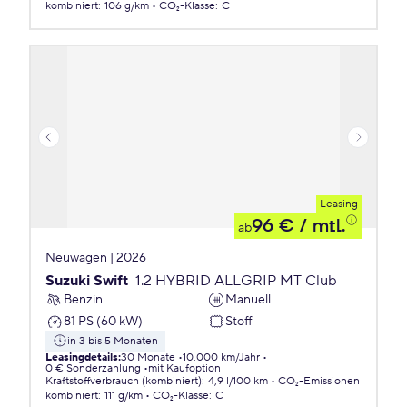
kombiniert
:
106 g/km
CO₂-Klasse
:
C
Leasing
96 €
/ mtl.
ab
Neuwagen | 2026
Suzuki Swift
1.2 HYBRID ALLGRIP MT Club
Benzin
Manuell
81 PS (60 kW)
Stoff
in 3 bis 5 Monaten
Leasingdetails
:
30 Monate
10.000 km/Jahr
0 € Sonderzahlung
mit Kaufoption
Kraftstoffverbrauch (kombiniert)
:
4,9 l/100 km
CO₂-Emissionen
kombiniert
:
111 g/km
CO₂-Klasse
:
C