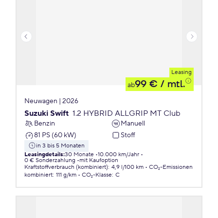
Leasing
99 €
/ mtl.
ab
Neuwagen | 2026
Suzuki Swift
1.2 HYBRID ALLGRIP MT Club
Benzin
Manuell
81 PS (60 kW)
Stoff
in 3 bis 5 Monaten
Leasingdetails
:
30 Monate
10.000 km/Jahr
0 € Sonderzahlung
mit Kaufoption
Kraftstoffverbrauch (kombiniert)
:
4,9 l/100 km
CO₂-Emissionen
kombiniert
:
111 g/km
CO₂-Klasse
:
C