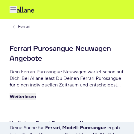
Ferrari
Ferrari Purosangue Neuwagen
Angebote
Dein Ferrari Purosangue Neuwagen wartet schon auf
Dich. Bei Allane least Du Deinen Ferrari Purosangue
für einen individuellen Zeitraum und entscheidest
am Ende der Laufzeit ob Du Dein Purosangue kaufen
Weiterlesen
möchtest oder zurückgeben willst. Finde das
perfekte Ferrari Purosangue Neuwagen Angebot
schon ab - € monatlich.
Verfügbare Ferrari Purosangue Neuwagen
Deine Suche für
Ferrari, Modell: Purosangue
ergab
7568 Angebote für Deine Suche