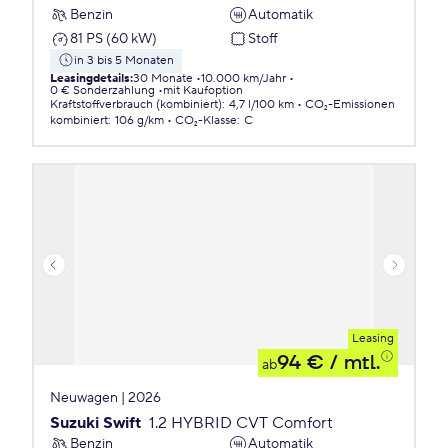
Benzin
Automatik
81 PS (60 kW)
Stoff
in 3 bis 5 Monaten
Leasingdetails
:
30 Monate
10.000 km/Jahr
0 € Sonderzahlung
mit Kaufoption
Kraftstoffverbrauch (kombiniert)
:
4,7 l/100 km
CO₂-Emissionen
kombiniert
:
106 g/km
CO₂-Klasse
:
C
Leasing
94 €
/ mtl.
ab
Neuwagen | 2026
Suzuki Swift
1.2 HYBRID CVT Comfort
Benzin
Automatik