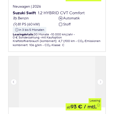
Neuwagen | 2026
Suzuki Swift
1.2 HYBRID CVT Comfort
Benzin
Automatik
81 PS (60 kW)
Stoff
in 3 bis 5 Monaten
Leasingdetails
:
30 Monate
10.000 km/Jahr
0 € Sonderzahlung
mit Kaufoption
Kraftstoffverbrauch (kombiniert)
:
4,7 l/100 km
CO₂-Emissionen
kombiniert
:
106 g/km
CO₂-Klasse
:
C
Leasing
93 €
/ mtl.
ab