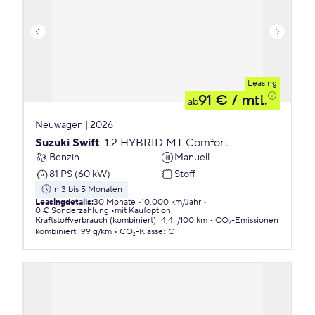
Leasing
91 €
/ mtl.
ab
Neuwagen | 2026
Suzuki Swift
1.2 HYBRID MT Comfort
Benzin
Manuell
81 PS (60 kW)
Stoff
in 3 bis 5 Monaten
Leasingdetails
:
30 Monate
10.000 km/Jahr
0 € Sonderzahlung
mit Kaufoption
Kraftstoffverbrauch (kombiniert)
:
4,4 l/100 km
CO₂-Emissionen
kombiniert
:
99 g/km
CO₂-Klasse
:
C