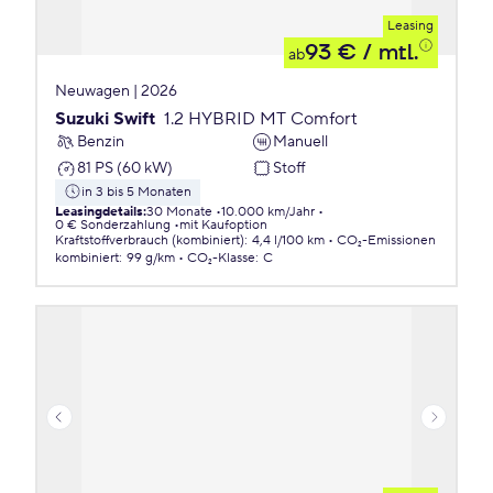
Leasing
93 €
/ mtl.
ab
Neuwagen | 2026
Suzuki Swift
1.2 HYBRID MT Comfort
Benzin
Manuell
81 PS (60 kW)
Stoff
in 3 bis 5 Monaten
Leasingdetails
:
30 Monate
10.000 km/Jahr
0 € Sonderzahlung
mit Kaufoption
Kraftstoffverbrauch (kombiniert)
:
4,4 l/100 km
CO₂-Emissionen
kombiniert
:
99 g/km
CO₂-Klasse
:
C