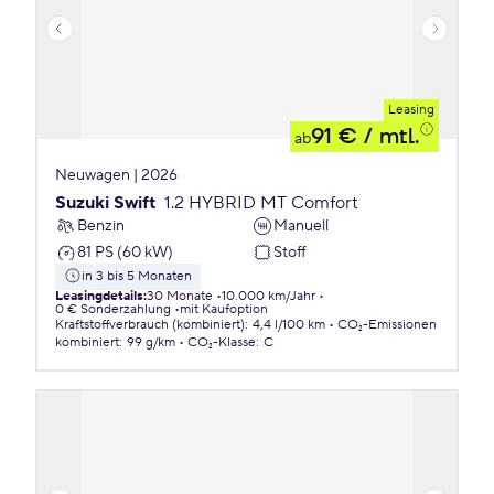
Leasing
91 €
/ mtl.
ab
Neuwagen | 2026
Suzuki Swift
1.2 HYBRID MT Comfort
Benzin
Manuell
81 PS (60 kW)
Stoff
in 3 bis 5 Monaten
Leasingdetails
:
30 Monate
10.000 km/Jahr
0 € Sonderzahlung
mit Kaufoption
Kraftstoffverbrauch (kombiniert)
:
4,4 l/100 km
CO₂-Emissionen
kombiniert
:
99 g/km
CO₂-Klasse
:
C