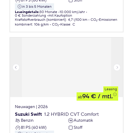
81 PS (60 kW)
Stoff
in 3 bis 5 Monaten
Leasingdetails
:
30 Monate
10.000 km/Jahr
0 € Sonderzahlung
mit Kaufoption
Kraftstoffverbrauch (kombiniert)
:
4,7 l/100 km
CO₂-Emissionen
kombiniert
:
106 g/km
CO₂-Klasse
:
C
Leasing
94 €
/ mtl.
ab
Neuwagen | 2026
Suzuki Swift
1.2 HYBRID CVT Comfort
Benzin
Automatik
81 PS (60 kW)
Stoff