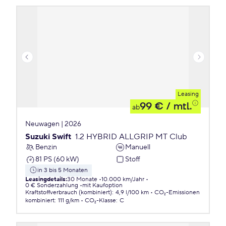
Leasing
99 €
/ mtl.
ab
Neuwagen | 2026
Suzuki Swift
1.2 HYBRID ALLGRIP MT Club
Benzin
Manuell
81 PS (60 kW)
Stoff
in 3 bis 5 Monaten
Leasingdetails
:
30 Monate
10.000 km/Jahr
0 € Sonderzahlung
mit Kaufoption
Kraftstoffverbrauch (kombiniert)
:
4,9 l/100 km
CO₂-Emissionen
kombiniert
:
111 g/km
CO₂-Klasse
:
C