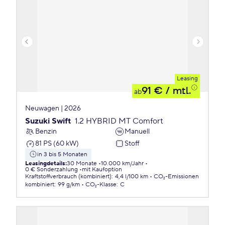
Leasing
91 €
/ mtl.
ab
Neuwagen | 2026
Suzuki Swift
1.2 HYBRID MT Comfort
Benzin
Manuell
81 PS (60 kW)
Stoff
in 3 bis 5 Monaten
Leasingdetails
:
30 Monate
10.000 km/Jahr
0 € Sonderzahlung
mit Kaufoption
Kraftstoffverbrauch (kombiniert)
:
4,4 l/100 km
CO₂-Emissionen
kombiniert
:
99 g/km
CO₂-Klasse
:
C