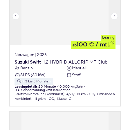
Leasing
100 €
/ mtl.
ab
Neuwagen | 2026
Suzuki Swift
1.2 HYBRID ALLGRIP MT Club
Benzin
Manuell
81 PS (60 kW)
Stoff
in 3 bis 5 Monaten
Leasingdetails
:
30 Monate
10.000 km/Jahr
0 € Sonderzahlung
mit Kaufoption
Kraftstoffverbrauch (kombiniert)
:
4,9 l/100 km
CO₂-Emissionen
kombiniert
:
111 g/km
CO₂-Klasse
:
C