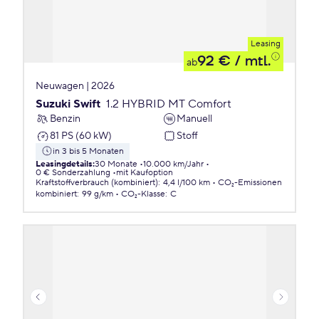
Leasing
92 €
/ mtl.
ab
Neuwagen | 2026
Suzuki Swift
1.2 HYBRID MT Comfort
Benzin
Manuell
81 PS (60 kW)
Stoff
in 3 bis 5 Monaten
Leasingdetails
:
30 Monate
10.000 km/Jahr
0 € Sonderzahlung
mit Kaufoption
Kraftstoffverbrauch (kombiniert)
:
4,4 l/100 km
CO₂-Emissionen
kombiniert
:
99 g/km
CO₂-Klasse
:
C