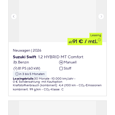
Leasing
91 €
/ mtl.
ab
Neuwagen | 2026
Suzuki Swift
1.2 HYBRID MT Comfort
Benzin
Manuell
81 PS (60 kW)
Stoff
in 3 bis 5 Monaten
Leasingdetails
:
30 Monate
10.000 km/Jahr
0 € Sonderzahlung
mit Kaufoption
Kraftstoffverbrauch (kombiniert)
:
4,4 l/100 km
CO₂-Emissionen
kombiniert
:
99 g/km
CO₂-Klasse
:
C