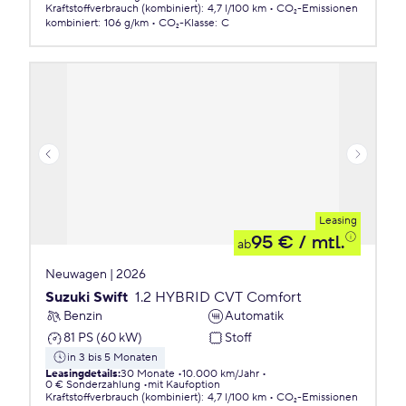
Kraftstoffverbrauch (kombiniert)
:
4,7 l/100 km
CO₂-Emissionen
kombiniert
:
106 g/km
CO₂-Klasse
:
C
Leasing
95 €
/ mtl.
ab
Neuwagen | 2026
Suzuki Swift
1.2 HYBRID CVT Comfort
Benzin
Automatik
81 PS (60 kW)
Stoff
in 3 bis 5 Monaten
Leasingdetails
:
30 Monate
10.000 km/Jahr
0 € Sonderzahlung
mit Kaufoption
Kraftstoffverbrauch (kombiniert)
:
4,7 l/100 km
CO₂-Emissionen