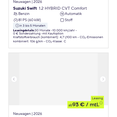
Neuwagen | 2026
Suzuki Swift
1.2 HYBRID CVT Comfort
Benzin
Automatik
81 PS (60 kW)
Stoff
in 3 bis 5 Monaten
Leasingdetails
:
30 Monate
10.000 km/Jahr
0 € Sonderzahlung
mit Kaufoption
Kraftstoffverbrauch (kombiniert)
:
4,7 l/100 km
CO₂-Emissionen
kombiniert
:
106 g/km
CO₂-Klasse
:
C
Leasing
93 €
/ mtl.
ab
Neuwagen | 2026