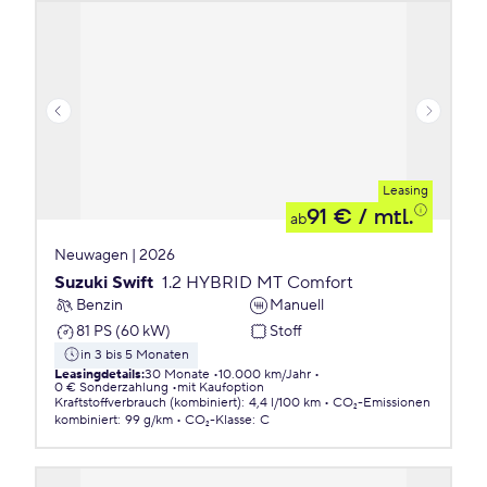
Leasing
91 €
/ mtl.
ab
Neuwagen | 2026
Suzuki Swift
1.2 HYBRID MT Comfort
Benzin
Manuell
81 PS (60 kW)
Stoff
in 3 bis 5 Monaten
Leasingdetails
:
30 Monate
10.000 km/Jahr
0 € Sonderzahlung
mit Kaufoption
Kraftstoffverbrauch (kombiniert)
:
4,4 l/100 km
CO₂-Emissionen
kombiniert
:
99 g/km
CO₂-Klasse
:
C