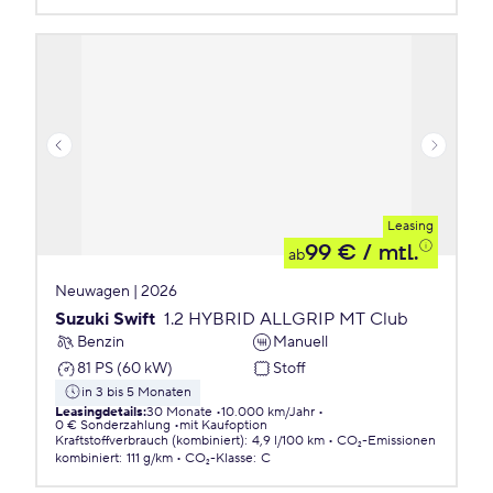
Leasing
99 €
/ mtl.
ab
Neuwagen | 2026
Suzuki Swift
1.2 HYBRID ALLGRIP MT Club
Benzin
Manuell
81 PS (60 kW)
Stoff
in 3 bis 5 Monaten
Leasingdetails
:
30 Monate
10.000 km/Jahr
0 € Sonderzahlung
mit Kaufoption
Kraftstoffverbrauch (kombiniert)
:
4,9 l/100 km
CO₂-Emissionen
kombiniert
:
111 g/km
CO₂-Klasse
:
C