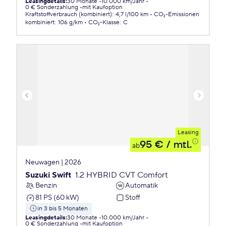
Leasingdetails
:
30 Monate
10.000 km/Jahr
0 € Sonderzahlung
mit Kaufoption
Kraftstoffverbrauch (kombiniert)
:
4,7 l/100 km
CO₂-Emissionen
kombiniert
:
106 g/km
CO₂-Klasse
:
C
Leasing
95 €
/ mtl.
ab
Neuwagen | 2026
Suzuki Swift
1.2 HYBRID CVT Comfort
Benzin
Automatik
81 PS (60 kW)
Stoff
in 3 bis 5 Monaten
Leasingdetails
:
30 Monate
10.000 km/Jahr
0 € Sonderzahlung
mit Kaufoption