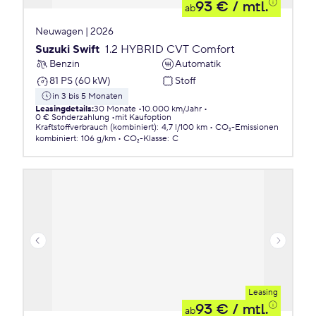
93 €
/ mtl.
ab
Neuwagen | 2026
Suzuki Swift
1.2 HYBRID CVT Comfort
Benzin
Automatik
81 PS (60 kW)
Stoff
in 3 bis 5 Monaten
Leasingdetails
:
30 Monate
10.000 km/Jahr
0 € Sonderzahlung
mit Kaufoption
Kraftstoffverbrauch (kombiniert)
:
4,7 l/100 km
CO₂-Emissionen
kombiniert
:
106 g/km
CO₂-Klasse
:
C
Leasing
93 €
/ mtl.
ab