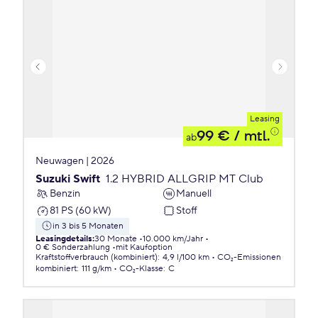
Leasing
99 €
/ mtl.
ab
Neuwagen | 2026
Suzuki Swift
1.2 HYBRID ALLGRIP MT Club
Benzin
Manuell
81 PS (60 kW)
Stoff
in 3 bis 5 Monaten
Leasingdetails
:
30 Monate
10.000 km/Jahr
0 € Sonderzahlung
mit Kaufoption
Kraftstoffverbrauch (kombiniert)
:
4,9 l/100 km
CO₂-Emissionen
kombiniert
:
111 g/km
CO₂-Klasse
:
C