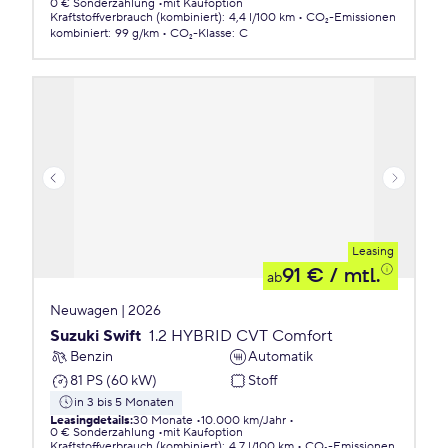
0 € Sonderzahlung
mit Kaufoption
Kraftstoffverbrauch (kombiniert)
:
4,4 l/100 km
CO₂-Emissionen
kombiniert
:
99 g/km
CO₂-Klasse
:
C
Leasing
91 €
/ mtl.
ab
Neuwagen | 2026
Suzuki Swift
1.2 HYBRID CVT Comfort
Benzin
Automatik
81 PS (60 kW)
Stoff
in 3 bis 5 Monaten
Leasingdetails
:
30 Monate
10.000 km/Jahr
0 € Sonderzahlung
mit Kaufoption
Kraftstoffverbrauch (kombiniert)
:
4,7 l/100 km
CO₂-Emissionen