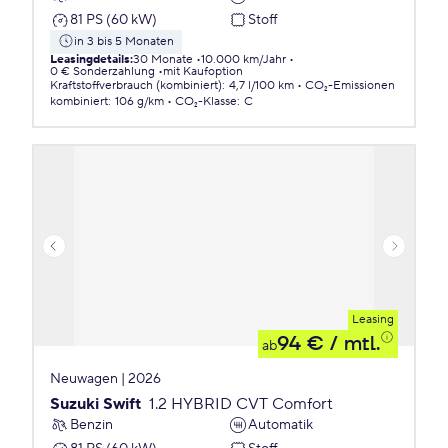
81 PS (60 kW)
Stoff
in 3 bis 5 Monaten
Leasingdetails
:
30 Monate
10.000 km/Jahr
0 € Sonderzahlung
mit Kaufoption
Kraftstoffverbrauch (kombiniert)
:
4,7 l/100 km
CO₂-Emissionen
kombiniert
:
106 g/km
CO₂-Klasse
:
C
Leasing
94 €
/ mtl.
ab
Neuwagen | 2026
Suzuki Swift
1.2 HYBRID CVT Comfort
Benzin
Automatik