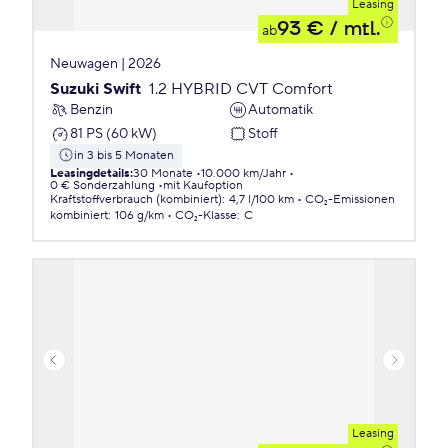
Leasing
93 €
/ mtl.
ab
Neuwagen | 2026
Suzuki Swift
1.2 HYBRID CVT Comfort
Benzin
Automatik
81 PS (60 kW)
Stoff
in 3 bis 5 Monaten
Leasingdetails
:
30 Monate
10.000 km/Jahr
0 € Sonderzahlung
mit Kaufoption
Kraftstoffverbrauch (kombiniert)
:
4,7 l/100 km
CO₂-Emissionen
kombiniert
:
106 g/km
CO₂-Klasse
:
C
Leasing