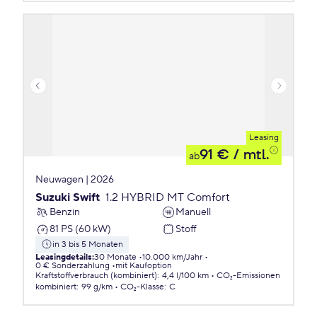
Leasing
91 €
/ mtl.
ab
Neuwagen | 2026
Suzuki Swift
1.2 HYBRID MT Comfort
Benzin
Manuell
81 PS (60 kW)
Stoff
in 3 bis 5 Monaten
Leasingdetails
:
30 Monate
10.000 km/Jahr
0 € Sonderzahlung
mit Kaufoption
Kraftstoffverbrauch (kombiniert)
:
4,4 l/100 km
CO₂-Emissionen
kombiniert
:
99 g/km
CO₂-Klasse
:
C