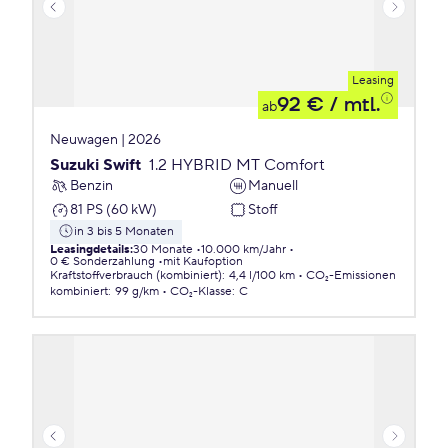
Leasing
92 €
/ mtl.
ab
Neuwagen | 2026
Suzuki Swift
1.2 HYBRID MT Comfort
Benzin
Manuell
81 PS (60 kW)
Stoff
in 3 bis 5 Monaten
Leasingdetails
:
30 Monate
10.000 km/Jahr
0 € Sonderzahlung
mit Kaufoption
Kraftstoffverbrauch (kombiniert)
:
4,4 l/100 km
CO₂-Emissionen
kombiniert
:
99 g/km
CO₂-Klasse
:
C