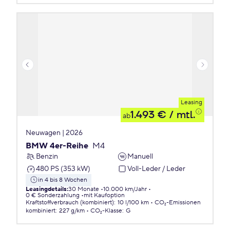
Leasing
1.493 €
/ mtl.
ab
Neuwagen | 2026
BMW 4er-Reihe
M4
Benzin
Manuell
480 PS (353 kW)
Voll-Leder / Leder
in 4 bis 8 Wochen
Leasingdetails
:
30 Monate
10.000 km/Jahr
0 € Sonderzahlung
mit Kaufoption
Kraftstoffverbrauch (kombiniert)
:
10 l/100 km
CO₂-Emissionen
kombiniert
:
227 g/km
CO₂-Klasse
:
G