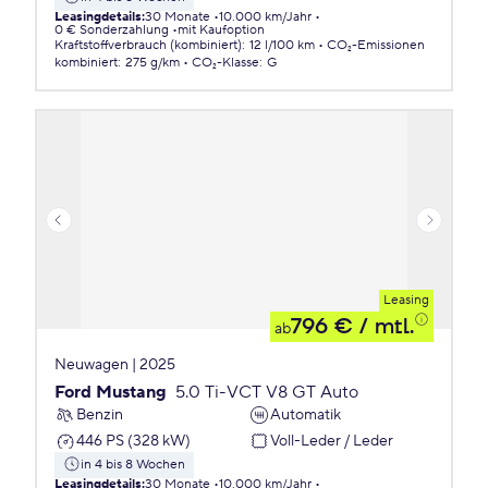
Leasingdetails
:
30 Monate
10.000 km/Jahr
0 € Sonderzahlung
mit Kaufoption
Kraftstoffverbrauch (kombiniert)
:
12 l/100 km
CO₂-Emissionen
kombiniert
:
275 g/km
CO₂-Klasse
:
G
Leasing
796 €
/ mtl.
ab
Neuwagen | 2025
Ford Mustang
5.0 Ti-VCT V8 GT Auto
Benzin
Automatik
446 PS (328 kW)
Voll-Leder / Leder
in 4 bis 8 Wochen
Leasingdetails
:
30 Monate
10.000 km/Jahr