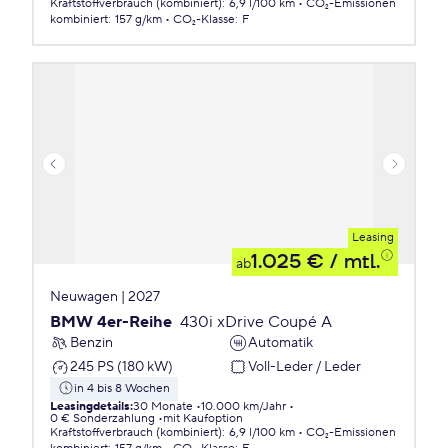
Kraftstoffverbrauch (kombiniert)
:
6,9 l/100 km
CO₂-Emissionen
kombiniert
:
157 g/km
CO₂-Klasse
:
F
Leasing
1.025 €
/ mtl.
ab
Neuwagen | 2027
BMW 4er-Reihe
430i xDrive Coupé A
Benzin
Automatik
245 PS (180 kW)
Voll-Leder / Leder
in 4 bis 8 Wochen
Leasingdetails
:
30 Monate
10.000 km/Jahr
0 € Sonderzahlung
mit Kaufoption
Kraftstoffverbrauch (kombiniert)
:
6,9 l/100 km
CO₂-Emissionen