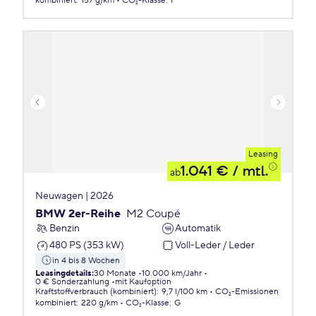
kombiniert
:
157 g/km
CO₂-Klasse
:
F
Leasing
1.041 €
/ mtl.
ab
Neuwagen | 2026
BMW 2er-Reihe
M2 Coupé
Benzin
Automatik
480 PS (353 kW)
Voll-Leder / Leder
in 4 bis 8 Wochen
Leasingdetails
:
30 Monate
10.000 km/Jahr
0 € Sonderzahlung
mit Kaufoption
Kraftstoffverbrauch (kombiniert)
:
9,7 l/100 km
CO₂-Emissionen
kombiniert
:
220 g/km
CO₂-Klasse
:
G