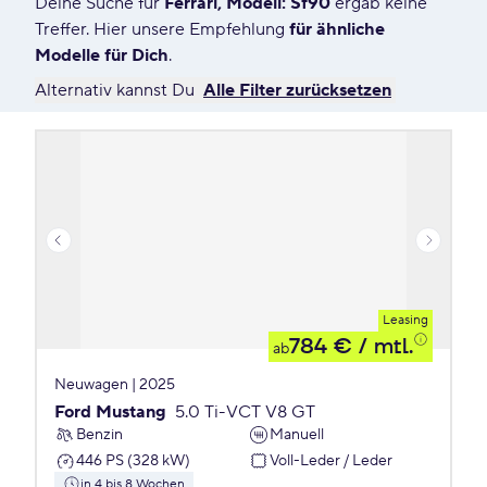
Deine Suche für
Ferrari, Modell: Sf90
ergab keine
6 Angebote für Deine Suche
Treffer. Hier unsere Empfehlung
für ähnliche
Modelle für Dich
.
Alternativ kannst Du
Alle Filter zurücksetzen
Leasing
784 €
/ mtl.
ab
Neuwagen | 2025
Ford Mustang
5.0 Ti-VCT V8 GT
Benzin
Manuell
446 PS (328 kW)
Voll-Leder / Leder
in 4 bis 8 Wochen