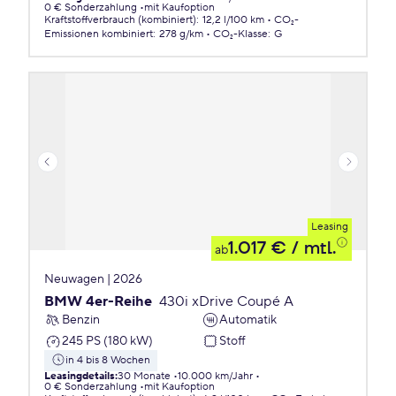
0 € Sonderzahlung
mit Kaufoption
Kraftstoffverbrauch (kombiniert)
:
12,2 l/100 km
CO₂-
Emissionen
kombiniert
:
278 g/km
CO₂-Klasse
:
G
Leasing
1.017 €
/ mtl.
ab
Neuwagen | 2026
BMW 4er-Reihe
430i xDrive Coupé A
Benzin
Automatik
245 PS (180 kW)
Stoff
in 4 bis 8 Wochen
Leasingdetails
:
30 Monate
10.000 km/Jahr
0 € Sonderzahlung
mit Kaufoption