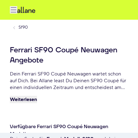
Sf90
Ferrari SF90 Coupé Neuwagen
Angebote
Dein Ferrari SF90 Coupé Neuwagen wartet schon
auf Dich. Bei Allane least Du Deinen SF90 Coupé für
einen individuellen Zeitraum und entscheidest am
Ende der Laufzeit ob Du Dein SF90 Coupé kaufen
Weiterlesen
möchtest oder zurückgeben willst. Finde das
perfekte Ferrari SF90 Coupé Neuwagen Angebot
schon ab - € monatlich.
Verfügbare Ferrari SF90 Coupé Neuwagen
Modelle