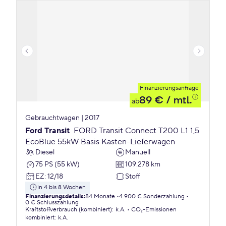
Finanzierungsanfrage
89 €
/ mtl.
ab
Gebrauchtwagen | 2017
Ford Transit
FORD Transit Connect T200 L1 1,5
EcoBlue 55kW Basis Kasten-Lieferwagen
Diesel
Manuell
75 PS (55 kW)
109.278 km
EZ
:
12/18
Stoff
in 4 bis 8 Wochen
Finanzierungsdetails
:
84 Monate
4.900 € Sonderzahlung
0 € Schlusszahlung
Kraftstoffverbrauch (kombiniert)
:
k.A.
CO₂-Emissionen
kombiniert
:
k.A.