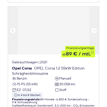
Finanzierungsanfrage
89 €
/ mtl.
ab
Gebrauchtwagen | 2021
Opel Corsa
OPEL Corsa 1.2 55kW Edition
Schräghecklimousine
Benzin
Manuell
75 PS (55 kW)
30.058 km
EZ
:
07/22
Stoff
in 4 bis 8 Wochen
Finanzierungsdetails
:
84 Monate
6.850 € Sonderzahlung
0 € Schlusszahlung
Kraftstoffverbrauch (kombiniert)
:
5,3 l/100 km
CO₂-Emissionen