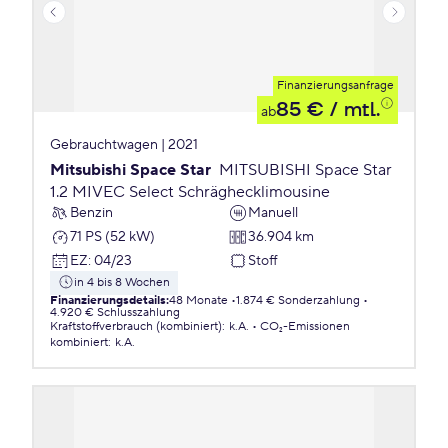
Finanzierungsanfrage
85 €
/ mtl.
ab
Gebrauchtwagen | 2021
Mitsubishi Space Star
MITSUBISHI Space Star
1.2 MIVEC Select Schräghecklimousine
Benzin
Manuell
71 PS (52 kW)
36.904 km
EZ
:
04/23
Stoff
in 4 bis 8 Wochen
Finanzierungsdetails
:
48 Monate
1.874 € Sonderzahlung
4.920 € Schlusszahlung
Kraftstoffverbrauch (kombiniert)
:
k.A.
CO₂-Emissionen
kombiniert
:
k.A.