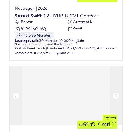
Neuwagen | 2026
Suzuki Swift
1.2 HYBRID CVT Comfort
Benzin
Automatik
81 PS (60 kW)
Stoff
in 3 bis 5 Monaten
Leasingdetails
:
30 Monate
10.000 km/Jahr
0 € Sonderzahlung
mit Kaufoption
Kraftstoffverbrauch (kombiniert)
:
4,7 l/100 km
CO₂-Emissionen
kombiniert
:
106 g/km
CO₂-Klasse
:
C
Leasing
91 €
/ mtl.
ab