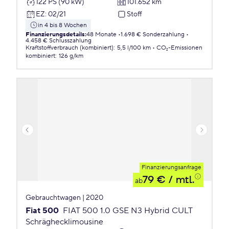
122 PS (90 kW)
101.652 km
EZ
:
02/21
Stoff
in 4 bis 8 Wochen
Finanzierungsdetails
:
48 Monate
1.698 € Sonderzahlung
4.458 € Schlusszahlung
Kraftstoffverbrauch (kombiniert)
:
5,5 l/100 km
CO₂-Emissionen
kombiniert
:
126 g/km
Finanzierungsanfrage
79 €
/ mtl.
ab
Gebrauchtwagen | 2020
Fiat 500
FIAT 500 1.0 GSE N3 Hybrid CULT
Schräghecklimousine