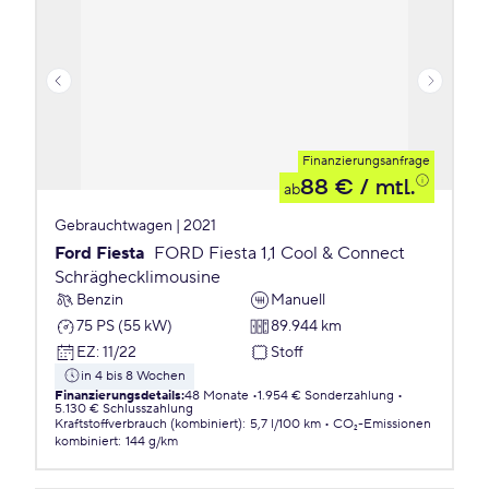
Finanzierungsanfrage
88 €
/ mtl.
ab
Gebrauchtwagen | 2021
Ford Fiesta
FORD Fiesta 1,1 Cool & Connect
Schräghecklimousine
Benzin
Manuell
75 PS (55 kW)
89.944 km
EZ
:
11/22
Stoff
in 4 bis 8 Wochen
Finanzierungsdetails
:
48 Monate
1.954 € Sonderzahlung
5.130 € Schlusszahlung
Kraftstoffverbrauch (kombiniert)
:
5,7 l/100 km
CO₂-Emissionen
kombiniert
:
144 g/km