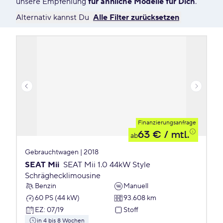
unsere Empfehlung
für ähnliche Modelle für Dich
.
Alternativ kannst Du
Alle Filter zurücksetzen
Finanzierungsanfrage
63 €
/ mtl.
ab
Gebrauchtwagen | 2018
SEAT Mii
SEAT Mii 1.0 44kW Style
Schräghecklimousine
Benzin
Manuell
60 PS (44 kW)
93.608 km
EZ
:
07/19
Stoff
in 4 bis 8 Wochen