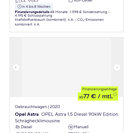
EZ
:
01/23
Voll-Leder
in 4 bis 8 Wochen
Finanzierungsdetails
:
48 Monate
1.598 € Sonderzahlung
4.195 € Schlusszahlung
Kraftstoffverbrauch (kombiniert)
:
k.A.
CO₂-Emissionen
kombiniert
:
k.A.
Finanzierungsanfrage
77 €
/ mtl.
ab
Gebrauchtwagen | 2020
Opel Astra
OPEL Astra 1.5 Diesel 90kW Edition
Schräghecklimousine
Diesel
Manuell