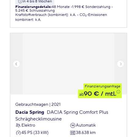
in 4 bis 8 Wochen
Finanzierungsdetails
:
48 Monate
1.998 € Sonderzahlung
5.245 € Schlusszahlung
Kraftstoffverbrauch (kombiniert)
:
k.A.
CO₂-Emissionen
kombiniert
:
k.A.
Finanzierungsanfrage
90 €
/ mtl.
ab
Gebrauchtwagen | 2021
Dacia Spring
DACIA Spring Comfort Plus
Schräghecklimousine
Elektro
Automatik
45 PS (33 kW)
38.638 km