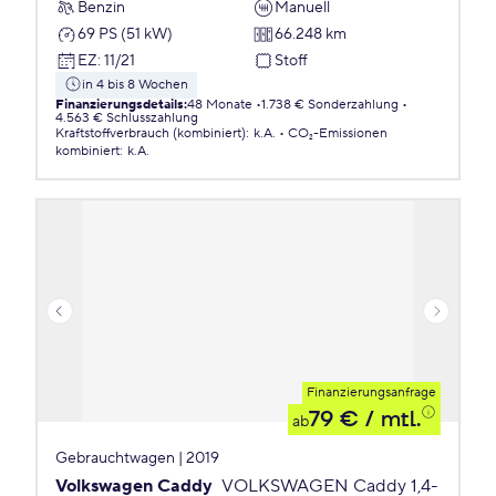
Benzin
Manuell
69 PS (51 kW)
66.248 km
EZ
:
11/21
Stoff
in 4 bis 8 Wochen
Finanzierungsdetails
:
48 Monate
1.738 € Sonderzahlung
4.563 € Schlusszahlung
Kraftstoffverbrauch (kombiniert)
:
k.A.
CO₂-Emissionen
kombiniert
:
k.A.
Finanzierungsanfrage
79 €
/ mtl.
ab
Gebrauchtwagen | 2019
Volkswagen Caddy
VOLKSWAGEN Caddy 1,4-