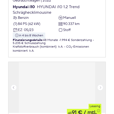
Gebrauchtwagen | 2022
Hyundai i10
HYUNDAI i10 1.2 Trend
Schräghecklimousine
Benzin
Manuell
84 PS (62 kW)
90.337 km
EZ
:
05/23
Stoff
in 4 bis 8 Wochen
Finanzierungsdetails
:
48 Monate
1.994 € Sonderzahlung
5.235 € Schlusszahlung
Kraftstoffverbrauch (kombiniert)
:
k.A.
CO₂-Emissionen
kombiniert
:
k.A.
Leasing
91 €
/ mtl.
ab