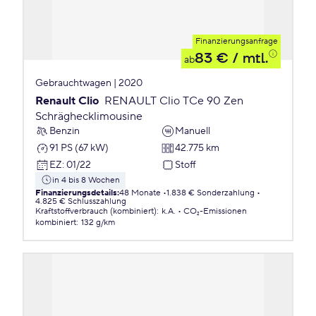
Finanzierungsanfrage
83 €
/ mtl.
ab
Gebrauchtwagen | 2020
Renault Clio
RENAULT Clio TCe 90 Zen
Schräghecklimousine
Benzin
Manuell
91 PS (67 kW)
42.775 km
EZ
:
01/22
Stoff
in 4 bis 8 Wochen
Finanzierungsdetails
:
48 Monate
1.838 € Sonderzahlung
4.825 € Schlusszahlung
Kraftstoffverbrauch (kombiniert)
:
k.A.
CO₂-Emissionen
kombiniert
:
132 g/km