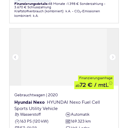
Finanzierungsdetails
:
48 Monate
1.398 € Sonderzahlung
3.670 € Schlusszahlung
Kraftstoffverbrauch (kombiniert)
:
k.A.
CO₂-Emissionen
kombiniert
:
k.A.
Finanzierungsanfrage
72 €
/ mtl.
ab
Gebrauchtwagen | 2020
Hyundai Nexo
HYUNDAI Nexo Fuel Cell
Sports Utility Vehicle
Wasserstoff
Automatik
163 PS (120 kW)
169.323 km