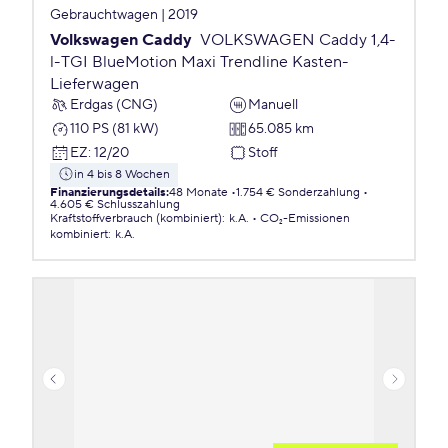
Gebrauchtwagen | 2019
Volkswagen Caddy
VOLKSWAGEN Caddy 1,4-
l-TGI BlueMotion Maxi Trendline Kasten-
Lieferwagen
Erdgas (CNG)
Manuell
110 PS (81 kW)
65.085 km
EZ
:
12/20
Stoff
in 4 bis 8 Wochen
Finanzierungsdetails
:
48 Monate
1.754 € Sonderzahlung
4.605 € Schlusszahlung
Kraftstoffverbrauch (kombiniert)
:
k.A.
CO₂-Emissionen
kombiniert
:
k.A.