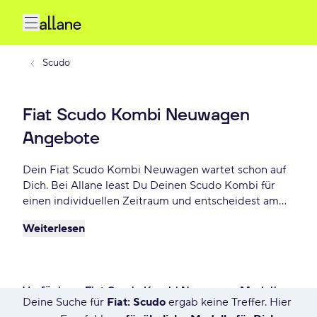
Scudo
Fiat Scudo Kombi Neuwagen
Angebote
Dein Fiat Scudo Kombi Neuwagen wartet schon auf
Dich. Bei Allane least Du Deinen Scudo Kombi für
einen individuellen Zeitraum und entscheidest am
Ende der Laufzeit ob Du Dein Scudo Kombi kaufen
Weiterlesen
möchtest oder zurückgeben willst. Finde das
perfekte Fiat Scudo Kombi Neuwagen Angebot
schon ab - € monatlich.
Verfügbare Fiat Scudo Kombi Neuwagen Modelle
Deine Suche für
Fiat: Scudo
ergab keine Treffer. Hier
0 Angebote für Deine Suche