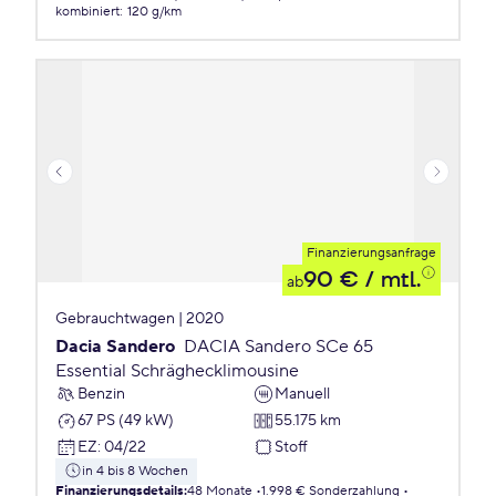
kombiniert
:
120 g/km
Finanzierungsanfrage
90 €
/ mtl.
ab
Gebrauchtwagen | 2020
Dacia Sandero
DACIA Sandero SCe 65
Essential Schräghecklimousine
Benzin
Manuell
67 PS (49 kW)
55.175 km
EZ
:
04/22
Stoff
in 4 bis 8 Wochen
Finanzierungsdetails
:
48 Monate
1.998 € Sonderzahlung