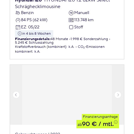
Hyundai i20
HYUNDAI i20 1.2 62kW Select
Schräghecklimousine
Benzin
Manuell
84 PS (62 kW)
113.748 km
EZ
:
05/22
Stoff
in 4 bis 8 Wochen
Finanzierungsdetails
:
48 Monate
1.998 € Sonderzahlung
5.245 € Schlusszahlung
Kraftstoffverbrauch (kombiniert)
:
k.A.
CO₂-Emissionen
kombiniert
:
k.A.
Finanzierungsanfrage
90 €
/ mtl.
ab