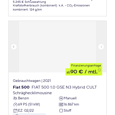
5.245 € Schlusszahlung
Kraftstoffverbrauch (kombiniert)
:
k.A.
CO₂-Emissionen
kombiniert
:
124 g/km
Finanzierungsanfrage
90 €
/ mtl.
ab
Gebrauchtwagen | 2021
Fiat 500
FIAT 500 1.0 GSE N3 Hybrid CULT
Schräghecklimousine
Benzin
Manuell
69 PS (51 kW)
16.867 km
EZ
:
02/22
Stoff