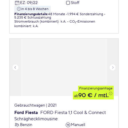
EZ
:
09/22
Stoff
in 4 bis 8 Wochen
Finanzierungsdetails
:
48 Monate
1.994 € Sonderzahlung
5.235 € Schlusszahlung
Stromverbrauch (kombiniert)
:
k.A.
CO₂-Emissionen
kombiniert
:
k.A.
Finanzierungsanfrage
90 €
/ mtl.
ab
Gebrauchtwagen | 2021
Ford Fiesta
FORD Fiesta 1,1 Cool & Connect
Schräghecklimousine
Benzin
Manuell