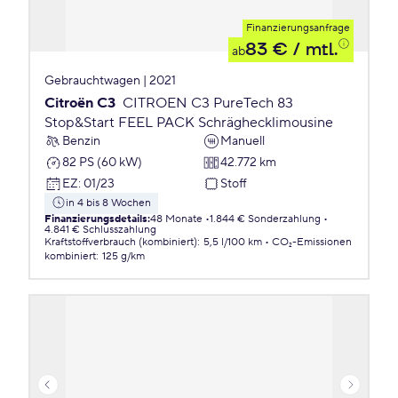
Finanzierungsanfrage
83 €
/ mtl.
ab
Gebrauchtwagen | 2021
Citroën C3
CITROEN C3 PureTech 83
Stop&Start FEEL PACK Schräghecklimousine
Benzin
Manuell
82 PS (60 kW)
42.772 km
EZ
:
01/23
Stoff
in 4 bis 8 Wochen
Finanzierungsdetails
:
48 Monate
1.844 € Sonderzahlung
4.841 € Schlusszahlung
Kraftstoffverbrauch (kombiniert)
:
5,5 l/100 km
CO₂-Emissionen
kombiniert
:
125 g/km