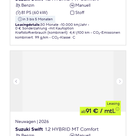
Benzin
Manuell
81 PS (60 kW)
Stoff
in 3 bis 5 Monaten
Leasingdetails
:
30 Monate
10.000 km/Jahr
0 € Sonderzahlung
mit Kaufoption
Kraftstoffverbrauch (kombiniert)
:
4,4 l/100 km
CO₂-Emissionen
kombiniert
:
99 g/km
CO₂-Klasse
:
C
Leasing
91 €
/ mtl.
ab
Neuwagen | 2026
Suzuki Swift
1.2 HYBRID MT Comfort
Benzin
Manuell