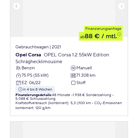
Finanzierungsanfrage
88 €
/ mtl.
ab
Gebrauchtwagen | 2021
Opel Corsa
OPEL Corsa 1.2 55kW Edition
Schräghecklimousine
Benzin
Manuell
75 PS (55 kW)
71.308 km
EZ
:
06/22
Stoff
in 4 bis 8 Wochen
Finanzierungsdetails
:
48 Monate
1.938 € Sonderzahlung
5.088 € Schlusszahlung
Kraftstoffverbrauch (kombiniert)
:
5,3 l/100 km
CO₂-Emissionen
kombiniert
:
120 g/km