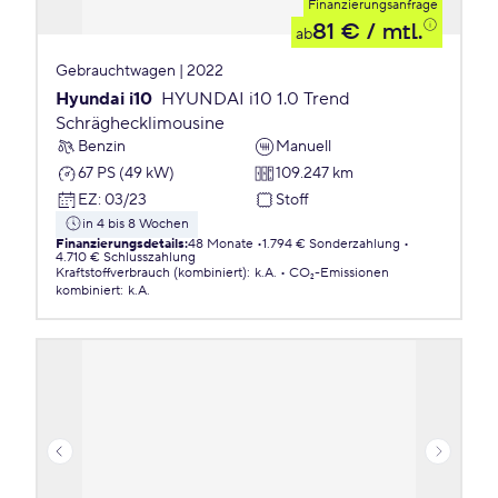
Finanzierungsanfrage
81 €
/ mtl.
ab
Gebrauchtwagen | 2022
Hyundai i10
HYUNDAI i10 1.0 Trend
Schräghecklimousine
Benzin
Manuell
67 PS (49 kW)
109.247 km
EZ
:
03/23
Stoff
in 4 bis 8 Wochen
Finanzierungsdetails
:
48 Monate
1.794 € Sonderzahlung
4.710 € Schlusszahlung
Kraftstoffverbrauch (kombiniert)
:
k.A.
CO₂-Emissionen
kombiniert
:
k.A.