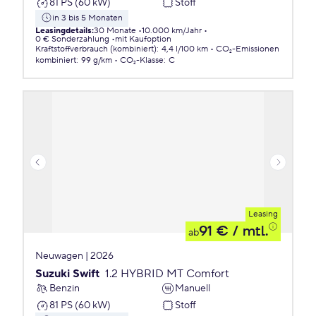
81 PS (60 kW)
Stoff
in 3 bis 5 Monaten
Leasingdetails
:
30 Monate
10.000 km/Jahr
0 € Sonderzahlung
mit Kaufoption
Kraftstoffverbrauch (kombiniert)
:
4,4 l/100 km
CO₂-Emissionen
kombiniert
:
99 g/km
CO₂-Klasse
:
C
Leasing
91 €
/ mtl.
ab
Neuwagen | 2026
Suzuki Swift
1.2 HYBRID MT Comfort
Benzin
Manuell
81 PS (60 kW)
Stoff