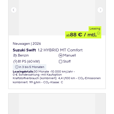
Leasing
88 €
/ mtl.
ab
Neuwagen | 2026
Suzuki Swift
1.2 HYBRID MT Comfort
Benzin
Manuell
81 PS (60 kW)
Stoff
in 3 bis 5 Monaten
Leasingdetails
:
30 Monate
10.000 km/Jahr
0 € Sonderzahlung
mit Kaufoption
Kraftstoffverbrauch (kombiniert)
:
4,4 l/100 km
CO₂-Emissionen
kombiniert
:
99 g/km
CO₂-Klasse
:
C