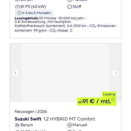
81 PS (60 kW)
Stoff
in 3 bis 5 Monaten
Leasingdetails
:
30 Monate
10.000 km/Jahr
0 € Sonderzahlung
mit Kaufoption
Kraftstoffverbrauch (kombiniert)
:
4,4 l/100 km
CO₂-Emissionen
kombiniert
:
99 g/km
CO₂-Klasse
:
C
Leasing
91 €
/ mtl.
ab
Neuwagen | 2026
Suzuki Swift
1.2 HYBRID MT Comfort
Benzin
Manuell