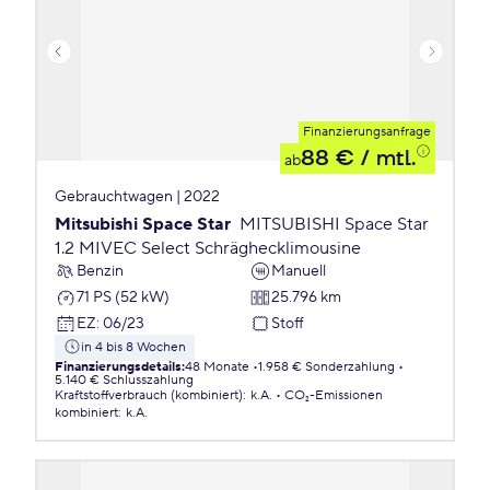
Finanzierungsanfrage
88 €
/ mtl.
ab
Gebrauchtwagen | 2022
Mitsubishi Space Star
MITSUBISHI Space Star
1.2 MIVEC Select Schräghecklimousine
Benzin
Manuell
71 PS (52 kW)
25.796 km
EZ
:
06/23
Stoff
in 4 bis 8 Wochen
Finanzierungsdetails
:
48 Monate
1.958 € Sonderzahlung
5.140 € Schlusszahlung
Kraftstoffverbrauch (kombiniert)
:
k.A.
CO₂-Emissionen
kombiniert
:
k.A.