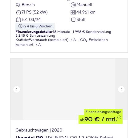
Benzin
Manuell
71 PS (52 kW)
44.961 km
EZ
:
03/24
Stoff
in 4 bis 8 Wochen
Finanzierungsdetails
:
48 Monate
1.998 € Sonderzahlung
5.245 € Schlusszahlung
Kraftstoffverbrauch (kombiniert)
:
k.A.
CO₂-Emissionen
kombiniert
:
k.A.
Finanzierungsanfrage
90 €
/ mtl.
ab
Gebrauchtwagen | 2020