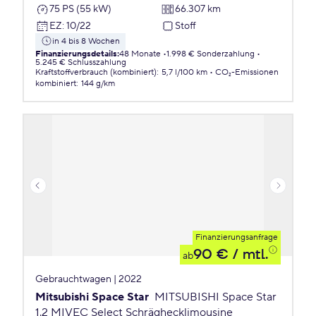
75 PS (55 kW)
66.307 km
EZ
:
10/22
Stoff
in 4 bis 8 Wochen
Finanzierungsdetails
:
48 Monate
1.998 € Sonderzahlung
5.245 € Schlusszahlung
Kraftstoffverbrauch (kombiniert)
:
5,7 l/100 km
CO₂-Emissionen
kombiniert
:
144 g/km
Finanzierungsanfrage
90 €
/ mtl.
ab
Gebrauchtwagen | 2022
Mitsubishi Space Star
MITSUBISHI Space Star
1.2 MIVEC Select Schräghecklimousine