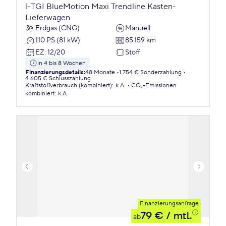
l-TGI BlueMotion Maxi Trendline Kasten-
Lieferwagen
Erdgas (CNG)
Manuell
110 PS (81 kW)
85.159 km
EZ
:
12/20
Stoff
in 4 bis 8 Wochen
Finanzierungsdetails
:
48 Monate
1.754 € Sonderzahlung
4.605 € Schlusszahlung
Kraftstoffverbrauch (kombiniert)
:
k.A.
CO₂-Emissionen
kombiniert
:
k.A.
Finanzierungsanfrage
79 €
/ mtl.
ab