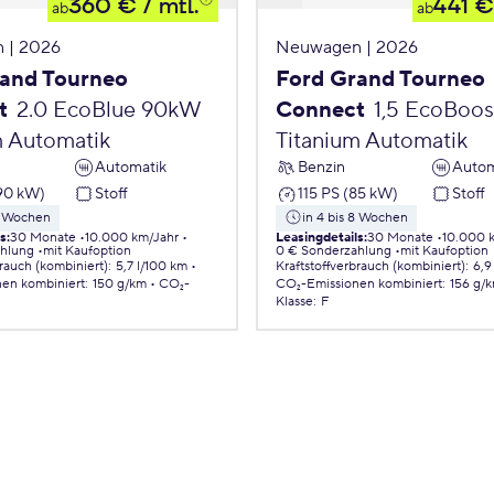
360 €
/ mtl.
441 €
ab
ab
 | 2026
Neuwagen | 2026
and Tourneo
Ford Grand Tourneo
t
2.0 EcoBlue 90kW
Connect
1,5 EcoBoo
m Automatik
Titanium Automatik
Automatik
Benzin
Autom
(90 kW)
Stoff
115 PS (85 kW)
Stoff
 8 Wochen
in 4 bis 8 Wochen
ls
:
30 Monate
10.000 km/Jahr
Leasingdetails
:
30 Monate
10.000 
ahlung
mit Kaufoption
0 € Sonderzahlung
mit Kaufoption
brauch (kombiniert)
:
5,7 l/100 km
Kraftstoffverbrauch (kombiniert)
:
6,9
nen
kombiniert
:
150 g/km
CO₂-
CO₂-Emissionen
kombiniert
:
156 g/
Klasse
:
F