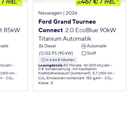
/ mtl.
467 €
/ mtl.
ab
Neuwagen | 2026
Ford Grand Tourneo
st 85kW
Connect
2.0 EcoBlue 90kW
Titanium Automatik
atik
Diesel
Automatik
122 PS (90 kW)
Stoff
in 4 bis 8 Wochen
km/Jahr
Leasingdetails
:
30 Monate
10.000 km/Jahr
0 € Sonderzahlung
mit Kaufoption
 l/100 km
Kraftstoffverbrauch (kombiniert)
:
5,7 l/100 km
km
CO₂-
CO₂-Emissionen
kombiniert
:
150 g/km
CO₂-
Klasse
:
E