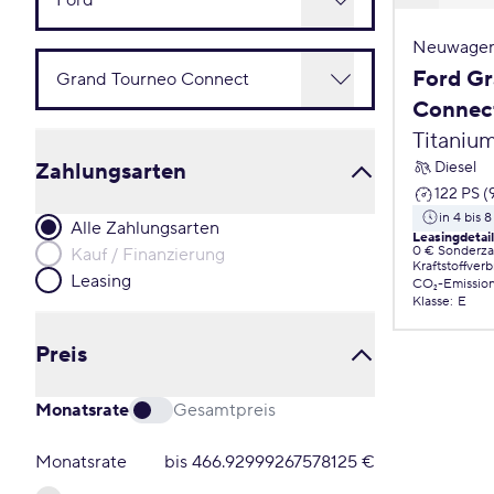
Neuwagen
Ford Gr
Connec
Titaniu
Diesel
Zahlungsarten
122 PS 
in 4 bis
Alle Zahlungsarten
Leasingdetai
0 € Sonderz
Kauf / Finanzierung
Kraftstoffver
Leasing
CO₂-Emissio
Klasse
:
E
Preis
Monatsrate
Gesamtpreis
Monatsrate
bis
466.92999267578125
€