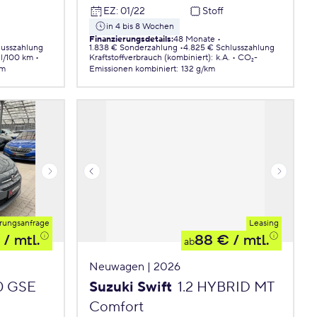
EZ
:
01/22
Stoff
in 4 bis 8 Wochen
Finanzierungsdetails
:
48 Monate
lusszahlung
1.838 € Sonderzahlung
4.825 € Schlusszahlung
 l/100 km
Kraftstoffverbrauch (kombiniert)
:
k.A.
CO₂-
km
Emissionen
kombiniert
:
132 g/km
rungsanfrage
Leasing
/ mtl.
88 €
/ mtl.
ab
Neuwagen | 2026
.0 GSE
Suzuki Swift
1.2 HYBRID MT
Comfort