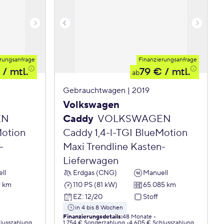
rungsanfrage
Finanzierungsanfrage
/ mtl.
79 €
/ mtl.
ab
Gebrauchtwagen | 2019
Volkswagen
EN
Caddy
VOLKSWAGEN
Motion
Caddy 1,4-l-TGI BlueMotion
-
Maxi Trendline Kasten-
Lieferwagen
ll
Erdgas (CNG)
Manuell
9 km
110 PS (81 kW)
65.085 km
EZ
:
12/20
Stoff
in 4 bis 8 Wochen
Finanzierungsdetails
:
48 Monate
lusszahlung
1.754 € Sonderzahlung
4.605 € Schlusszahlung