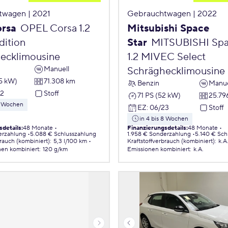
twagen | 2021
Gebrauchtwagen | 2022
orsa
OPEL Corsa 1.2
Mitsubishi Space
ition
Star
MITSUBISHI Spa
ecklimousine
1.2 MIVEC Select
Manuell
Schräghecklimousine
55 kW)
71.308 km
Benzin
Manue
22
Stoff
71 PS (52 kW)
25.79
 8 Wochen
EZ
:
06/23
Stoff
in 4 bis 8 Wochen
sdetails
:
48 Monate
Finanzierungsdetails
:
48 Monate
erzahlung
5.088 € Schlusszahlung
1.958 € Sonderzahlung
5.140 € Sch
brauch (kombiniert)
:
5,3 l/100 km
Kraftstoffverbrauch (kombiniert)
:
k.A
nen
kombiniert
:
120 g/km
Emissionen
kombiniert
:
k.A.