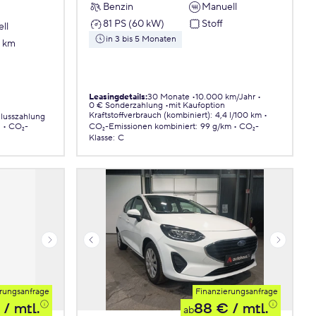
Benzin
Manuell
81 PS (60 kW)
Stoff
ll
in 3 bis 5 Monaten
7 km
Leasingdetails
:
30 Monate
10.000 km/Jahr
0 € Sonderzahlung
mit Kaufoption
Kraftstoffverbrauch (kombiniert)
:
4,4 l/100 km
lusszahlung
.
CO₂-
CO₂-Emissionen
kombiniert
:
99 g/km
CO₂-
Klasse
:
C
rungsanfrage
Finanzierungsanfrage
/ mtl.
88 €
/ mtl.
ab