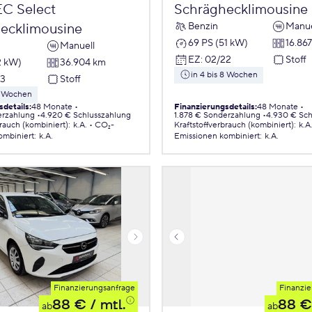
EC Select
Schräghecklimousine
Benzin
Manue
ecklimousine
69 PS (51 kW)
16.86
Manuell
EZ
:
02/22
Stoff
2 kW)
36.904 km
in 4 bis 8 Wochen
23
Stoff
 8 Wochen
sdetails
:
48 Monate
Finanzierungsdetails
:
48 Monate
erzahlung
4.920 € Schlusszahlung
1.878 € Sonderzahlung
4.930 € Sch
brauch (kombiniert)
:
k.A.
CO₂-
Kraftstoffverbrauch (kombiniert)
:
k.A
ombiniert
:
k.A.
Emissionen
kombiniert
:
k.A.
Finanzierungsanfrage
Finanzie
88 €
/ mtl.
88 €
ab
ab