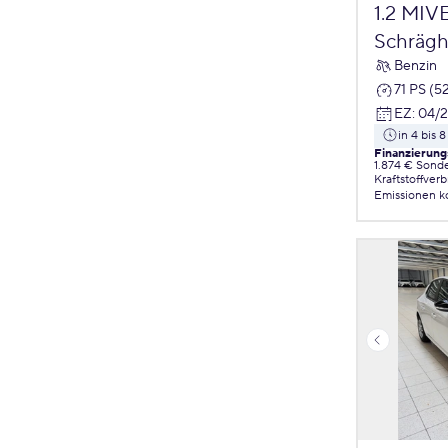
1.2 MIV
Schrägh
Benzin
71 PS (5
EZ
:
04/
in 4 bis
Finanzierung
1.874 € Sond
Kraftstoffver
Emissionen
k