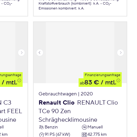
.
CO₂-
Kraftstoffverbrauch (kombiniert)
:
k.A.
CO₂-
Emissionen
kombiniert
:
k.A.
rungsanfrage
Finanzierungsanfrage
/ mtl.
83 €
/ mtl.
ab
Gebrauchtwagen | 2020
N C3
Renault Clio
RENAULT Clio
art FEEL
TCe 90 Zen
ousine
Schräghecklimousine
ll
Benzin
Manuell
2 km
91 PS (67 kW)
42.775 km