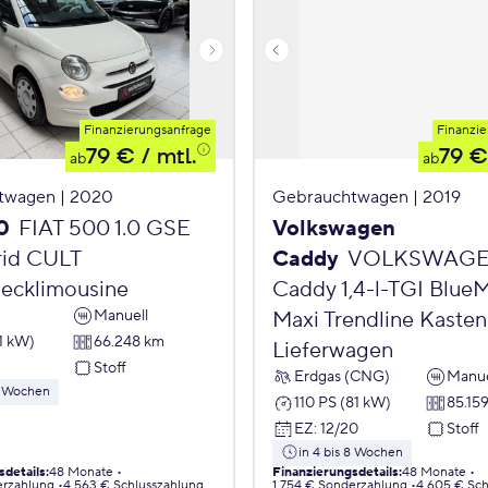
Finanzierungsanfrage
Finanzie
79 €
/ mtl.
79 €
ab
ab
twagen | 2020
Gebrauchtwagen | 2019
0
FIAT 500 1.0 GSE
Volkswagen
id CULT
Caddy
VOLKSWAG
ecklimousine
Caddy 1,4-l-TGI Blue
Manuell
Maxi Trendline Kasten
1 kW)
66.248 km
Lieferwagen
Stoff
Erdgas (CNG)
Manue
 8 Wochen
110 PS (81 kW)
85.15
EZ
:
12/20
Stoff
in 4 bis 8 Wochen
sdetails
:
48 Monate
Finanzierungsdetails
:
48 Monate
erzahlung
4.563 € Schlusszahlung
1.754 € Sonderzahlung
4.605 € Sch