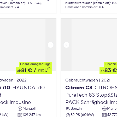
brauch (kombiniert)
:
k.A.
CO₂-
Kraftstoffverbrauch (kombiniert)
:
k.A
ombiniert
:
k.A.
Emissionen
kombiniert
:
k.A.
Finanzierungsanfrage
Finanzie
81 €
/ mtl.
83 €
ab
ab
twagen | 2022
Gebrauchtwagen | 2021
 i10
HYUNDAI i10
Citroën C3
CITROE
d
PureTech 83 Stop&St
ecklimousine
PACK Schräghecklim
Manuell
Benzin
Manue
9 kW)
109.247 km
82 PS (60 kW)
42.77