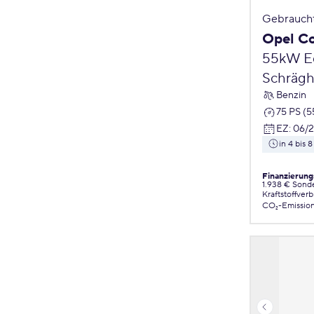
Gebrauch
Opel C
55kW Ed
Schrägh
Benzin
75 PS (
EZ
:
06/
in 4 bis
Finanzierung
1.938 € Sond
Kraftstoffver
CO₂-Emissio