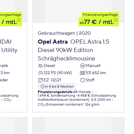
rungsanfrage
Finanzierungsanfrage
/ mtl.
77 €
/ mtl.
ab
Gebrauchtwagen | 2020
DAI
Opel Astra
OPEL Astra 1.5
Utility
Diesel 90kW Edition
Schräghecklimousine
atik
Diesel
Manuell
23 km
122 PS (90 kW)
101.652 km
Leder
EZ
:
02/21
Stoff
in 4 bis 8 Wochen
Finanzierungsdetails
:
48 Monate
lusszahlung
1.698 € Sonderzahlung
4.458 € Schlusszahlung
.
CO₂-
Kraftstoffverbrauch (kombiniert)
:
5,5 l/100 km
CO₂-Emissionen
kombiniert
:
126 g/km