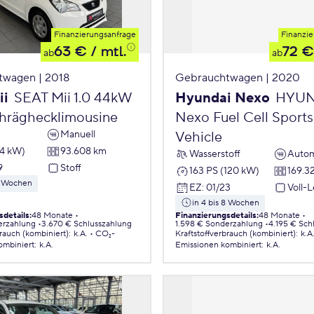
Finanzierungsanfrage
Finanzie
63 €
/ mtl.
72 €
ab
ab
twagen | 2018
Gebrauchtwagen | 2020
ii
SEAT Mii 1.0 44kW
Hyundai Nexo
HYUN
chräghecklimousine
Nexo Fuel Cell Sports 
Manuell
Vehicle
44 kW)
93.608 km
Wasserstoff
Autom
9
Stoff
163 PS (120 kW)
169.3
 8 Wochen
EZ
:
01/23
Voll-
in 4 bis 8 Wochen
sdetails
:
48 Monate
Finanzierungsdetails
:
48 Monate
erzahlung
3.670 € Schlusszahlung
1.598 € Sonderzahlung
4.195 € Sch
brauch (kombiniert)
:
k.A.
CO₂-
Kraftstoffverbrauch (kombiniert)
:
k.A
ombiniert
:
k.A.
Emissionen
kombiniert
:
k.A.