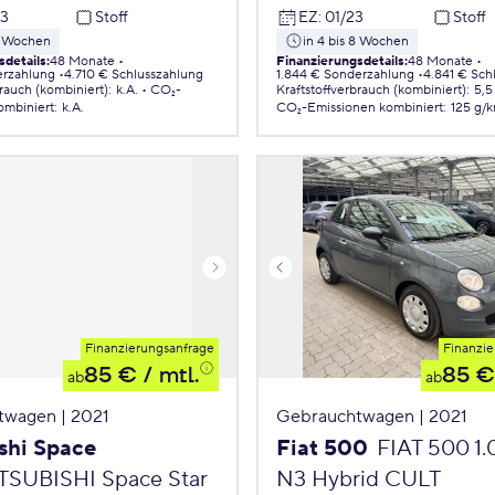
23
Stoff
EZ
:
01/23
Stoff
 8 Wochen
in 4 bis 8 Wochen
sdetails
:
48 Monate
Finanzierungsdetails
:
48 Monate
erzahlung
4.710 € Schlusszahlung
1.844 € Sonderzahlung
4.841 € Sch
brauch (kombiniert)
:
k.A.
CO₂-
Kraftstoffverbrauch (kombiniert)
:
5,5
ombiniert
:
k.A.
CO₂-Emissionen
kombiniert
:
125 g/
Finanzierungsanfrage
Finanzie
85 €
/ mtl.
85 €
ab
ab
twagen | 2021
Gebrauchtwagen | 2021
shi Space
Fiat 500
FIAT 500 1
TSUBISHI Space Star
N3 Hybrid CULT