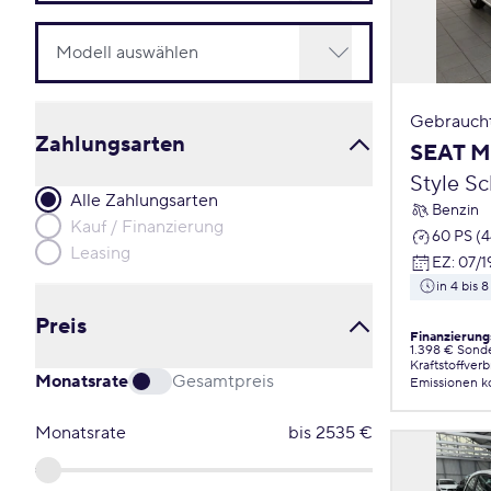
Gebrauch
Zahlungsarten
SEAT M
Style S
Alle Zahlungsarten
Benzin
Kauf / Finanzierung
60 PS (
Leasing
EZ
:
07/1
in 4 bis
Preis
Finanzierung
1.398 € Sond
Kraftstoffver
Monatsrate
Gesamtpreis
Emissionen
k
Monatsrate
bis
2535
€