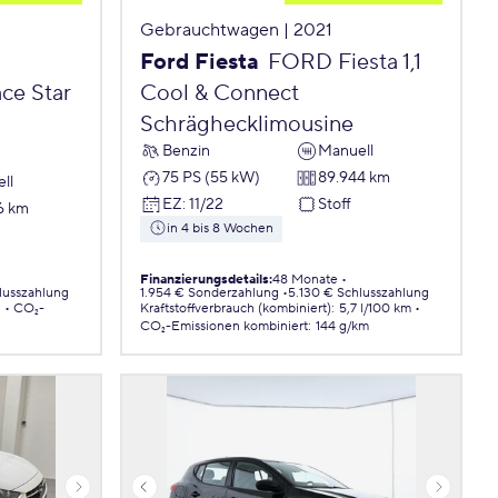
Gebrauchtwagen | 2021
Ford Fiesta
FORD Fiesta 1,1
ce Star
Cool & Connect
Schräghecklimousine
Benzin
Manuell
75 PS (55 kW)
89.944 km
ll
EZ
:
11/22
Stoff
6 km
in 4 bis 8 Wochen
Finanzierungsdetails
:
48 Monate
lusszahlung
1.954 € Sonderzahlung
5.130 € Schlusszahlung
.
CO₂-
Kraftstoffverbrauch (kombiniert)
:
5,7 l/100 km
CO₂-Emissionen
kombiniert
:
144 g/km