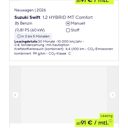
91 €
/ mtl.
ab
Neuwagen | 2026
Suzuki Swift
1.2 HYBRID MT Comfort
Benzin
Manuell
81 PS (60 kW)
Stoff
in 3 bis 5 Monaten
Leasingdetails
:
30 Monate
10.000 km/Jahr
0 € Sonderzahlung
mit Kaufoption
Kraftstoffverbrauch (kombiniert)
:
4,4 l/100 km
CO₂-Emissionen
kombiniert
:
99 g/km
CO₂-Klasse
:
C
Leasing
91 €
/ mtl.
ab