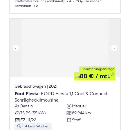
Kraftstoffverbrauch (kombiniert)
:
k.A.
CO₂-Emissionen
kombiniert
:
k.A.
Finanzierungsanfrage
88 €
/ mtl.
ab
Gebrauchtwagen | 2021
Ford Fiesta
FORD Fiesta 1,1 Cool & Connect
Schräghecklimousine
Benzin
Manuell
75 PS (55 kW)
89.944 km
EZ
:
11/22
Stoff
in 4 bis 8 Wochen