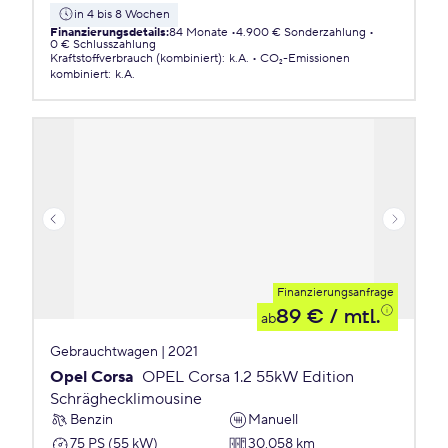
in 4 bis 8 Wochen
Finanzierungsdetails
:
84 Monate
4.900 € Sonderzahlung
0 € Schlusszahlung
Kraftstoffverbrauch (kombiniert)
:
k.A.
CO₂-Emissionen
kombiniert
:
k.A.
Finanzierungsanfrage
89 €
/ mtl.
ab
Gebrauchtwagen | 2021
Opel Corsa
OPEL Corsa 1.2 55kW Edition
Schräghecklimousine
Benzin
Manuell
75 PS (55 kW)
30.058 km