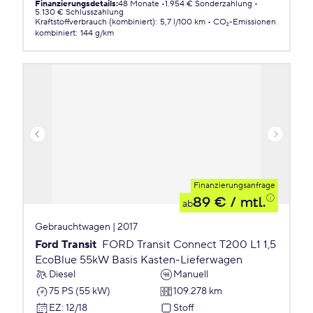
Finanzierungsdetails
:
48 Monate
1.954 € Sonderzahlung
5.130 € Schlusszahlung
Kraftstoffverbrauch (kombiniert)
:
5,7 l/100 km
CO₂-Emissionen
kombiniert
:
144 g/km
Finanzierungsanfrage
89 €
/ mtl.
ab
Gebrauchtwagen | 2017
Ford Transit
FORD Transit Connect T200 L1 1,5
EcoBlue 55kW Basis Kasten-Lieferwagen
Diesel
Manuell
75 PS (55 kW)
109.278 km
EZ
:
12/18
Stoff