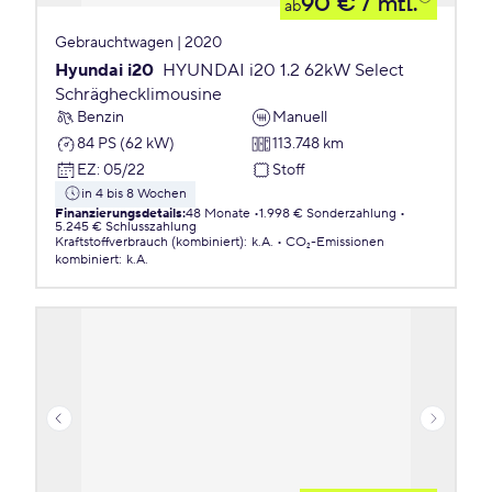
90 €
/ mtl.
ab
Gebrauchtwagen | 2020
Hyundai i20
HYUNDAI i20 1.2 62kW Select
Schräghecklimousine
Benzin
Manuell
84 PS (62 kW)
113.748 km
EZ
:
05/22
Stoff
in 4 bis 8 Wochen
Finanzierungsdetails
:
48 Monate
1.998 € Sonderzahlung
5.245 € Schlusszahlung
Kraftstoffverbrauch (kombiniert)
:
k.A.
CO₂-Emissionen
kombiniert
:
k.A.