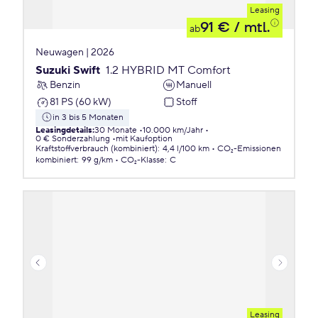
Leasing
91 €
/ mtl.
ab
Neuwagen | 2026
Suzuki Swift
1.2 HYBRID MT Comfort
Benzin
Manuell
81 PS (60 kW)
Stoff
in 3 bis 5 Monaten
Leasingdetails
:
30 Monate
10.000 km/Jahr
0 € Sonderzahlung
mit Kaufoption
Kraftstoffverbrauch (kombiniert)
:
4,4 l/100 km
CO₂-Emissionen
kombiniert
:
99 g/km
CO₂-Klasse
:
C
Leasing