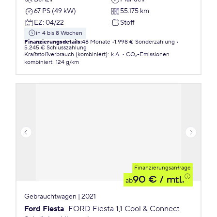
67 PS (49 kW)
55.175 km
EZ
:
04/22
Stoff
in 4 bis 8 Wochen
Finanzierungsdetails
:
48 Monate
1.998 € Sonderzahlung
5.245 € Schlusszahlung
Kraftstoffverbrauch (kombiniert)
:
k.A.
CO₂-Emissionen
kombiniert
:
124 g/km
Finanzierungsanfrage
90 €
/ mtl.
ab
Gebrauchtwagen | 2021
Ford Fiesta
FORD Fiesta 1,1 Cool & Connect