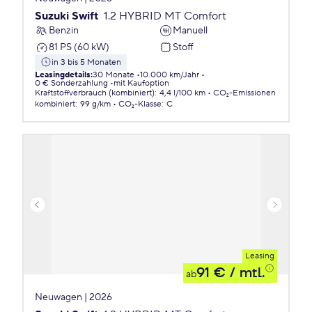
Suzuki Swift
1.2 HYBRID MT Comfort
Benzin
Manuell
81 PS (60 kW)
Stoff
in 3 bis 5 Monaten
Leasingdetails
:
30 Monate
10.000 km/Jahr
0 € Sonderzahlung
mit Kaufoption
Kraftstoffverbrauch (kombiniert)
:
4,4 l/100 km
CO₂-Emissionen
kombiniert
:
99 g/km
CO₂-Klasse
:
C
Leasing
91 €
/ mtl.
ab
Neuwagen | 2026