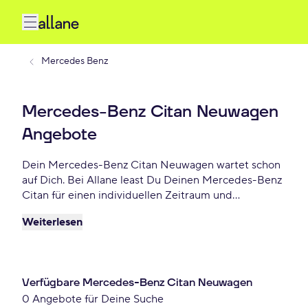
Mercedes Benz
Mercedes-Benz Citan Neuwagen
Angebote
Dein Mercedes-Benz Citan Neuwagen wartet schon
auf Dich. Bei Allane least Du Deinen Mercedes-Benz
Citan für einen individuellen Zeitraum und
entscheidest am Ende der Laufzeit ob Du Dein Citan
Weiterlesen
kaufen möchtest oder zurückgeben willst. Finde das
perfekte Mercedes-Benz Citan Neuwagen Angebot
schon ab - € monatlich.
Verfügbare Mercedes-Benz Citan Neuwagen
0 Angebote für Deine Suche