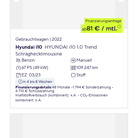
Finanzierungsanfrage
81 €
/ mtl.
ab
Gebrauchtwagen | 2022
Hyundai i10
HYUNDAI i10 1.0 Trend
Schräghecklimousine
Benzin
Manuell
67 PS (49 kW)
109.247 km
EZ
:
03/23
Stoff
in 4 bis 8 Wochen
Finanzierungsdetails
:
48 Monate
1.794 € Sonderzahlung
4.710 € Schlusszahlung
Kraftstoffverbrauch (kombiniert)
:
k.A.
CO₂-Emissionen
kombiniert
:
k.A.