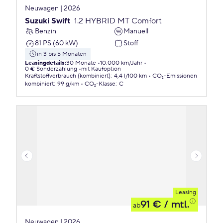
Neuwagen | 2026
Suzuki Swift
1.2 HYBRID MT Comfort
Benzin
Manuell
81 PS (60 kW)
Stoff
in 3 bis 5 Monaten
Leasingdetails
:
30 Monate
10.000 km/Jahr
0 € Sonderzahlung
mit Kaufoption
Kraftstoffverbrauch (kombiniert)
:
4,4 l/100 km
CO₂-Emissionen
kombiniert
:
99 g/km
CO₂-Klasse
:
C
Leasing
91 €
/ mtl.
ab
Neuwagen | 2026