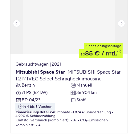
Finanzierungsanfrage
85 €
/ mtl.
ab
Gebrauchtwagen | 2021
Mitsubishi Space Star
MITSUBISHI Space Star
1.2 MIVEC Select Schräghecklimousine
Benzin
Manuell
71 PS (52 kW)
36.904 km
EZ
:
04/23
Stoff
in 4 bis 8 Wochen
Finanzierungsdetails
:
48 Monate
1.874 € Sonderzahlung
4.920 € Schlusszahlung
Kraftstoffverbrauch (kombiniert)
:
k.A.
CO₂-Emissionen
kombiniert
:
k.A.