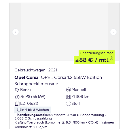
Finanzierungsanfrage
88 €
/ mtl.
ab
Gebrauchtwagen | 2021
Opel Corsa
OPEL Corsa 1.2 55kW Edition
Schräghecklimousine
Benzin
Manuell
75 PS (55 kW)
71.308 km
EZ
:
06/22
Stoff
in 4 bis 8 Wochen
Finanzierungsdetails
:
48 Monate
1.938 € Sonderzahlung
5.088 € Schlusszahlung
Kraftstoffverbrauch (kombiniert)
:
5,3 l/100 km
CO₂-Emissionen
kombiniert
:
120 g/km