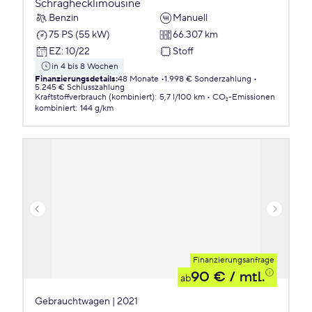
Schräghecklimousine
Benzin
Manuell
75 PS (55 kW)
66.307 km
EZ
:
10/22
Stoff
in 4 bis 8 Wochen
Finanzierungsdetails
:
48 Monate
1.998 € Sonderzahlung
5.245 € Schlusszahlung
Kraftstoffverbrauch (kombiniert)
:
5,7 l/100 km
CO₂-Emissionen
kombiniert
:
144 g/km
Finanzierungsanfrage
90 €
/ mtl.
ab
Gebrauchtwagen | 2021