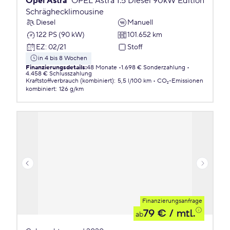
Opel Astra
OPEL Astra 1.5 Diesel 90kW Edition
Schräghecklimousine
Diesel
Manuell
122 PS (90 kW)
101.652 km
EZ
:
02/21
Stoff
in 4 bis 8 Wochen
Finanzierungsdetails
:
48 Monate
1.698 € Sonderzahlung
4.458 € Schlusszahlung
Kraftstoffverbrauch (kombiniert)
:
5,5 l/100 km
CO₂-Emissionen
kombiniert
:
126 g/km
Finanzierungsanfrage
79 €
/ mtl.
ab