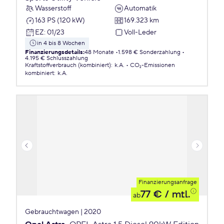
Wasserstoff
Automatik
163 PS (120 kW)
169.323 km
EZ
:
01/23
Voll-Leder
in 4 bis 8 Wochen
Finanzierungsdetails
:
48 Monate
1.598 € Sonderzahlung
4.195 € Schlusszahlung
Kraftstoffverbrauch (kombiniert)
:
k.A.
CO₂-Emissionen
kombiniert
:
k.A.
Finanzierungsanfrage
77 €
/ mtl.
ab
Gebrauchtwagen | 2020