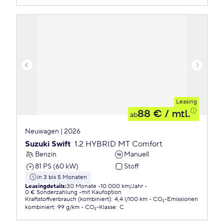
Leasing
88 €
/ mtl.
ab
Neuwagen | 2026
Suzuki Swift
1.2 HYBRID MT Comfort
Benzin
Manuell
81 PS (60 kW)
Stoff
in 3 bis 5 Monaten
Leasingdetails
:
30 Monate
10.000 km/Jahr
0 € Sonderzahlung
mit Kaufoption
Kraftstoffverbrauch (kombiniert)
:
4,4 l/100 km
CO₂-Emissionen
kombiniert
:
99 g/km
CO₂-Klasse
:
C