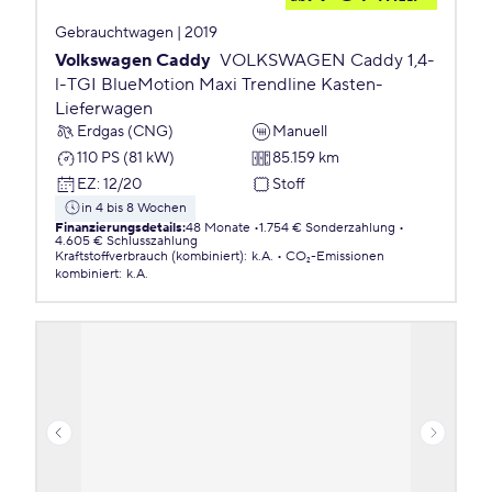
Gebrauchtwagen | 2019
Volkswagen Caddy
VOLKSWAGEN Caddy 1,4-
l-TGI BlueMotion Maxi Trendline Kasten-
Lieferwagen
Erdgas (CNG)
Manuell
110 PS (81 kW)
85.159 km
EZ
:
12/20
Stoff
in 4 bis 8 Wochen
Finanzierungsdetails
:
48 Monate
1.754 € Sonderzahlung
4.605 € Schlusszahlung
Kraftstoffverbrauch (kombiniert)
:
k.A.
CO₂-Emissionen
kombiniert
:
k.A.