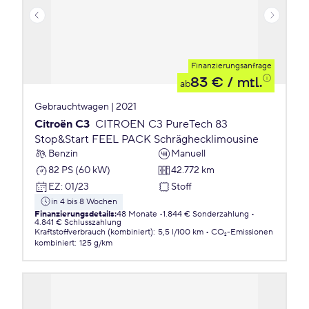
Finanzierungsanfrage
83 €
/ mtl.
ab
Gebrauchtwagen | 2021
Citroën C3
CITROEN C3 PureTech 83
Stop&Start FEEL PACK Schräghecklimousine
Benzin
Manuell
82 PS (60 kW)
42.772 km
EZ
:
01/23
Stoff
in 4 bis 8 Wochen
Finanzierungsdetails
:
48 Monate
1.844 € Sonderzahlung
4.841 € Schlusszahlung
Kraftstoffverbrauch (kombiniert)
:
5,5 l/100 km
CO₂-Emissionen
kombiniert
:
125 g/km