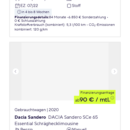
EZ
:
07/22
Stoff
in 4 bis 8 Wochen
Finanzierungsdetails
:
84 Monate
6.850 € Sonderzahlung
0 € Schlusszahlung
Kraftstoffverbrauch (kombiniert)
:
5,3 l/100 km
CO₂-Emissionen
kombiniert
:
120 g/km
Finanzierungsanfrage
90 €
/ mtl.
ab
Gebrauchtwagen | 2020
Dacia Sandero
DACIA Sandero SCe 65
Essential Schräghecklimousine
Benzin
Manuell