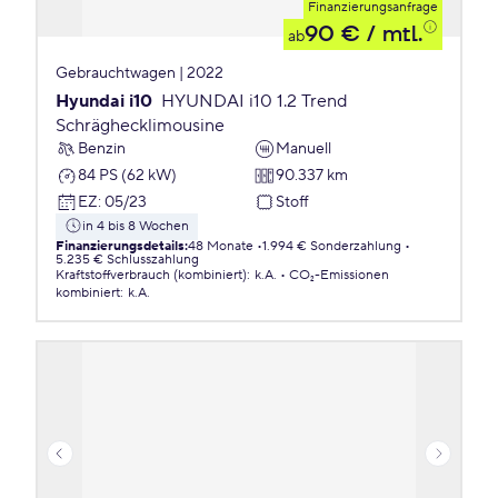
Finanzierungsanfrage
90 €
/ mtl.
ab
Gebrauchtwagen | 2022
Hyundai i10
HYUNDAI i10 1.2 Trend
Schräghecklimousine
Benzin
Manuell
84 PS (62 kW)
90.337 km
EZ
:
05/23
Stoff
in 4 bis 8 Wochen
Finanzierungsdetails
:
48 Monate
1.994 € Sonderzahlung
5.235 € Schlusszahlung
Kraftstoffverbrauch (kombiniert)
:
k.A.
CO₂-Emissionen
kombiniert
:
k.A.