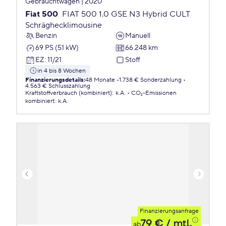
Gebrauchtwagen | 2020
Fiat 500
FIAT 500 1.0 GSE N3 Hybrid CULT
Schräghecklimousine
Benzin
Manuell
69 PS (51 kW)
66.248 km
EZ
:
11/21
Stoff
in 4 bis 8 Wochen
Finanzierungsdetails
:
48 Monate
1.738 € Sonderzahlung
4.563 € Schlusszahlung
Kraftstoffverbrauch (kombiniert)
:
k.A.
CO₂-Emissionen
kombiniert
:
k.A.
Finanzierungsanfrage
79 €
/ mtl.
ab