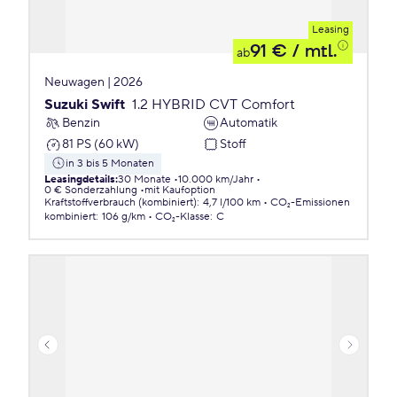
Leasing
91 €
/ mtl.
ab
Neuwagen | 2026
Suzuki Swift
1.2 HYBRID CVT Comfort
Benzin
Automatik
81 PS (60 kW)
Stoff
in 3 bis 5 Monaten
Leasingdetails
:
30 Monate
10.000 km/Jahr
0 € Sonderzahlung
mit Kaufoption
Kraftstoffverbrauch (kombiniert)
:
4,7 l/100 km
CO₂-Emissionen
kombiniert
:
106 g/km
CO₂-Klasse
:
C