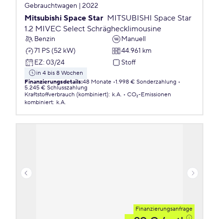
Gebrauchtwagen | 2022
Mitsubishi Space Star
MITSUBISHI Space Star
1.2 MIVEC Select Schräghecklimousine
Benzin
Manuell
71 PS (52 kW)
44.961 km
EZ
:
03/24
Stoff
in 4 bis 8 Wochen
Finanzierungsdetails
:
48 Monate
1.998 € Sonderzahlung
5.245 € Schlusszahlung
Kraftstoffverbrauch (kombiniert)
:
k.A.
CO₂-Emissionen
kombiniert
:
k.A.
Finanzierungsanfrage