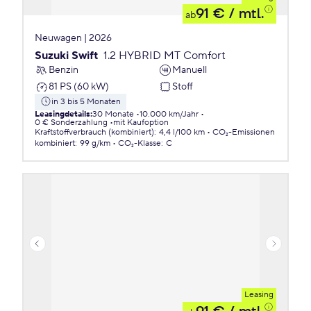
91 €
/ mtl.
ab
Neuwagen | 2026
Suzuki Swift
1.2 HYBRID MT Comfort
Benzin
Manuell
81 PS (60 kW)
Stoff
in 3 bis 5 Monaten
Leasingdetails
:
30 Monate
10.000 km/Jahr
0 € Sonderzahlung
mit Kaufoption
Kraftstoffverbrauch (kombiniert)
:
4,4 l/100 km
CO₂-Emissionen
kombiniert
:
99 g/km
CO₂-Klasse
:
C
Leasing