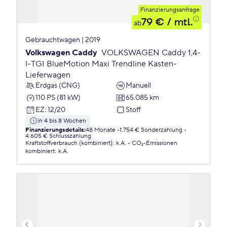
Finanzierungsanfrage
79 €
/ mtl.
ab
Gebrauchtwagen | 2019
Volkswagen Caddy
VOLKSWAGEN Caddy 1,4-
l-TGI BlueMotion Maxi Trendline Kasten-
Lieferwagen
Erdgas (CNG)
Manuell
110 PS (81 kW)
65.085 km
EZ
:
12/20
Stoff
in 4 bis 8 Wochen
Finanzierungsdetails
:
48 Monate
1.754 € Sonderzahlung
4.605 € Schlusszahlung
Kraftstoffverbrauch (kombiniert)
:
k.A.
CO₂-Emissionen
kombiniert
:
k.A.