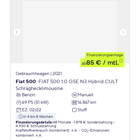
Finanzierungsanfrage
85 €
/ mtl.
ab
Gebrauchtwagen | 2021
Fiat 500
FIAT 500 1.0 GSE N3 Hybrid CULT
Schräghecklimousine
Benzin
Manuell
69 PS (51 kW)
16.867 km
EZ
:
02/22
Stoff
in 4 bis 8 Wochen
Finanzierungsdetails
:
48 Monate
1.878 € Sonderzahlung
4.930 € Schlusszahlung
Kraftstoffverbrauch (kombiniert)
:
k.A.
CO₂-Emissionen
kombiniert
:
k.A.