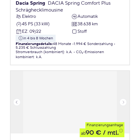
Dacia Spring
DACIA Spring Comfort Plus
Schräghecklimousine
Elektro
Automatik
45 PS (33 kW)
38.638 km
EZ
:
09/22
Stoff
in 4 bis 8 Wochen
Finanzierungsdetails
:
48 Monate
1.994 € Sonderzahlung
5.235 € Schlusszahlung
Stromverbrauch (kombiniert)
:
k.A.
CO₂-Emissionen
kombiniert
:
k.A.
Finanzierungsanfrage
90 €
/ mtl.
ab