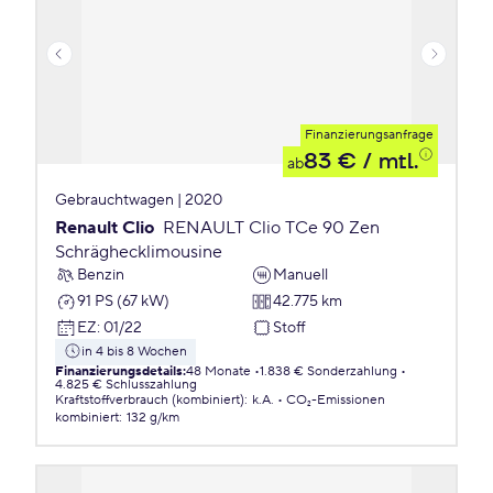
Finanzierungsanfrage
83 €
/ mtl.
ab
Gebrauchtwagen | 2020
Renault Clio
RENAULT Clio TCe 90 Zen
Schräghecklimousine
Benzin
Manuell
91 PS (67 kW)
42.775 km
EZ
:
01/22
Stoff
in 4 bis 8 Wochen
Finanzierungsdetails
:
48 Monate
1.838 € Sonderzahlung
4.825 € Schlusszahlung
Kraftstoffverbrauch (kombiniert)
:
k.A.
CO₂-Emissionen
kombiniert
:
132 g/km