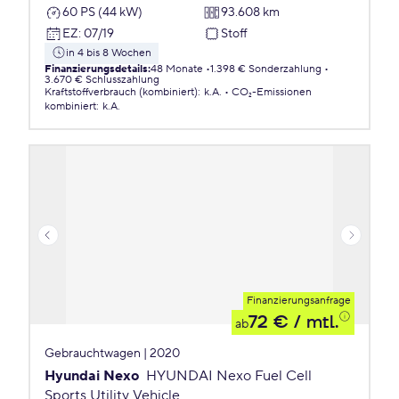
60 PS (44 kW)
93.608 km
EZ
:
07/19
Stoff
in 4 bis 8 Wochen
Finanzierungsdetails
:
48 Monate
1.398 € Sonderzahlung
3.670 € Schlusszahlung
Kraftstoffverbrauch (kombiniert)
:
k.A.
CO₂-Emissionen
kombiniert
:
k.A.
Finanzierungsanfrage
72 €
/ mtl.
ab
Gebrauchtwagen | 2020
Hyundai Nexo
HYUNDAI Nexo Fuel Cell
Sports Utility Vehicle