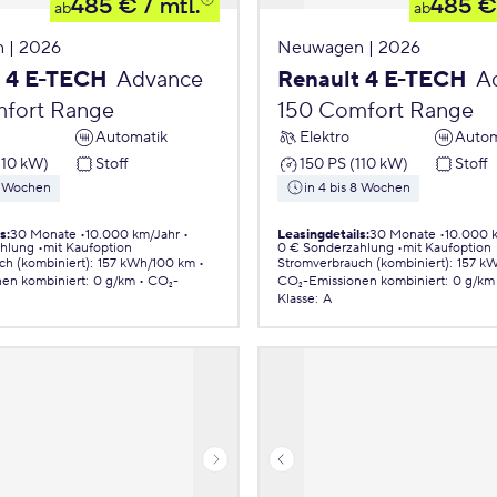
485 €
/ mtl.
485 €
ab
ab
 | 2026
Neuwagen | 2026
t 4 E-TECH
Advance
Renault 4 E-TECH
A
fort Range
150 Comfort Range
Automatik
Elektro
Autom
110 kW)
Stoff
150 PS (110 kW)
Stoff
 8 Wochen
in 4 bis 8 Wochen
ls
:
30 Monate
10.000 km/Jahr
Leasingdetails
:
30 Monate
10.000 
ahlung
mit Kaufoption
0 € Sonderzahlung
mit Kaufoption
ch (kombiniert)
:
157 kWh/100 km
Stromverbrauch (kombiniert)
:
157 k
nen
kombiniert
:
0 g/km
CO₂-
CO₂-Emissionen
kombiniert
:
0 g/km
Klasse
:
A