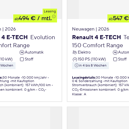
Leasing
494 €
/ mtl.
547 €
ab
ab
 | 2026
Neuwagen | 2026
t 4 E-TECH
Evolution
Renault 4 E-TECH
T
fort Range
150 Comfort Range
Automatik
Elektro
Autom
110 kW)
Stoff
150 PS (110 kW)
Stoff
 8 Wochen
in 4 bis 8 Wochen
ls
:
30 Monate
10.000 km/Jahr
Leasingdetails
:
30 Monate
10.000 
ahlung
mit Kaufoption
0 € Sonderzahlung
mit Kaufoption
ch (kombiniert)
:
157 kWh/100 km
Stromverbrauch (kombiniert)
:
157 k
nen
kombiniert
:
0 g/km
CO₂-
CO₂-Emissionen
kombiniert
:
0 g/km
Klasse
:
A