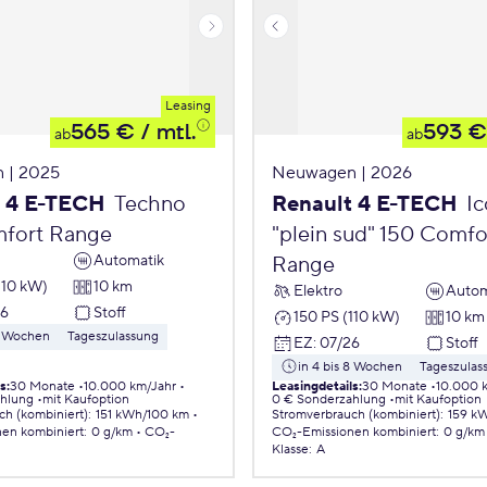
Leasing
565 €
/ mtl.
593 €
ab
ab
 | 2025
Neuwagen | 2026
t 4 E-TECH
Techno
Renault 4 E-TECH
Ic
fort Range
"plein sud" 150 Comfo
Automatik
Range
110 kW)
10 km
Elektro
Autom
26
Stoff
150 PS (110 kW)
10 km
 8 Wochen
Tageszulassung
EZ
:
07/26
Stoff
in 4 bis 8 Wochen
Tageszulas
ls
:
30 Monate
10.000 km/Jahr
Leasingdetails
:
30 Monate
10.000 
ahlung
mit Kaufoption
0 € Sonderzahlung
mit Kaufoption
ch (kombiniert)
:
151 kWh/100 km
Stromverbrauch (kombiniert)
:
159 k
nen
kombiniert
:
0 g/km
CO₂-
CO₂-Emissionen
kombiniert
:
0 g/km
Klasse
:
A