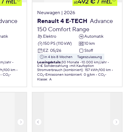
/ mtl.
492 €
/ mtl.
ab
Neuwagen | 2026
dvance
Renault 4 E-TECH
Advance
150 Comfort Range
atik
Elektro
Automatik
150 PS (110 kW)
10 km
EZ
:
05/26
Stoff
in 4 bis 8 Wochen
Tageszulassung
km/Jahr
Leasingdetails
:
30 Monate
10.000 km/Jahr
0 € Sonderzahlung
mit Kaufoption
Wh/100 km
Stromverbrauch (kombiniert)
:
157 kWh/100 km
CO₂-
CO₂-Emissionen
kombiniert
:
0 g/km
CO₂-
Klasse
:
A