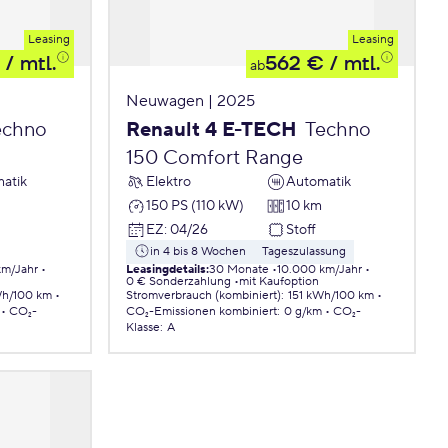
Leasing
Leasing
/ mtl.
562 €
/ mtl.
ab
Neuwagen | 2025
echno
Renault 4 E-TECH
Techno
150 Comfort Range
atik
Elektro
Automatik
150 PS (110 kW)
10 km
EZ
:
04/26
Stoff
in 4 bis 8 Wochen
Tageszulassung
km/Jahr
Leasingdetails
:
30 Monate
10.000 km/Jahr
0 € Sonderzahlung
mit Kaufoption
Wh/100 km
Stromverbrauch (kombiniert)
:
151 kWh/100 km
CO₂-
CO₂-Emissionen
kombiniert
:
0 g/km
CO₂-
Klasse
:
A