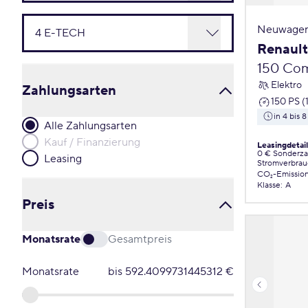
Neuwagen
Renaul
150 Com
Elektro
Zahlungsarten
150 PS (
in 4 bis
Alle Zahlungsarten
Kauf / Finanzierung
Leasingdetai
0 € Sonderz
Leasing
Stromverbrau
CO₂-Emissio
Klasse
:
A
Preis
Monatsrate
Gesamtpreis
Monatsrate
bis
592.4099731445312
€