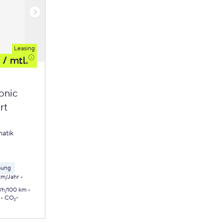
Leasing
/ mtl.
onic
rt
atik
sung
km/Jahr
Wh/100 km
CO₂-