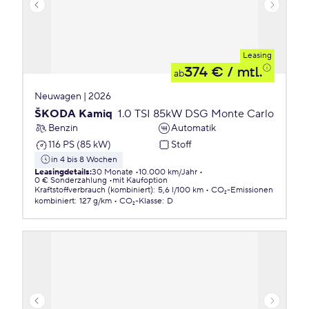
Leasing
374 €
/ mtl.
ab
Neuwagen | 2026
ŠKODA Kamiq
1.0 TSI 85kW DSG Monte Carlo
Benzin
Automatik
116 PS (85 kW)
Stoff
in 4 bis 8 Wochen
Leasingdetails
:
30 Monate
10.000 km/Jahr
0 € Sonderzahlung
mit Kaufoption
Kraftstoffverbrauch (kombiniert)
:
5,6 l/100 km
CO₂-Emissionen
kombiniert
:
127 g/km
CO₂-Klasse
:
D