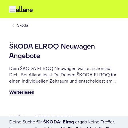
Skoda
ŠKODA ELROQ Neuwagen
Angebote
Dein ŠKODA ELROQ Neuwagen wartet schon auf
Dich. Bei Allane least Du Deinen ŠKODA ELROQ für
einen individuellen Zeitraum und entscheidest am
Ende der Laufzeit ob Du Dein ELROQ kaufen
Weiterlesen
möchtest oder zurückgeben willst. Finde das
perfekte ŠKODA ELROQ Neuwagen Angebot schon
ab - € monatlich.
Verfügbare ŠKODA ELROQ Neuwagen
Deine Suche für
ŠKODA: Elroq
ergab keine Treffer.
50 Angebote für Deine Suche