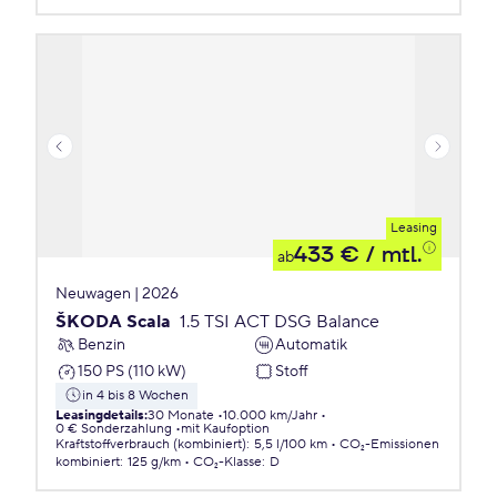
Leasing
433 €
/ mtl.
ab
Neuwagen | 2026
ŠKODA Scala
1.5 TSI ACT DSG Balance
Benzin
Automatik
150 PS (110 kW)
Stoff
in 4 bis 8 Wochen
Leasingdetails
:
30 Monate
10.000 km/Jahr
0 € Sonderzahlung
mit Kaufoption
Kraftstoffverbrauch (kombiniert)
:
5,5 l/100 km
CO₂-Emissionen
kombiniert
:
125 g/km
CO₂-Klasse
:
D