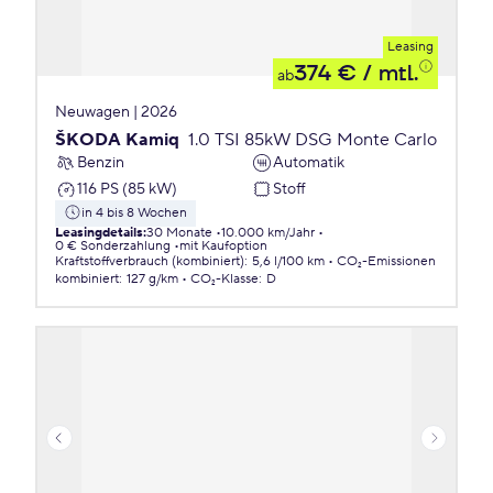
Leasing
374 €
/ mtl.
ab
Neuwagen | 2026
ŠKODA Kamiq
1.0 TSI 85kW DSG Monte Carlo
Benzin
Automatik
116 PS (85 kW)
Stoff
in 4 bis 8 Wochen
Leasingdetails
:
30 Monate
10.000 km/Jahr
0 € Sonderzahlung
mit Kaufoption
Kraftstoffverbrauch (kombiniert)
:
5,6 l/100 km
CO₂-Emissionen
kombiniert
:
127 g/km
CO₂-Klasse
:
D