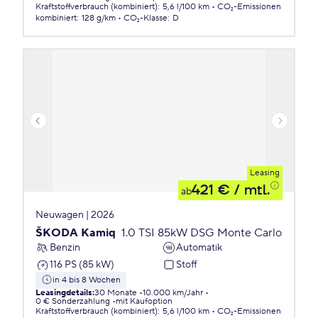
Kraftstoffverbrauch (kombiniert)
:
5,6 l/100 km
CO₂-Emissionen
kombiniert
:
128 g/km
CO₂-Klasse
:
D
Leasing
421 €
/ mtl.
ab
Neuwagen | 2026
ŠKODA Kamiq
1.0 TSI 85kW DSG Monte Carlo
Benzin
Automatik
116 PS (85 kW)
Stoff
in 4 bis 8 Wochen
Leasingdetails
:
30 Monate
10.000 km/Jahr
0 € Sonderzahlung
mit Kaufoption
Kraftstoffverbrauch (kombiniert)
:
5,6 l/100 km
CO₂-Emissionen