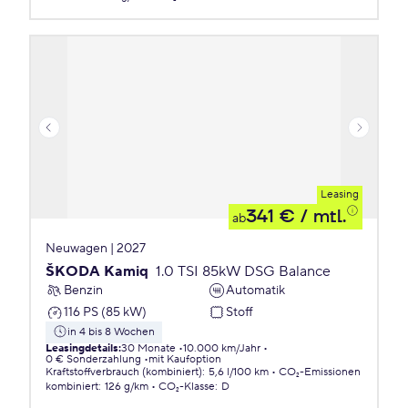
Leasing
341 €
/ mtl.
ab
Neuwagen | 2027
ŠKODA Kamiq
1.0 TSI 85kW DSG Balance
Benzin
Automatik
116 PS (85 kW)
Stoff
in 4 bis 8 Wochen
Leasingdetails
:
30 Monate
10.000 km/Jahr
0 € Sonderzahlung
mit Kaufoption
Kraftstoffverbrauch (kombiniert)
:
5,6 l/100 km
CO₂-Emissionen
kombiniert
:
126 g/km
CO₂-Klasse
:
D