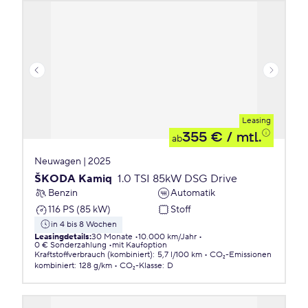
Leasing
355 €
/ mtl.
ab
Neuwagen | 2025
ŠKODA Kamiq
1.0 TSI 85kW DSG Drive
Benzin
Automatik
116 PS (85 kW)
Stoff
in 4 bis 8 Wochen
Leasingdetails
:
30 Monate
10.000 km/Jahr
0 € Sonderzahlung
mit Kaufoption
Kraftstoffverbrauch (kombiniert)
:
5,7 l/100 km
CO₂-Emissionen
kombiniert
:
128 g/km
CO₂-Klasse
:
D