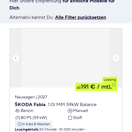
Hier unsere Empfehlung
für ähnliche Modelle für
Dich
.
Alternativ kannst Du
Alle Filter zurücksetzen
Leasing
191 €
/ mtl.
ab
Neuwagen | 2027
ŠKODA Fabia
1.0l MPI 59kW Balance
Benzin
Manuell
80 PS (59 kW)
Stoff
in 4 bis 8 Wochen
Leasingdetails
:
30 Monate
10.000 km/Jahr