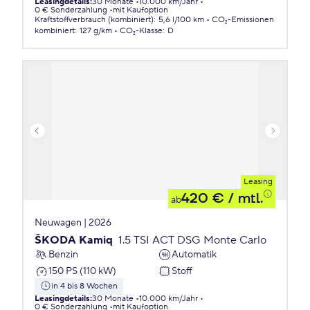
Leasingdetails
:
30 Monate
10.000 km/Jahr
0 € Sonderzahlung
mit Kaufoption
Kraftstoffverbrauch (kombiniert)
:
5,6 l/100 km
CO₂-Emissionen
kombiniert
:
127 g/km
CO₂-Klasse
:
D
Leasing
420 €
/ mtl.
ab
Neuwagen | 2026
ŠKODA Kamiq
1.5 TSI ACT DSG Monte Carlo
Benzin
Automatik
150 PS (110 kW)
Stoff
in 4 bis 8 Wochen
Leasingdetails
:
30 Monate
10.000 km/Jahr
0 € Sonderzahlung
mit Kaufoption