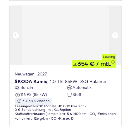
Leasing
354 €
/ mtl.
ab
Neuwagen | 2027
ŠKODA Kamiq
1.0 TSI 85kW DSG Balance
Benzin
Automatik
116 PS (85 kW)
Stoff
in 4 bis 8 Wochen
Leasingdetails
:
30 Monate
10.000 km/Jahr
0 € Sonderzahlung
mit Kaufoption
Kraftstoffverbrauch (kombiniert)
:
5,6 l/100 km
CO₂-Emissionen
kombiniert
:
126 g/km
CO₂-Klasse
:
D