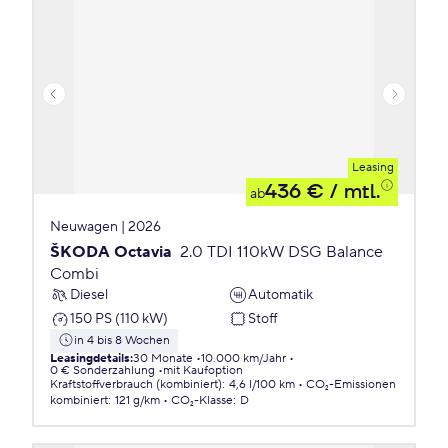
Leasing
436 €
/ mtl.
ab
Neuwagen | 2026
ŠKODA Octavia
2.0 TDI 110kW DSG Balance
Combi
Diesel
Automatik
150 PS (110 kW)
Stoff
in 4 bis 8 Wochen
Leasingdetails
:
30 Monate
10.000 km/Jahr
0 € Sonderzahlung
mit Kaufoption
Kraftstoffverbrauch (kombiniert)
:
4,6 l/100 km
CO₂-Emissionen
kombiniert
:
121 g/km
CO₂-Klasse
:
D