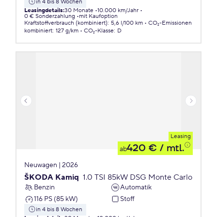
in 4 bis 8 Wochen
Leasingdetails
:
30 Monate
10.000 km/Jahr
0 € Sonderzahlung
mit Kaufoption
Kraftstoffverbrauch (kombiniert)
:
5,6 l/100 km
CO₂-Emissionen
kombiniert
:
127 g/km
CO₂-Klasse
:
D
Leasing
420 €
/ mtl.
ab
Neuwagen | 2026
ŠKODA Kamiq
1.0 TSI 85kW DSG Monte Carlo
Benzin
Automatik
116 PS (85 kW)
Stoff
in 4 bis 8 Wochen