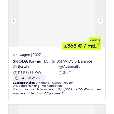
Leasing
368 €
/ mtl.
ab
Neuwagen | 2027
ŠKODA Kamiq
1.0 TSI 85kW DSG Balance
Benzin
Automatik
116 PS (85 kW)
Stoff
in 4 bis 8 Wochen
Leasingdetails
:
30 Monate
10.000 km/Jahr
0 € Sonderzahlung
mit Kaufoption
Kraftstoffverbrauch (kombiniert)
:
5,6 l/100 km
CO₂-Emissionen
kombiniert
:
126 g/km
CO₂-Klasse
:
D