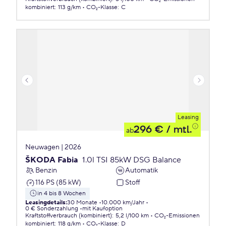
kombiniert
:
113 g/km
CO₂-Klasse
:
C
Leasing
296 €
/ mtl.
ab
Neuwagen | 2026
ŠKODA Fabia
1.0l TSI 85kW DSG Balance
Benzin
Automatik
116 PS (85 kW)
Stoff
in 4 bis 8 Wochen
Leasingdetails
:
30 Monate
10.000 km/Jahr
0 € Sonderzahlung
mit Kaufoption
Kraftstoffverbrauch (kombiniert)
:
5,2 l/100 km
CO₂-Emissionen
kombiniert
:
118 g/km
CO₂-Klasse
:
D