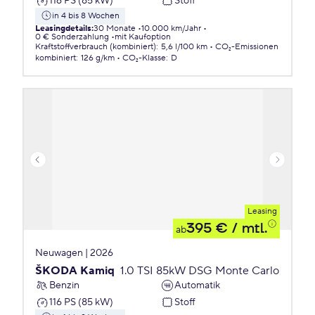
116 PS (85 kW)
Stoff
in 4 bis 8 Wochen
Leasingdetails
:
30 Monate
10.000 km/Jahr
0 € Sonderzahlung
mit Kaufoption
Kraftstoffverbrauch (kombiniert)
:
5,6 l/100 km
CO₂-Emissionen
kombiniert
:
126 g/km
CO₂-Klasse
:
D
Leasing
395 €
/ mtl.
ab
Neuwagen | 2026
ŠKODA Kamiq
1.0 TSI 85kW DSG Monte Carlo
Benzin
Automatik
116 PS (85 kW)
Stoff