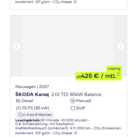
kombiniert
:
127 g/km
CO₂-Klasse
:
D
Leasing
425 €
/ mtl.
ab
Neuwagen | 2027
ŠKODA Karoq
2.0l TDI 85kW Balance
Diesel
Manuell
115 PS (85 kW)
Stoff
in 4 bis 8 Wochen
Leasingdetails
:
30 Monate
10.000 km/Jahr
0 € Sonderzahlung
mit Kaufoption
Kraftstoffverbrauch (kombiniert)
:
4,9 l/100 km
CO₂-Emissionen
kombiniert
:
129 g/km
CO₂-Klasse
:
D