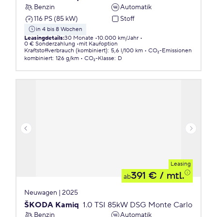
Benzin
Automatik
116 PS (85 kW)
Stoff
in 4 bis 8 Wochen
Leasingdetails
:
30 Monate
10.000 km/Jahr
0 € Sonderzahlung
mit Kaufoption
Kraftstoffverbrauch (kombiniert)
:
5,6 l/100 km
CO₂-Emissionen
kombiniert
:
126 g/km
CO₂-Klasse
:
D
Leasing
391 €
/ mtl.
ab
Neuwagen | 2025
ŠKODA Kamiq
1.0 TSI 85kW DSG Monte Carlo
Benzin
Automatik