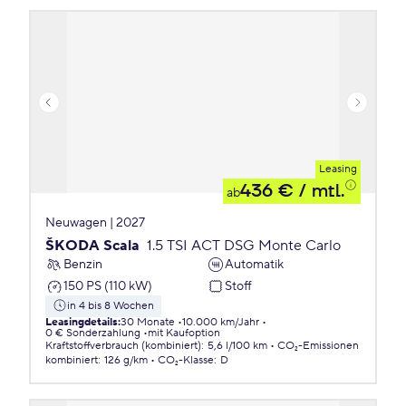
Leasing
436 €
/ mtl.
ab
Neuwagen | 2027
ŠKODA Scala
1.5 TSI ACT DSG Monte Carlo
Benzin
Automatik
150 PS (110 kW)
Stoff
in 4 bis 8 Wochen
Leasingdetails
:
30 Monate
10.000 km/Jahr
0 € Sonderzahlung
mit Kaufoption
Kraftstoffverbrauch (kombiniert)
:
5,6 l/100 km
CO₂-Emissionen
kombiniert
:
126 g/km
CO₂-Klasse
:
D