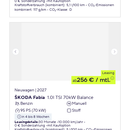
0 € Sonderzahlung
mit Kaufoption
Kraftstoffverbrauch (kombiniert)
:
5,1 l/100 km
CO₂-Emissionen
kombiniert
:
117 g/km
CO₂-Klasse
:
D
Leasing
256 €
/ mtl.
ab
Neuwagen | 2027
ŠKODA Fabia
1.0l TSI 70kW Balance
Benzin
Manuell
95 PS (70 kW)
Stoff
in 4 bis 8 Wochen
Leasingdetails
:
30 Monate
10.000 km/Jahr
0 € Sonderzahlung
mit Kaufoption
Kraftstoffverbrauch (kombiniert)
:
5 l/100 km
CO₂-Emissionen