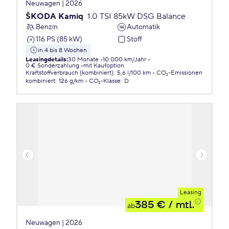
Neuwagen | 2026
ŠKODA Kamiq
1.0 TSI 85kW DSG Balance
Benzin
Automatik
116 PS (85 kW)
Stoff
in 4 bis 8 Wochen
Leasingdetails
:
30 Monate
10.000 km/Jahr
0 € Sonderzahlung
mit Kaufoption
Kraftstoffverbrauch (kombiniert)
:
5,6 l/100 km
CO₂-Emissionen
kombiniert
:
126 g/km
CO₂-Klasse
:
D
Leasing
385 €
/ mtl.
ab
Neuwagen | 2026