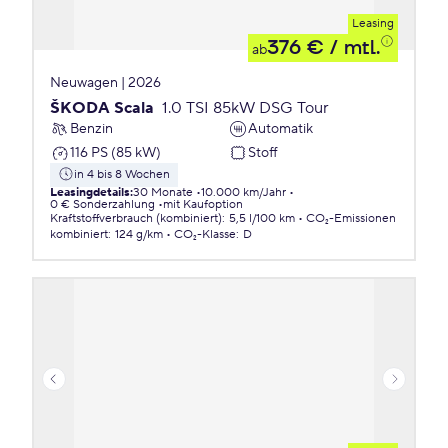
Leasing
376 €
/ mtl.
ab
Neuwagen | 2026
ŠKODA Scala
1.0 TSI 85kW DSG Tour
Benzin
Automatik
116 PS (85 kW)
Stoff
in 4 bis 8 Wochen
Leasingdetails
:
30 Monate
10.000 km/Jahr
0 € Sonderzahlung
mit Kaufoption
Kraftstoffverbrauch (kombiniert)
:
5,5 l/100 km
CO₂-Emissionen
kombiniert
:
124 g/km
CO₂-Klasse
:
D