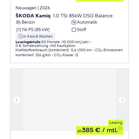
Neuwagen | 2026
ŠKODA Kamiq
1.0 TSI 85kW DSG Balance
Benzin
Automatik
116 PS (85 kW)
Stoff
in 4 bis 8 Wochen
Leasingdetails
:
30 Monate
10.000 km/Jahr
0 € Sonderzahlung
mit Kaufoption
Kraftstoffverbrauch (kombiniert)
:
5,6 l/100 km
CO₂-Emissionen
kombiniert
:
126 g/km
CO₂-Klasse
:
D
Leasing
385 €
/ mtl.
ab