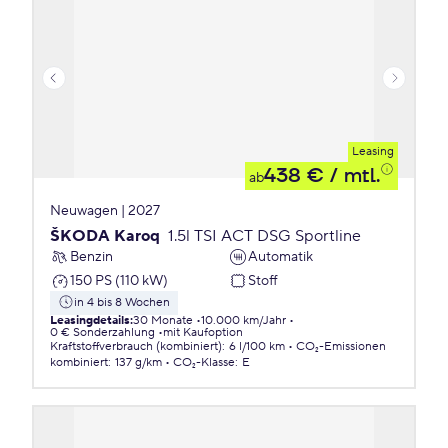
Leasing
438 €
/ mtl.
ab
Neuwagen | 2027
ŠKODA Karoq
1.5l TSI ACT DSG Sportline
Benzin
Automatik
150 PS (110 kW)
Stoff
in 4 bis 8 Wochen
Leasingdetails
:
30 Monate
10.000 km/Jahr
0 € Sonderzahlung
mit Kaufoption
Kraftstoffverbrauch (kombiniert)
:
6 l/100 km
CO₂-Emissionen
kombiniert
:
137 g/km
CO₂-Klasse
:
E