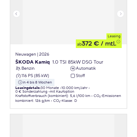
Leasing
372 €
/ mtl.
ab
Neuwagen | 2026
ŠKODA Kamiq
1.0 TSI 85kW DSG Tour
Benzin
Automatik
116 PS (85 kW)
Stoff
in 4 bis 8 Wochen
Leasingdetails
:
30 Monate
10.000 km/Jahr
0 € Sonderzahlung
mit Kaufoption
Kraftstoffverbrauch (kombiniert)
:
5,6 l/100 km
CO₂-Emissionen
kombiniert
:
126 g/km
CO₂-Klasse
:
D