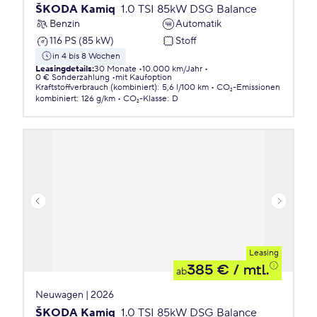
ŠKODA Kamiq
1.0 TSI 85kW DSG Balance
Benzin
Automatik
116 PS (85 kW)
Stoff
in 4 bis 8 Wochen
Leasingdetails
:
30 Monate
10.000 km/Jahr
0 € Sonderzahlung
mit Kaufoption
Kraftstoffverbrauch (kombiniert)
:
5,6 l/100 km
CO₂-Emissionen
kombiniert
:
126 g/km
CO₂-Klasse
:
D
Leasing
385 €
/ mtl.
ab
Neuwagen | 2026
ŠKODA Kamiq
1.0 TSI 85kW DSG Balance