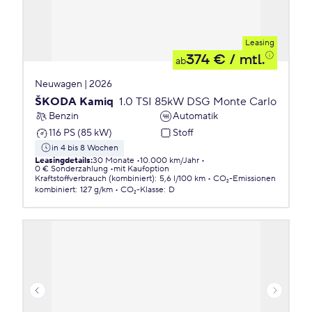
Leasing
374 €
/ mtl.
ab
Neuwagen | 2026
ŠKODA Kamiq
1.0 TSI 85kW DSG Monte Carlo
Benzin
Automatik
116 PS (85 kW)
Stoff
in 4 bis 8 Wochen
Leasingdetails
:
30 Monate
10.000 km/Jahr
0 € Sonderzahlung
mit Kaufoption
Kraftstoffverbrauch (kombiniert)
:
5,6 l/100 km
CO₂-Emissionen
kombiniert
:
127 g/km
CO₂-Klasse
:
D