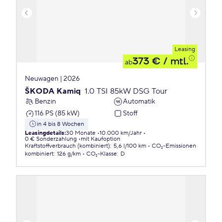
Leasing
373 €
/ mtl.
ab
Neuwagen | 2026
ŠKODA Kamiq
1.0 TSI 85kW DSG Tour
Benzin
Automatik
116 PS (85 kW)
Stoff
in 4 bis 8 Wochen
Leasingdetails
:
30 Monate
10.000 km/Jahr
0 € Sonderzahlung
mit Kaufoption
Kraftstoffverbrauch (kombiniert)
:
5,6 l/100 km
CO₂-Emissionen
kombiniert
:
126 g/km
CO₂-Klasse
:
D