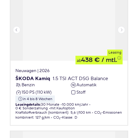
Leasing
438 €
/ mtl.
ab
Neuwagen | 2026
ŠKODA Kamiq
1.5 TSI ACT DSG Balance
Benzin
Automatik
150 PS (110 kW)
Stoff
in 4 bis 8 Wochen
Leasingdetails
:
30 Monate
10.000 km/Jahr
0 € Sonderzahlung
mit Kaufoption
Kraftstoffverbrauch (kombiniert)
:
5,6 l/100 km
CO₂-Emissionen
kombiniert
:
127 g/km
CO₂-Klasse
:
D