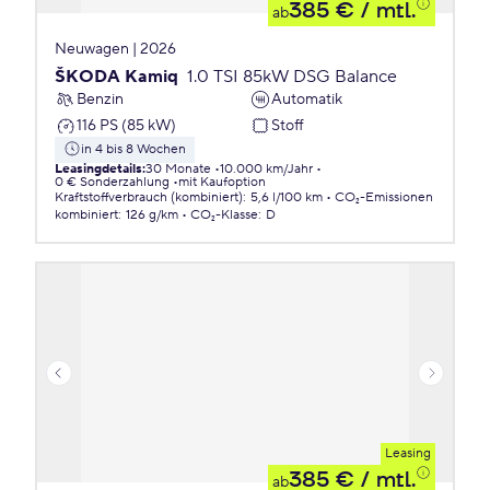
385 €
/ mtl.
ab
Neuwagen | 2026
ŠKODA Kamiq
1.0 TSI 85kW DSG Balance
Benzin
Automatik
116 PS (85 kW)
Stoff
in 4 bis 8 Wochen
Leasingdetails
:
30 Monate
10.000 km/Jahr
0 € Sonderzahlung
mit Kaufoption
Kraftstoffverbrauch (kombiniert)
:
5,6 l/100 km
CO₂-Emissionen
kombiniert
:
126 g/km
CO₂-Klasse
:
D
Leasing
385 €
/ mtl.
ab