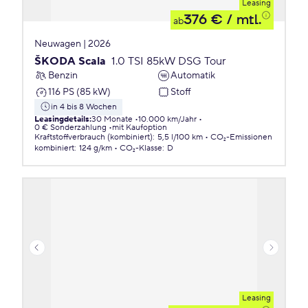
Leasing
376 €
/ mtl.
ab
Neuwagen | 2026
ŠKODA Scala
1.0 TSI 85kW DSG Tour
Benzin
Automatik
116 PS (85 kW)
Stoff
in 4 bis 8 Wochen
Leasingdetails
:
30 Monate
10.000 km/Jahr
0 € Sonderzahlung
mit Kaufoption
Kraftstoffverbrauch (kombiniert)
:
5,5 l/100 km
CO₂-Emissionen
kombiniert
:
124 g/km
CO₂-Klasse
:
D
Leasing