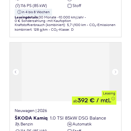
116 PS (85 kW)
Stoff
in 4 bis 8 Wochen
Leasingdetails
:
30 Monate
10.000 km/Jahr
0 € Sonderzahlung
mit Kaufoption
Kraftstoffverbrauch (kombiniert)
:
5,7 l/100 km
CO₂-Emissionen
kombiniert
:
128 g/km
CO₂-Klasse
:
D
Leasing
392 €
/ mtl.
ab
Neuwagen | 2026
ŠKODA Kamiq
1.0 TSI 85kW DSG Balance
Benzin
Automatik