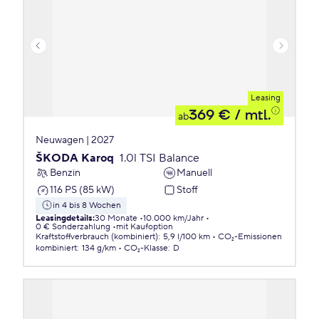
Leasing
369 €
/ mtl.
ab
Neuwagen | 2027
ŠKODA Karoq
1.0l TSI Balance
Benzin
Manuell
116 PS (85 kW)
Stoff
in 4 bis 8 Wochen
Leasingdetails
:
30 Monate
10.000 km/Jahr
0 € Sonderzahlung
mit Kaufoption
Kraftstoffverbrauch (kombiniert)
:
5,9 l/100 km
CO₂-Emissionen
kombiniert
:
134 g/km
CO₂-Klasse
:
D