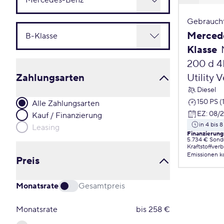
Gebrauch
Merced
Klasse
200 d 4
Zahlungsarten
Utility 
Diesel
150 PS (
Alle Zahlungsarten
EZ
:
08/2
Kauf / Finanzierung
in 4 bis
Leasing
Finanzierung
5.734 € Sond
Kraftstoffver
Emissionen
k
Preis
Monatsrate
Gesamtpreis
Monatsrate
bis
258
€