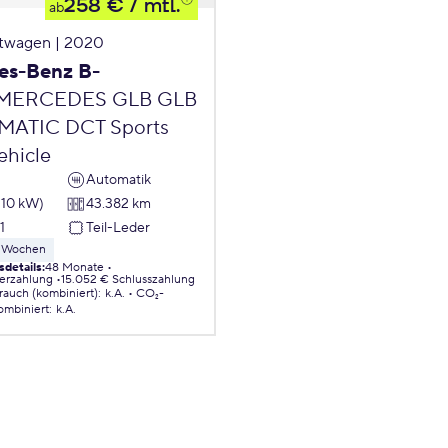
258 €
/ mtl.
ab
twagen | 2020
es-Benz B-
MERCEDES GLB GLB
MATIC DCT Sports
Vehicle
Automatik
110 kW)
43.382 km
1
Teil-Leder
 8 Wochen
sdetails
:
48 Monate
erzahlung
15.052 € Schlusszahlung
brauch (kombiniert)
:
k.A.
CO₂-
ombiniert
:
k.A.