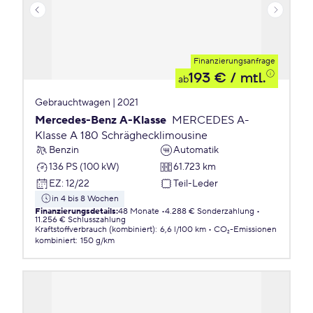
Finanzierungsanfrage
193 €
/ mtl.
ab
Gebrauchtwagen | 2021
Mercedes-Benz A-Klasse
MERCEDES A-
Klasse A 180 Schräghecklimousine
Benzin
Automatik
136 PS (100 kW)
61.723 km
EZ
:
12/22
Teil-Leder
in 4 bis 8 Wochen
Finanzierungsdetails
:
48 Monate
4.288 € Sonderzahlung
11.256 € Schlusszahlung
Kraftstoffverbrauch (kombiniert)
:
6,6 l/100 km
CO₂-Emissionen
kombiniert
:
150 g/km