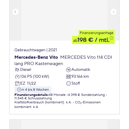
Finanzierungsanfrage
198 €
/ mtl.
ab
Gebrauchtwagen | 2021
Mercedes-Benz Vito
MERCEDES Vito 114 CDI
lang PRO Kastenwagen
Diesel
Automatik
136 PS (100 kW)
93.166 km
EZ
:
11/22
Stoff
in 4 bis 8 Wochen
Finanzierungsdetails
:
48 Monate
4.398 € Sonderzahlung
11.545 € Schlusszahlung
Kraftstoffverbrauch (kombiniert)
:
k.A.
CO₂-Emissionen
kombiniert
:
k.A.