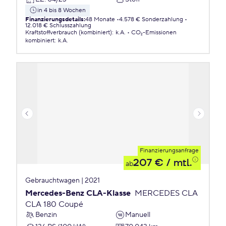
in 4 bis 8 Wochen
Finanzierungsdetails
:
48 Monate
4.578 € Sonderzahlung
12.018 € Schlusszahlung
Kraftstoffverbrauch (kombiniert)
:
k.A.
CO₂-Emissionen
kombiniert
:
k.A.
Finanzierungsanfrage
207 €
/ mtl.
ab
Gebrauchtwagen | 2021
Mercedes-Benz CLA-Klasse
MERCEDES CLA
CLA 180 Coupé
Benzin
Manuell