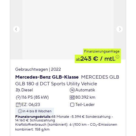
Finanzierungsanfrage
243 €
/ mtl.
ab
Gebrauchtwagen | 2022
Mercedes-Benz GLB-Klasse
MERCEDES GLB
GLB 180 d DCT Sports Utility Vehicle
Diesel
Automatik
116 PS (85 kW)
80.392 km
EZ
:
06/23
Teil-Leder
in 4 bis 8 Wochen
Finanzierungsdetails
:
48 Monate
5.394 € Sonderzahlung
14.160 € Schlusszahlung
Kraftstoffverbrauch (kombiniert)
:
6 l/100 km
CO₂-Emissionen
kombiniert
:
158 g/km