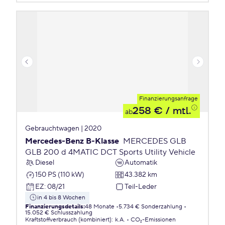
Finanzierungsanfrage
258 €
/ mtl.
ab
Gebrauchtwagen | 2020
Mercedes-Benz B-Klasse
MERCEDES GLB
GLB 200 d 4MATIC DCT Sports Utility Vehicle
Diesel
Automatik
150 PS (110 kW)
43.382 km
EZ
:
08/21
Teil-Leder
in 4 bis 8 Wochen
Finanzierungsdetails
:
48 Monate
5.734 € Sonderzahlung
15.052 € Schlusszahlung
Kraftstoffverbrauch (kombiniert)
:
k.A.
CO₂-Emissionen