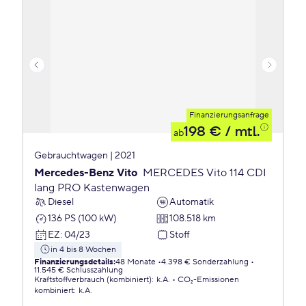
Finanzierungsanfrage
198 €
/ mtl.
ab
Gebrauchtwagen | 2021
Mercedes-Benz Vito
MERCEDES Vito 114 CDI
lang PRO Kastenwagen
Diesel
Automatik
136 PS (100 kW)
108.518 km
EZ
:
04/23
Stoff
in 4 bis 8 Wochen
Finanzierungsdetails
:
48 Monate
4.398 € Sonderzahlung
11.545 € Schlusszahlung
Kraftstoffverbrauch (kombiniert)
:
k.A.
CO₂-Emissionen
kombiniert
:
k.A.