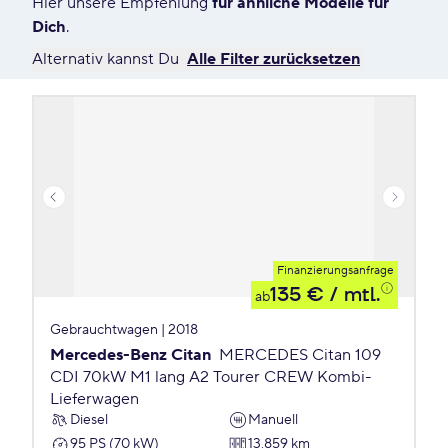
Hier unsere Empfehlung
für ähnliche Modelle für
Dich
.
Alternativ kannst Du
Alle Filter zurücksetzen
Finanzierungsanfrage
135 €
/ mtl.
ab
Gebrauchtwagen | 2018
Mercedes-Benz Citan
MERCEDES Citan 109
CDI 70kW M1 lang A2 Tourer CREW Kombi-
Lieferwagen
Diesel
Manuell
95 PS (70 kW)
13.859 km