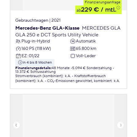
Finanzierungsanfrage
229 €
/ mtl.
ab
Gebrauchtwagen | 2021
Mercedes-Benz GLA-Klasse
MERCEDES GLA
GLA 250 e DCT Sports Utility Vehicle
Plug-in-Hybrid
Automatik
160 PS (118 kW)
65.800 km
EZ
:
01/22
Voll-Leder
in 4 bis 8 Wochen
Finanzierungsdetails
:
48 Monate
5.094 € Sonderzahlung
13.372 € Schlusszahlung
Stromverbrauch (kombiniert)
:
k.A.
Kraftstoffverbrauch
(kombiniert)
:
k.A.
CO₂-Emissionen
gewichtet, kombiniert
:
k.A.