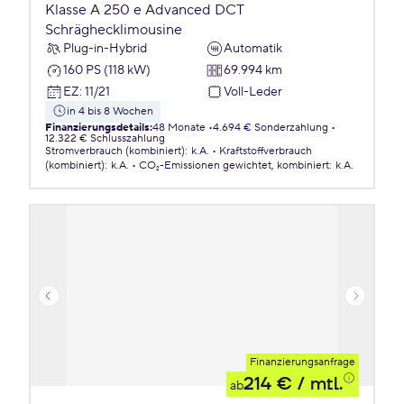
Klasse A 250 e Advanced DCT
Schräghecklimousine
Plug-in-Hybrid
Automatik
160 PS (118 kW)
69.994 km
EZ
:
11/21
Voll-Leder
in 4 bis 8 Wochen
Finanzierungsdetails
:
48 Monate
4.694 € Sonderzahlung
12.322 € Schlusszahlung
Stromverbrauch (kombiniert)
:
k.A.
Kraftstoffverbrauch
(kombiniert)
:
k.A.
CO₂-Emissionen
gewichtet, kombiniert
:
k.A.
Finanzierungsanfrage
214 €
/ mtl.
ab