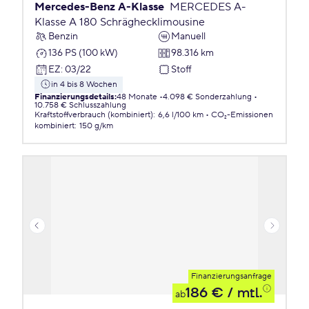
Mercedes-Benz A-Klasse
MERCEDES A-
Klasse A 180 Schräghecklimousine
Benzin
Manuell
136 PS (100 kW)
98.316 km
EZ
:
03/22
Stoff
in 4 bis 8 Wochen
Finanzierungsdetails
:
48 Monate
4.098 € Sonderzahlung
10.758 € Schlusszahlung
Kraftstoffverbrauch (kombiniert)
:
6,6 l/100 km
CO₂-Emissionen
kombiniert
:
150 g/km
Finanzierungsanfrage
186 €
/ mtl.
ab