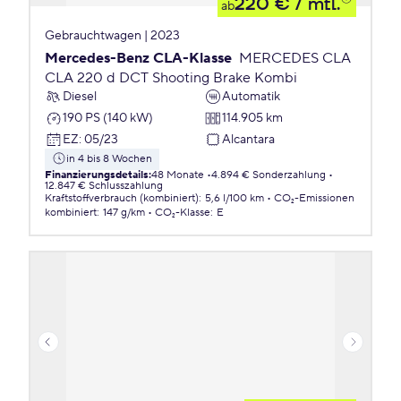
220 €
/ mtl.
ab
Gebrauchtwagen | 2023
Mercedes-Benz CLA-Klasse
MERCEDES CLA
CLA 220 d DCT Shooting Brake Kombi
Diesel
Automatik
190 PS (140 kW)
114.905 km
EZ
:
05/23
Alcantara
in 4 bis 8 Wochen
Finanzierungsdetails
:
48 Monate
4.894 € Sonderzahlung
12.847 € Schlusszahlung
Kraftstoffverbrauch (kombiniert)
:
5,6 l/100 km
CO₂-Emissionen
kombiniert
:
147 g/km
CO₂-Klasse
:
E