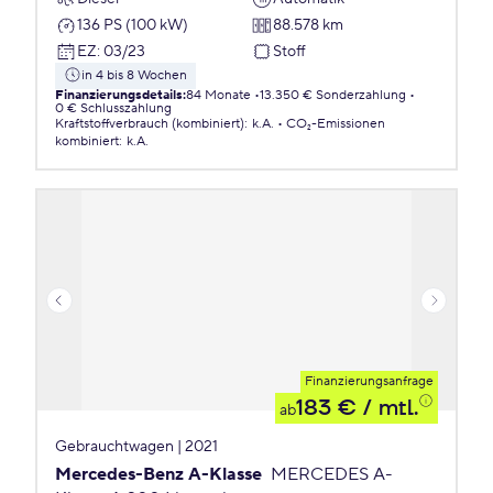
136 PS (100 kW)
88.578 km
EZ
:
03/23
Stoff
in 4 bis 8 Wochen
Finanzierungsdetails
:
84 Monate
13.350 € Sonderzahlung
0 € Schlusszahlung
Kraftstoffverbrauch (kombiniert)
:
k.A.
CO₂-Emissionen
kombiniert
:
k.A.
Finanzierungsanfrage
183 €
/ mtl.
ab
Gebrauchtwagen | 2021
Mercedes-Benz A-Klasse
MERCEDES A-