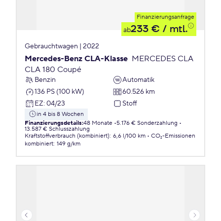
Finanzierungsanfrage
233 €
/ mtl.
ab
Gebrauchtwagen | 2022
Mercedes-Benz CLA-Klasse
MERCEDES CLA
CLA 180 Coupé
Benzin
Automatik
136 PS (100 kW)
60.526 km
EZ
:
04/23
Stoff
in 4 bis 8 Wochen
Finanzierungsdetails
:
48 Monate
5.176 € Sonderzahlung
13.587 € Schlusszahlung
Kraftstoffverbrauch (kombiniert)
:
6,6 l/100 km
CO₂-Emissionen
kombiniert
:
149 g/km