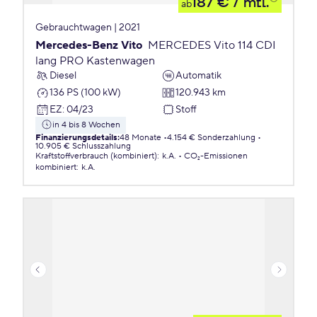
187 €
/ mtl.
ab
Gebrauchtwagen | 2021
Mercedes-Benz Vito
MERCEDES Vito 114 CDI
lang PRO Kastenwagen
Diesel
Automatik
136 PS (100 kW)
120.943 km
EZ
:
04/23
Stoff
in 4 bis 8 Wochen
Finanzierungsdetails
:
48 Monate
4.154 € Sonderzahlung
10.905 € Schlusszahlung
Kraftstoffverbrauch (kombiniert)
:
k.A.
CO₂-Emissionen
kombiniert
:
k.A.