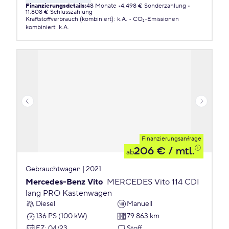
Finanzierungsdetails
:
48 Monate
4.498 € Sonderzahlung
11.808 € Schlusszahlung
Kraftstoffverbrauch (kombiniert)
:
k.A.
CO₂-Emissionen
kombiniert
:
k.A.
Finanzierungsanfrage
206 €
/ mtl.
ab
Gebrauchtwagen | 2021
Mercedes-Benz Vito
MERCEDES Vito 114 CDI
lang PRO Kastenwagen
Diesel
Manuell
136 PS (100 kW)
79.863 km
EZ
:
04/23
Stoff