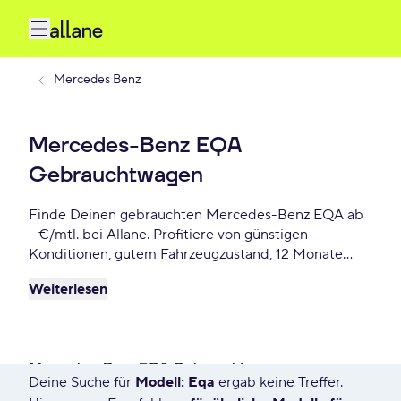
Mercedes Benz
Mercedes-Benz EQA
Gebrauchtwagen
Finde Deinen gebrauchten Mercedes-Benz EQA ab
- €/mtl. bei Allane. Profitiere von günstigen
Konditionen, gutem Fahrzeugzustand, 12 Monate
Gebrauchtwagengarantie und vielen weiteren
Weiterlesen
Vorteile. Reserviere Dir Deinen Wunsch-Mercedes-
Benz EQA für die nächste 72 Stunden.
Mercedes-Benz EQA Gebrauchtwagen
Deine Suche für
Modell: Eqa
ergab keine Treffer.
66 Angebote für Deine Suche