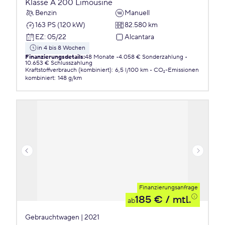
Klasse A 200 Limousine
Benzin
Manuell
163 PS (120 kW)
82.580 km
EZ
:
05/22
Alcantara
in 4 bis 8 Wochen
Finanzierungsdetails
:
48 Monate
4.058 € Sonderzahlung
10.653 € Schlusszahlung
Kraftstoffverbrauch (kombiniert)
:
6,5 l/100 km
CO₂-Emissionen
kombiniert
:
148 g/km
Finanzierungsanfrage
185 €
/ mtl.
ab
Gebrauchtwagen | 2021