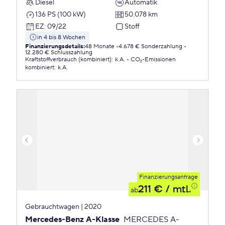
Diesel
Automatik
136 PS (100 kW)
50.078 km
EZ
:
09/22
Stoff
in 4 bis 8 Wochen
Finanzierungsdetails
:
48 Monate
4.678 € Sonderzahlung
12.280 € Schlusszahlung
Kraftstoffverbrauch (kombiniert)
:
k.A.
CO₂-Emissionen
kombiniert
:
k.A.
Finanzierungsanfrage
211 €
/ mtl.
ab
Gebrauchtwagen | 2020
Mercedes-Benz A-Klasse
MERCEDES A-