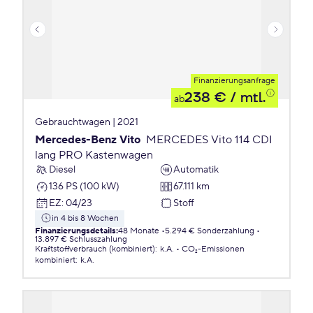
Finanzierungsanfrage
238 €
/ mtl.
ab
Gebrauchtwagen | 2021
Mercedes-Benz Vito
MERCEDES Vito 114 CDI
lang PRO Kastenwagen
Diesel
Automatik
136 PS (100 kW)
67.111 km
EZ
:
04/23
Stoff
in 4 bis 8 Wochen
Finanzierungsdetails
:
48 Monate
5.294 € Sonderzahlung
13.897 € Schlusszahlung
Kraftstoffverbrauch (kombiniert)
:
k.A.
CO₂-Emissionen
kombiniert
:
k.A.