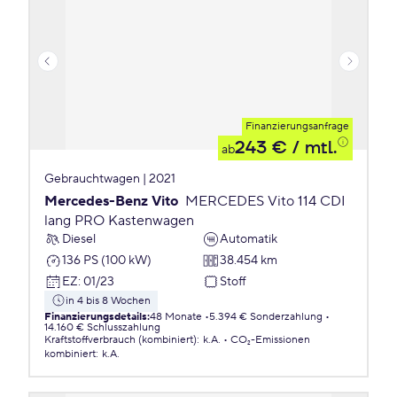
Finanzierungsanfrage
243 €
/ mtl.
ab
Gebrauchtwagen | 2021
Mercedes-Benz Vito
MERCEDES Vito 114 CDI
lang PRO Kastenwagen
Diesel
Automatik
136 PS (100 kW)
38.454 km
EZ
:
01/23
Stoff
in 4 bis 8 Wochen
Finanzierungsdetails
:
48 Monate
5.394 € Sonderzahlung
14.160 € Schlusszahlung
Kraftstoffverbrauch (kombiniert)
:
k.A.
CO₂-Emissionen
kombiniert
:
k.A.