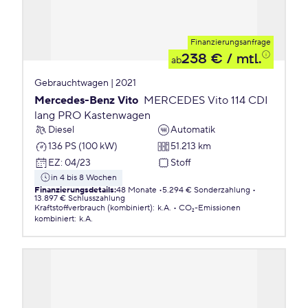
Finanzierungsanfrage
238 €
/ mtl.
ab
Gebrauchtwagen | 2021
Mercedes-Benz Vito
MERCEDES Vito 114 CDI
lang PRO Kastenwagen
Diesel
Automatik
136 PS (100 kW)
51.213 km
EZ
:
04/23
Stoff
in 4 bis 8 Wochen
Finanzierungsdetails
:
48 Monate
5.294 € Sonderzahlung
13.897 € Schlusszahlung
Kraftstoffverbrauch (kombiniert)
:
k.A.
CO₂-Emissionen
kombiniert
:
k.A.