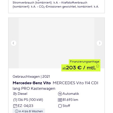
Stromverbrauch (kombiniert)
:
k.A.
Kraftstoffverbrauch
(kombiniert)
:
k.A.
CO₂-Emissionen
gewichtet, kombiniert
:
k.A.
Finanzierungsanfrage
203 €
/ mtl.
ab
Gebrauchtwagen | 2021
Mercedes-Benz Vito
MERCEDES Vito 114 CDI
lang PRO Kastenwagen
Diesel
Automatik
136 PS (100 kW)
81.693 km
EZ
:
04/23
Stoff
in 4 bis 8 Wochen