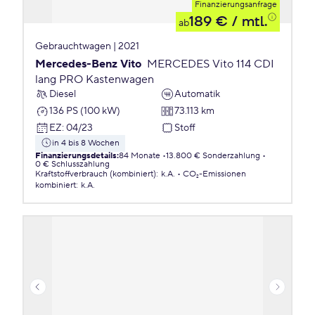
Finanzierungsanfrage
189 €
/ mtl.
ab
Gebrauchtwagen | 2021
Mercedes-Benz Vito
MERCEDES Vito 114 CDI
lang PRO Kastenwagen
Diesel
Automatik
136 PS (100 kW)
73.113 km
EZ
:
04/23
Stoff
in 4 bis 8 Wochen
Finanzierungsdetails
:
84 Monate
13.800 € Sonderzahlung
0 € Schlusszahlung
Kraftstoffverbrauch (kombiniert)
:
k.A.
CO₂-Emissionen
kombiniert
:
k.A.