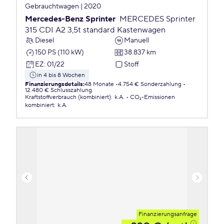
Gebrauchtwagen | 2020
Mercedes-Benz Sprinter
MERCEDES Sprinter
315 CDI A2 3,5t standard Kastenwagen
Diesel
Manuell
150 PS (110 kW)
38.837 km
EZ
:
01/22
Stoff
in 4 bis 8 Wochen
Finanzierungsdetails
:
48 Monate
4.754 € Sonderzahlung
12.480 € Schlusszahlung
Kraftstoffverbrauch (kombiniert)
:
k.A.
CO₂-Emissionen
kombiniert
:
k.A.
Finanzierungsanfrage