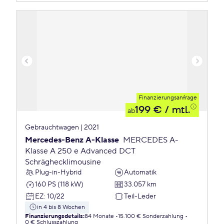
Finanzierungsanfrage
199 €
/ mtl.
ab
Gebrauchtwagen | 2021
Mercedes-Benz A-Klasse
MERCEDES A-
Klasse A 250 e Advanced DCT
Schräghecklimousine
Plug-in-Hybrid
Automatik
160 PS (118 kW)
33.057 km
EZ
:
10/22
Teil-Leder
in 4 bis 8 Wochen
Finanzierungsdetails
:
84 Monate
15.100 € Sonderzahlung
0 € Schlusszahlung