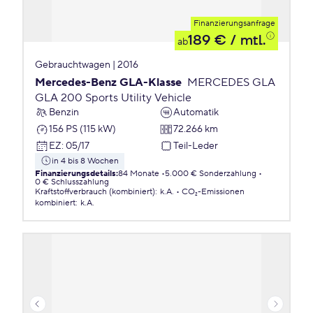
Finanzierungsanfrage
189 €
/ mtl.
ab
Gebrauchtwagen | 2016
Mercedes-Benz GLA-Klasse
MERCEDES GLA
GLA 200 Sports Utility Vehicle
Benzin
Automatik
156 PS (115 kW)
72.266 km
EZ
:
05/17
Teil-Leder
in 4 bis 8 Wochen
Finanzierungsdetails
:
84 Monate
5.000 € Sonderzahlung
0 € Schlusszahlung
Kraftstoffverbrauch (kombiniert)
:
k.A.
CO₂-Emissionen
kombiniert
:
k.A.