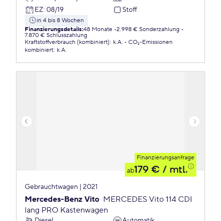
EZ
:
08/19
Stoff
in 4 bis 8 Wochen
Finanzierungsdetails
:
48 Monate
2.998 € Sonderzahlung
7.870 € Schlusszahlung
Kraftstoffverbrauch (kombiniert)
:
k.A.
CO₂-Emissionen
kombiniert
:
k.A.
Finanzierungsanfrage
179 €
/ mtl.
ab
Gebrauchtwagen | 2021
Mercedes-Benz Vito
MERCEDES Vito 114 CDI
lang PRO Kastenwagen
Diesel
Automatik