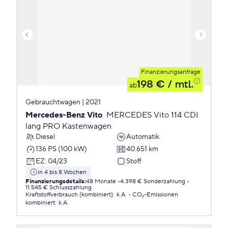
Finanzierungsanfrage
198 €
/ mtl.
ab
Gebrauchtwagen | 2021
Mercedes-Benz Vito
MERCEDES Vito 114 CDI
lang PRO Kastenwagen
Diesel
Automatik
136 PS (100 kW)
40.651 km
EZ
:
04/23
Stoff
in 4 bis 8 Wochen
Finanzierungsdetails
:
48 Monate
4.398 € Sonderzahlung
11.545 € Schlusszahlung
Kraftstoffverbrauch (kombiniert)
:
k.A.
CO₂-Emissionen
kombiniert
:
k.A.