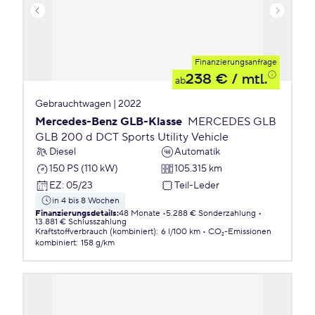
Finanzierungsanfrage
238 €
/ mtl.
ab
Gebrauchtwagen | 2022
Mercedes-Benz GLB-Klasse
MERCEDES GLB
GLB 200 d DCT Sports Utility Vehicle
Diesel
Automatik
150 PS (110 kW)
105.315 km
EZ
:
05/23
Teil-Leder
in 4 bis 8 Wochen
Finanzierungsdetails
:
48 Monate
5.288 € Sonderzahlung
13.881 € Schlusszahlung
Kraftstoffverbrauch (kombiniert)
:
6 l/100 km
CO₂-Emissionen
kombiniert
:
158 g/km