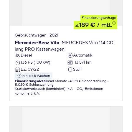
Finanzierungsanfrage
189 €
/ mtl.
ab
Gebrauchtwagen | 2021
Mercedes-Benz Vito
MERCEDES Vito 114 CDI
lang PRO Kastenwagen
Diesel
Automatik
136 PS (100 kW)
113.571 km
EZ
:
09/22
Stoff
in 4 bis 8 Wochen
Finanzierungsdetails
:
48 Monate
4.198 € Sonderzahlung
11.020 € Schlusszahlung
Kraftstoffverbrauch (kombiniert)
:
k.A.
CO₂-Emissionen
kombiniert
:
k.A.