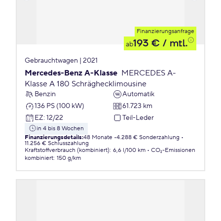
Finanzierungsanfrage
193 €
/ mtl.
ab
Gebrauchtwagen | 2021
Mercedes-Benz A-Klasse
MERCEDES A-
Klasse A 180 Schräghecklimousine
Benzin
Automatik
136 PS (100 kW)
61.723 km
EZ
:
12/22
Teil-Leder
in 4 bis 8 Wochen
Finanzierungsdetails
:
48 Monate
4.288 € Sonderzahlung
11.256 € Schlusszahlung
Kraftstoffverbrauch (kombiniert)
:
6,6 l/100 km
CO₂-Emissionen
kombiniert
:
150 g/km