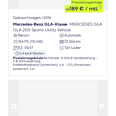
Finanzierungsanfrage
189 €
/ mtl.
ab
Gebrauchtwagen | 2016
Mercedes-Benz GLA-Klasse
MERCEDES GLA
GLA 200 Sports Utility Vehicle
Benzin
Automatik
156 PS (115 kW)
72.266 km
EZ
:
05/17
Teil-Leder
in 4 bis 8 Wochen
Finanzierungsdetails
:
84 Monate
5.000 € Sonderzahlung
0 € Schlusszahlung
Kraftstoffverbrauch (kombiniert)
:
k.A.
CO₂-Emissionen
kombiniert
:
k.A.