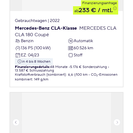
Finanzierungsanfrage
233 €
/ mtl.
ab
Gebrauchtwagen | 2022
Mercedes-Benz CLA-Klasse
MERCEDES CLA
CLA 180 Coupé
Benzin
Automatik
136 PS (100 kW)
60.526 km
EZ
:
04/23
Stoff
in 4 bis 8 Wochen
Finanzierungsdetails
:
48 Monate
5.176 € Sonderzahlung
13.587 € Schlusszahlung
Kraftstoffverbrauch (kombiniert)
:
6,6 l/100 km
CO₂-Emissionen
kombiniert
:
149 g/km