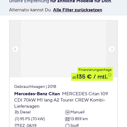
unsere Empfehlung
für ähnliche Modelle für Dich
.
Alternativ kannst Du
Alle Filter zurücksetzen
Finanzierungsanfrage
135 €
/ mtl.
ab
Gebrauchtwagen | 2018
Mercedes-Benz Citan
MERCEDES Citan 109
CDI 70kW M1 lang A2 Tourer CREW Kombi-
Lieferwagen
Diesel
Manuell
95 PS (70 kW)
13.859 km
EZ
:
08/19
Stoff