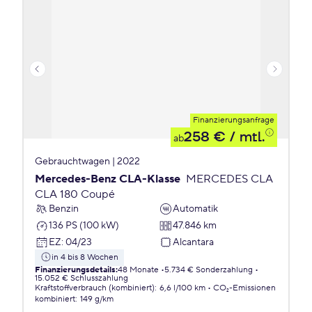
Finanzierungsanfrage
258 €
/ mtl.
ab
Gebrauchtwagen | 2022
Mercedes-Benz CLA-Klasse
MERCEDES CLA
CLA 180 Coupé
Benzin
Automatik
136 PS (100 kW)
47.846 km
EZ
:
04/23
Alcantara
in 4 bis 8 Wochen
Finanzierungsdetails
:
48 Monate
5.734 € Sonderzahlung
15.052 € Schlusszahlung
Kraftstoffverbrauch (kombiniert)
:
6,6 l/100 km
CO₂-Emissionen
kombiniert
:
149 g/km