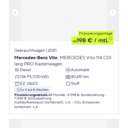
Finanzierungsanfrage
198 €
/ mtl.
ab
Gebrauchtwagen | 2021
Mercedes-Benz Vito
MERCEDES Vito 114 CDI
lang PRO Kastenwagen
Diesel
Automatik
136 PS (100 kW)
40.651 km
EZ
:
04/23
Stoff
in 4 bis 8 Wochen
Finanzierungsdetails
:
48 Monate
4.398 € Sonderzahlung
11.545 € Schlusszahlung
Kraftstoffverbrauch (kombiniert)
:
k.A.
CO₂-Emissionen
kombiniert
:
k.A.