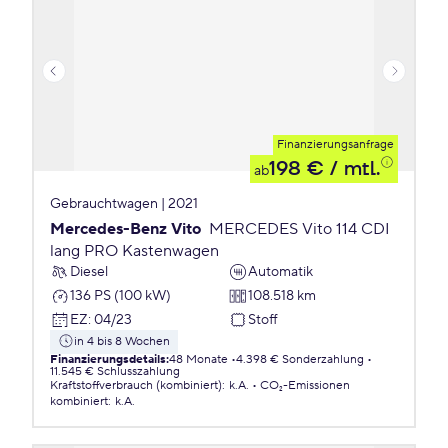
Finanzierungsanfrage
198 €
/ mtl.
ab
Gebrauchtwagen | 2021
Mercedes-Benz Vito
MERCEDES Vito 114 CDI
lang PRO Kastenwagen
Diesel
Automatik
136 PS (100 kW)
108.518 km
EZ
:
04/23
Stoff
in 4 bis 8 Wochen
Finanzierungsdetails
:
48 Monate
4.398 € Sonderzahlung
11.545 € Schlusszahlung
Kraftstoffverbrauch (kombiniert)
:
k.A.
CO₂-Emissionen
kombiniert
:
k.A.