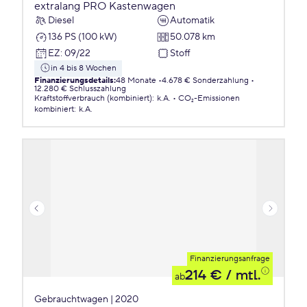
extralang PRO Kastenwagen
Diesel
Automatik
136 PS (100 kW)
50.078 km
EZ
:
09/22
Stoff
in 4 bis 8 Wochen
Finanzierungsdetails
:
48 Monate
4.678 € Sonderzahlung
12.280 € Schlusszahlung
Kraftstoffverbrauch (kombiniert)
:
k.A.
CO₂-Emissionen
kombiniert
:
k.A.
Finanzierungsanfrage
214 €
/ mtl.
ab
Gebrauchtwagen | 2020