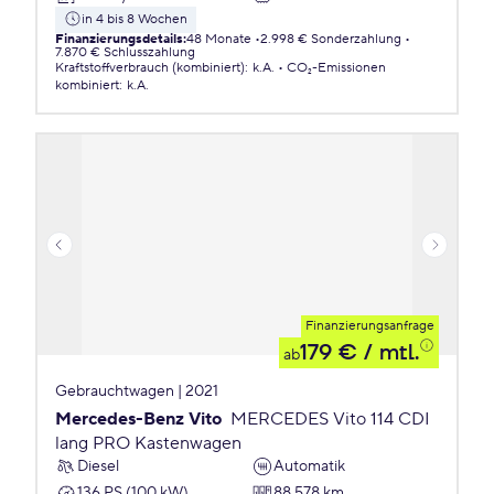
in 4 bis 8 Wochen
Finanzierungsdetails
:
48 Monate
2.998 € Sonderzahlung
7.870 € Schlusszahlung
Kraftstoffverbrauch (kombiniert)
:
k.A.
CO₂-Emissionen
kombiniert
:
k.A.
Finanzierungsanfrage
179 €
/ mtl.
ab
Gebrauchtwagen | 2021
Mercedes-Benz Vito
MERCEDES Vito 114 CDI
lang PRO Kastenwagen
Diesel
Automatik
136 PS (100 kW)
88.578 km