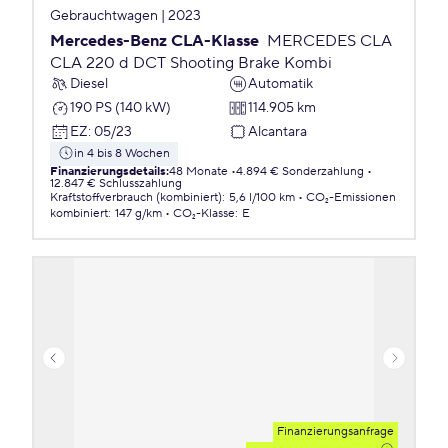
Gebrauchtwagen | 2023
Mercedes-Benz CLA-Klasse
MERCEDES CLA
CLA 220 d DCT Shooting Brake Kombi
Diesel
Automatik
190 PS (140 kW)
114.905 km
EZ
:
05/23
Alcantara
in 4 bis 8 Wochen
Finanzierungsdetails
:
48 Monate
4.894 € Sonderzahlung
12.847 € Schlusszahlung
Kraftstoffverbrauch (kombiniert)
:
5,6 l/100 km
CO₂-Emissionen
kombiniert
:
147 g/km
CO₂-Klasse
:
E
Finanzierungsanfrage