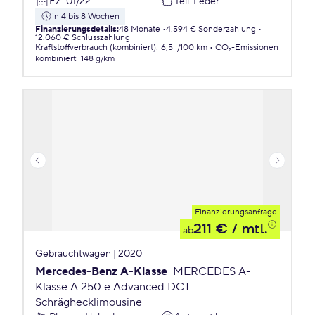
EZ
:
01/22
Teil-Leder
in 4 bis 8 Wochen
Finanzierungsdetails
:
48 Monate
4.594 € Sonderzahlung
12.060 € Schlusszahlung
Kraftstoffverbrauch (kombiniert)
:
6,5 l/100 km
CO₂-Emissionen
kombiniert
:
148 g/km
Finanzierungsanfrage
211 €
/ mtl.
ab
Gebrauchtwagen | 2020
Mercedes-Benz A-Klasse
MERCEDES A-
Klasse A 250 e Advanced DCT
Schräghecklimousine