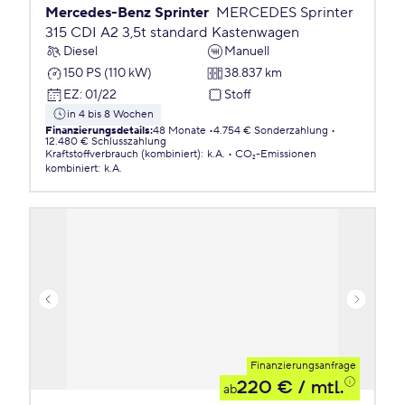
Mercedes-Benz Sprinter
MERCEDES Sprinter
315 CDI A2 3,5t standard Kastenwagen
Diesel
Manuell
150 PS (110 kW)
38.837 km
EZ
:
01/22
Stoff
in 4 bis 8 Wochen
Finanzierungsdetails
:
48 Monate
4.754 € Sonderzahlung
12.480 € Schlusszahlung
Kraftstoffverbrauch (kombiniert)
:
k.A.
CO₂-Emissionen
kombiniert
:
k.A.
Finanzierungsanfrage
220 €
/ mtl.
ab