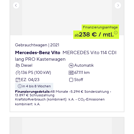
Finanzierungsanfrage
238 €
/ mtl.
ab
Gebrauchtwagen | 2021
Mercedes-Benz Vito
MERCEDES Vito 114 CDI
lang PRO Kastenwagen
Diesel
Automatik
136 PS (100 kW)
67.111 km
EZ
:
04/23
Stoff
in 4 bis 8 Wochen
Finanzierungsdetails
:
48 Monate
5.294 € Sonderzahlung
13.897 € Schlusszahlung
Kraftstoffverbrauch (kombiniert)
:
k.A.
CO₂-Emissionen
kombiniert
:
k.A.