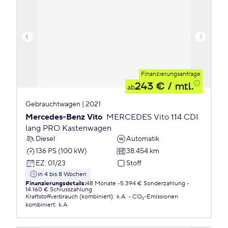
Finanzierungsanfrage
243 €
/ mtl.
ab
Gebrauchtwagen | 2021
Mercedes-Benz Vito
MERCEDES Vito 114 CDI
lang PRO Kastenwagen
Diesel
Automatik
136 PS (100 kW)
38.454 km
EZ
:
01/23
Stoff
in 4 bis 8 Wochen
Finanzierungsdetails
:
48 Monate
5.394 € Sonderzahlung
14.160 € Schlusszahlung
Kraftstoffverbrauch (kombiniert)
:
k.A.
CO₂-Emissionen
kombiniert
:
k.A.