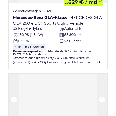
229 €
/ mtl.
ab
Gebrauchtwagen | 2021
Mercedes-Benz GLA-Klasse
MERCEDES GLA
GLA 250 e DCT Sports Utility Vehicle
Plug-in-Hybrid
Automatik
160 PS (118 kW)
65.800 km
EZ
:
01/22
Voll-Leder
in 4 bis 8 Wochen
Finanzierungsdetails
:
48 Monate
5.094 € Sonderzahlung
13.372 € Schlusszahlung
Stromverbrauch (kombiniert)
:
k.A.
Kraftstoffverbrauch
(kombiniert)
:
k.A.
CO₂-Emissionen
gewichtet, kombiniert
:
k.A.