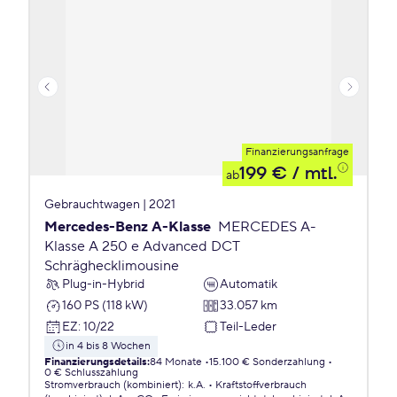
Finanzierungsanfrage
199 €
/ mtl.
ab
Gebrauchtwagen | 2021
Mercedes-Benz A-Klasse
MERCEDES A-
Klasse A 250 e Advanced DCT
Schräghecklimousine
Plug-in-Hybrid
Automatik
160 PS (118 kW)
33.057 km
EZ
:
10/22
Teil-Leder
in 4 bis 8 Wochen
Finanzierungsdetails
:
84 Monate
15.100 € Sonderzahlung
0 € Schlusszahlung
Stromverbrauch (kombiniert)
:
k.A.
Kraftstoffverbrauch