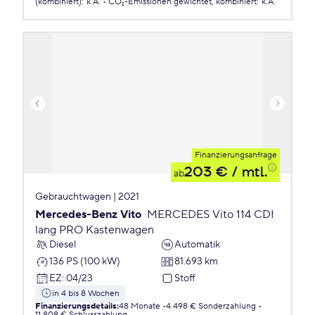
(kombiniert)
:
k.A.
CO₂-Emissionen
gewichtet, kombiniert
:
k.A.
Finanzierungsanfrage
203 €
/ mtl.
ab
Gebrauchtwagen | 2021
Mercedes-Benz Vito
MERCEDES Vito 114 CDI
lang PRO Kastenwagen
Diesel
Automatik
136 PS (100 kW)
81.693 km
EZ
:
04/23
Stoff
in 4 bis 8 Wochen
Finanzierungsdetails
:
48 Monate
4.498 € Sonderzahlung
11.808 € Schlusszahlung