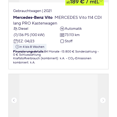
189 €
/ mtl.
ab
Gebrauchtwagen | 2021
Mercedes-Benz Vito
MERCEDES Vito 114 CDI
lang PRO Kastenwagen
Diesel
Automatik
136 PS (100 kW)
73.113 km
EZ
:
04/23
Stoff
in 4 bis 8 Wochen
Finanzierungsdetails
:
84 Monate
13.800 € Sonderzahlung
0 € Schlusszahlung
Kraftstoffverbrauch (kombiniert)
:
k.A.
CO₂-Emissionen
kombiniert
:
k.A.