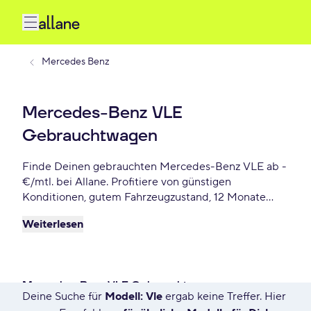
Mercedes Benz
Mercedes-Benz VLE
Gebrauchtwagen
Finde Deinen gebrauchten Mercedes-Benz VLE ab -
€/mtl. bei Allane. Profitiere von günstigen
Konditionen, gutem Fahrzeugzustand, 12 Monate
Gebrauchtwagengarantie und vielen weiteren
Weiterlesen
Vorteile. Reserviere Dir Deinen Wunsch-Mercedes-
Benz VLE für die nächste 72 Stunden.
Mercedes-Benz VLE Gebrauchtwagen
Deine Suche für
Modell: Vle
ergab keine Treffer. Hier
67 Angebote für Deine Suche