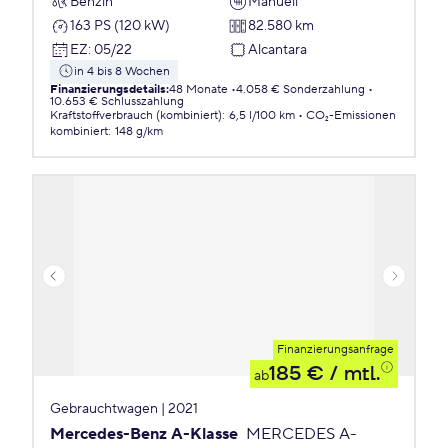
Benzin
Manuell
163 PS (120 kW)
82.580 km
EZ
:
05/22
Alcantara
in 4 bis 8 Wochen
Finanzierungsdetails
:
48 Monate
4.058 € Sonderzahlung
10.653 € Schlusszahlung
Kraftstoffverbrauch (kombiniert)
:
6,5 l/100 km
CO₂-Emissionen
kombiniert
:
148 g/km
Finanzierungsanfrage
185 €
/ mtl.
ab
Gebrauchtwagen | 2021
Mercedes-Benz A-Klasse
MERCEDES A-