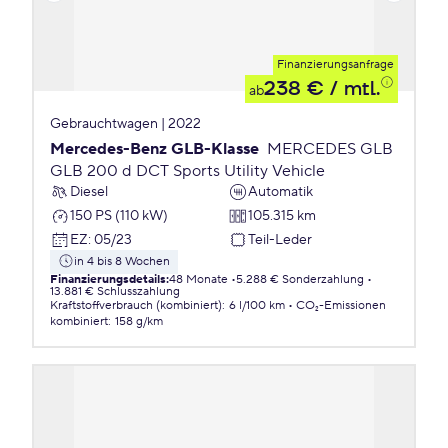
Finanzierungsanfrage
238 €
/ mtl.
ab
Gebrauchtwagen | 2022
Mercedes-Benz GLB-Klasse
MERCEDES GLB
GLB 200 d DCT Sports Utility Vehicle
Diesel
Automatik
150 PS (110 kW)
105.315 km
EZ
:
05/23
Teil-Leder
in 4 bis 8 Wochen
Finanzierungsdetails
:
48 Monate
5.288 € Sonderzahlung
13.881 € Schlusszahlung
Kraftstoffverbrauch (kombiniert)
:
6 l/100 km
CO₂-Emissionen
kombiniert
:
158 g/km