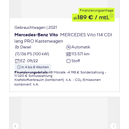
Finanzierungsanfrage
189 €
/ mtl.
ab
Gebrauchtwagen | 2021
Mercedes-Benz Vito
MERCEDES Vito 114 CDI
lang PRO Kastenwagen
Diesel
Automatik
136 PS (100 kW)
113.571 km
EZ
:
09/22
Stoff
in 4 bis 8 Wochen
Finanzierungsdetails
:
48 Monate
4.198 € Sonderzahlung
11.020 € Schlusszahlung
Kraftstoffverbrauch (kombiniert)
:
k.A.
CO₂-Emissionen
kombiniert
:
k.A.