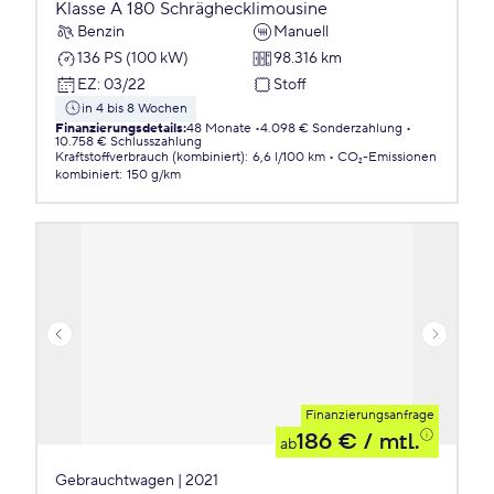
Klasse A 180 Schräghecklimousine
Benzin
Manuell
136 PS (100 kW)
98.316 km
EZ
:
03/22
Stoff
in 4 bis 8 Wochen
Finanzierungsdetails
:
48 Monate
4.098 € Sonderzahlung
10.758 € Schlusszahlung
Kraftstoffverbrauch (kombiniert)
:
6,6 l/100 km
CO₂-Emissionen
kombiniert
:
150 g/km
Finanzierungsanfrage
186 €
/ mtl.
ab
Gebrauchtwagen | 2021