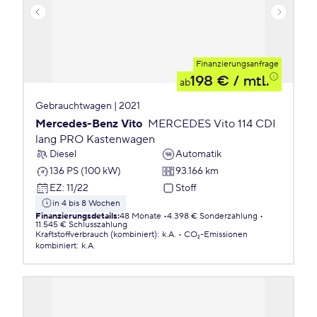
Finanzierungsanfrage
198 €
/ mtl.
ab
Gebrauchtwagen | 2021
Mercedes-Benz Vito
MERCEDES Vito 114 CDI
lang PRO Kastenwagen
Diesel
Automatik
136 PS (100 kW)
93.166 km
EZ
:
11/22
Stoff
in 4 bis 8 Wochen
Finanzierungsdetails
:
48 Monate
4.398 € Sonderzahlung
11.545 € Schlusszahlung
Kraftstoffverbrauch (kombiniert)
:
k.A.
CO₂-Emissionen
kombiniert
:
k.A.