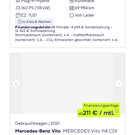
Plug-in-Hybrid
Automatik
160 PS (118 kW)
69.994 km
EZ
:
11/21
Voll-Leder
in 4 bis 8 Wochen
Finanzierungsdetails
:
48 Monate
4.694 € Sonderzahlung
12.322 € Schlusszahlung
Stromverbrauch (kombiniert)
:
k.A.
Kraftstoffverbrauch
(kombiniert)
:
k.A.
CO₂-Emissionen
gewichtet, kombiniert
:
k.A.
Finanzierungsanfrage
211 €
/ mtl.
ab
Gebrauchtwagen | 2021
Mercedes-Benz Vito
MERCEDES Vito 114 CDI