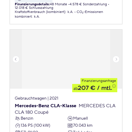
Finanzierungsdetails
:
48 Monate
4.578 € Sonderzahlung
12.018 € Schlusszahlung
Kraftstoffverbrauch (kombiniert)
:
k.A.
CO₂-Emissionen
kombiniert
:
k.A.
Finanzierungsanfrage
207 €
/ mtl.
ab
Gebrauchtwagen | 2021
Mercedes-Benz CLA-Klasse
MERCEDES CLA
CLA 180 Coupé
Benzin
Manuell
136 PS (100 kW)
70.043 km