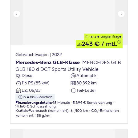
Finanzierungsanfrage
243 €
/ mtl.
ab
Gebrauchtwagen | 2022
Mercedes-Benz GLB-Klasse
MERCEDES GLB
GLB 180 d DCT Sports Utility Vehicle
Diesel
Automatik
116 PS (85 kW)
80.392 km
EZ
:
06/23
Teil-Leder
in 4 bis 8 Wochen
Finanzierungsdetails
:
48 Monate
5.394 € Sonderzahlung
14.160 € Schlusszahlung
Kraftstoffverbrauch (kombiniert)
:
6 l/100 km
CO₂-Emissionen
kombiniert
:
158 g/km