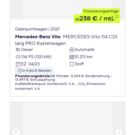
Finanzierungsanfrage
238 €
/ mtl.
ab
Gebrauchtwagen | 2021
Mercedes-Benz Vito
MERCEDES Vito 114 CDI
lang PRO Kastenwagen
Diesel
Automatik
136 PS (100 kW)
51.213 km
EZ
:
04/23
Stoff
in 4 bis 8 Wochen
Finanzierungsdetails
:
48 Monate
5.294 € Sonderzahlung
13.897 € Schlusszahlung
Kraftstoffverbrauch (kombiniert)
:
k.A.
CO₂-Emissionen
kombiniert
:
k.A.